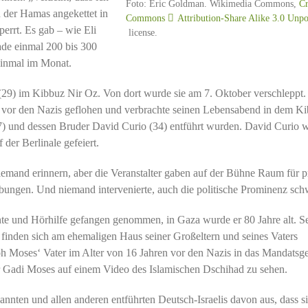
Foto: Eric Goldman. Wikimedia Commons,
Cr
n der Hamas angekettet in
Commons
Attribution-Share Alike 3.0 Unpo
errt. Es gab – wie Eli
license.
rade einmal 200 bis 300
inmal im Monat.
(29) im Kibbuz Nir Oz. Von dort wurde sie am 7. Oktober verschleppt. 
 vor den Nazis geflohen und verbrachte seinen Lebensabend in dem Ki
27) und dessen Bruder David Curio (34) entführt wurden. David Curio 
der Berlinale gefeiert.
niemand erinnern, aber die Veranstalter gaben auf der Bühne Raum für p
gebungen. Und niemand intervenierte, auch die politische Prominenz sch
e und Hörhilfe gefangen genommen, in Gaza wurde er 80 Jahre alt. S
finden sich am ehemaligen Haus seiner Großeltern und seines Vaters
oh Moses‘ Vater im Alter von 16 Jahren vor den Nazis in das Mandatsge
 Gadi Moses auf einem Video des Islamischen Dschihad zu sehen.
nannten und allen anderen entführten Deutsch-Israelis davon aus, dass s