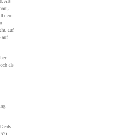
s. Als
hani,
ill dem
en
eht, auf
e auf
ober
och als
ung
 Deals
(57),