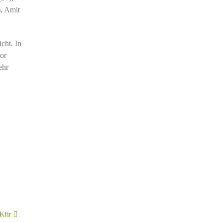
, Amit
cht. In
or
ehr
Kfir
.