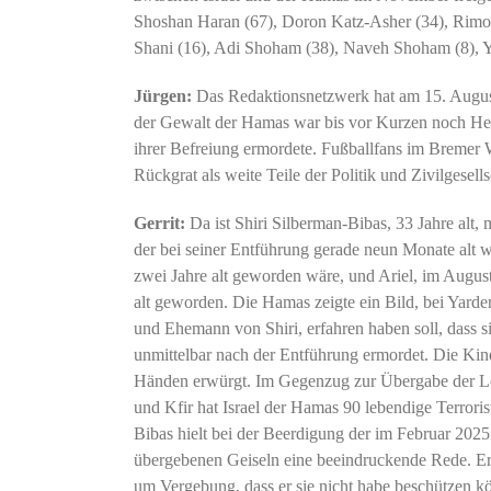
Shoshan Haran (67), Doron Katz-Asher (34), Rimon
Shani (16), Adi Shoham (38), Naveh Shoham (8), Y
Jürgen:
Das Redaktionsnetzwerk hat am 15. Augus
der Gewalt der Hamas war bis vor Kurzen noch Hers
ihrer Befreiung ermordete. Fußballfans im Bremer 
Rückgrat als weite Teile der Politik und Zivilgesells
Gerrit:
Da ist Shiri Silberman-Bibas, 33 Jahre alt, 
der bei seiner Entführung gerade neun Monate alt 
zwei Jahre alt geworden wäre, und Ariel, im Augus
alt geworden. Die Hamas zeigte ein Bild, bei Yarde
und Ehemann von Shiri, erfahren haben soll, dass s
unmittelbar nach der Entführung ermordet. Die Ki
Händen erwürgt. Im Gegenzug zur Übergabe der Lei
und Kfir hat Israel der Hamas 90 lebendige Terrori
Bibas hielt bei der Beerdigung der im Februar 202
übergebenen Geiseln eine beeindruckende Rede. Er b
um Vergebung, dass er sie nicht habe beschützen kö