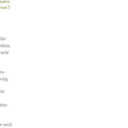
eative
rted
Ihr
bbutz,
wurde
ro-
wieg.
ein
biet
ie noch