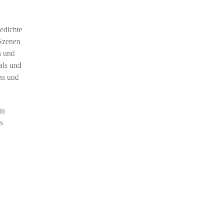
edichte
 Szenen
h und
als und
en und
in
s