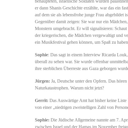
behaupteten, israelische Soldaten würden palästin
er dann Shanis Geschichte erzählte, war das ein fas
auf dem sie als lebensfrohe junge Frau abgebildet i
Gegenüber damit zeigen: Sie war nur ein Mädchen,
Monstern umgebracht. Er will signalisieren: Schaut e
der kriegerischen, die Mädchen vergewaltigt und ve
ein Musikfestival gehen können, um Spaß zu haben
Sophie
: Das sagt in einem Interview Ricarda Louk
überall zu sehen war. Sie wurde offenbar unmittel
ihre sterblichen Überreste aus Gaza geborgen wurd
Jürgen:
Ja, Deutsche unter den Opfern. Das hören 
Naturkatastrophen. Warum nicht jetzt?
Gerrit:
Das Auswärtige Amt hat bisher keine Liste h
von einer „niedrigen zweistelligen Zahl von Perso
Sophie:
Die Jüdische Allgemeine nannte am 7. Apr
zwischen Israel und der Hamas im November freigel