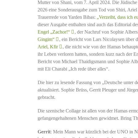
Mutter von Shani, vom 7. April 2024. Die Jüdisch
2026 eine Sonderausgabe zum Tod von Shiri, Ariel 
Trauerrede von Yarden Bibas:
„Verzeiht, dass ich 
dieser Ausgabe enthalten sind auch das Editorial d
Engel „Zachor!“
, der Nachruf von Sophie Albe
Gingim“
, ein Bericht von Lars Nicolaysen über 
Ariel, Kfir
, die nicht wie von der Hamas behaupte
ihr Leben verloren hatten, sondern kurz nach der 
Bericht von Michael Thaidigsmann und Sophie Al
mit Eli Charabi „Ich rede über alles“.
Die hier zu lesende Fassung von „Deutsche unter 
aktualisiert. Sophie Brüss, Gerrit Pleuger und Jür
gebracht.
Die szenische Collage ist allen von der Hamas ermo
gefangengehaltenen Menschen gewidmet. Bring T
Gerrit
: Mein Mann war kürzlich bei der UNO in New