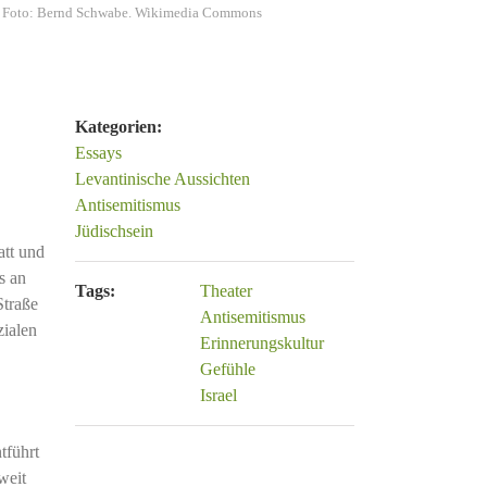
as. Foto: Bernd Schwabe. Wikimedia Commons
Kategorien:
Essays
Levantinische Aussichten
Antisemitismus
Jüdischsein
att und
s an
Tags:
Theater
Straße
Antisemitismus
zialen
Erinnerungskultur
Gefühle
Israel
tführt
weit