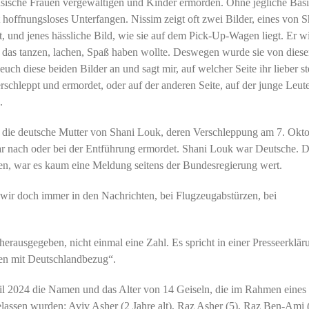
ensische Frauen vergewaltigen und Kinder ermorden. Ohne jegliche Basi
t hoffnungsloses Unterfangen. Nissim zeigt oft zwei Bilder, eines von S
st, und jenes hässliche Bild, wie sie auf dem Pick-Up-Wagen liegt. Er w
 das tanzen, lachen, Spaß haben wollte. Deswegen wurde sie von dies
uch diese beiden Bilder an und sagt mir, auf welcher Seite ihr lieber st
rschleppt und ermordet, oder auf der anderen Seite, auf der junge Leut
.
, die deutsche Mutter von Shani Louk, deren Verschleppung am 7. Okt
bar nach oder bei der Entführung ermordet. Shani Louk war Deutsche. D
en, war es kaum eine Meldung seitens der Bundesregierung wert.
wir doch immer in den Nachrichten, bei Flugzeugabstürzen, bei
erausgegeben, nicht einmal eine Zahl. Es spricht in einer Presseerklär
nen mit Deutschlandbezug“.
il 2024 die Namen und das Alter von 14 Geiseln, die im Rahmen eines
assen wurden: Aviv Asher (2 Jahre alt), Raz Asher (5), Raz Ben-Ami 