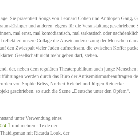
llage. Sie präsentiert Songs von Leonard Cohen und Antilopen Gang, G
aum-Eisinger und anderen, eigens für die Veranstaltung geschriebene
:innen, mal ernst, mal komödiantisch, mal sarkastisch oder nachdenklic
ert reflektiert unsere Collage die Auseinandersetzung der Menschen dam
 auf den Zwiespalt vieler Juden aufmerksam, die zwischen Koffer pack
lärten Gesellschaft nicht mehr geben darf, stehen.
Abend, der, neben dem regulären Theaterpublikum auch junge Menschen 
Aufführungen werden durch das Büro der Antisemitismusbeauftragten de
wurden von Sophie Brüss, Norbert Reichel und Jürgen Reinecke
ojekt geschrieben, so auch die Szene „Deutsche unter den Opfern“.
 entstand unter Verwendung eines
024
und mehrerer Texte der
 Thaidigsman mit Ricarda Louk, der