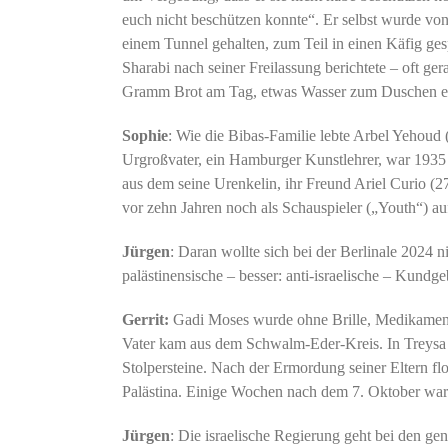
euch nicht beschützen konnte“. Er selbst wurde vo
einem Tunnel gehalten, zum Teil in einen Käfig gesp
Sharabi nach seiner Freilassung berichtete – oft ge
Gramm Brot am Tag, etwas Wasser zum Duschen e
Sophie
: Wie die Bibas-Familie lebte Arbel Yehoud 
Urgroßvater, ein Hamburger Kunstlehrer, war 1935
aus dem seine Urenkelin, ihr Freund Ariel Curio (
vor zehn Jahren noch als Schauspieler („Youth“) auf 
Jürgen
: Daran wollte sich bei der Berlinale 2024 
palästinensische – besser: anti-israelische – Kund
Gerrit:
Gadi Moses wurde ohne Brille, Medikament
Vater kam aus dem Schwalm-Eder-Kreis. In Treysa 
Stolpersteine. Nach der Ermordung seiner Eltern fl
Palästina. Einige Wochen nach dem 7. Oktober war
Jürgen
: Die israelische Regierung geht bei den ge