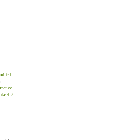
milie
h.
reative
like 4.0