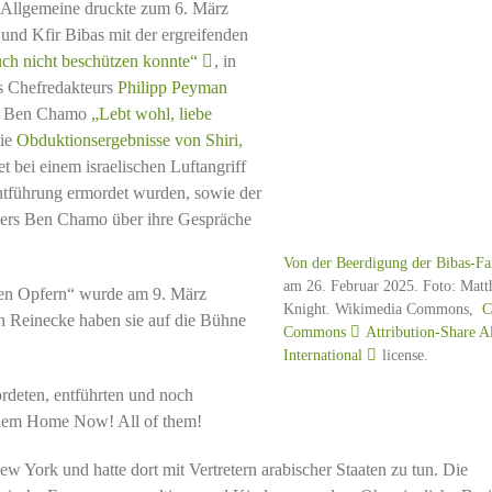
e Allgemeine druckte zum 6. März
und Kfir Bibas mit der ergreifenden
euch nicht beschützen konnte“
, in
es Chefredakteurs
Philipp Peyman
rs Ben Chamo
„Lebt wohl, liebe
die
Obduktionsergebnisse von Shiri,
t bei einem israelischen Luftangriff
Entführung ermordet wurden, sowie der
bers Ben Chamo über ihre Gespräche
Von der Beerdigung der Bibas-Fa
am 26. Februar 2025. Foto: Matt
den Opfern“ wurde am 9. März
Knight. Wikimedia Commons,
C
gen Reinecke haben sie auf die Bühne
Commons
Attribution-Share A
International
license.
rdeten, entführten und noch
hem Home Now! All of them!
 York und hatte dort mit Vertretern arabischer Staaten zu tun. Die