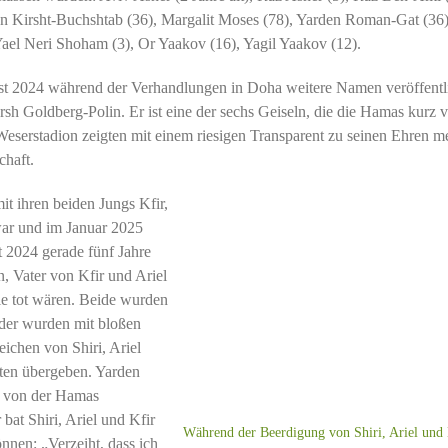
 Kirsht-Buchshtab (36), Margalit Moses (78), Yarden Roman-Gat (36)
ael Neri Shoham (3), Or Yaakov (16), Yagil Yaakov (12).
t 2024 während der Verhandlungen in Doha weitere Namen veröffentli
h Goldberg-Polin. Er ist eine der sechs Geiseln, die die Hamas kurz v
Weserstadion zeigten mit einem riesigen Transparent zu seinen Ehren m
chaft.
mit ihren beiden Jungs Kfir,
war und im Januar 2025
t 2024 gerade fünf Jahre
n, Vater von Kfir und Ariel
ie tot wären. Beide wurden
nder wurden mit bloßen
chen von Shiri, Ariel
sten übergeben. Yarden
5 von der Hamas
at Shiri, Ariel und Kfir
Während der Beerdigung von Shiri, Ariel und 
nnen: „Verzeiht, dass ich