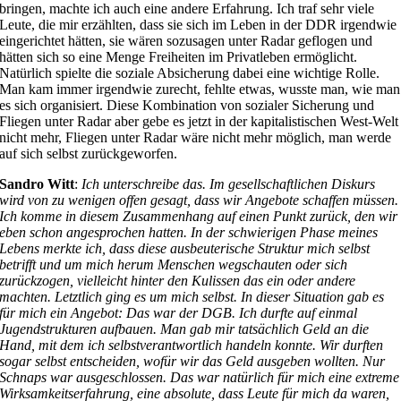
bringen, machte ich auch eine andere Erfahrung. Ich traf sehr viele
Leute, die mir erzählten, dass sie sich im Leben in der DDR irgendwie
eingerichtet hätten, sie wären sozusagen unter Radar geflogen und
hätten sich so eine Menge Freiheiten im Privatleben ermöglicht.
Natürlich spielte die soziale Absicherung dabei eine wichtige Rolle.
Man kam immer irgendwie zurecht, fehlte etwas, wusste man, wie man
es sich organisiert. Diese Kombination von sozialer Sicherung und
Fliegen unter Radar aber gebe es jetzt in der kapitalistischen West-Welt
nicht mehr, Fliegen unter Radar wäre nicht mehr möglich, man werde
auf sich selbst zurückgeworfen.
Sandro Witt
:
Ich unterschreibe das. Im gesellschaftlichen Diskurs
wird von zu wenigen offen gesagt, dass wir Angebote schaffen müssen.
Ich komme in diesem Zusammenhang auf einen Punkt zurück, den wir
eben schon angesprochen hatten. In der schwierigen Phase meines
Lebens merkte ich, dass diese ausbeuterische Struktur mich selbst
betrifft und um mich herum Menschen wegschauten oder sich
zurückzogen, vielleicht hinter den Kulissen das ein oder andere
machten. Letztlich ging es um mich selbst. In dieser Situation gab es
für mich ein Angebot: Das war der DGB. Ich durfte auf einmal
Jugendstrukturen aufbauen. Man gab mir tatsächlich Geld an die
Hand, mit dem ich selbstverantwortlich handeln konnte. Wir durften
sogar selbst entscheiden, wofür wir das Geld ausgeben wollten. Nur
Schnaps war ausgeschlossen. Das war natürlich für mich eine extreme
Wirksamkeitserfahrung, eine absolute, dass Leute für mich da waren,