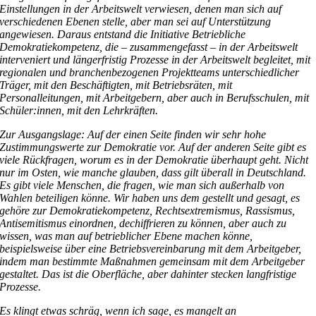
Einstellungen in der Arbeitswelt verwiesen, denen man sich auf
verschiedenen Ebenen stelle, aber man sei auf Unterstützung
angewiesen. Daraus entstand die Initiative Betriebliche
Demokratiekompetenz, die – zusammengefasst – in der Arbeitswelt
interveniert und längerfristig Prozesse in der Arbeitswelt begleitet, mit
regionalen und branchenbezogenen Projektteams unterschiedlicher
Träger, mit den Beschäftigten, mit Betriebsräten, mit
Personalleitungen, mit Arbeitgebern, aber auch in Berufsschulen, mit
Schüler:innen, mit den Lehrkräften.
Zur Ausgangslage: Auf der einen Seite finden wir sehr hohe
Zustimmungswerte zur Demokratie vor. Auf der anderen Seite gibt es
viele Rückfragen, worum es in der Demokratie überhaupt geht. Nicht
nur im Osten, wie manche glauben, dass gilt überall in Deutschland.
Es gibt viele Menschen, die fragen, wie man sich außerhalb von
Wahlen beteiligen könne. Wir haben uns dem gestellt und gesagt, es
gehöre zur Demokratiekompetenz, Rechtsextremismus, Rassismus,
Antisemitismus einordnen, dechiffrieren zu können, aber auch zu
wissen, was man auf betrieblicher Ebene machen könne,
beispielsweise über eine Betriebsvereinbarung mit dem Arbeitgeber,
indem man bestimmte Maßnahmen gemeinsam mit dem Arbeitgeber
gestaltet. Das ist die Oberfläche, aber dahinter stecken langfristige
Prozesse.
Es klingt etwas schräg, wenn ich sage, es mangelt an