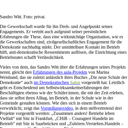
Sandro Witt. Foto: privat.
Die Gewerkschaft wurde für ihn Dreh- und Angelpunkt seines
Engagements. Er vertritt auch aufgrund seiner persönlichen
Erfahrungen die These, dass eine wirkmächtige Organisation, wie es
die Gewerkschaften sind, zivilgesellschaftliches Engagement für die
Demokratie nachhaltig stärkt. Der unmittelbare Kontakt im Betrieb
hilft, anti-demokratische Ressentiments auflösen, die Einrichtung eines
Betriebsrates schafft Verlässlichkeit.
Vieles von dem, das Sandro Witt über die Erfahrungen seines Projekts
nennt, gleicht den
Erfahrungen des aula-Projekts
von Marina
Weisband, das sie zuletzt anlässlich ihres Buches „Die neue Schule der
Demokratie“ auch
im Demokratischen
Salon
vorgestellt hat. Letztlich
geht es Entscheidend um Selbstwirksamkeitserfahrungen der
Beschäftigten ebenso wie der Schüler:innen, die mit der Zeit erleben,
dass sie selbst ihren Alltag, im Betrieb, in der Schule wie in der
Gemeinde gestalten können. Wie dies sich in einem Betrieb
verwirklicht, zeigt das
Vorstellungsvideo
, in dem stellvertretend drei
Projekte vorgestellt werden: „Zusammen anders! Betriebe leben
Vielfalt“ mit Sitz in Frankfurt, „CHiB – Couragiert Handeln im
Betrieb“ mit Sitz in Saarbrücken und „Zuhören.Verstehen.Handeln –