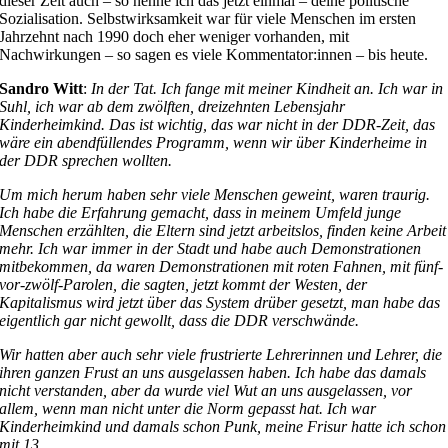
dieser Zeit auch – so nenne ich das jetzt einmal – deine politische
Sozialisation. Selbstwirksamkeit war für viele Menschen im ersten
Jahrzehnt nach 1990 doch eher weniger vorhanden, mit
Nachwirkungen – so sagen es viele Kommentator:innen – bis heute.
Sandro Witt
:
In der Tat. Ich fange mit meiner Kindheit an. Ich war in
Suhl, ich war ab dem zwölften, dreizehnten Lebensjahr
Kinderheimkind. Das ist wichtig, das war nicht in der DDR-Zeit, das
wäre ein abendfüllendes Programm, wenn wir über Kinderheime in
der DDR sprechen wollten.
Um mich herum haben sehr viele Menschen geweint, waren traurig.
Ich habe die Erfahrung gemacht, dass in meinem Umfeld junge
Menschen erzählten, die Eltern sind jetzt arbeitslos, finden keine Arbeit
mehr. Ich war immer in der Stadt und habe auch Demonstrationen
mitbekommen, da waren Demonstrationen mit roten Fahnen, mit fünf-
vor-zwölf-Parolen, die sagten, jetzt kommt der Westen, der
Kapitalismus wird jetzt über das System drüber gesetzt, man habe das
eigentlich gar nicht gewollt, dass die DDR verschwände.
Wir hatten aber auch sehr viele frustrierte Lehrerinnen und Lehrer, die
ihren ganzen Frust an uns ausgelassen haben. Ich habe das damals
nicht verstanden, aber da wurde viel Wut an uns ausgelassen, vor
allem, wenn man nicht unter die Norm gepasst hat. Ich war
Kinderheimkind und damals schon Punk, meine Frisur hatte ich schon
mit 13.