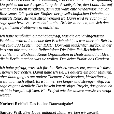
Da geht es um die Ausgestaltung der Arbeitsplätze, den Lohn. Darauf
will ich das nicht verkürzen, denn das wäre eine Verharmlosung von
Rassismus. Oft spielt der Einfluss der gesellschaftlichen Debatte eine
zentrale Rolle, die rassistisch vergiftet ist. Dann wird versucht – ich
sage ganz bewusst „versucht“ – eine Brücke zu bauen, um sich den
eigentlichen Problemen zu entziehen.
Ich habe persönlich einmal abgefragt, was die drei drängendsten
Probleme wären. Ich nenne den Betrieb nicht, es war aber ein Betrieb
mit etwa 300 Leuten, noch KMU. Dort kam tatsächlich zurück, in der
jetzt von mir genannten Reihenfolge: Die Öffentlich-Rechtlichen
erzählen nur Blödsinn. Keine Organisation in Deutschland hat Ideen,
die in Berlin machen was sie wollen. Der dritte Punkt: das Gendern.
Ich habe gefragt, was sich für den Betrieb verbessere, wenn wir diese
Themen bearbeiten. Damit hatte ich sie. Es dauerte ein paar Minuten,
aber dann ging es um andere Themen: Arbeitszeiten, Verlustängste,
wenn man sich öffnet. Es ist immer ein langer und steiniger Weg. Ich
sage es ganz deutlich: Das ist kein kurzfristiges Projekt, das geht auch
nicht in Vierjahresfristen. Ein Projekt wie das unsere müsste verstetigt
werden.
Norbert Reichel
: Das ist eine Daueraufgabe!
Sandro Witt
:
Eine Daueraufgabe! Dafür werben wir zurzeit.