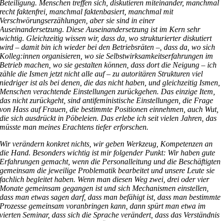
Beteiligung. Menschen treffen sich, diskutieren miteinander, manchmal
recht faktenfrei, manchmal faktenbasiert, manchmal mit
Verschwörungserzählungen, aber sie sind in einer
Auseinandersetzung. Diese Auseinandersetzung ist im Kern sehr
wichtig. Gleichzeitig wissen wir, dass da, wo strukturierter diskutiert
wird – damit bin ich wieder bei den Betriebsräten –, dass da, wo sich
Kolleg:innen organisieren, wo sie Selbstwirksamkeitserfahrungen im
Betrieb machen, wo sie gestalten können, dass dort die Neigung – ich
zähle die Ismen jetzt nicht alle auf – zu autoritären Strukturen viel
niedriger ist als bei denen, die das nicht haben, und gleichzeitig Ismen,
Menschen verachtende Einstellungen zurückgehen. Das einzige Item,
das nicht zurückgeht, sind antifeministische Einstellungen, die Frage
von Hass auf Frauen, die bestimmte Positionen einnehmen, auch Wut,
die sich ausdrückt in Pöbeleien. Das erlebe ich seit vielen Jahren, das
müsste man meines Erachtens tiefer erforschen.
Wir verändern konkret nichts, wir geben Werkzeug, Kompetenzen an
die Hand. Besonders wichtig ist mir folgender Punkt: Wir haben gute
Erfahrungen gemacht, wenn die Personalleitung und die Beschäftigten
gemeinsam die jeweilige Problematik bearbeitet und unsere Leute sie
fachlich begleitet haben. Wenn man diesen Weg zwei, drei oder vier
Monate gemeinsam gegangen ist und sich Mechanismen einstellen,
dass man etwas sagen darf, dass man befähigt ist, dass man bestimmte
Prozesse gemeinsam voranbringen kann, dann spürt man etwa im
vierten Seminar, dass sich die Sprache verändert, dass das Verständnis