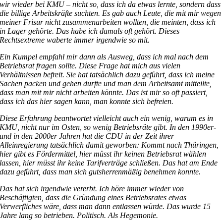
wir wieder bei KMU – nicht so, dass ich da etwas lernte, sondern dass
die billige Arbeitskräfte suchten. Es gab auch Leute, die mit mir wegen
meiner Frisur nicht zusammenarbeiten wollten, die meinten, dass ich
in Lager gehörte. Das habe ich damals oft gehört. Dieses
Rechtsextreme waberte immer irgendwie so mit.
Ein Kumpel empfahl mir dann als Ausweg, dass ich mal nach dem
Betriebsrat fragen sollte. Diese Frage hat mich aus vielen
Verhältnissen befreit. Sie hat tatsächlich dazu geführt, dass ich meine
Sachen packen und gehen durfte und man dem Arbeitsamt mitteilte,
dass man mit mir nicht arbeiten könnte. Das ist mir so oft passiert,
dass ich das hier sagen kann, man konnte sich befreien.
Diese Erfahrung beantwortet vielleicht auch ein wenig, warum es in
KMU, nicht nur im Osten, so wenig Betriebsräte gibt. In den 1990er-
und in den 2000er Jahren hat die CDU in der Zeit ihrer
Alleinregierung tatsächlich damit geworben: Kommt nach Thüringen,
hier gibt es Fördermittel, hier müsst ihr keinen Betriebsrat wählen
lassen, hier müsst ihr keine Tarifverträge schließen. Das hat am Ende
dazu geführt, dass man sich gutsherrenmäßig benehmen konnte.
Das hat sich irgendwie vererbt. Ich höre immer wieder von
Beschäftigten, dass die Gründung eines Betriebsrates etwas
Verwerfliches wäre, dass man dann entlassen würde. Das wurde 15
Jahre lang so betrieben. Politisch. Als Hegemonie.