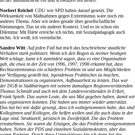
an der Bushaltestelle ein und schwätzen mit denen.
Norbert Reichel
: CDU wie SPD haben darauf gesetzt. Die
Wirksamkeit von Maßnahmen gegen Extremismus wäre noch ein
anderes Thema. Aber wir reden gerade über gesellschaftliche
Stimmungen. Das ist ein anderer Kontext. Und es ist schon ein
Dilemma: Mit Härte erreiche ich nichts, mit Sozialpädagogik auch
nichts. Ich weiß, ich vereinfache.
Sandro Witt
:
Auf jeden Fall hat mich das beschriebene staatliche
Verhalten stark politisiert. Wenn ich den Bogen zu meiner heutigen
Welt schlage, kann ich zumindest sagen, dass es eine Organisation
gab, die etwa in der Zeit von 1996, 1997, 1998 erkannt hat, dass
Rechtsextremismus ein schärferes Problem ist und uns Möglichkeiten
zur Verfügung gestellt hat, irgendetwas Praktisches zu machen,
Demonstrationen zu organisieren, Aufbauarbeit zu leisten. Das war
der DGB in Südthüringen mit seinem damaligen Regionsvorsitzenden
Thomas Schmidt und auch mit dem Landesvorsitzenden in Erfurt,
Frank Spieth. Das waren Leute, die uns Mut gegeben haben, damit wi
uns organisieren konnten. Die haben uns immer wieder unterstützt.
Das hat bei mir dafür gesorgt, dass ich wahrgenommen habe, das sind
Kolleginnen und Kollegen, die helfen wollen und die auch dazu in der
Lage sind. Strukturell, juristisch im Zweifelsfall. Die das Problem
ernstnehmen. Sie waren die Einzigen, die das Problem ernstgenomme
haben. Neben der PDS und einzelnen Sozialdemokraten, aber das
waren Parteien. Durch diese Unterstützung bin ich dann bei der