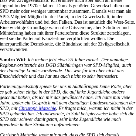
Das war Zivilgesellschaft. Ich erinnere mich aber auch an meine
Jugend in den 1970er Jahren. Damals gehörten Gewerkschaften und
SPD mehr oder weniger untrennbar zusammen. Damals war man als
SPD-Mitglied Mitglied in der Partei, in der Gewerkschaft, in der
Arbeiterwohlfahrt und bei den Falken. Das ist natürlich die West-Seite.
Eine wichtige Grundlage waren die Ortsvereine, aber Schröder und
Müntefering haben mit ihrer Parteireform diese Struktur zerschlagen,
weil sie die Partei auf Kanzlerlinie verpflichten wollten. Die
innerparteiliche Demokratie, die Bündnisse mit der Zivilgesellschaft
verschwanden.
Sandro Witt
:
Ich rechne jetzt etwa 25 Jahre zurück. Der damalige
Regionsvorsitzende des DGB Südthüringen war SPD-Mitglied, auch
der damalige Landesvorsitzende. Das war für ihn aber nicht das
Entscheidende und das hat uns auch nicht so sehr interessiert.
Parteimitgliedschaft spielte bei uns in Südthüringen keine Rolle, aber
es gab schon einige in der SPD, die auf linke Jugendliche anders
geschaut haben, als ich mir das gewünscht habe. Ich hatte mal viele
Jahre später ein Gespräch mit dem damaligen Landesvorsitzenden der
SPD, mit
Christoph Matschie
. Er fragte mich, warum ich nicht in der
SPD gelandet bin. Ich antwortete, in Suhl beispielsweise habe sich die
SPD sehr schwer damit getan, sehr linke Jugendliche wie mich
irgendwie in ihre Strukturen aufzunehmen.
Christoph Matschie sagte mir auch, dass die SPD sich damals