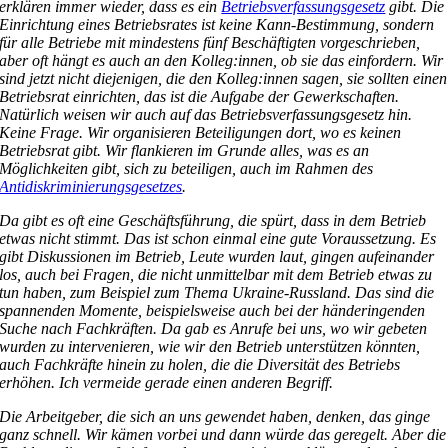
erklären immer wieder, dass es ein
Betriebsverfassungsgesetz
gibt. Die
Einrichtung eines Betriebsrates ist keine Kann-Bestimmung, sondern
für alle Betriebe mit mindestens fünf Beschäftigten vorgeschrieben,
aber oft hängt es auch an den Kolleg:innen, ob sie das einfordern. Wir
sind jetzt nicht diejenigen, die den Kolleg:innen sagen, sie sollten einen
Betriebsrat einrichten, das ist die Aufgabe der Gewerkschaften.
Natürlich weisen wir auch auf das Betriebsverfassungsgesetz hin.
Keine Frage. Wir organisieren Beteiligungen dort, wo es keinen
Betriebsrat gibt. Wir flankieren im Grunde alles, was es an
Möglichkeiten gibt, sich zu beteiligen, auch im Rahmen des
Antidiskriminierungsgesetzes
.
Da gibt es oft eine Geschäftsführung, die spürt, dass in dem Betrieb
etwas nicht stimmt. Das ist schon einmal eine gute Voraussetzung. Es
gibt Diskussionen im Betrieb, Leute wurden laut, gingen aufeinander
los, auch bei Fragen, die nicht unmittelbar mit dem Betrieb etwas zu
tun haben, zum Beispiel zum Thema Ukraine-Russland. Das sind die
spannenden Momente, beispielsweise auch bei der händeringenden
Suche nach Fachkräften. Da gab es Anrufe bei uns, wo wir gebeten
wurden zu intervenieren, wie wir den Betrieb unterstützen könnten,
auch Fachkräfte hinein zu holen, die die Diversität des Betriebs
erhöhen. Ich vermeide gerade einen anderen Begriff.
Die Arbeitgeber, die sich an uns gewendet haben, denken, das ginge
ganz schnell. Wir kämen vorbei und dann würde das geregelt. Aber die