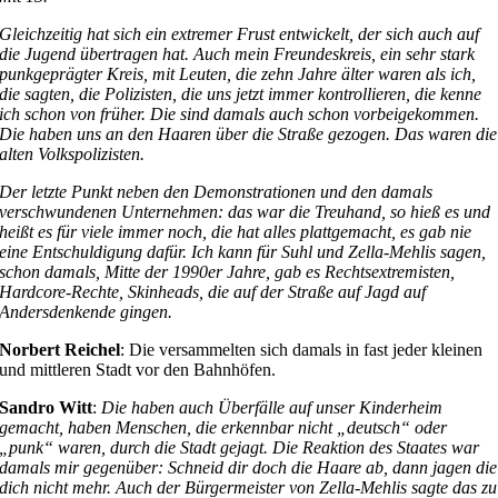
Gleichzeitig hat sich ein extremer Frust entwickelt, der sich auch auf
die Jugend übertragen hat. Auch mein Freundeskreis, ein sehr stark
punkgeprägter Kreis, mit Leuten, die zehn Jahre älter waren als ich,
die sagten, die Polizisten, die uns jetzt immer kontrollieren, die kenne
ich schon von früher. Die sind damals auch schon vorbeigekommen.
Die haben uns an den Haaren über die Straße gezogen. Das waren die
alten Volkspolizisten.
Der letzte Punkt neben den Demonstrationen und den damals
verschwundenen Unternehmen: das war die Treuhand, so hieß es und
heißt es für viele immer noch, die hat alles plattgemacht, es gab nie
eine Entschuldigung dafür. Ich kann für Suhl und Zella-Mehlis sagen,
schon damals, Mitte der 1990er Jahre, gab es Rechtsextremisten,
Hardcore-Rechte, Skinheads, die auf der Straße auf Jagd auf
Andersdenkende gingen.
Norbert Reichel
: Die versammelten sich damals in fast jeder kleinen
und mittleren Stadt vor den Bahnhöfen.
Sandro Witt
:
Die haben auch Überfälle auf unser Kinderheim
gemacht, haben Menschen, die erkennbar nicht „deutsch“ oder
„punk“ waren, durch die Stadt gejagt. Die Reaktion des Staates war
damals mir gegenüber: Schneid dir doch die Haare ab, dann jagen die
dich nicht mehr. Auch der Bürgermeister von Zella-Mehlis sagte das zu