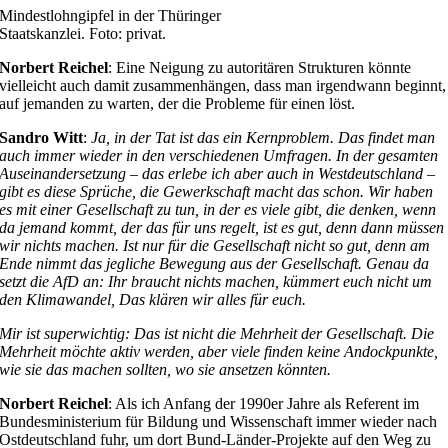
Mindestlohngipfel in der Thüringer
Staatskanzlei. Foto: privat.
Norbert Reichel
: Eine Neigung zu autoritären Strukturen könnte
vielleicht auch damit zusammenhängen, dass man irgendwann beginnt,
auf jemanden zu warten, der die Probleme für einen löst.
Sandro Witt
:
Ja, in der Tat ist das ein Kernproblem. Das findet man
auch immer wieder in den verschiedenen Umfragen. In der gesamten
Auseinandersetzung – das erlebe ich aber auch in Westdeutschland –
gibt es diese Sprüche, die Gewerkschaft macht das schon. Wir haben
es mit einer Gesellschaft zu tun, in der es viele gibt, die denken, wenn
da jemand kommt, der das für uns regelt, ist es gut, denn dann müssen
wir nichts machen. Ist nur für die Gesellschaft nicht so gut, denn am
Ende nimmt das jegliche Bewegung aus der Gesellschaft. Genau da
setzt die AfD an: Ihr braucht nichts machen, kümmert euch nicht um
den Klimawandel, Das klären wir alles für euch.
Mir ist superwichtig: Das ist nicht die Mehrheit der Gesellschaft. Die
Mehrheit möchte aktiv werden, aber viele finden keine Andockpunkte,
wie sie das machen sollten, wo sie ansetzen könnten.
Norbert Reichel
: Als ich Anfang der 1990er Jahre als Referent im
Bundesministerium für Bildung und Wissenschaft immer wieder nach
Ostdeutschland fuhr, um dort Bund-Länder-Projekte auf den Weg zu