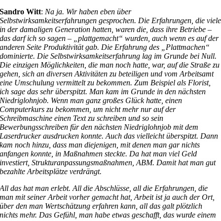
Sandro Witt
:
Na ja. Wir haben eben über
Selbstwirksamkeitserfahrungen gesprochen. Die Erfahrungen, die viel
in der damaligen Generation hatten, waren die, dass ihre Betriebe –
das darf ich so sagen – „plattgemacht“ wurden, auch wenn es auf der
anderen Seite Produktivität gab. Die Erfahrung des „Plattmachen“
dominierte. Die Selbstwirksamkeitserfahrung lag im Grunde bei Null.
Die einzigen Möglichkeiten, die man noch hatte, war, auf die Straße zu
gehen, sich an diversen Aktivitäten zu beteiligen und vom Arbeitsamt
eine Umschulung vermittelt zu bekommen. Zum Beispiel als Florist,
ich sage das sehr überspitzt. Man kam im Grunde in den nächsten
Niedriglohnjob. Wenn man ganz großes Glück hatte, einen
Computerkurs zu bekommen, um nicht mehr nur auf der
Schreibmaschine einen Text zu schreiben und so sein
Bewerbungsschreiben für den nächsten Niedriglohnjob mit dem
Laserdrucker ausdrucken konnte. Auch das vielleicht überspitzt. Dann
kam noch hinzu, dass man diejenigen, mit denen man gar nichts
anfangen konnte, in Maßnahmen steckte. Da hat man viel Geld
investiert, Strukturanpassungsmaßnahmen, ABM. Damit hat man gut
bezahlte Arbeitsplätze verdrängt.
All das hat man erlebt. All die Abschlüsse, all die Erfahrungen, die
man mit seiner Arbeit vorher gemacht hat, Arbeit ist ja auch der Ort,
über den man Wertschätzung erfahren kann, all das galt plötzlich
nichts mehr. Das Gefühl, man habe etwas geschafft, das wurde einem