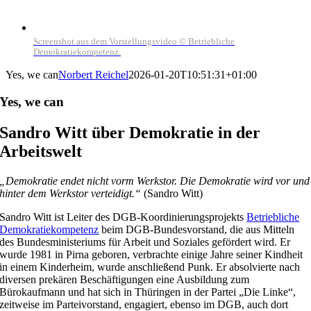
Screenshot aus dem Vorstellungsvideo © Betriebliche
Demokratiekompetenz.
Yes, we can
Norbert Reichel
2026-01-20T10:51:31+01:00
Yes, we can
Sandro Witt über Demokratie in der
Arbeitswelt
„Demokratie endet nicht vorm Werkstor. Die Demokratie wird vor und
hinter dem Werkstor verteidigt.“
(Sandro Witt)
Sandro Witt ist Leiter des DGB-Koordinierungsprojekts
Betriebliche
Demokratiekompetenz
beim DGB-Bundesvorstand, die aus Mitteln
des Bundesministeriums für Arbeit und Soziales gefördert wird. Er
wurde 1981 in Pirna geboren, verbrachte einige Jahre seiner Kindheit
in einem Kinderheim, wurde anschließend Punk. Er absolvierte nach
diversen prekären Beschäftigungen eine Ausbildung zum
Bürokaufmann und hat sich in Thüringen in der Partei „Die Linke“,
zeitweise im Parteivorstand, engagiert, ebenso im DGB, auch dort