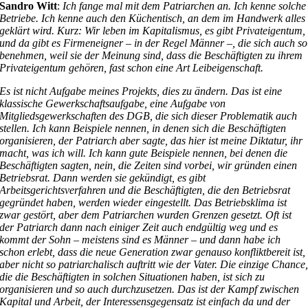
Sandro Witt
:
Ich fange mal mit dem Patriarchen an. Ich kenne solche
Betriebe. Ich kenne auch den Küchentisch, an dem im Handwerk alles
geklärt wird. Kurz: Wir leben im Kapitalismus, es gibt Privateigentum,
und da gibt es Firmeneigner – in der Regel Männer –, die sich auch so
benehmen, weil sie der Meinung sind, dass die Beschäftigten zu ihrem
Privateigentum gehören, fast schon eine Art Leibeigenschaft.
Es ist nicht Aufgabe meines Projekts, dies zu ändern. Das ist eine
klassische Gewerkschaftsaufgabe, eine Aufgabe von
Mitgliedsgewerkschaften des DGB, die sich dieser Problematik auch
stellen. Ich kann Beispiele nennen, in denen sich die Beschäftigten
organisieren, der Patriarch aber sagte, das hier ist meine Diktatur, ihr
macht, was ich will. Ich kann gute Beispiele nennen, bei denen die
Beschäftigten sagten, nein, die Zeiten sind vorbei, wir gründen einen
Betriebsrat. Dann werden sie gekündigt, es gibt
Arbeitsgerichtsverfahren und die Beschäftigten, die den Betriebsrat
gegründet haben, werden wieder eingestellt. Das Betriebsklima ist
zwar gestört, aber dem Patriarchen wurden Grenzen gesetzt. Oft ist
der Patriarch dann nach einiger Zeit auch endgültig weg und es
kommt der Sohn – meistens sind es Männer – und dann habe ich
schon erlebt, dass die neue Generation zwar genauso konfliktbereit ist,
aber nicht so patriarchalisch auftritt wie der Vater. Die einzige Chance
die die Beschäftigten in solchen Situationen haben, ist sich zu
organisieren und so auch durchzusetzen. Das ist der Kampf zwischen
Kapital und Arbeit, der Interessensgegensatz ist einfach da und der