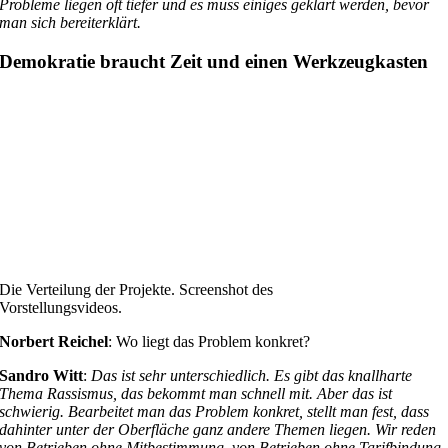
Probleme liegen oft tiefer und es muss einiges geklärt werden, bevor
man sich bereiterklärt.
Demokratie braucht Zeit und einen Werkzeugkasten
Die Verteilung der Projekte. Screenshot des
Vorstellungsvideos.
Norbert Reichel
: Wo liegt das Problem konkret?
Sandro Witt
:
Das ist sehr unterschiedlich. Es gibt das knallharte
Thema Rassismus, das bekommt man schnell mit. Aber das ist
schwierig. Bearbeitet man das Problem konkret, stellt man fest, dass
dahinter unter der Oberfläche ganz andere Themen liegen. Wir reden
von Betrieben ohne Mitbestimmung, von Betrieben ohne Tarifbindung.