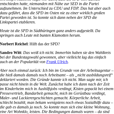
entschieden hatte, niemanden mit Nähe zur SED in die Partei
aufzunehmen. Im Unterschied zu CDU und FDP. Das hat aber auch
dazu geführt, dass die SPD im Osten nie zu einer wirklich großen
Partei geworden ist. So konnte sich dann neben der SPD die
Linkspartei etablieren.
Heute ist die SPD in Südthüringen ganz anders aufgestellt. Da
springen auch Leute mit bunten Klamotten herum.
Norbert Reichel
: Hilft das der SPD?
Sandro Witt
:
Das weiß ich nicht. Immerhin haben sie den Wahlkreis
bei der Bundestagswahl gewonnen, aber vielleicht lag das einfach
auch an der Popularität von
Frank Ulrich
.
Aber noch einmal zurück: Ich bin im Grunde von der Arbeitsagentur –
die hieß damals damals noch Arbeitsamt – als „nicht ausbildungsreif“
deklariert worden. Die Gründe kannte ich nicht. Man sagte mir, ich
passe nicht hinein in die Welt. Zunächst habe ich dann nach der Zeit
im Kinderheim mich in Aushilfsjobs verdingt, Kisten gepackt bei einem
Pressevertrieb, Bandarbeit gemacht, mich im Gerüstbau verdingt,
Maler- und Lackierergeschichten gemacht. Körperliche Arbeit,
schlecht bezahlt, man bekam wenigstens noch etwas Sozialhilfe dazu –
die gab es damals ja noch. So konnte man sich eine kleine Wohnung,
eine Art Wohnklo, leisten. Die Bedingungen damals waren – da sind