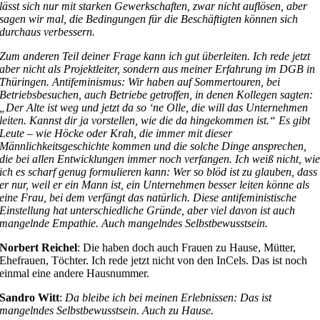
lässt sich nur mit starken Gewerkschaften, zwar nicht auflösen, aber
sagen wir mal, die Bedingungen für die Beschäftigten können sich
durchaus verbessern.
Zum anderen Teil deiner Frage kann ich gut überleiten. Ich rede jetzt
aber nicht als Projektleiter, sondern aus meiner Erfahrung im DGB in
Thüringen. Antifeminismus: Wir haben auf Sommertouren, bei
Betriebsbesuchen, auch Betriebe getroffen, in denen Kollegen sagten:
„Der Alte ist weg und jetzt da so ‘ne Olle, die will das Unternehmen
leiten. Kannst dir ja vorstellen, wie die da hingekommen ist.“ Es gibt
Leute – wie Höcke oder Krah, die immer mit dieser
Männlichkeitsgeschichte kommen und die solche Dinge ansprechen,
die bei allen Entwicklungen immer noch verfangen. Ich weiß nicht, wi
ich es scharf genug formulieren kann: Wer so blöd ist zu glauben, dass
er nur, weil er ein Mann ist, ein Unternehmen besser leiten könne als
eine Frau, bei dem verfängt das natürlich. Diese antifeministische
Einstellung hat unterschiedliche Gründe, aber viel davon ist auch
mangelnde Empathie. Auch mangelndes Selbstbewusstsein.
Norbert Reichel
: Die haben doch auch Frauen zu Hause, Mütter,
Ehefrauen, Töchter. Ich rede jetzt nicht von den InCels. Das ist noch
einmal eine andere Hausnummer.
Sandro Witt
:
Da bleibe ich bei meinen Erlebnissen: Das ist
mangelndes Selbstbewusstsein. Auch zu Hause.