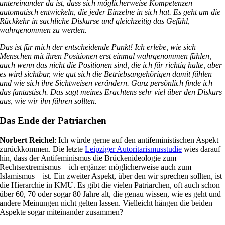
untereinander da ist, dass sich möglicherweise Kompetenzen
automatisch entwickeln, die jeder Einzelne in sich hat. Es geht um die
Rückkehr in sachliche Diskurse und gleichzeitig das Gefühl,
wahrgenommen zu werden.
Das ist für mich der entscheidende Punkt! Ich erlebe, wie sich
Menschen mit ihren Positionen erst einmal wahrgenommen fühlen,
auch wenn das nicht die Positionen sind, die ich für richtig halte, aber
es wird sichtbar, wie gut sich die Betriebsangehörigen damit fühlen
und wie sich ihre Sichtweisen verändern. Ganz persönlich finde ich
das fantastisch. Das sagt meines Erachtens sehr viel über den Diskurs
aus, wie wir ihn führen sollten.
Das Ende der Patriarchen
Norbert Reichel
: Ich würde gerne auf den antifeministischen Aspekt
zurückkommen. Die letzte
Leipziger Autoritarismusstudie
wies darauf
hin, dass der Antifeminismus die Brückenideologie zum
Rechtsextremismus – ich ergänze: möglicherweise auch zum
Islamismus – ist. Ein zweiter Aspekt, über den wir sprechen sollten, ist
die Hierarchie in KMU. Es gibt die vielen Patriarchen, oft auch schon
über 60, 70 oder sogar 80 Jahre alt, die genau wissen, wie es geht und
andere Meinungen nicht gelten lassen. Vielleicht hängen die beiden
Aspekte sogar miteinander zusammen?