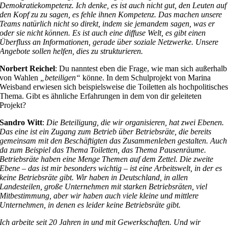
Demokratiekompetenz. Ich denke, es ist auch nicht gut, den Leuten auf
den Kopf zu zu sagen, es fehle ihnen Kompetenz. Das machen unsere
Teams natürlich nicht so direkt, indem sie jemandem sagen, was er
oder sie nicht können. Es ist auch eine diffuse Welt, es gibt einen
Überfluss an Informationen, gerade über soziale Netzwerke. Unsere
Angebote sollen helfen, dies zu strukturieren.
Norbert Reichel
: Du nanntest eben die Frage, wie man sich außerhalb
von Wahlen
„beteiligen“
könne. In dem Schulprojekt von Marina
Weisband erwiesen sich beispielsweise die Toiletten als hochpolitische
Thema. Gibt es ähnliche Erfahrungen in dem von dir geleiteten
Projekt?
Sandro Witt
:
Die Beteiligung, die wir organisieren, hat zwei Ebenen.
Das eine ist ein Zugang zum Betrieb über Betriebsräte, die bereits
gemeinsam mit den Beschäftigten das Zusammenleben gestalten. Auch
da zum Beispiel das Thema Toiletten, das Thema Pausenräume.
Betriebsräte haben eine Menge Themen auf dem Zettel. Die zweite
Ebene – das ist mir besonders wichtig – ist eine Arbeitswelt, in der es
keine Betriebsräte gibt. Wir haben in Deutschland, in allen
Landesteilen, große Unternehmen mit starken Betriebsräten, viel
Mitbestimmung, aber wir haben auch viele kleine und mittlere
Unternehmen, in denen es leider keine Betriebsräte gibt.
Ich arbeite seit 20 Jahren in und mit Gewerkschaften. Und wir