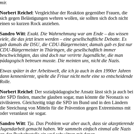
mir.
Norbert Reichel
: Vergleichbar der Reaktion gegenüber Frauen, die
sich gegen Belästigungen wehren wollen, sie sollten sich doch nicht
einen so kurzen Rock anziehen.
Sandro Witt
:
Exakt. Die Wahrnehmung war am Ende – das wissen
viele, die das jetzt lesen werden – eine gesellschaftliche Debatte. Es
gab damals die DSU, die CDU-Bürgermeister, damals gab es fast nur
CDU-Bürgermeister in Thüringen, die gesellschaftlich immer
beschwichtigten, das sind doch nur verirrte Jugendliche, die man
pädagogisch betreuen musste. Die meinten uns, nicht die Nazis.
Etwas später in der Arbeitswelt, die ich ja auch in den 1990er Jahren
dann kennenlernte, spielte die Frisur nicht mehr eine so entscheidende
Rolle.
Norbert Reichel
: Der sozialpädagogische Ansatz lässt sich ja auch bei
der SPD finden, manche glauben sogar, man könnte die Neonazis so
zivilisieren. Gleichzeitig trägt die SPD im Bund und in den Ländern
die Streichung von Mitteln für die Prävention gegen Extremismus mit
oder veranlasst sie sogar.
Sandro Witt
:
Tja. Das Problem war aber auch, dass sie akzeptierend
Jugendarbeit gemacht haben. Wir sammeln einfach einmal alle Nazis