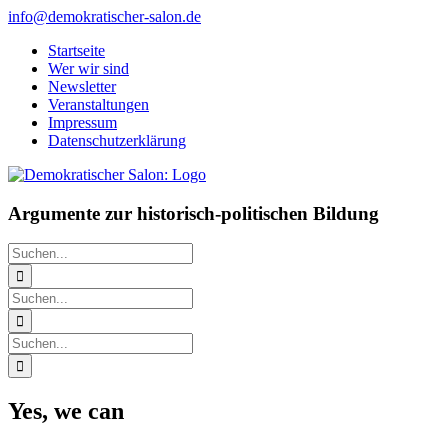
Zum
info@demokratischer-salon.de
Inhalt
Startseite
springen
Wer wir sind
Newsletter
Veranstaltungen
Impressum
Datenschutzerklärung
Argumente zur historisch-politischen Bildung
Suche
nach:
Suche
nach:
Suche
nach:
Yes, we can