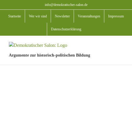
Zum
info@demokratischer-salon.de
Inhalt
Startseite
Wer wir sind
Newsletter
Veranstaltungen
Impressum
springen
Datenschutzerklärung
Argumente zur historisch-politischen Bildung
View
Larger
Image