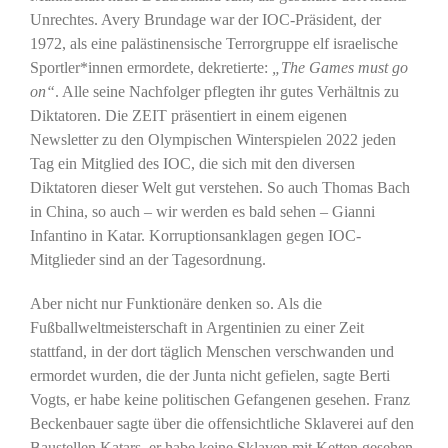
Unrechtes. Avery Brundage war der IOC-Präsident, der
1972, als eine palästinensische Terrorgruppe elf israelische
Sportler*innen ermordete, dekretierte:
„The Games must go
on“
. Alle seine Nachfolger pflegten ihr gutes Verhältnis zu
Diktatoren. Die ZEIT präsentiert in einem eigenen
Newsletter zu den Olympischen Winterspielen 2022 jeden
Tag ein Mitglied des IOC, die sich mit den diversen
Diktatoren dieser Welt gut verstehen. So auch Thomas Bach
in China, so auch – wir werden es bald sehen – Gianni
Infantino in Katar. Korruptionsanklagen gegen IOC-
Mitglieder sind an der Tagesordnung.
Aber nicht nur Funktionäre denken so. Als die
Fußballweltmeisterschaft in Argentinien zu einer Zeit
stattfand, in der dort täglich Menschen verschwanden und
ermordet wurden, die der Junta nicht gefielen, sagte Berti
Vogts, er habe keine politischen Gefangenen gesehen. Franz
Beckenbauer sagte über die offensichtliche Sklaverei auf den
Baustellen Katars, er habe keine Sklaven mit Ketten gesehen.