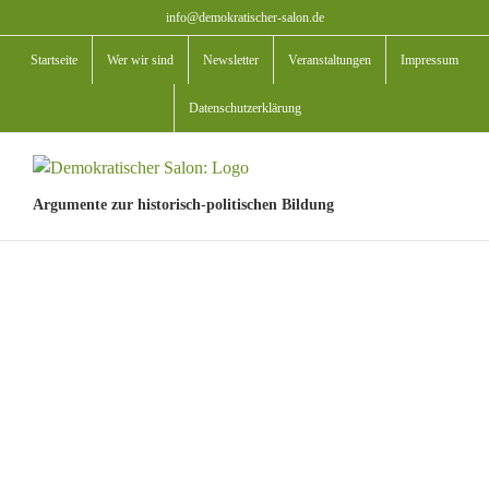
Zum
info@demokratischer-salon.de
Inhalt
Startseite
Wer wir sind
Newsletter
Veranstaltungen
Impressum
springen
Datenschutzerklärung
Argumente zur historisch-politischen Bildung
View
Larger
Image