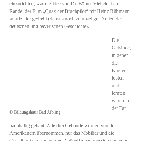
einzurichten, war die Idee von Dr. Böhm. Vielleicht am
Rande: der Film „Quax der Bruchpilot“ mit Heinz Rühmann
wurde hier gedreht (damals noch zu unseligen Zeiten der
deutschen und bayerischen Geschichte).
Die
Gebäude,
in denen
die
Kinder
lebten
und
lernten,
waren in
der Tat
© Bildungshaus Bad Aibling
nachhaltig gebaut. Alle drei Gebäude wurden von den
Amerikanern übernommen, nur das Mobiliar und die
Gestaltung von Innen- und Außenflächen mussten verändert