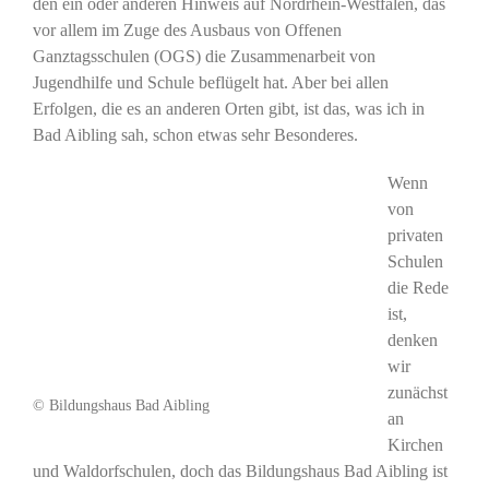
den ein oder anderen Hinweis auf Nordrhein-Westfalen, das
vor allem im Zuge des Ausbaus von Offenen
Ganztagsschulen (OGS) die Zusammenarbeit von
Jugendhilfe und Schule beflügelt hat. Aber bei allen
Erfolgen, die es an anderen Orten gibt, ist das, was ich in
Bad Aibling sah, schon etwas sehr Besonderes.
Wenn
von
privaten
Schulen
die Rede
ist,
denken
wir
zunächst
© Bildungshaus Bad Aibling
an
Kirchen
und Waldorfschulen, doch das Bildungshaus Bad Aibling ist