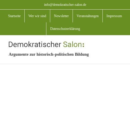
Zum
info@demokratischer-salon.de
Inhalt
Startseite
Wer wir sind
Newsletter
Veranstaltungen
Impressum
springen
Datenschutzerklärung
Argumente zur historisch-politischen Bildung
View
Larger
Image