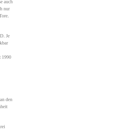
se auch
ch nur
Tore.
D. Je
nkbar
t 1990
 an den
heit
rei