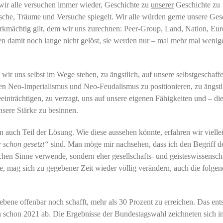
, wir alle versuchen immer wieder, Geschichte zu
unserer
Geschichte zu
sche, Träume und Versuche spiegelt. Wir alle würden gerne unsere Ges
wirkmächtig gilt, dem wir uns zurechnen: Peer-Group, Land, Nation, Eur
en damit noch lange nicht gelöst, sie werden nur – mal mehr mal wenig
e wir uns selbst im Wege stehen, zu ängstlich, auf unsere selbstgeschaff
egen Neo-Imperialismus und Neo-Feudalismus zu positionieren, zu ängstl
inträchtigen, zu verzagt, uns auf unsere eigenen Fähigkeiten und – dies
nsere Stärke zu besinnen.
n auch Teil der Lösung. Wie diese aussehen könnte, erfahren wir viellei
 schon gesetzt“
sind. Man möge mir nachsehen, dass ich den Begriff d
chen Sinne verwende, sondern eher gesellschafts- und geisteswissenscha
te, mag sich zu gegebener Zeit wieder völlig verändern, auch die folge
sebene offenbar noch schafft, mehr als 30 Prozent zu erreichen. Das ent
 schon 2021 ab. Die Ergebnisse der Bundestagswahl zeichneten sich i