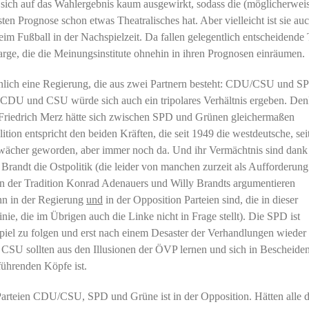
 sich auf das Wahlergebnis kaum ausgewirkt, sodass die (möglicherwei
en Prognose schon etwas Theatralisches hat. Aber vielleicht ist sie au
beim Fußball in der Nachspielzeit. Da fallen gelegentlich entscheidende 
rge, die die Meinungsinstitute ohnehin in ihren Prognosen einräumen.
lich eine Regierung, die aus zwei Partnern besteht: CDU/CSU und SP
n CDU und CSU würde sich auch ein tripolares Verhältnis ergeben. De
Friedrich Merz hätte sich zwischen SPD und Grünen gleichermaßen
tion entspricht den beiden Kräften, die seit 1949 die westdeutsche, sei
chwächer geworden, aber immer noch da. Und ihr Vermächtnis sind dank
andt die Ostpolitik (die leider von manchen zurzeit als Aufforderung
. In der Tradition Konrad Adenauers und Willy Brandts argumentieren
enn in der Regierung
und
in der Opposition Parteien sind, die in dieser
nie, die im Übrigen auch die Linke nicht in Frage stellt). Die SPD ist
ispiel zu folgen und erst nach einem Desaster der Verhandlungen wieder
U sollten aus den Illusionen der ÖVP lernen und sich in Bescheiden
führenden Köpfe ist.
Parteien CDU/CSU, SPD und Grüne ist in der Opposition. Hätten alle d