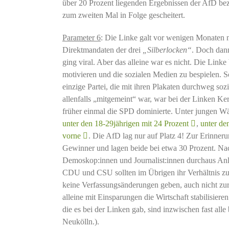
über 20 Prozent liegenden Ergebnissen der AfD beza
zum zweiten Mal in Folge gescheitert.
Parameter 6
: Die Linke galt vor wenigen Monaten no
Direktmandaten der drei
„Silberlocken“
. Doch da
ging viral. Aber das alleine war es nicht. Die Lin
motivieren und die sozialen Medien zu bespielen. S
einzige Partei, die mit ihren Plakaten durchweg so
allenfalls „mitgemeint“ war, war bei der Linken K
früher einmal die SPD dominierte. Unter jungen Wä
unter den 18-29jährigen mit 24 Prozent
,
unter de
vorne
. Die AfD lag nur auf Platz 4! Zur Erinner
Gewinner und lagen beide bei etwa 30 Prozent. Na
Demoskop:innen und Journalist:innen durchaus A
CDU und CSU sollten im Übrigen ihr Verhältnis zu
keine Verfassungsänderungen geben, auch nicht zu
alleine mit Einsparungen die Wirtschaft stabilisier
die es bei der Linken gab, sind inzwischen fast all
Neukölln.).