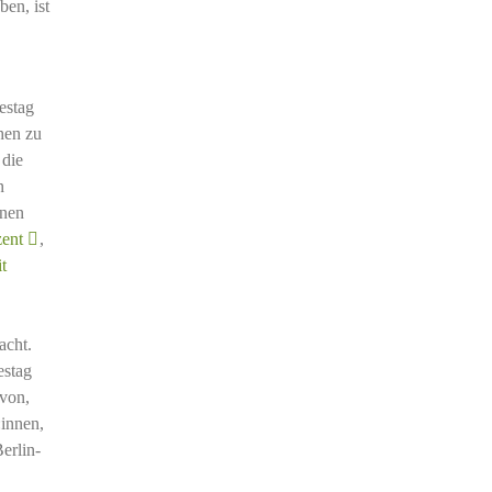
en, ist
estag
hen zu
 die
n
enen
zent
,
t
acht.
estag
von,
:innen,
erlin-