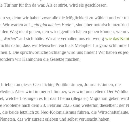
 Tür nur für ihn da war. Als er stirbt, wird sie geschlossen.
au so, denn wir haben zwar alle die Möglichkeit zu wählen und wir tun
r. Wir warten auf
„ein glückliches Ende“
, sind aber notorisch unzufried
r den Weg nicht gehen, den wir eigentlich hätten gehen können, wenn 
r
„Warten
“ auf sich hätte. Wir alle verhalten uns ein wenig
wie das Kan
t nichts dafür, dass wir Menschen euch als Metapher für ganz schlimme
hen!). Die sprichwörtliche Schlange wird uns finden! Wir haben es jed
, sondern wir Kaninchen die Gesetze machen.
rieben an dieser Geschichte, Politiker:innen, Journalist:innen, die
 Medien: Alles wird immer schlimmer, wer wird uns retten? Der Wahlk
l, welche Lösungen es für das Thema (illegaler) Migration geben wird
e Probleme nach dem 23. Februar 2025 sind weiterhin dieselben: der 
ie beide letztlich zu Neo-Kolonialismus führen, die Wirtschaftsflaute,
laneten, das wir zurzeit erleben und selbst verursacht haben.