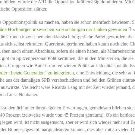
zu bilden, würde die AfD die Opposition kräftemäßig dominieren. Mit 
ische Opposition stärker.
te Oppositionspolitik zu machen, haben sie schon mehrfach bewiesen. S
rüne Hochburgen inzwischen zu Hochburgen der Linken geworden
s
die Grünen inzwischen eine klassisch bürgerliche Partei geworden, die
ch selbst rekrutiert. Quereinsteiger:innen haben kaum noch eine C
m Leben nach einem Abschluss, sofern sie einen haben, als Mitarbeiter:in
bt im Spitzenpersonal Politiker:innen, die in den Ministerien, die sie l
ten. Gruppen wie Bunt-Grün reduzieren Politik auf Identitätspolitik. Es
der „Letzte Generation“ zu integrieren
, eine Entwicklung, die sehr an 
che aus der damaligen SPD verabschiedeten und bei den Grünen eintra
 auswirkte. Vielleicht wäre Ricarda Lang mit der Zeit wieder jemand, d
auch Luisa Neubauer.
se deutlich unter ihren eigenen Erwartungen, gemeinsam blieben sie 
 40 Prozent (zeitweise wurde von 45 Prozent geträumt). Ob ein bartlose
legen wird, ist nicht ausgemacht, aber er wird sich wieder mehr auf B
 der Bundestagswahl marginalisieren können, dies aber mit an vielen O