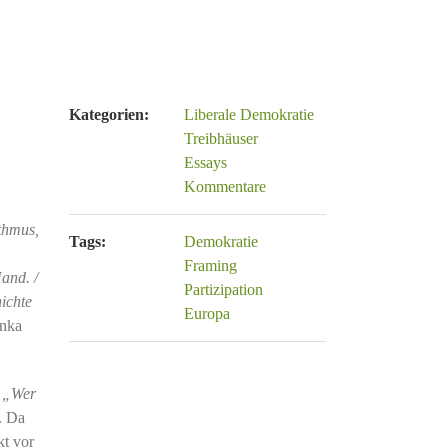
Kategorien:
Liberale Demokratie
Treibhäuser
Essays
Kommentare
thmus,
Tags:
Demokratie
Framing
and. /
Partizipation
ichte
Europa
nka
:
„Wer
. Da
kt vor