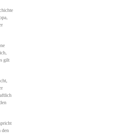
chichte
opa,
er
ene
ich,
 gilt
cht,
er
ftlich
nden
spricht
n den