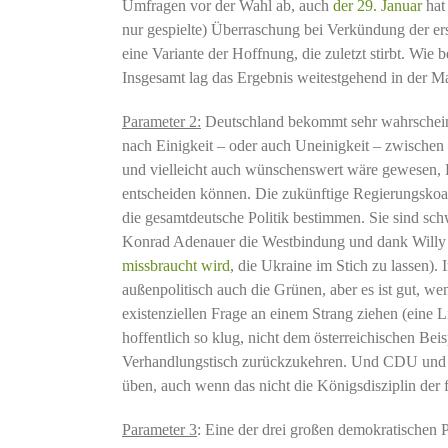
Umfragen vor der Wahl ab, auch
der 29. Januar
hat
nur gespielte) Überraschung bei Verkündung der erst
eine Variante der Hoffnung, die zuletzt stirbt. Wie 
Insgesamt lag das Ergebnis weitestgehend in der Ma
Parameter 2:
Deutschland bekommt sehr wahrschein
nach Einigkeit – oder auch Uneinigkeit – zwische
und vielleicht auch wünschenswert wäre gewesen, 
entscheiden können. Die zukünftige Regierungskoali
die gesamtdeutsche Politik bestimmen. Sie sind s
Konrad Adenauer die Westbindung und dank Willy Br
missbraucht wird
, die Ukraine im Stich zu lassen)
außenpolitisch auch die Grünen, aber es ist gut, w
existenziellen Frage an einem Strang ziehen (eine Li
hoffentlich so klug, nicht dem österreichischen Be
Verhandlungstisch zurückzukehren. Und CDU und CS
üben, auch wenn das nicht die Königsdisziplin der 
Parameter 3
: Eine der drei großen demokratischen 