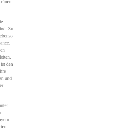
Grünen
ie
ind. Zu
 ebenso
hance.
nen
eiten,
 ist den
ihre
ten und
er
unter
r
ayern
rten