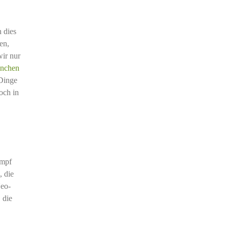
 dies
en,
wir nur
inchen
 Dinge
och in
ampf
, die
Neo-
 die