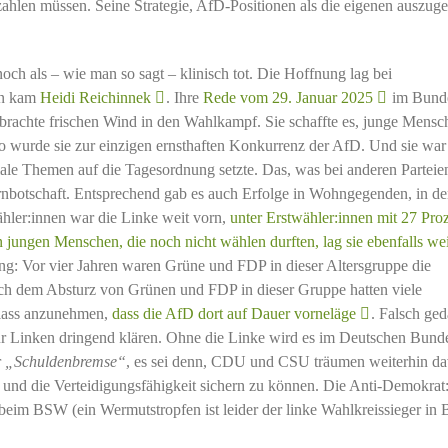
hlen müssen. Seine Strategie, AfD-Positionen als die eigenen auszugeb
ch als – wie man so sagt – klinisch tot. Die Hoffnung lag bei
nn kam
Heidi Reichinnek
. Ihre
Rede vom 29. Januar 2025
im Bund
ke brachte frischen Wind in den Wahlkampf. Sie schaffte es, junge Mensc
o wurde sie zur einzigen ernsthaften Konkurrenz der AfD. Und sie war
ziale Themen auf die Tagesordnung setzte. Das, was bei anderen Parteie
ernbotschaft. Entsprechend gab es auch Erfolge in Wohngegenden, in d
hler:innen war die Linke weit vorn,
unter Erstwähler:innen mit 27 Pro
n jungen Menschen, die noch nicht wählen durften, lag sie ebenfalls wei
ung: Vor vier Jahren waren Grüne und FDP in dieser Altersgruppe die
ch dem Absturz von Grünen und FDP in dieser Gruppe hatten viele
nlass anzunehmen,
dass die AfD dort auf Dauer vorneläge
. Falsch ged
r Linken dringend klären. Ohne die Linke wird es im Deutschen Bund
r
„Schuldenbremse“
, es sei denn, CDU und CSU träumen weiterhin da
en und die Verteidigungsfähigkeit sichern zu können. Die Anti-Demokrat
e beim BSW (ein Wermutstropfen ist leider der linke Wahlkreissieger in B