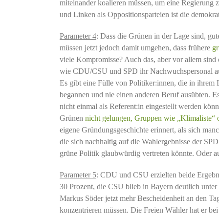
miteinander koalieren müssen, um eine Regierung 
und Linken als Oppositionsparteien ist die demokrat
Parameter 4
: Dass die Grünen in der Lage sind, gu
müssen jetzt jedoch damit umgehen, dass frühere
g
viele Kompromisse? Auch das, aber vor allem sind 
wie CDU/CSU und SPD ihr Nachwuchspersonal aus si
Es gibt eine Fülle von Politiker:innen, die in ihre
begannen und nie einen anderen Beruf ausübten. Es gi
nicht einmal als Referent:in eingestellt werden könn
Grünen
nicht gelungen, Gruppen wie „Klimaliste“ o
eigene Gründungsgeschichte erinnert, als sich man
die sich nachhaltig auf die Wahlergebnisse der SPD
grüne Politik glaubwürdig vertreten könnte. Oder 
Parameter 5
: CDU und CSU erzielten beide Ergebnis
30 Prozent, die CSU blieb in Bayern deutlich unter
Markus Söder jetzt mehr Bescheidenheit an den Tag 
konzentrieren müssen. Die Freien Wähler hat er bei