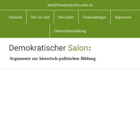
Zum
info@demokratischer-salon.de
Inhalt
Startseite
Wer wir sind
Newsletter
Veranstaltungen
Impressum
springen
Datenschutzerklärung
Argumente zur historisch-politischen Bildung
View
Larger
Image