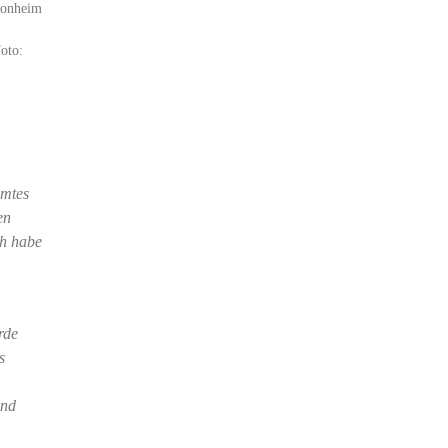
Monheim
oto:
amtes
en
ch habe
rde
s
ind