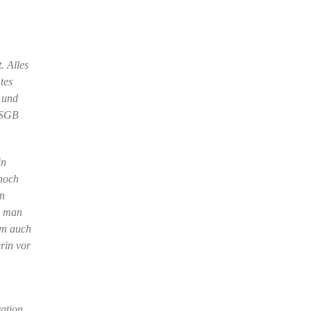
. Alles
tes
 und
m SGB
in
 noch
rn
n man
im auch
rin vor
ation.