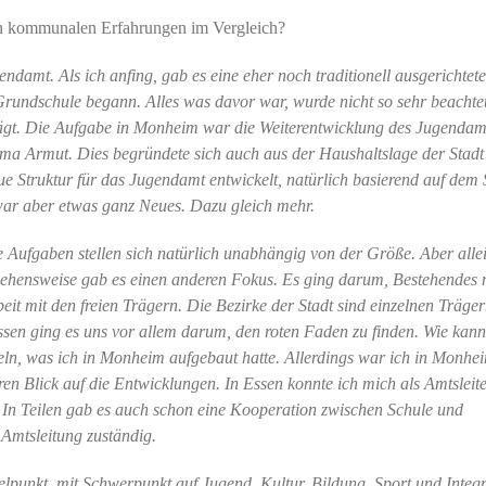
en kommunalen Erfahrungen im Vergleich?
ndamt. Als ich anfing, gab es eine eher noch traditionell ausgerichtete
 Grundschule begann. Alles was davor war, wurde nicht so sehr beachtet
ägt. Die Aufgabe in Monheim war die Weiterentwicklung des Jugendam
ema Armut. Dies begründete sich auch aus der Haushaltslage der Stadt
eue Struktur für das Jugendamt entwickelt, natürlich basierend auf de
 war aber etwas ganz Neues. Dazu gleich mehr.
 Aufgaben stellen sich natürlich unabhängig von der Größe. Aber alle
ngehensweise gab es einen anderen Fokus. Es ging darum, Bestehendes
t mit den freien Trägern. Die Bezirke der Stadt sind einzelnen Träge
Essen ging es uns vor allem darum, den roten Faden zu finden. Wie kan
keln, was ich in Monheim aufgebaut hatte. Allerdings war ich in Monhe
ren Blick auf die Entwicklungen. In Essen konnte ich mich als Amtsleite
. In Teilen gab es auch schon eine Kooperation zwischen Schule und
 Amtsleitung zuständig.
telpunkt, mit Schwerpunkt auf Jugend, Kultur, Bildung, Sport und Integr