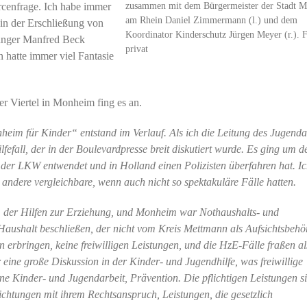
zusammen mit dem Bürgermeister der Stadt 
rcenfrage. Ich habe immer
am Rhein Daniel Zimmermann (l.) und dem
 in der Erschließung von
Koordinator Kinderschutz Jürgen Meyer (r.). F
gänger Manfred Beck
privat
n hatte immer viel Fantasie
r Viertel in Monheim fing es an.
nheim für Kinder“ entstand im Verlauf. Als ich die Leitung des Jugend
efall, der in der Boulevardpresse breit diskutiert wurde. Es ging um d
er LKW entwendet und in Holland einen Polizisten überfahren hat. I
h andere vergleichbare, wenn auch nicht so spektakuläre Fälle hatten.
, der Hilfen zur Erziehung, und Monheim war Nothaushalts- und
aushalt beschließen, der nicht vom Kreis Mettmann als Aufsichtsbehö
n erbringen, keine freiwilligen Leistungen, und die HzE-Fälle fraßen al
 eine große Diskussion in der Kinder- und Jugendhilfe, was freiwillige
ene Kinder- und Jugendarbeit, Prävention. Die pflichtigen Leistungen s
ichtungen mit ihrem Rechtsanspruch, Leistungen, die gesetzlich