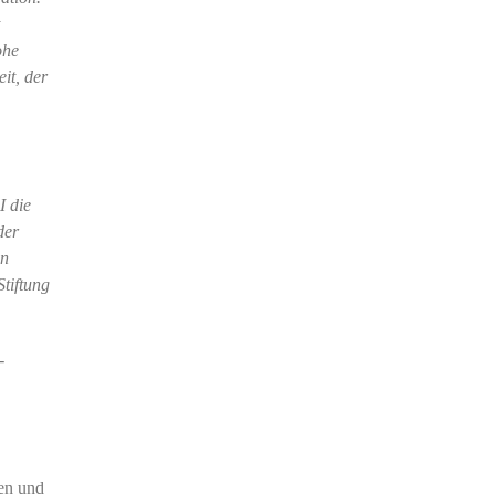
ohe
it, der
I die
der
in
tiftung
-
den und