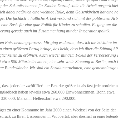
 der Zukunftschancen für Kinder. Darauf sollte die Arbeit ausgerichtet
ielt dabei natürlich eine wichtige Rolle, denn Gelsenkirchen hat eine h
 Die fachlich-inhaltliche Arbeit verband sich mit der politischen Arbe
ine Basis für eine gute Politik für Kinder zu schaffen. Es ging um die
erung gerade auch im Zusammenhang mit der Integrationspolitik.
n Entscheidungsprozess. Mir ging es darum, dass ich die 20 Jahre im
 einen größeren Bezug bringe, das heißt, dass ich über die Stiftung SP
chkeiten zu eröffnen. Auch wieder mit dem Fokus der Verbesserung 
 etwa 800 Mitarbeiter:innen, eine sehr weite Streuung in Berlin, auch 
e Bundesländer. Wir sind ein Sozialunternehmen, eine gemeinnützige S
, dass jeder der zwölf Berliner Bezirke größer ist als fast jede nordrhein
engladbach haben jeweils etwa 260.000 Einwohner:innen, Bonn etwa
 330.000, Marzahn-Hellersdorf etwa 290.000.
äger zu einer Kommune im Jahr 2000 einen Wechsel von der Seite der
 zurück zu Ihren Ursprüngen in Wuppertal, aber diesmal in einer leiten