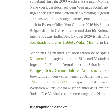
aufgebaut. Im Jahr 2000 wechselte sie nach Monhe
Nähe von Düsseldorf auf dem Weg nach Köln), ab J
Jugendpflegerin und Leiterin der Abteilung Jugen
2000 als Leiterin des Jugendamtes, eine Funktion, 
auch in Essen erfüllte. Von Oktober 2016 bis Sept
Beigeordnete in Gelsenkirchen und dort für Kultur,
Integration zuständig. Seit Oktober 2020 ist sie Dir
Sozialpädagogisches Institut „Walter May“
in Ber
Schon zu Beginn ihrer Tätigkeit sprach sie beispie
Kudamm
engagiert über ihre Ziele und Verände
Jugendhilfe. Für den Demokratischen Salon haben 
Fachgespräch „Den unsichtbaren Armutsrucksack l
Jugendhilfe in den vergangenen 25 Jahren gesproche
„Monheim für Kinder“
, das später die Blaupau
Westfalen wurde, die inzwischen unter der Bezeic
finden. Die Vorläuferprogramme trugen die Namen
Biographische Aspekte