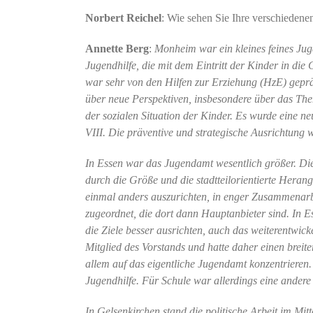
Norbert Reichel
: Wie sehen Sie Ihre verschieden
Annette Berg
:
Monheim war ein kleines feines Juge
Jugendhilfe, die mit dem Eintritt der Kinder in die
war sehr von den Hilfen zur Erziehung (HzE) gepr
über neue Perspektiven, insbesondere über das Th
der sozialen Situation der Kinder. Es wurde eine n
VIII. Die präventive und strategische Ausrichtung
In Essen war das Jugendamt wesentlich größer. Die
durch die Größe und die stadtteilorientierte Hera
einmal anders auszurichten, in enger Zusammenarbei
zugeordnet, die dort dann Hauptanbieter sind. In 
die Ziele besser ausrichten, auch das weiterentwic
Mitglied des Vorstands und hatte daher einen breite
allem auf das eigentliche Jugendamt konzentrieren
Jugendhilfe. Für Schule war allerdings eine andere
In Gelsenkirchen stand die politische Arbeit im Mit