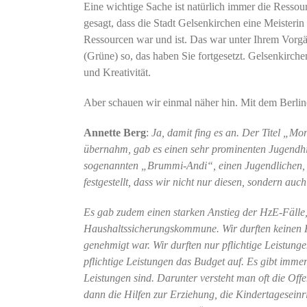
Eine wichtige Sache ist natürlich immer die Ressou
gesagt, dass die Stadt Gelsenkirchen eine Meisterin
Ressourcen war und ist. Das war unter Ihrem Vor
(Grüne) so, das haben Sie fortgesetzt. Gelsenkirche
und Kreativität.
Aber schauen wir einmal näher hin. Mit dem Berline
Annette Berg
:
Ja, damit fing es an. Der Titel „Mo
übernahm, gab es einen sehr prominenten Jugendhilf
sogenannten „Brummi-Andi“, einen Jugendlichen, d
festgestellt, dass wir nicht nur diesen, sondern auc
Es gab zudem einen starken Anstieg der HzE-Fälle
Haushaltssicherungskommune. Wir durften keinen H
genehmigt war. Wir durften nur pflichtige Leistunge
pflichtige Leistungen das Budget auf. Es gibt immer
Leistungen sind. Darunter versteht man oft die Off
dann die Hilfen zur Erziehung, die Kindertageseinr