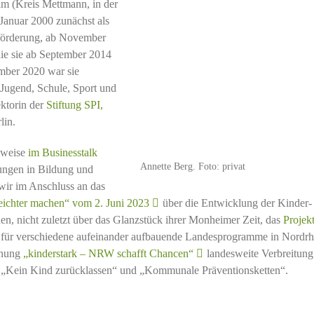
im (Kreis Mettmann, in der
anuar 2000 zunächst als
dförderung, ab November
die sie ab September 2014
ember 2020 war sie
 Jugend, Schule, Sport und
ektorin der
Stiftung SPI,
lin.
lsweise
im Businesstalk
Annette Berg. Foto: privat
rungen in Bildung und
wir im Anschluss an das
eichter machen“ vom 2. Juni 2023
über die Entwicklung der Kinder-
n, nicht zuletzt über das Glanzstück ihrer Monheimer Zeit, das
Projek
se für verschiedene aufeinander aufbauende Landesprogramme in Nordrh
hnung
„kinderstark – NRW schafft Chancen“
landesweite Verbreitung
 „Kein Kind zurücklassen“ und „Kommunale Präventionsketten“.