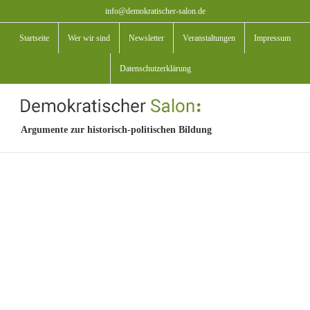
Zum
info@demokratischer-salon.de
Inhalt
Startseite
Wer wir sind
Newsletter
Veranstaltungen
Impressum
springen
Datenschutzerklärung
Argumente zur historisch-politischen Bildung
View
Larger
Image