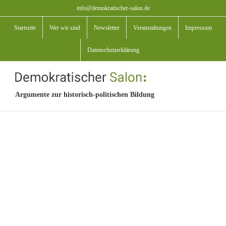
Zum
info@demokratischer-salon.de
Inhalt
Startseite
Wer wir sind
Newsletter
Veranstaltungen
Impressum
springen
Datenschutzerklärung
Argumente zur historisch-politischen Bildung