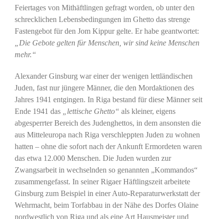
Feiertages von Mithäftlingen gefragt worden, ob unter den
schrecklichen Lebensbedingungen im Ghetto das strenge
Fastengebot für den Jom Kippur gelte. Er habe geantwortet:
„Die Gebote gelten für Menschen, wir sind keine Menschen
mehr.“
Alexander Ginsburg war einer der wenigen lettländischen
Juden, fast nur jüngere Männer, die den Mordaktionen des
Jahres 1941 entgingen. In Riga bestand für diese Männer seit
Ende 1941 das
„lettische Ghetto“
als kleiner, eigens
abgesperrter Bereich des Judenghettos, in dem ansonsten die
aus Mitteleuropa nach Riga verschleppten Juden zu wohnen
hatten – ohne die sofort nach der Ankunft Ermordeten waren
das etwa 12.000 Menschen. Die Juden wurden zur
Zwangsarbeit in wechselnden so genannten „Kommandos“
zusammengefasst. In seiner Rigaer Häftlingszeit arbeitete
Ginsburg zum Beispiel in einer Auto-Reparaturwerkstatt der
Wehrmacht, beim Torfabbau in der Nähe des Dorfes Olaine
nordwestlich von Riga und als eine Art Hausmeister und