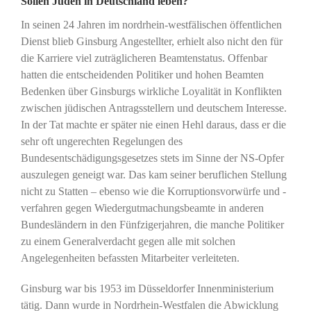
Sollen Juden in Deutschland leben?
In seinen 24 Jahren im nordrhein-westfälischen öffentlichen
Dienst blieb Ginsburg Angestellter, erhielt also nicht den für
die Karriere viel zuträglicheren Beamtenstatus. Offenbar
hatten die entscheidenden Politiker und hohen Beamten
Bedenken über Ginsburgs wirkliche Loyalität in Konflikten
zwischen jüdischen Antragsstellern und deutschem Interesse.
In der Tat machte er später nie einen Hehl daraus, dass er die
sehr oft ungerechten Regelungen des
Bundesentschädigungsgesetzes stets im Sinne der NS-Opfer
auszulegen geneigt war. Das kam seiner beruflichen Stellung
nicht zu Statten – ebenso wie die Korruptionsvorwürfe und -
verfahren gegen Wiedergutmachungsbeamte in anderen
Bundesländern in den Fünfzigerjahren, die manche Politiker
zu einem Generalverdacht gegen alle mit solchen
Angelegenheiten befassten Mitarbeiter verleiteten.
Ginsburg war bis 1953 im Düsseldorfer Innenministerium
tätig. Dann wurde in Nordrhein-Westfalen die Abwicklung