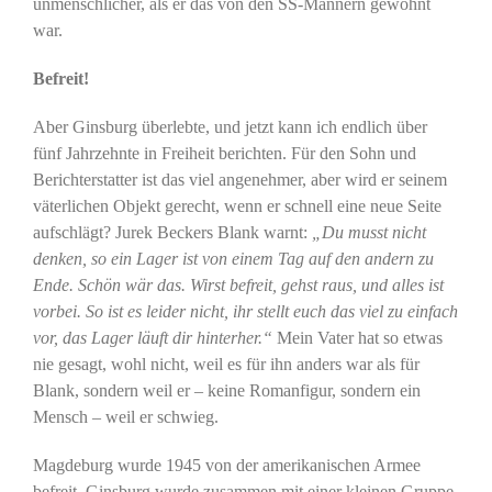
unmenschlicher, als er das von den SS-Männern gewohnt
war.
Befreit!
Aber Ginsburg überlebte, und jetzt kann ich endlich über
fünf Jahrzehnte in Freiheit berichten. Für den Sohn und
Berichterstatter ist das viel angenehmer, aber wird er seinem
väterlichen Objekt gerecht, wenn er schnell eine neue Seite
aufschlägt? Jurek Beckers Blank warnt:
„Du musst nicht
denken, so ein Lager ist von einem Tag auf den andern zu
Ende. Schön wär das. Wirst befreit, gehst raus, und alles ist
vorbei. So ist es leider nicht, ihr stellt euch das viel zu einfach
vor, das Lager läuft dir hinterher.“
Mein Vater hat so etwas
nie gesagt, wohl nicht, weil es für ihn anders war als für
Blank, sondern weil er – keine Romanfigur, sondern ein
Mensch – weil er schwieg.
Magdeburg wurde 1945 von der amerikanischen Armee
befreit. Ginsburg wurde zusammen mit einer kleinen Gruppe