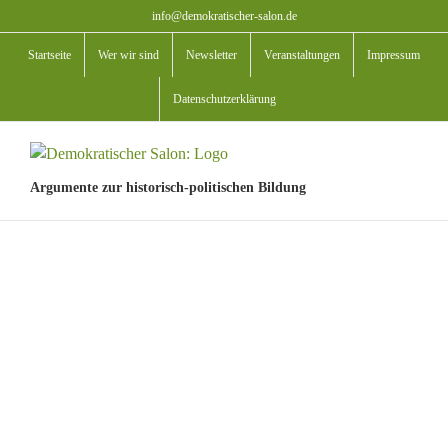
Zum
info@demokratischer-salon.de
Inhalt
Startseite
Wer wir sind
Newsletter
Veranstaltungen
Impressum
springen
Datenschutzerklärung
Argumente zur historisch-politischen Bildung
View
Larger
Image