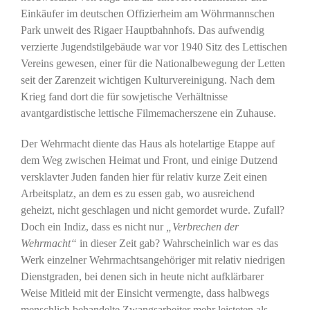
Einkäufer im deutschen Offizierheim am Wöhrmannschen
Park unweit des Rigaer Hauptbahnhofs. Das aufwendig
verzierte Jugendstilgebäude war vor 1940 Sitz des Lettischen
Vereins gewesen, einer für die Nationalbewegung der Letten
seit der Zarenzeit wichtigen Kulturvereinigung. Nach dem
Krieg fand dort die für sowjetische Verhältnisse
avantgardistische lettische Filmemacherszene ein Zuhause.
Der Wehrmacht diente das Haus als hotelartige Etappe auf
dem Weg zwischen Heimat und Front, und einige Dutzend
versklavter Juden fanden hier für relativ kurze Zeit einen
Arbeitsplatz, an dem es zu essen gab, wo ausreichend
geheizt, nicht geschlagen und nicht gemordet wurde. Zufall?
Doch ein Indiz, dass es nicht nur
„Verbrechen der
Wehrmacht“
in dieser Zeit gab? Wahrscheinlich war es das
Werk einzelner Wehrmachtsangehöriger mit relativ niedrigen
Dienstgraden, bei denen sich in heute nicht aufklärbarer
Weise Mitleid mit der Einsicht vermengte, dass halbwegs
menschlich behandelte Zwangsarbeiter mehr leisteten als