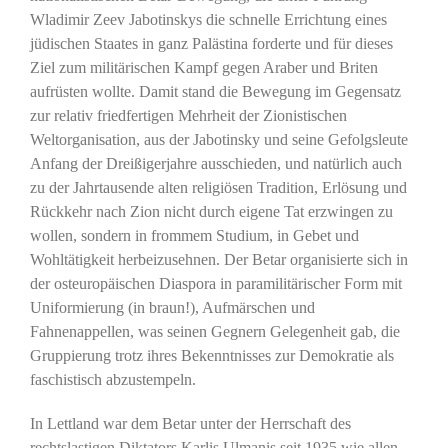
Wladimir Zeev Jabotinskys die schnelle Errichtung eines
jüdischen Staates in ganz Palästina forderte und für dieses
Ziel zum militärischen Kampf gegen Araber und Briten
aufrüsten wollte. Damit stand die Bewegung im Gegensatz
zur relativ friedfertigen Mehrheit der Zionistischen
Weltorganisation, aus der Jabotinsky und seine Gefolgsleute
Anfang der Dreißigerjahre ausschieden, und natürlich auch
zu der Jahrtausende alten religiösen Tradition, Erlösung und
Rückkehr nach Zion nicht durch eigene Tat erzwingen zu
wollen, sondern in frommem Studium, in Gebet und
Wohltätigkeit herbeizusehnen. Der Betar organisierte sich in
der osteuropäischen Diaspora in paramilitärischer Form mit
Uniformierung (in braun!), Aufmärschen und
Fahnenappellen, was seinen Gegnern Gelegenheit gab, die
Gruppierung trotz ihres Bekenntnisses zur Demokratie als
faschistisch abzustempeln.
In Lettland war dem Betar unter der Herrschaft des
rechtslastigen Diktators Karlis Ulmanis seit 1935 wie allen