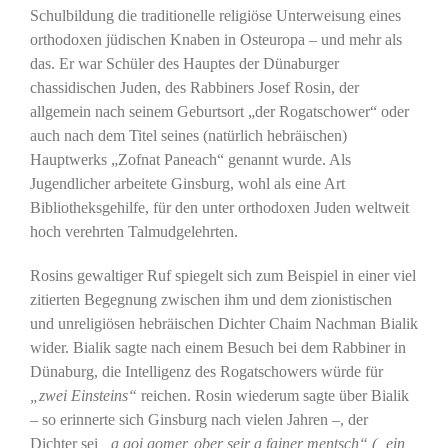
Schulbildung die traditionelle religiöse Unterweisung eines
orthodoxen jüdischen Knaben in Osteuropa – und mehr als
das. Er war Schüler des Hauptes der Dünaburger
chassidischen Juden, des Rabbiners Josef Rosin, der
allgemein nach seinem Geburtsort „der Rogatschower“ oder
auch nach dem Titel seines (natürlich hebräischen)
Hauptwerks „Zofnat Paneach“ genannt wurde. Als
Jugendlicher arbeitete Ginsburg, wohl als eine Art
Bibliotheksgehilfe, für den unter orthodoxen Juden weltweit
hoch verehrten Talmudgelehrten.
Rosins gewaltiger Ruf spiegelt sich zum Beispiel in einer viel
zitierten Begegnung zwischen ihm und dem zionistischen
und unreligiösen hebräischen Dichter Chaim Nachman Bialik
wider. Bialik sagte nach einem Besuch bei dem Rabbiner in
Dünaburg, die Intelligenz des Rogatschowers würde für
„zwei Einsteins“
reichen. Rosin wiederum sagte über Bialik
– so erinnerte sich Ginsburg nach vielen Jahren –, der
Dichter sei
„a goi gomer, ober sejr a fajner mentsch“
(„ein