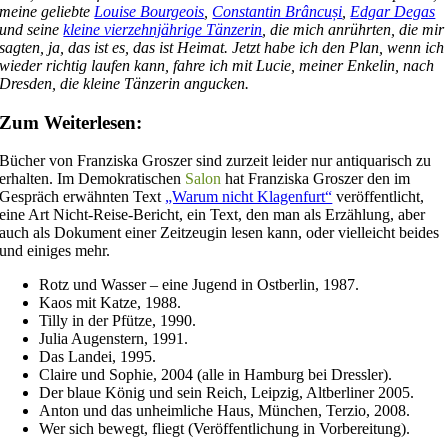
meine geliebte
Louise Bourgeois
,
Constantin Brâncuși
,
Edgar Degas
und seine
kleine vierzehnjährige Tänzerin
, die mich anrührten, die mir
sagten, ja, das ist es, das ist Heimat. Jetzt habe ich den Plan, wenn ich
wieder richtig laufen kann, fahre ich mit Lucie, meiner Enkelin, nach
Dresden, die kleine Tänzerin angucken.
Zum Weiterlesen:
Bücher von Franziska Groszer sind zurzeit leider nur antiquarisch zu
erhalten. Im Demokratischen
Salon
hat Franziska Groszer den im
Gespräch erwähnten Text
„Warum nicht Klagenfurt“
veröffentlicht,
eine Art Nicht-Reise-Bericht, ein Text, den man als Erzählung, aber
auch als Dokument einer Zeitzeugin lesen kann, oder vielleicht beides
und einiges mehr.
Rotz und Wasser – eine Jugend in Ostberlin, 1987.
Kaos mit Katze, 1988.
Tilly in der Pfütze, 1990.
Julia Augenstern, 1991.
Das Landei, 1995.
Claire und Sophie, 2004 (alle in Hamburg bei Dressler).
Der blaue König und sein Reich, Leipzig, Altberliner 2005.
Anton und das unheimliche Haus, München, Terzio, 2008.
Wer sich bewegt, fliegt (Veröffentlichung in Vorbereitung).