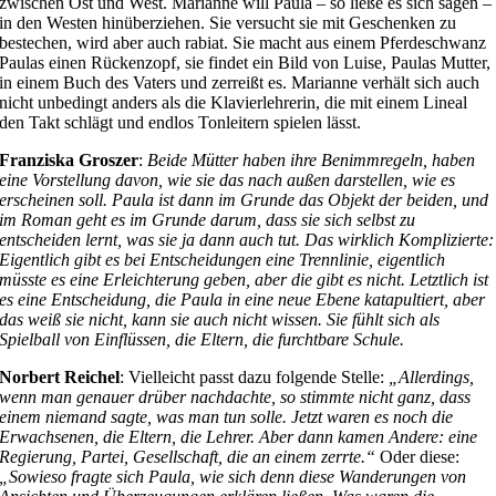
zwischen Ost und West. Marianne will Paula – so ließe es sich sagen –
in den Westen hinüberziehen. Sie versucht sie mit Geschenken zu
bestechen, wird aber auch rabiat. Sie macht aus einem Pferdeschwanz
Paulas einen Rückenzopf, sie findet ein Bild von Luise, Paulas Mutter,
in einem Buch des Vaters und zerreißt es. Marianne verhält sich auch
nicht unbedingt anders als die Klavierlehrerin, die mit einem Lineal
den Takt schlägt und endlos Tonleitern spielen lässt.
Franziska Groszer
:
Beide Mütter haben ihre Benimmregeln, haben
eine Vorstellung davon, wie sie das nach außen darstellen, wie es
erscheinen soll. Paula ist dann im Grunde das Objekt der beiden, und
im Roman geht es im Grunde darum, dass sie sich selbst zu
entscheiden lernt, was sie ja dann auch tut. Das wirklich Komplizierte:
Eigentlich gibt es bei Entscheidungen eine Trennlinie, eigentlich
müsste es eine Erleichterung geben, aber die gibt es nicht. Letztlich ist
es eine Entscheidung, die Paula in eine neue Ebene katapultiert, aber
das weiß sie nicht, kann sie auch nicht wissen. Sie fühlt sich als
Spielball von Einflüssen, die Eltern, die furchtbare Schule.
Norbert Reichel
: Vielleicht passt dazu folgende Stelle:
„Allerdings,
wenn man genauer drüber nachdachte, so stimmte nicht ganz, dass
einem niemand sagte, was man tun solle. Jetzt waren es noch die
Erwachsenen, die Eltern, die Lehrer. Aber dann kamen Andere: eine
Regierung, Partei, Gesellschaft, die an einem zerrte.“
Oder diese:
„Sowieso fragte sich Paula, wie sich denn diese Wanderungen von