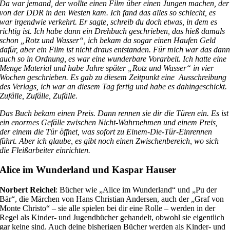
Da war jemand, der wollte einen Film über einen Jungen machen, der
von der DDR in den Westen kam. Ich fand das alles so schlecht, es
war irgendwie verkehrt. Er sagte, schreib du doch etwas, in dem es
richtig ist. Ich habe dann ein Drehbuch geschrieben, das hieß damals
schon „Rotz und Wasser“, ich bekam da sogar einen Haufen Geld
dafür, aber ein Film ist nicht draus entstanden. Für mich war das dan
auch so in Ordnung, es war eine wunderbare Vorarbeit. Ich hatte eine
Menge Material und habe Jahre später „Rotz und Wasser“ in vier
Wochen geschrieben. Es gab zu diesem Zeitpunkt eine Ausschreibung
des Verlags, ich war an diesem Tag fertig und habe es dahingeschickt.
Zufälle, Zufälle, Zufälle.
Das Buch bekam einen Preis. Dann rennen sie dir die Türen ein. Es ist
ein enormes Gefälle zwischen Nicht-Wahrnehmen und einem Preis,
der einem die Tür öffnet, was sofort zu Einem-Die-Tür-Einrennen
führt. Aber ich glaube, es gibt noch einen Zwischenbereich, wo sich
die Fleißarbeiter einrichten.
Alice im Wunderland und Kaspar Hauser
Norbert Reichel
: Bücher wie „Alice im Wunderland“ und „Pu der
Bär“, die Märchen von Hans Christian Andersen, auch der „Graf von
Monte Christo“ – sie alle spielen bei dir eine Rolle – werden in der
Regel als Kinder- und Jugendbücher gehandelt, obwohl sie eigentlich
gar keine sind. Auch deine bisherigen Bücher werden als Kinder- und