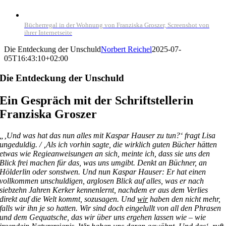
Bücherregal in der Wohnung von Franziska Groszer, Screenshot von
ihrer Internetseite
Die Entdeckung der Unschuld
Norbert Reichel
2025-07-
05T16:43:10+02:00
Die Entdeckung der Unschuld
Ein Gespräch mit der Schriftstellerin
Franziska Groszer
„‚Und was hat das nun alles mit Kaspar Hauser zu tun?‘ fragt Lisa
ungeduldig. / ‚Als ich vorhin sagte, die wirklich guten Bücher hätten
etwas wie Regieanweisungen an sich, meinte ich, dass sie uns den
Blick frei machen für das, was uns umgibt. Denkt an Büchner, an
Hölderlin oder sonstwen. Und nun Kaspar Hauser: Er hat einen
vollkommen unschuldigen, arglosen Blick auf alles, was er nach
siebzehn Jahren Kerker kennenlernt, nachdem er aus dem Verlies
direkt auf die Welt kommt, sozusagen. Und
wir
haben den nicht mehr,
falls wir ihn je so hatten. Wir sind doch eingelullt von all den Phrasen
und dem Gequatsche, das wir über uns ergehen lassen wie – wie