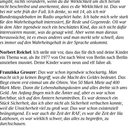
umgibt, nichts verändern, wenn du die Wirklichkeit um dich herum
nicht beschreibst und anerkennst, dass es die Wirklichkeit ist. Das war
bei mir sehr früh der Fall. Ich denke, so mit 14, als ich mir
Bundestagsdebatten im Radio angehört habe. Ich habe mich sehr star
für den Wahrheitsgehalt interessiert, für Rede und Gegenrede. Oli war
in dem Alter irgendwie noch ein beschütztes Kind, das sich nicht dafür
interessieren musste, was da gesagt wird. Aber wenn man daraus
herauswächst, ist es etwas anderes und man merkt sehr schnell, dass
es immer auf den Wahrheitsgehalt in der Sprache ankommt.
Norbert Reichel
: Ich stelle mir vor, dass das für dich und deine Kinde
ein Thema war, als ihr 1977 von Ost nach West von Berlin nach Berlin
umziehen musstet. Deine Kinder waren neun und elf Jahre alt.
Franziska Groszer
:
Das war schon irgendwie schockartig. Man
macht sich ja keinen Begriff, was die Macht des Geldes bedeutet. Das
fliegt einem erst einmal um die Ohren. Von 50 Mark Miete auf 400
Mark Miete. Dann die Lebenshaltungskosten und alles drehte sich ums
Geld. Am Anfang fingen mich die Ämter auf, aber es war schon
furchtbar, sich auf den Ämtern herumtreiben. Es war dennoch ein
Stück Sicherheit, das ich aber nicht als Sicherheit verbuchen konnte,
weil die Unsicherheit viel zu groß war. Das war schon existenziell
beängstigend. Es war auch die Zeit der RAF, es war die Zeit der lila
Latzhosen, es war wirklich schwer, das alles zu begreifen, zu
durchschauen.