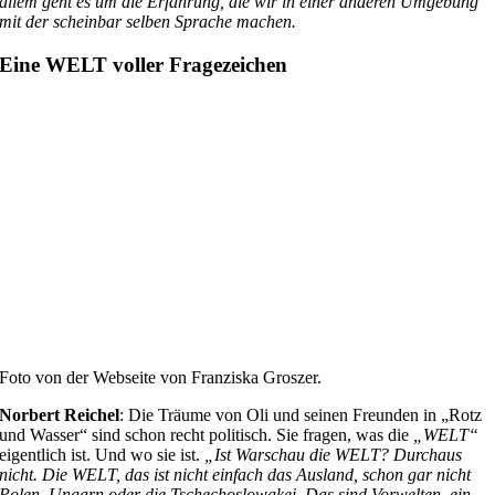
allem geht es um die Erfahrung, die wir in einer anderen Umgebung
mit der scheinbar selben Sprache machen.
Eine WELT voller Fragezeichen
Foto von der Webseite von Franziska Groszer.
Norbert Reichel
: Die Träume von Oli und seinen Freunden in „Rotz
und Wasser“ sind schon recht politisch. Sie fragen, was die
„WELT“
eigentlich ist. Und wo sie ist.
„Ist Warschau die WELT? Durchaus
nicht. Die WELT, das ist nicht einfach das Ausland, schon gar nicht
Polen, Ungarn oder die Tschechoslowakei. Das sind Vorwelten, ein