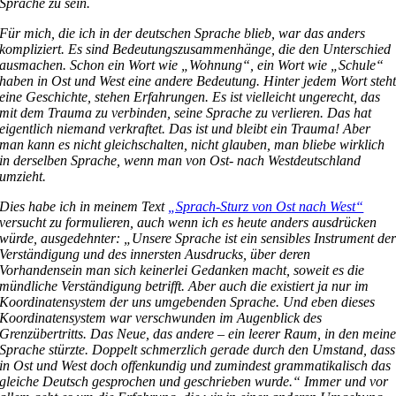
Sprache zu sein.
Für mich, die ich in der deutschen Sprache blieb, war das anders
kompliziert. Es sind Bedeutungszusammenhänge, die den Unterschied
ausmachen. Schon ein Wort wie „Wohnung“, ein Wort wie „Schule“
haben in Ost und West eine andere Bedeutung. Hinter jedem Wort steh
eine Geschichte, stehen Erfahrungen. Es ist vielleicht ungerecht, das
mit dem Trauma zu verbinden, seine Sprache zu verlieren. Das hat
eigentlich niemand verkraftet. Das ist und bleibt ein Trauma! Aber
man kann es nicht gleichschalten, nicht glauben, man bliebe wirklich
in derselben Sprache, wenn man von Ost- nach Westdeutschland
umzieht.
Dies habe ich in meinem Text
„Sprach-Sturz von Ost nach West“
versucht zu formulieren, auch wenn ich es heute anders ausdrücken
würde, ausgedehnter: „Unsere Sprache ist ein sensibles Instrument de
Verständigung und des innersten Ausdrucks, über deren
Vorhandensein man sich keinerlei Gedanken macht, soweit es die
mündliche Verständigung betrifft. Aber auch die existiert ja nur im
Koordinatensystem der uns umgebenden Sprache. Und eben dieses
Koordinatensystem war verschwunden im Augenblick des
Grenzübertritts. Das Neue, das andere – ein leerer Raum, in den mein
Sprache stürzte. Doppelt schmerzlich gerade durch den Umstand, dass
in Ost und West doch offenkundig und zumindest grammatikalisch das
gleiche Deutsch gesprochen und geschrieben wurde.“ Immer und vor