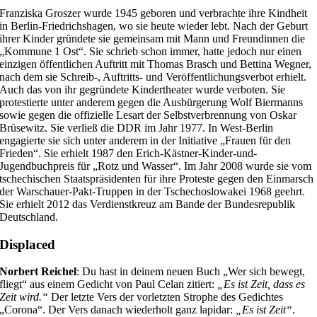
Franziska Groszer wurde 1945 geboren und verbrachte ihre Kindheit
in Berlin-Friedrichshagen, wo sie heute wieder lebt. Nach der Geburt
ihrer Kinder gründete sie gemeinsam mit Mann und Freundinnen die
„Kommune 1 Ost“. Sie schrieb schon immer, hatte jedoch nur einen
einzigen öffentlichen Auftritt mit Thomas Brasch und Bettina Wegner,
nach dem sie Schreib-, Auftritts- und Veröffentlichungsverbot erhielt.
Auch das von ihr gegründete Kindertheater wurde verboten. Sie
protestierte unter anderem gegen die Ausbürgerung Wolf Biermanns
sowie gegen die offizielle Lesart der Selbstverbrennung von Oskar
Brüsewitz. Sie verließ die DDR im Jahr 1977. In West-Berlin
engagierte sie sich unter anderem in der Initiative „Frauen für den
Frieden“. Sie erhielt 1987 den Erich-Kästner-Kinder-und-
Jugendbuchpreis für „Rotz und Wasser“. Im Jahr 2008 wurde sie vom
tschechischen Staatspräsidenten für ihre Proteste gegen den Einmarsch
der Warschauer-Pakt-Truppen in der Tschechoslowakei 1968 geehrt.
Sie erhielt 2012 das Verdienstkreuz am Bande der Bundesrepublik
Deutschland.
Displaced
Norbert Reichel
: Du hast in deinem neuen Buch „Wer sich bewegt,
fliegt“ aus einem Gedicht von Paul Celan zitiert:
„Es ist Zeit, dass es
Zeit wird.“
Der letzte Vers der vorletzten Strophe des Gedichtes
„Corona“. Der Vers danach wiederholt ganz lapidar:
„Es ist Zeit“
.