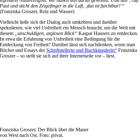
irgendein Naturereignis. Wir haben uns daran gewöhnt. Und das‘, ruft
Paul und sticht den Zeigefinger in die Luft, ‚das ist furchtbar!‘“
(Franziska Groszer, Rotz und Wasser)
Vielleicht ließe sich der Dialog auch umkehren und darüber
spekulieren, wie viel Unfreiheit ein Mensch braucht, um die Welt mit
diesem
„unschuldigen, arglosen Blick“
Kaspar Hausers zu entdecken.
Ist etwa die Erfahrung von Unfreiheit eine Bedingung für die
Entdeckung von Freiheit? Darüber lässt sich nachdenken, wenn man
Bücher und Essays der
Schriftstellerin und Buchkünstlerin“
Franziska
Groszer – so stellt sie sich auf ihrer Internetseite vor – liest.
Franziska Groszer, Der Blick über die Mauer
von West nach Ost. Foto: privat.