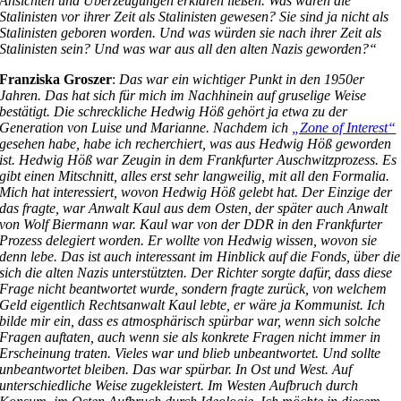
Ansichten und Überzeugungen erklären ließen. Was waren die
Stalinisten vor ihrer Zeit als Stalinisten gewesen? Sie sind ja nicht als
Stalinisten geboren worden. Und was würden sie nach ihrer Zeit als
Stalinisten sein? Und was war aus all den alten Nazis geworden?“
Franziska Groszer
:
Das war ein wichtiger Punkt in den 1950er
Jahren. Das hat sich für mich im Nachhinein auf gruselige Weise
bestätigt. Die schreckliche Hedwig Höß gehört ja etwa zu der
Generation von Luise und Marianne. Nachdem ich
„Zone of Interest“
gesehen habe, habe ich recherchiert, was aus Hedwig Höß geworden
ist. Hedwig Höß war Zeugin in dem Frankfurter Auschwitzprozess. Es
gibt einen Mitschnitt, alles erst sehr langweilig, mit all den Formalia.
Mich hat interessiert, wovon Hedwig Höß gelebt hat. Der Einzige der
das fragte, war Anwalt Kaul aus dem Osten, der später auch Anwalt
von Wolf Biermann war. Kaul war von der DDR in den Frankfurter
Prozess delegiert worden. Er wollte von Hedwig wissen, wovon sie
denn lebe. Das ist auch interessant im Hinblick auf die Fonds, über die
sich die alten Nazis unterstützten. Der Richter sorgte dafür, dass diese
Frage nicht beantwortet wurde, sondern fragte zurück, von welchem
Geld eigentlich Rechtsanwalt Kaul lebte, er wäre ja Kommunist. Ich
bilde mir ein, dass es atmosphärisch spürbar war, wenn sich solche
Fragen auftaten, auch wenn sie als konkrete Fragen nicht immer in
Erscheinung traten. Vieles war und blieb unbeantwortet. Und sollte
unbeantwortet bleiben. Das war spürbar. In Ost und West. Auf
unterschiedliche Weise zugekleistert. Im Westen Aufbruch durch