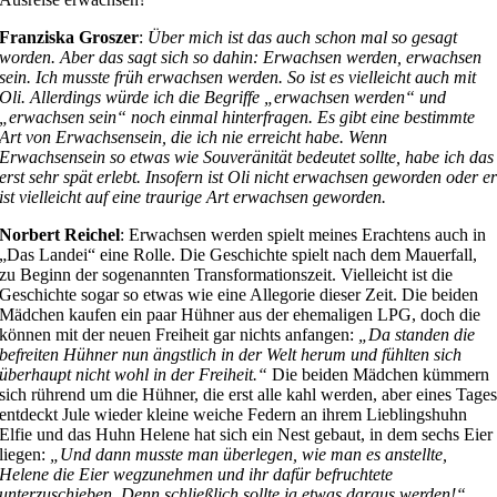
Franziska Groszer
:
Über mich ist das auch schon mal so gesagt
worden. Aber das sagt sich so dahin: Erwachsen werden, erwachsen
sein. Ich musste früh erwachsen werden. So ist es vielleicht auch mit
Oli. Allerdings würde ich die Begriffe „erwachsen werden“ und
„erwachsen sein“ noch einmal hinterfragen. Es gibt eine bestimmte
Art von Erwachsensein, die ich nie erreicht habe. Wenn
Erwachsensein so etwas wie Souveränität bedeutet sollte, habe ich das
erst sehr spät erlebt. Insofern ist Oli nicht erwachsen geworden oder e
ist vielleicht auf eine traurige Art erwachsen geworden.
Norbert Reichel
: Erwachsen werden spielt meines Erachtens auch in
„Das Landei“ eine Rolle. Die Geschichte spielt nach dem Mauerfall,
zu Beginn der sogenannten Transformationszeit. Vielleicht ist die
Geschichte sogar so etwas wie eine Allegorie dieser Zeit. Die beiden
Mädchen kaufen ein paar Hühner aus der ehemaligen LPG, doch die
können mit der neuen Freiheit gar nichts anfangen:
„Da standen die
befreiten Hühner nun ängstlich in der Welt herum und fühlten sich
überhaupt nicht wohl in der Freiheit.“
Die beiden Mädchen kümmern
sich rührend um die Hühner, die erst alle kahl werden, aber eines Tage
entdeckt Jule wieder kleine weiche Federn an ihrem Lieblingshuhn
Elfie und das Huhn Helene hat sich ein Nest gebaut, in dem sechs Eier
liegen:
„Und dann musste man überlegen, wie man es anstellte,
Helene die Eier wegzunehmen und ihr dafür befruchtete
unterzuschieben. Denn schließlich sollte ja etwas daraus werden!“