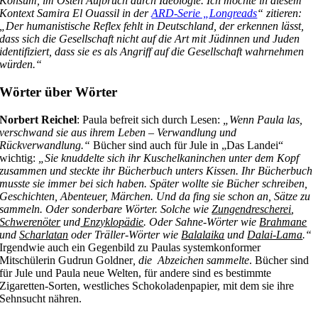
Konsum, im Osten Aufbruch durch Ideologie. Ich möchte in diesem
Kontext Samira El Ouassil in der
ARD-Serie „Longreads
“ zitieren:
„Der humanistische Reflex fehlt in Deutschland, der erkennen lässt,
dass sich die Gesellschaft nicht auf die Art mit Jüdinnen und Juden
identifiziert, dass sie es als Angriff auf die Gesellschaft wahrnehmen
würden.“
Wörter über Wörter
Norbert Reichel
: Paula befreit sich durch Lesen:
„Wenn Paula las,
verschwand sie aus ihrem Leben – Verwandlung und
Rückverwandlung.“
Bücher sind auch für Jule in „Das Landei“
wichtig:
„Sie knuddelte sich ihr Kuschelkaninchen unter dem Kopf
zusammen und steckte ihr Bücherbuch unters Kissen. Ihr Bücherbuch
musste sie immer bei sich haben. Später wollte sie Bücher schreiben,
Geschichten, Abenteuer, Märchen. Und da fing sie schon an, Sätze zu
sammeln. Oder sonderbare Wörter. Solche wie
Zungendrescherei
,
Schwerenöter
und
Enzyklopädie
. Oder Sahne-Wörter wie
Brahmane
und
Scharlatan
oder Träller-Wörter wie
Balalaika
und
Dalai-Lama
.“
Irgendwie auch ein Gegenbild zu Paulas systemkonformer
Mitschülerin Gudrun Goldner
, die Abzeichen sammelte
. Bücher sind
für Jule und Paula neue Welten, für andere sind es bestimmte
Zigaretten-Sorten, westliches Schokoladenpapier, mit dem sie ihre
Sehnsucht nähren.