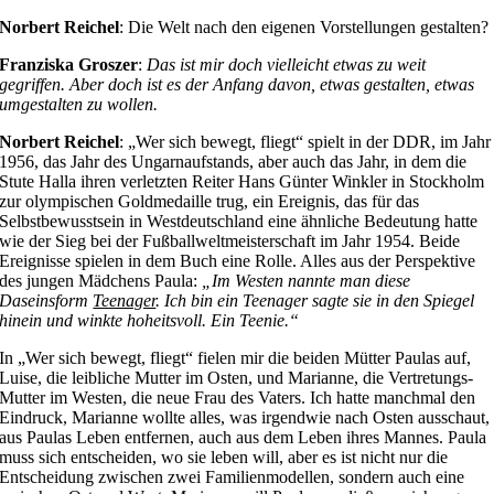
Norbert Reichel
: Die Welt nach den eigenen Vorstellungen gestalten?
Franziska Groszer
:
Das ist mir doch vielleicht etwas zu weit
gegriffen. Aber doch ist es der Anfang davon, etwas gestalten, etwas
umgestalten zu wollen.
Norbert Reichel
: „Wer sich bewegt, fliegt“ spielt in der DDR, im Jahr
1956, das Jahr des Ungarnaufstands, aber auch das Jahr, in dem die
Stute Halla ihren verletzten Reiter Hans Günter Winkler in Stockholm
zur olympischen Goldmedaille trug, ein Ereignis, das für das
Selbstbewusstsein in Westdeutschland eine ähnliche Bedeutung hatte
wie der Sieg bei der Fußballweltmeisterschaft im Jahr 1954. Beide
Ereignisse spielen in dem Buch eine Rolle. Alles aus der Perspektive
des jungen Mädchens Paula:
„Im Westen nannte man diese
Daseinsform
Teenager
. Ich bin ein Teenager sagte sie in den Spiegel
hinein und winkte hoheitsvoll. Ein Teenie.“
In „Wer sich bewegt, fliegt“ fielen mir die beiden Mütter Paulas auf,
Luise, die leibliche Mutter im Osten, und Marianne, die Vertretungs-
Mutter im Westen, die neue Frau des Vaters. Ich hatte manchmal den
Eindruck, Marianne wollte alles, was irgendwie nach Osten ausschaut,
aus Paulas Leben entfernen, auch aus dem Leben ihres Mannes. Paula
muss sich entscheiden, wo sie leben will, aber es ist nicht nur die
Entscheidung zwischen zwei Familienmodellen, sondern auch eine