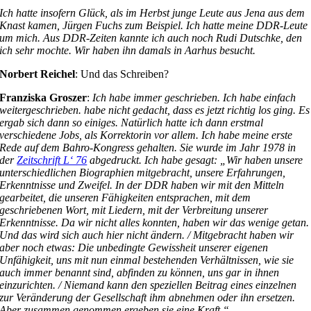
Ich hatte insofern Glück, als im Herbst junge Leute aus Jena aus dem
Knast kamen, Jürgen Fuchs zum Beispiel. Ich hatte meine DDR-Leute
um mich. Aus DDR-Zeiten kannte ich auch noch Rudi Dutschke, den
ich sehr mochte. Wir haben ihn damals in Aarhus besucht.
Norbert Reichel
: Und das Schreiben?
Franziska Groszer
:
Ich habe immer geschrieben. Ich habe einfach
weitergeschrieben. habe nicht gedacht, dass es jetzt richtig los ging. Es
ergab sich dann so einiges. Natürlich hatte ich dann erstmal
verschiedene Jobs, als Korrektorin vor allem. Ich habe meine erste
Rede auf dem Bahro-Kongress gehalten. Sie wurde im Jahr 1978 in
der
Zeitschrift L‘ 76
abgedruckt. Ich habe gesagt: „Wir haben unsere
unterschiedlichen Biographien mitgebracht, unsere Erfahrungen,
Erkenntnisse und Zweifel. In der DDR haben wir mit den Mitteln
gearbeitet, die unseren Fähigkeiten entsprachen, mit dem
geschriebenen Wort, mit Liedern, mit der Verbreitung unserer
Erkenntnisse. Da wir nicht alles konnten, haben wir das wenige getan.
Und das wird sich auch hier nicht ändern. / Mitgebracht haben wir
aber noch etwas: Die unbedingte Gewissheit unserer eigenen
Unfähigkeit, uns mit nun einmal bestehenden Verhältnissen, wie sie
auch immer benannt sind, abfinden zu können, uns gar in ihnen
einzurichten. / Niemand kann den speziellen Beitrag eines einzelnen
zur Veränderung der Gesellschaft ihm abnehmen oder ihn ersetzen.
Aber zusammen genommen ergeben sie eine Kraft.“