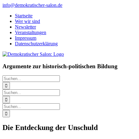
Zum
info@demokratischer-salon.de
Inhalt
Startseite
springen
Wer wir sind
Newsletter
Veranstaltungen
Impressum
Datenschutzerklärung
Argumente zur historisch-politischen Bildung
Suche
nach:
Suche
nach:
Suche
nach:
Die Entdeckung der Unschuld