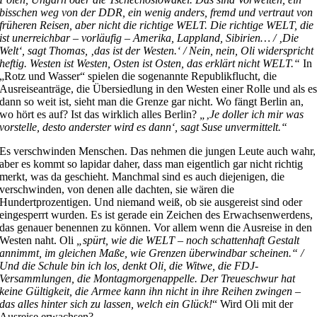
bisschen weg von der DDR, ein wenig anders, fremd und vertraut von
früheren Reisen, aber nicht die richtige WELT. Die richtige WELT, die
ist unerreichbar – vorläufig – Amerika, Lappland, Sibirien… / ‚Die
Welt‘, sagt Thomas, ‚das ist der Westen.‘ / Nein, nein, Oli widerspricht
heftig. Westen ist Westen, Osten ist Osten, das erklärt nicht WELT.“
In
„Rotz und Wasser“ spielen die sogenannte Republikflucht, die
Ausreiseanträge, die Übersiedlung in den Westen einer Rolle und als e
dann so weit ist, sieht man die Grenze gar nicht. Wo fängt Berlin an,
wo hört es auf? Ist das wirklich alles Berlin?
„‚Je doller ich mir was
vorstelle, desto anderster wird es dann‘, sagt Suse unvermittelt.“
Es verschwinden Menschen. Das nehmen die jungen Leute auch wahr,
aber es kommt so lapidar daher, dass man eigentlich gar nicht richtig
merkt, was da geschieht. Manchmal sind es auch diejenigen, die
verschwinden, von denen alle dachten, sie wären die
Hundertprozentigen. Und niemand weiß, ob sie ausgereist sind oder
eingesperrt wurden. Es ist gerade ein Zeichen des Erwachsenwerdens,
das genauer benennen zu können. Vor allem wenn die Ausreise in den
Westen naht. Oli
„spürt, wie die WELT – noch schattenhaft Gestalt
annimmt, im gleichen Maße, wie Grenzen überwindbar scheinen.“ /
Und die Schule bin ich los, denkt Oli, die Witwe, die FDJ-
Versammlungen, die Montagmorgenappelle. Der Treueschwur hat
keine Gültigkeit, die Armee kann ihn nicht in ihre Reihen zwingen –
das alles hinter sich zu lassen, welch ein Glück!
“ Wird Oli mit der
Ausreise erwachsen?