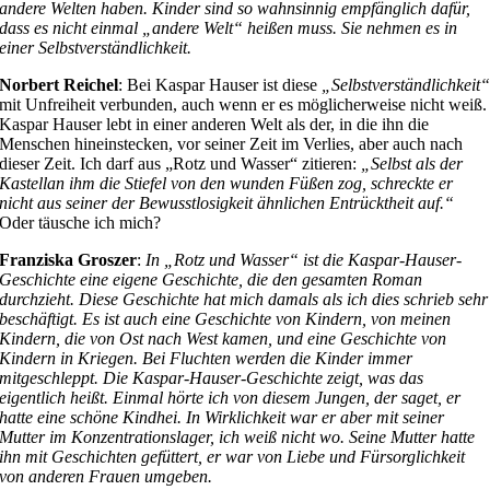
andere Welten haben. Kinder sind so wahnsinnig empfänglich dafür,
dass es nicht einmal „andere Welt“ heißen muss. Sie nehmen es in
einer Selbstverständlichkeit.
Norbert Reichel
: Bei Kaspar Hauser ist diese
„Selbstverständlichkeit
mit Unfreiheit verbunden, auch wenn er es möglicherweise nicht weiß.
Kaspar Hauser lebt in einer anderen Welt als der, in die ihn die
Menschen hineinstecken, vor seiner Zeit im Verlies, aber auch nach
dieser Zeit. Ich darf aus „Rotz und Wasser“ zitieren:
„Selbst als der
Kastellan ihm die Stiefel von den wunden Füßen zog, schreckte er
nicht aus seiner der Bewusstlosigkeit ähnlichen Entrücktheit auf.“
Oder täusche ich mich?
Franziska Groszer
:
In „Rotz und Wasser“ ist die Kaspar-Hauser-
Geschichte eine eigene Geschichte, die den gesamten Roman
durchzieht. Diese Geschichte hat mich damals als ich dies schrieb sehr
beschäftigt. Es ist auch eine Geschichte von Kindern, von meinen
Kindern, die von Ost nach West kamen, und eine Geschichte von
Kindern in Kriegen. Bei Fluchten werden die Kinder immer
mitgeschleppt. Die Kaspar-Hauser-Geschichte zeigt, was das
eigentlich heißt. Einmal hörte ich von diesem Jungen, der saget, er
hatte eine schöne Kindhei. In Wirklichkeit war er aber mit seiner
Mutter im Konzentrationslager, ich weiß nicht wo. Seine Mutter hatte
ihn mit Geschichten gefüttert, er war von Liebe und Fürsorglichkeit
von anderen Frauen umgeben.