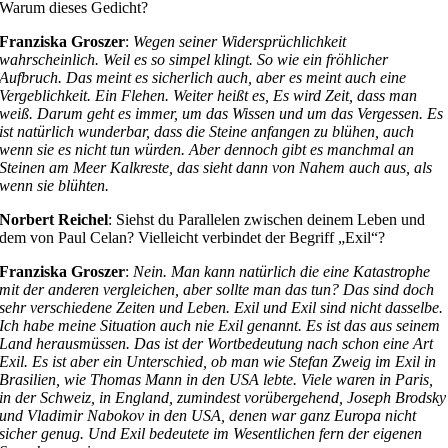
Warum dieses Gedicht?
Franziska Groszer
:
Wegen seiner Widersprüchlichkeit
wahrscheinlich. Weil es so simpel klingt. So wie ein fröhlicher
Aufbruch. Das meint es sicherlich auch, aber es meint auch eine
Vergeblichkeit. Ein Flehen. Weiter heißt es, Es wird Zeit, dass man
weiß. Darum geht es immer, um das Wissen und um das Vergessen. Es
ist natürlich wunderbar, dass die Steine anfangen zu blühen, auch
wenn sie es nicht tun würden. Aber dennoch gibt es manchmal an
Steinen am Meer Kalkreste, das sieht dann von Nahem auch aus, als
wenn sie blühten.
Norbert Reichel
: Siehst du Parallelen zwischen deinem Leben und
dem von Paul Celan? Vielleicht verbindet der Begriff „Exil“?
Franziska Groszer
:
Nein. Man kann natürlich die eine Katastrophe
mit der anderen vergleichen, aber sollte man das tun? Das sind doch
sehr verschiedene Zeiten und Leben. Exil und Exil sind nicht dasselbe.
Ich habe meine Situation auch nie Exil genannt. Es ist das aus seinem
Land herausmüssen. Das ist der Wortbedeutung nach schon eine Art
Exil. Es ist aber ein Unterschied, ob man wie Stefan Zweig im Exil in
Brasilien, wie Thomas Mann in den USA lebte. Viele waren in Paris,
in der Schweiz, in England, zumindest vorübergehend, Joseph Brodsky
und Vladimir Nabokov in den USA, denen war ganz Europa nicht
sicher genug. Und Exil bedeutete im Wesentlichen fern der eigenen