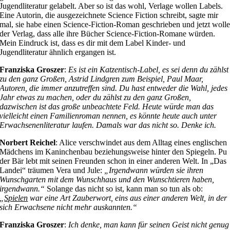
Jugendliteratur gelabelt. Aber so ist das wohl, Verlage wollen Labels.
Eine Autorin, die ausgezeichnete Science Fiction schreibt, sagte mir
mal, sie habe einen Science-Fiction-Roman geschrieben und jetzt woll
der Verlag, dass alle ihre Bücher Science-Fiction-Romane würden.
Mein Eindruck ist, dass es dir mit dem Label Kinder- und
Jugendliteratur ähnlich ergangen ist.
Franziska Groszer
:
Es ist ein Katzentisch-Label, es sei denn du zählst
zu den ganz Großen, Astrid Lindgren zum Beispiel, Paul Maar,
Autoren, die immer anzutreffen sind. Du hast entweder die Wahl, jedes
Jahr etwas zu machen, oder du zählst zu den ganz Großen,
dazwischen ist das große unbeachtete Feld. Heute würde man das
vielleicht einen Familienroman nennen, es könnte heute auch unter
Erwachsenenliteratur laufen. Damals war das nicht so. Denke ich.
Norbert Reichel
: Alice verschwindet aus dem Alltag eines englischen
Mädchens im Kaninchenbau beziehungsweise hinter den Spiegeln. Pu
der Bär lebt mit seinen Freunden schon in einer anderen Welt. In „Das
Landei“ träumen Vera und Jule:
„Irgendwann würden sie ihren
Wunschgarten mit dem Wunschhaus und den Wunschtieren haben,
irgendwann.“
Solange das nicht so ist, kann man so tun als ob:
„
Spielen
war eine Art Zauberwort, eins aus einer anderen Welt, in der
sich Erwachsene nicht mehr auskannten.“
Franziska Groszer
:
Ich denke, man kann für seinen Geist nicht genug