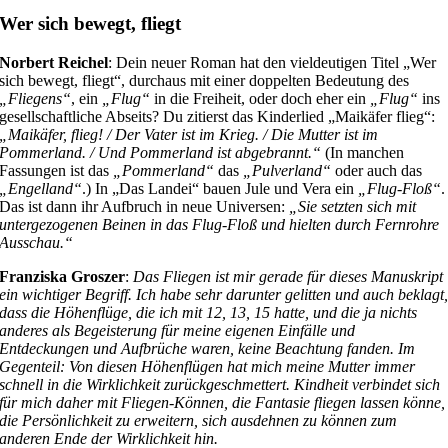
Wer sich bewegt, fliegt
Norbert Reichel
: Dein neuer Roman hat den vieldeutigen Titel „Wer
sich bewegt, fliegt“, durchaus mit einer doppelten Bedeutung des
„Fliegens“
, ein
„Flug“
in die Freiheit, oder doch eher ein
„Flug“
ins
gesellschaftliche Abseits? Du zitierst das Kinderlied „Maikäfer flieg“:
„Maikäfer, flieg! / Der Vater ist im Krieg. / Die Mutter ist im
Pommerland. / Und Pommerland ist abgebrannt.“
(In manchen
Fassungen ist das
„Pommerland“
das
„Pulverland“
oder auch das
„Engelland“
.) In „Das Landei“ bauen Jule und Vera ein
„Flug-Floß“
.
Das ist dann ihr Aufbruch in neue Universen:
„Sie setzten sich mit
untergezogenen Beinen in das Flug-Floß und hielten durch Fernrohre
Ausschau.“
Franziska Groszer
:
Das Fliegen ist mir gerade für dieses Manuskript
ein wichtiger Begriff. Ich habe sehr darunter gelitten und auch beklagt
dass die Höhenflüge, die ich mit 12, 13, 15 hatte, und die ja nichts
anderes als Begeisterung für meine eigenen Einfälle und
Entdeckungen und Aufbrüche waren, keine Beachtung fanden. Im
Gegenteil: Von diesen Höhenflügen hat mich meine Mutter immer
schnell in die Wirklichkeit zurückgeschmettert. Kindheit verbindet sich
für mich daher mit Fliegen-Können, die Fantasie fliegen lassen könne,
die Persönlichkeit zu erweitern, sich ausdehnen zu können zum
anderen Ende der Wirklichkeit hin.