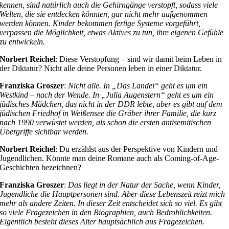
kennen, sind natürlich auch die Gehirngänge verstopft, sodass viele
Welten, die sie entdecken könnten, gar nicht mehr aufgenommen
werden können. Kinder bekommen fertige Systeme vorgeführt,
verpassen die Möglichkeit, etwas Aktives zu tun, ihre eigenen Gefühle
zu entwickeln.
Norbert Reichel
: Diese Verstopfung – sind wir damit beim Leben in
der Diktatur? Nicht alle deine Personen leben in einer Diktatur.
Franziska Groszer
:
Nicht alle. In „Das Landei“ geht es um ein
Westkind – nach der Wende. In „Julia Augenstern“ geht es um ein
jüdisches Mädchen, das nicht in der DDR lebte, aber es gibt auf dem
jüdischen Friedhof in Weißensee die Gräber ihrer Familie, die kurz
nach 1990 verwüstet werden, als schon die ersten antisemitischen
Übergriffe sichtbar werden.
Norbert Reichel
: Du erzählst aus der Perspektive von Kindern und
Jugendlichen. Könnte man deine Romane auch als Coming-of-Age-
Geschichten bezeichnen?
Franziska Groszer
:
Das liegt in der Natur der Sache, wenn Kinder,
Jugendliche die Hauptpersonen sind. Aber diese Lebenszeit reizt mich
mehr als andere Zeiten. In dieser Zeit entscheidet sich so viel. Es gibt
so viele Fragezeichen in den Biographien, auch Bedrohlichkeiten.
Eigentlich besteht dieses Alter hauptsächlich aus Fragezeichen.