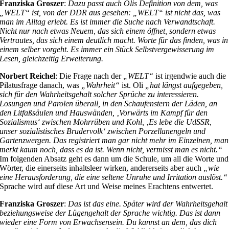
Franziska Groszer
:
Dazu passt auch Olis Definition von dem, was
„WELT“ ist, von der DDR aus gesehen: „WELT“ ist nicht das, was
man im Alltag erlebt. Es ist immer die Suche nach Verwandtschaft.
Nicht nur nach etwas Neuem, das sich einem öffnet, sondern etwas
Vertrautes, das sich einem deutlich macht. Worte für das finden, was in
einem selber vorgeht. Es immer ein Stück Selbstvergewisserung im
Lesen, gleichzeitig Erweiterung.
Norbert Reichel
: Die Frage nach der
„WELT“
ist irgendwie auch die
Pilatusfrage danach, was
„Wahrheit“
ist. Oli
„hat längst aufgegeben,
sich für den Wahrheitsgehalt solcher Sprüche zu interessieren.
Losungen und Parolen überall, in den Schaufenstern der Läden, an
den Litfaßsäulen und Hauswänden, ‚Vorwärts im Kampf für den
Sozialismus‘ zwischen Mohrrüben und Kohl, ‚Es lebe die UdSSR,
unser sozialistisches Brudervolk‘ zwischen Porzellanengeln und
Gartenzwergen. Das registriert man gar nicht mehr im Einzelnen, man
merkt kaum noch, dass es da ist. Wenn nicht, vermisst man es nicht.“
Im folgenden Absatz geht es dann um die Schule, um all die Worte und
Wörter, die einerseits inhaltsleer wirken, andererseits aber auch
„wie
eine Herausforderung, die eine seltene Unruhe und Irritation auslöst.“
Sprache wird auf diese Art und Weise meines Erachtens entwertet.
Franziska Groszer
:
Das ist das eine. Später wird der Wahrheitsgehalt
beziehungsweise der Lügengehalt der Sprache wichtig. Das ist dann
wieder eine Form von Erwachsensein. Du kannst an dem, das dich