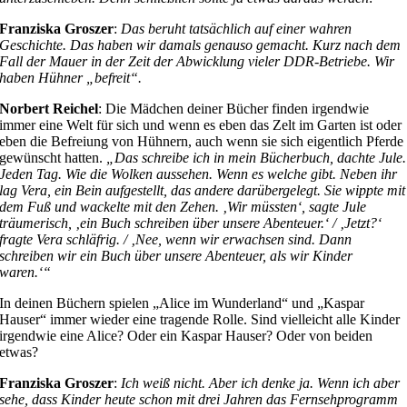
Franziska Groszer
:
Das beruht tatsächlich auf einer wahren
Geschichte. Das haben wir damals genauso gemacht. Kurz nach dem
Fall der Mauer in der Zeit der Abwicklung vieler DDR-Betriebe. Wir
haben Hühner „befreit“.
Norbert Reichel
: Die Mädchen deiner Bücher finden irgendwie
immer eine Welt für sich und wenn es eben das Zelt im Garten ist oder
eben die Befreiung von Hühnern, auch wenn sie sich eigentlich Pferde
gewünscht hatten.
„Das schreibe ich in mein Bücherbuch, dachte Jule.
Jeden Tag. Wie die Wolken aussehen. Wenn es welche gibt. Neben ihr
lag Vera, ein Bein aufgestellt, das andere darübergelegt. Sie wippte mit
dem Fuß und wackelte mit den Zehen. ‚Wir müssten‘, sagte Jule
träumerisch, ‚ein Buch schreiben über unsere Abenteuer.‘ / ‚Jetzt?‘
fragte Vera schläfrig. / ‚Nee, wenn wir erwachsen sind. Dann
schreiben wir ein Buch über unsere Abenteuer, als wir Kinder
waren.‘“
In deinen Büchern spielen „Alice im Wunderland“ und „Kaspar
Hauser“ immer wieder eine tragende Rolle. Sind vielleicht alle Kinder
irgendwie eine Alice? Oder ein Kaspar Hauser? Oder von beiden
etwas?
Franziska Groszer
:
Ich weiß nicht. Aber ich denke ja. Wenn ich aber
sehe, dass Kinder heute schon mit drei Jahren das Fernsehprogramm