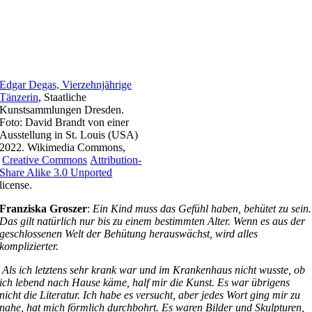
Edgar Degas, Vierzehnjährige
Tänzerin
, Staatliche
Kunstsammlungen Dresden.
Foto: David Brandt von einer
Ausstellung in St. Louis (USA)
2022. Wikimedia Commons,
Creative Commons
Attribution-
Share Alike 3.0 Unported
license.
Franziska Groszer
:
Ein Kind muss das Gefühl haben, behütet zu sein.
Das gilt natürlich nur bis zu einem bestimmten Alter. Wenn es aus der
geschlossenen Welt der Behütung herauswächst, wird alles
komplizierter.
Als ich letztens sehr krank war und im Krankenhaus nicht wusste, ob
ich lebend nach Hause käme, half mir die Kunst. Es war übrigens
nicht die Literatur. Ich habe es versucht, aber jedes Wort ging mir zu
nahe, hat mich förmlich durchbohrt. Es waren Bilder und Skulpturen,