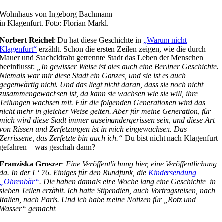
Wohnhaus von Ingeborg Bachmann
in Klagenfurt. Foto: Florian Markl.
Norbert Reichel
: Du hat diese Geschichte in
„Warum nicht
Klagenfurt“
erzählt. Schon die ersten Zeilen zeigen, wie die durch
Mauer und Stacheldraht getrennte Stadt das Leben der Menschen
beeinflusst:
„In gewisser Weise ist dies auch eine Berliner Geschichte.
Niemals war mir diese Stadt ein Ganzes, und sie ist es auch
gegenwärtig nicht. Und das liegt nicht daran, dass sie
noch
nicht
zusammengewachsen ist, da kann sie wachsen wie sie will, ihre
Teilungen wachsen mit. Für die folgenden Generationen wird das
nicht mehr in gleicher Weise gelten. Aber für meine Generation, für
mich wird diese Stadt immer auseinandergerissen sein, und diese Art
von Rissen und Zerfetzungen ist in mich eingewachsen. Das
Zerrissene, das Zerfetzte bin auch ich.“
Du bist nicht nach Klagenfurt
gefahren – was geschah dann?
Franziska Groszer
:
Eine Veröffentlichung hier, eine Veröffentlichung
da. In der L‘ 76. Einiges für den Rundfunk, die
Kindersendung
„Ohrenbär“
. Die haben damals eine Woche lang eine Geschichte in
sieben Teilen erzählt. Ich hatte Stipendien, auch Vortragsreisen, nach
Italien, nach Paris. Und ich habe meine Notizen für „Rotz und
Wasser“ gemacht.