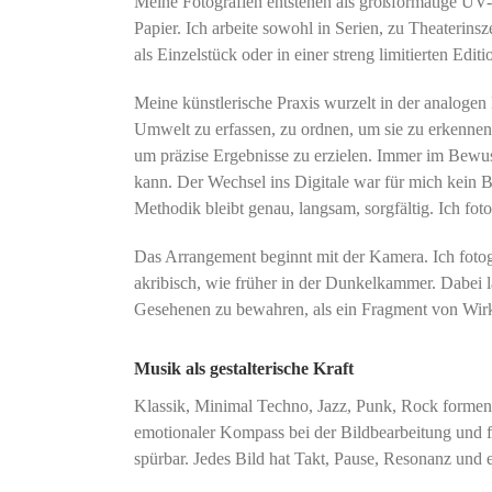
Meine Fotografien entstehen als großformatige U
Papier. Ich arbeite sowohl in Serien, zu Theaterinsz
als Einzelstück oder in einer streng limitierten Editi
Meine künstlerische Praxis wurzelt in der analogen 
Umwelt zu erfassen, zu ordnen, um sie zu erkennen 
um präzise Ergebnisse zu erzielen. Immer im Bewus
kann. Der Wechsel ins Digitale war für mich kein 
Methodik bleibt genau, langsam, sorgfältig. Ich foto
Das Arrangement beginnt mit der Kamera. Ich foto
akribisch, wie früher in der Dunkelkammer. Dabei l
Gesehenen zu bewahren, als ein Fragment von Wirk
Musik als gestalterische Kraft
Klassik, Minimal Techno, Jazz, Punk, Rock formen
emotionaler Kompass bei der Bildbearbeitung und fli
spürbar. Jedes Bild hat Takt, Pause, Resonanz und