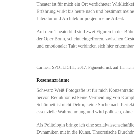
Theater ist für mich ein Ort verdichteter Wirklichke
Erfahrung wirkt bis heute nach und bestimmt mein
Literatur und Architektur prägen meine Arbeit.
Auf dem Theaterbild sind zwei Figuren in der Bühn
der Oper Bonn, scheint eingefroren, zwischen Ges
und emotionaler Takt verbinden sich hier erkennbar
Carmen, SPOTLIGHT, 2017, Pigmentdruck auf Hahnemühle
Resonanzräume
Schwarz-Weiß-Fotografie ist für mich Konzentration.
hervor. Reduktion ist keine Vermeidung von Komple
Schönheit ist nicht Dekor, keine Suche nach Perfek
essenzielle Wahrnehmung und wird politisch, ohne 
Als Politologin bringe ich eine sozialwissenschaftl
Dynamiken mit in die Kunst. Theoretische Durchdrin