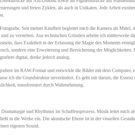
V-Direktdrucke auf Alu-Dibond sowie als Pigmentdrucke auf Hahnemüh
enierungen und freien Zyklen, als auch in Unikaten. Jede Arbeit existier
on.
Fotografie. Seit meiner Kindheit begleitet mich die Kamera als Mittel,
und zu verstehen. Aus technischen Gründen arbeite ich mittlerweile dig
stsein, dass Exaktheit in der Erfassung die Magie des Moments ermög
Bruch, sondern eine Erweiterung und Bereicherung der Möglichkeiten.
grafiere digital, denke jedoch analog.
grafiere im RAW-Format und entwickle die Bilder mit dem Computer, 
asse ich die Grundstruktur unverändert. Es geht mir darum, die Essenz 
lichkeit, transformiert durch Wahrnehmung.
 Dramaturgie und Rhythmus im Schaffensprozess. Musik leitet mich al
eßt in die Werke ein. Die akustische Ebene ist in der visuellen Gestal
 einen eigenen Sound.