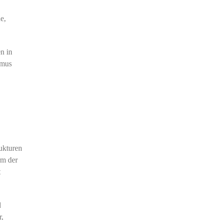
e,
n in
hmus
rukturen
rm der
t
d
r,