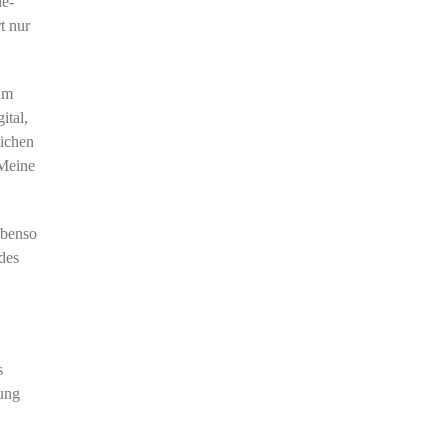
le-
t nur
 um
ital,
lichen
 Meine
ebenso
des
s
tung