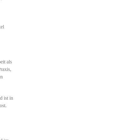
el
eit als
raxis,
en
 ist in
ost.