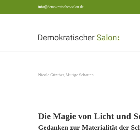
Zum
info@demokratischer-salon.de
Inhalt
springen
View
Nicole Günther, Mutige Schatten
Larger
Image
Die Magie von Licht und S
Gedanken zur Materialität der Sc