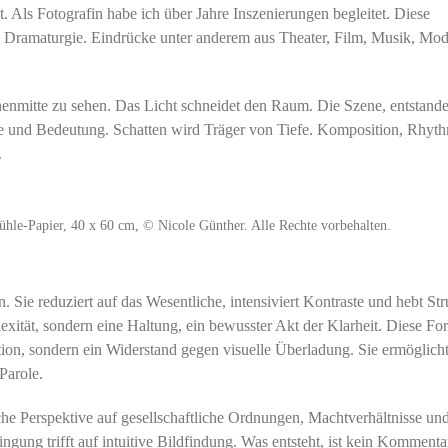
it. Als Fotografin habe ich über Jahre Inszenierungen begleitet. Diese
e Dramaturgie. Eindrücke unter anderem aus Theater, Film, Musik, Mod
enmitte zu sehen. Das Licht schneidet den Raum. Die Szene, entstande
te und Bedeutung. Schatten wird Träger von Tiefe. Komposition, Rhyt
.
-Papier, 40 x 60 cm, © Nicole Günther. Alle Rechte vorbehalten.
 Sie reduziert auf das Wesentliche, intensiviert Kontraste und hebt St
xität, sondern eine Haltung, ein bewusster Akt der Klarheit. Diese Fo
tion, sondern ein Widerstand gegen visuelle Überladung. Sie ermöglich
Parole.
iche Perspektive auf gesellschaftliche Ordnungen, Machtverhältnisse un
gung trifft auf intuitive Bildfindung. Was entsteht, ist kein Kommenta