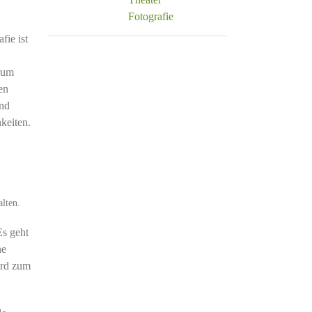
Fotografie
fie ist
trum
en
und
keiten.
lten.
Es geht
ne
ird zum