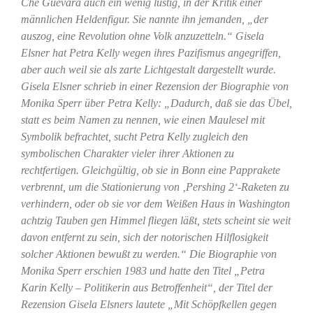
Che Guevara auch ein wenig lustig, in der Kritik einer
männlichen Heldenfigur. Sie nannte ihn jemanden, „der
auszog, eine Revolution ohne Volk anzuzetteln.“ Gisela
Elsner hat Petra Kelly wegen ihres Pazifismus angegriffen,
aber auch weil sie als zarte Lichtgestalt dargestellt wurde.
Gisela Elsner schrieb in einer Rezension der Biographie von
Monika Sperr über Petra Kelly: „Dadurch, daß sie das Übel,
statt es beim Namen zu nennen, wie einen Maulesel mit
Symbolik befrachtet, sucht Petra Kelly zugleich den
symbolischen Charakter vieler ihrer Aktionen zu
rechtfertigen. Gleichgültig, ob sie in Bonn eine Papprakete
verbrennt, um die Stationierung von ‚Pershing 2‘-Raketen zu
verhindern, oder ob sie vor dem Weißen Haus in Washington
achtzig Tauben gen Himmel fliegen läßt, stets scheint sie weit
davon entfernt zu sein, sich der notorischen Hilflosigkeit
solcher Aktionen bewußt zu werden.“ Die Biographie von
Monika Sperr erschien 1983 und hatte den Titel „Petra
Karin Kelly – Politikerin aus Betroffenheit“, der Titel der
Rezension Gisela Elsners lautete „Mit Schöpfkellen gegen