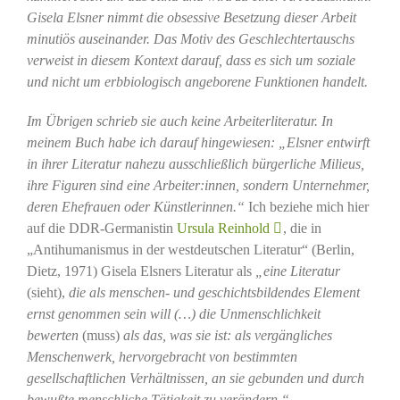
Gisela Elsner nimmt die obsessive Besetzung dieser Arbeit
minutiös auseinander. Das Motiv des Geschlechtertauschs
verweist in diesem Kontext darauf, dass es sich um soziale
und nicht um erbbiologisch angeborene Funktionen handelt.
Im Übrigen schrieb sie auch keine Arbeiterliteratur. In
meinem Buch habe ich darauf hingewiesen: „Elsner entwirft
in ihrer Literatur nahezu ausschließlich bürgerliche Milieus,
ihre Figuren sind eine Arbeiter:innen, sondern Unternehmer,
deren Ehefrauen oder Künstlerinnen.“
Ich beziehe mich hier
auf die DDR-Germanistin
Ursula Reinhold
, die in
„Antihumanismus in der westdeutschen Literatur“ (Berlin,
Dietz, 1971) Gisela Elsners Literatur als
„eine Literatur
(sieht),
die als menschen- und geschichtsbildendes Element
ernst genommen sein will (…) die Unmenschlichkeit
bewerten
(muss)
als das, was sie ist: als vergängliches
Menschenwerk, hervorgebracht von bestimmten
gesellschaftlichen Verhältnissen, an sie gebunden und durch
bewußte menschliche Tätigkeit zu verändern.“