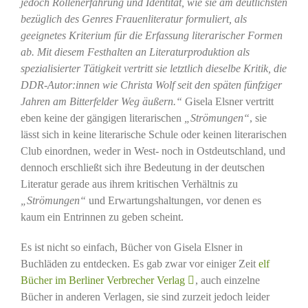
jedoch Rollenerfahrung und Identität, wie sie am deutlichsten
bezüglich des Genres Frauenliteratur formuliert, als
geeignetes Kriterium für die Erfassung literarischer Formen
ab. Mit diesem Festhalten an Literaturproduktion als
spezialisierter Tätigkeit vertritt sie letztlich dieselbe Kritik, die
DDR-Autor:innen wie Christa Wolf seit den späten fünfziger
Jahren am Bitterfelder Weg äußern.“
Gisela Elsner vertritt
eben keine der gängigen literarischen
„Strömungen“
, sie
lässt sich in keine literarische Schule oder keinen literarischen
Club einordnen, weder in West- noch in Ostdeutschland, und
dennoch erschließt sich ihre Bedeutung in der deutschen
Literatur gerade aus ihrem kritischen Verhältnis zu
„Strömungen“
und Erwartungshaltungen, vor denen es
kaum ein Entrinnen zu geben scheint.
Es ist nicht so einfach, Bücher von Gisela Elsner in
Buchläden zu entdecken. Es gab zwar vor einiger Zeit
elf
Bücher im Berliner Verbrecher Verlag
, auch einzelne
Bücher in anderen Verlagen, sie sind zurzeit jedoch leider