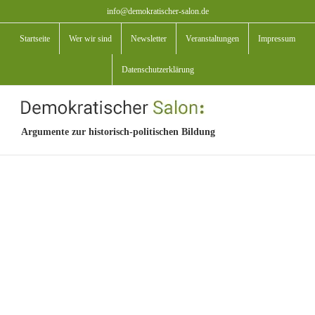
Zum
info@demokratischer-salon.de
Inhalt
Startseite
Wer wir sind
Newsletter
Veranstaltungen
Impressum
springen
Datenschutzerklärung
Argumente zur historisch-politischen Bildung
View
Larger
Image