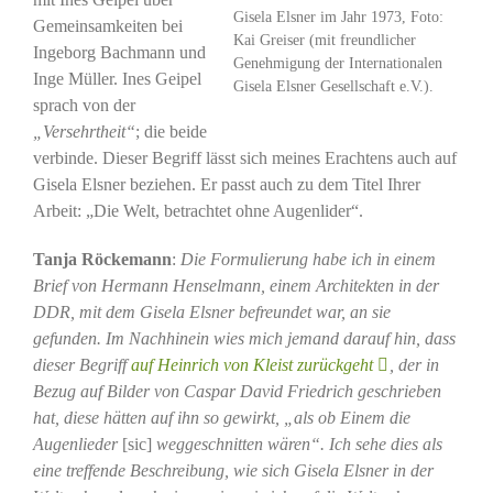
Gisela Elsner im Jahr 1973, Foto:
Gemeinsamkeiten bei
Kai Greiser (mit freundlicher
Ingeborg Bachmann und
Genehmigung der Internationalen
Inge Müller. Ines Geipel
Gisela Elsner Gesellschaft e.V.).
sprach von der
„Versehrtheit“
; die beide
verbinde. Dieser Begriff lässt sich meines Erachtens auch auf
Gisela Elsner beziehen. Er passt auch zu dem Titel Ihrer
Arbeit: „Die Welt, betrachtet ohne Augenlider“.
Tanja Röckemann
:
Die Formulierung habe ich in einem
Brief von Hermann Henselmann, einem Architekten in der
DDR, mit dem Gisela Elsner befreundet war, an sie
gefunden. Im Nachhinein wies mich jemand darauf hin, dass
dieser Begriff
auf Heinrich von Kleist zurückgeht
, der in
Bezug auf Bilder von Caspar David Friedrich geschrieben
hat, diese hätten auf ihn so gewirkt, „als ob Einem die
Augenlieder
[sic]
weggeschnitten wären“. Ich sehe dies als
eine treffende Beschreibung, wie sich Gisela Elsner in der