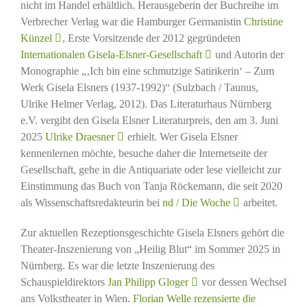
nicht im Handel erhältlich. Herausgeberin der Buchreihe im
Verbrecher Verlag war die Hamburger Germanistin
Christine
Künzel
, Erste Vorsitzende der 2012 gegründeten
Internationalen Gisela-Elsner-Gesellschaft
und Autorin der
Monographie „‚Ich bin eine schmutzige Satirikerin‘ – Zum
Werk Gisela Elsners (1937-1992)“ (Sulzbach / Taunus,
Ulrike Helmer Verlag, 2012). Das Literaturhaus Nürnberg
e.V. vergibt den Gisela Elsner Literaturpreis, den am 3. Juni
2025
Ulrike Draesner
erhielt. Wer Gisela Elsner
kennenlernen möchte, besuche daher die Internetseite der
Gesellschaft, gehe in die Antiquariate oder lese vielleicht zur
Einstimmung das Buch von Tanja Röckemann, die seit 2020
als Wissenschaftsredakteurin bei
nd / Die Woche
arbeitet.
Zur aktuellen Rezeptionsgeschichte Gisela Elsners gehört die
Theater-Inszenierung von „Heilig Blut“ im Sommer 2025 in
Nürnberg. Es war die letzte Inszenierung des
Schauspieldirektors
Jan Philipp Gloger
vor dessen Wechsel
ans Volkstheater in Wien.
Florian Welle rezensierte die