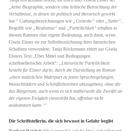
„keine Biographie, sondern eine kritische Betrachtung der
Verhältnisse, in denen sie politisch und literarisch gewirkt
hat.“
Gattungsbezeichnungen wie
„Groteske“
oder
„Satire“
,
Begriffe wie
„Realismus“
und
„Parteilichkeit“
erhalten in
diesem Rahmen eine eigene Bedeutung, auch dann, wenn
Gisela Elsner sie zur Selbstbezeichnung ihres literarischen
Schaffens verwendete. Tanja Röckemann zitiert aus Gisela
Elsners Text „Über Mittel und Bedingungen
schriftstellerischer Arbeit“:
„Literarische Parteilichkeit
besteht für Elsner darin, durch die Darstellung im Roman
‚einen natürlichen Widerpart zu jenen Sprachregelungen,
Wunschbildern und Schönfärbereinen ab
(zugeben
), ohne die
das Bürgertum, auch wenn es sich mittlerweile die Zweifel an
der eigenen Ewigkeit einverleibt hat, offenbar nicht
auskommen kann.‘“
Die Schriftstellerin, die sich bewusst in Gefahr begibt
Norbert Reichel
: Wie kamen Sie auf die Idee, sich näher mit