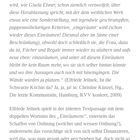
wird, wie Gisela Elsner, schon ziemlich verzweifelt, über
diese Herablassung spricht, mit der dem weiblichen Werk
etwas wie eine Sonderstellung, mit irgendwie geschrumpften,
puppenmöbelartigen Kriterien, ‚eingeräumt‘ wird (schon
wieder dieses Einräumen! Diesmal aber im Sinne einer
Beschränkung), obwohl doch schließlich sie, die Frau, dazu
da ist, Fächer und Regale immer wieder zu säubern und aufs
neue eben: einzuräumen, und unter all diesem Einräumen
bleibt ihr kein Raum mehr, wo sie sich selber hintun könnte
und wo ihre Aussagen auch noch mit hineingingen. Die
Wände würden ja platzen.“
(Elfriede Jelinek, Ist die
Schwarze Köchin da? Ja, ja, ja! in: Christine Künzel, Hg.,
Die letzte Kommunistin, Hamburg, KVV konkret, 2009)
Elfriede Jelinek spielt in der zitierten Textpassage mit dem
doppelten Wortsinn des
„Einräumens“
, einerseits das
Schaffen von Ordnung (welcher und wessen Ordnung?),
andererseits das vorsichtige sich von sich selbst Distanzieren,
weil das, was man gesagt oder geschrieben hat, doch nicht so