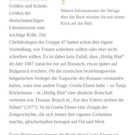
Größen und Schein-
Weitere Informationen des Verlags
Größen der
über das Buch erhalten Sie mit einem
deutschsprachigen
Klick auf das Bild.
Literaturszene eine
wichtige Rolle. Die
Chefideologen der Gruppe 47 hatten schon ihre eigene
Vorstellung, wie Frauen schreiben sollten oder eher nicht
schreiben sollten. Es ist daher kein Zufall, dass „Heilig Blut“
im Jahr 1987 zunächst nur auf Russisch, etwas später auf
Bulgarisch erschien. Ob die russischen beziehungsweise
bulgarischen Verleger die Tragweite des Romans verstanden
haben, wäre eine andere Frage. Gisela Elsner habe – so Tanja
Röckemann – in „Heilig Blut“ eine ähnliche Botschaft
vertreten wie Thomas Brasch in „Vor den Vätern sterben die
Söhne“ (1977). So ist Gisela Elsner eine Zeugin der
Zeitgeschichte, die sich immer ihre eigenen Gedanken
machte, gleichermaßen bezogen auf Ost und West.
Tanja Röckemann betont, ihr Buch über Gisela Elsner sei