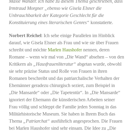
Maxie Wander. Ich habe zu diesem Thema geschrieben, dass
Irmtraud Morgner „ebenso wie Gisela Elsner die
Unbrauchbarkeit der Kategorie Geschlecht für die
Konstituierung eines literarischen Genres“
konstatierte.
Norbert Reichel
: Ich sehe einige Parallelen im Hinblick
darauf, wie Gisela Elsner als Frau und wie sie über Frauen
schreibt und möchte
Marlen Haushofer
nennen, deren
Romane – wenn wir mal von „Die Wand“ absehen – von den
Kritikern als
„Hausfrauenliteratur“
abgetan wurde, obwohl
sie sehr präzise Status und Rolle von Frauen in ihren
Romanen beschreibt und das patriarchalische Verhalten der
Ehemänner geradezu chirurgisch seziert, zum Beispiel in
„Die Mansarde“ oder „Die Tapetentür“. In „Die Mansarde“
ignoriert der Ehemann die künstlerischen Arbeiten seiner
Frau völlig und schleppt die Familie jeden Sonntag in das
Militärhistorische Museum. Sie haben in Ihrem Buch das
Thema
„Patriarchat“
ausführlich angesprochen. Die Frauen
bei Marlen Haushofer sind sehr einsam. Die Idee zu „Die