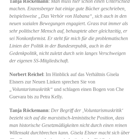
Tanja Röckemann
:
Man muss hier schon einen Unterschied
machen. Enzensberger hat einige gute Bücher geschrieben,
beispielsweise „Das Verhör von Habana“, sich auch in den
neuen sozialen Bewegungen engagiert. Grass trat immer als
sehr politischer Mensch auf, behauptete aber gleichzeitig, er
sei Nonkonformist. Er steht für mich für die problematischen
Linien der Politik in der Bundesrepubik, auch in der
Gedenkpolitik, nicht zuletzt durch sein langes Verschweigen
der eigenen SS-Mitgliedschaft.
Norbert Reichel
: Im Hinblick auf das Verhältnis Gisela
Elsners zur Neuen Linken sprechen Sie von
„Voluntarismuskritik“
und schlagen einen Bogen von Che
Guevara bis zu Petra Kelly.
Tanja Röckemann
:
Der Begriff der ‚Voluntarismuskritik‘
bezieht sich auf die marxistisch-leninistische Position, dass
man historische Gesetzmäßigkeiten nicht durch einen reinen
Willensakt durchbrechen kann. Gisela Elsner macht sich über