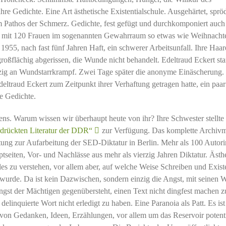
hre Gedichte. Eine Art ästhetische Existentialschule. Ausgehärtet, sprö
Im Pathos der Schmerz. Gedichte, fest gefügt und durchkomponiert auch 
 mit 120 Frauen im sogenannten Gewahrraum so etwas wie Weihnacht
1955, nach fast fünf Jahren Haft, ein schwerer Arbeitsunfall. Ihre Haar
großflächig abgerissen, die Wunde nicht behandelt. Edeltraud Eckert sta
zig an Wundstarrkrampf. Zwei Tage später die anonyme Einäscherung.
deltraud Eckert zum Zeitpunkt ihrer Verhaftung getragen hatte, ein paar
re Gedichte.
tens. Warum wissen wir überhaupt heute von ihr? Ihre Schwester stellte
rdrückten Literatur der DDR“
zur Verfügung. Das komplette Archivm
iftung zur Aufarbeitung der SED-Diktatur in Berlin. Mehr als 100 Autor
seiten, Vor- und Nachlässe aus mehr als vierzig Jahren Diktatur. Ästh
les zu verstehen, vor allem aber, auf welche Weise Schreiben und Exist
 wurde. Da ist kein Dazwischen, sondern einzig die Angst, mit seinen 
ngst der Mächtigen gegenübersteht, einen Text nicht dingfest machen z
elinquierte Wort nicht erledigt zu haben. Eine Paranoia als Patt. Es ist
von Gedanken, Ideen, Erzählungen, vor allem um das Reservoir potenti