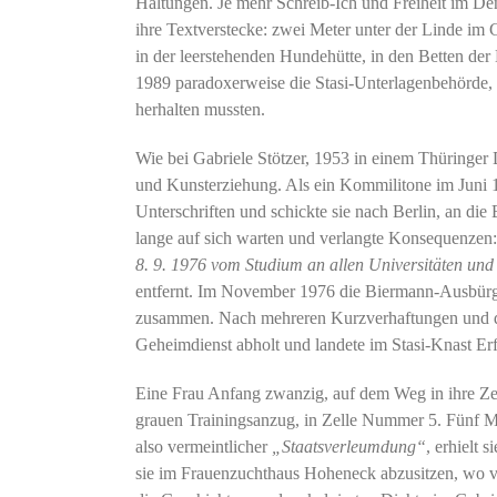
Haltungen. Je mehr Schreib-Ich und Freiheit im De
ihre Textverstecke: zwei Meter unter der Linde im G
in der leerstehenden Hundehütte, in den Betten der
1989 paradoxerweise die Stasi-Unterlagenbehörde, 
herhalten mussten.
Wie bei Gabriele Stötzer, 1953 in einem Thüringer
und Kunsterziehung. Als ein Kommilitone im Juni 197
Unterschriften und schickte sie nach Berlin, an di
lange auf sich warten und verlangte Konsequenzen
8. 9. 1976 vom Studium an allen Universitäten un
entfernt. Im November 1976 die Biermann-Ausbürger
zusammen. Nach mehreren Kurzverhaftungen und d
Geheimdienst abholt und landete im Stasi-Knast Erf
Eine Frau Anfang zwanzig, auf dem Weg in ihre Zell
grauen Trainingsanzug, in Zelle Nummer 5. Fünf 
also vermeintlicher
„Staatsverleumdung“
, erhielt
sie im Frauenzuchthaus Hoheneck abzusitzen, wo vo