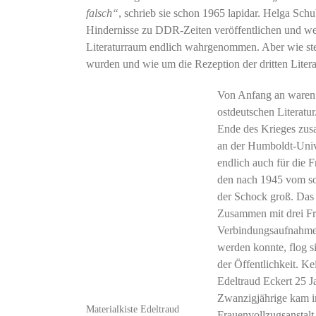
falsch“
, schrieb sie schon 1965 lapidar. Helga Sch
Hindernisse zu DDR-Zeiten veröffentlichen und w
Literaturraum endlich wahrgenommen. Aber wie ste
wurden und wie um die Rezeption der dritten Liter
Von Anfang an waren s
ostdeutschen Literatu
Ende des Krieges zus
an der Humboldt-Univer
endlich auch für die 
den nach 1945 vom sow
der Schock groß. Das s
Zusammen mit drei Fre
Verbindungsaufnahme 
werden konnte, flog s
der Öffentlichkeit. Ke
Edeltraud Eckert 25 J
Zwanzigjährige kam in
Materialkiste Edeltraud
Frauenvollzugsanstal