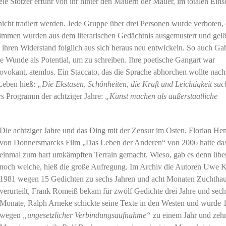
ele Stötzer erfuhr von ihr hinter den Mauern der Mauer, im totalen Eins
nicht tradiert werden. Jede Gruppe über drei Personen wurde verboten, 
Stimmen wurden aus dem literarischen Gedächtnis ausgemustert und gelö
h ihren Widerstand folglich aus sich heraus neu entwickeln. So auch Gab
e Wunde als Potential, um zu schreiben. Ihre poetische Gangart war
 provokant, atemlos. Ein Staccato, das die Sprache abhorchen wollte nac
 Leben hieß:
„Die Ekstasen, Schönheiten, die Kraft und Leichtigkeit suc
zers Programm der achtziger Jahre:
„Kunst machen als außerstaatliche
Die achtziger Jahre und das Ding mit der Zensur im Osten. Florian He
von Donnersmarcks Film „Das Leben der Anderen“ von 2006 hatte da
einmal zum hart umkämpften Terrain gemacht. Wieso, gab es denn übe
noch welche, hieß die große Aufregung. Im Archiv die Autoren Uwe Ke
1981 wegen 15 Gedichten zu sechs Jahren und acht Monaten Zuchtha
verurteilt, Frank Romeiß bekam für zwölf Gedichte drei Jahre und sech
Monate, Ralph Arneke schickte seine Texte in den Westen und wurde 
wegen
„ungesetzlicher Verbindungsaufnahme“
zu einem Jahr und zeh