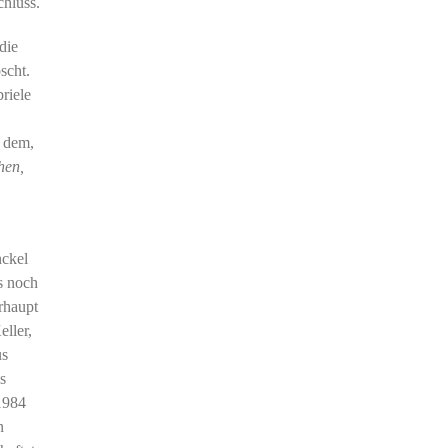
chluss.
die
scht.
riele
h dem,
hen,
nckel
s noch
rhaupt
ller,
us
s
1984
n