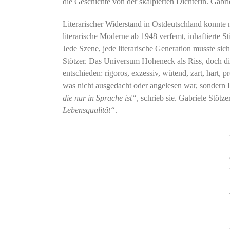
die Geschichte von der skalpierten Dichterin. Gabri
Literarischer Widerstand in Ostdeutschland konnte 
literarische Moderne ab 1948 verfemt, inhaftierte 
Jede Szene, jede literarische Generation musste sic
Stötzer. Das Universum Hoheneck als Riss, doch di
entschieden: rigoros, exzessiv, wütend, zart, hart,
was nicht ausgedacht oder angelesen war, sondern
die nur in Sprache ist“
, schrieb sie. Gabriele Stöt
Lebensqualität“
.