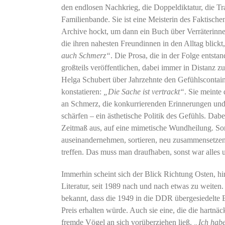
den endlosen Nachkrieg, die Doppeldiktatur, die Tra
Familienbande. Sie ist eine Meisterin des Faktischen
Archive hockt, um dann ein Buch über Verräterinne
die ihren nahesten Freundinnen in den Alltag blick
auch Schmerz“
. Die Prosa, die in der Folge entstan
großteils veröffentlichen, dabei immer in Distanz z
Helga Schubert über Jahrzehnte den Gefühlscontai
konstatieren:
„Die Sache ist vertrackt“
. Sie meinte
an Schmerz, die konkurrierenden Erinnerungen und 
schärfen – ein ästhetische Politik des Gefühls. Dabei
Zeitmaß aus, auf eine mimetische Wundheilung. So
auseinandernehmen, sortieren, neu zusammensetzen,
treffen. Das muss man draufhaben, sonst war alles 
Immerhin scheint sich der Blick Richtung Osten, h
Literatur, seit 1989 nach und nach etwas zu weite
bekannt, dass die 1949 in die DDR übergesiedelte
Preis erhalten würde. Auch sie eine, die die hartn
fremde Vögel an sich vorüberziehen ließ.
„Ich habe