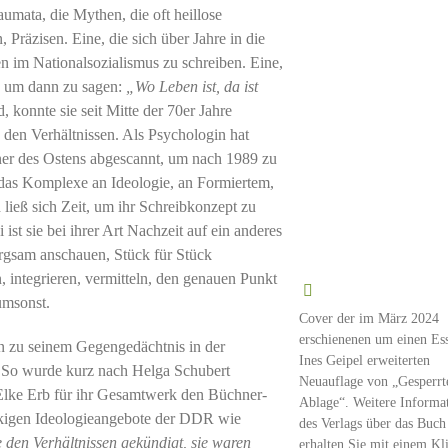
umata, die Mythen, die oft heillose
, Präzisen. Eine, die sich über Jahre in die
n im Nationalsozialismus zu schreiben. Eine,
t, um dann zu sagen:
„Wo Leben ist, da ist
d, konnte sie seit Mitte der 70er Jahre
u den Verhältnissen. Als Psychologin hat
ner des Ostens abgescannt, um nach 1989 zu
 das Komplexe an Ideologie, an Formiertem,
ließ sich Zeit, um ihr Schreibkonzept zu
 ist sie bei ihrer Art Nachzeit auf ein anderes
rgsam anschauen, Stück für Stück
 integrieren, vermitteln, den genauen Punkt
umsonst.
Cover der im März 2024
erschienenen um einen Es
in zu seinem Gegengedächtnis in der
Ines Geipel erweiterten
n. So wurde kurz nach Helga Schubert
Neuauflage von „Gesperrt
 Elke Erb für ihr Gesamtwerk den Büchner-
Ablage“. Weitere Informa
äckigen Ideologieangebote der DDR wie
des Verlags über das Buch
 den Verhältnissen gekündigt, sie waren
erhalten Sie mit einem Kl