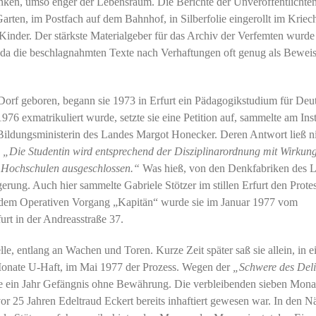
nken, umso enger der Lebensraum. Die Berichte der Unveröffentlichte
arten, im Postfach auf dem Bahnhof, in Silberfolie eingerollt im Kriech
 Kinder. Der stärkste Materialgeber für das Archiv der Verfemten wurde
da die beschlagnahmten Texte nach Verhaftungen oft genug als Beweis
 Dorf geboren, begann sie 1973 in Erfurt ein Pädagogikstudium für Deu
6 exmatrikuliert wurde, setzte sie eine Petition auf, sammelte am Inst
e Bildungsministerin des Landes Margot Honecker. Deren Antwort ließ n
:
„Die Studentin wird entsprechend der Disziplinarordnung mit Wirkun
d Hochschulen ausgeschlossen.“
Was hieß, von den Denkfabriken des 
ung. Auch hier sammelte Gabriele Stötzer im stillen Erfurt den Protes
em Operativen Vorgang „Kapitän“ wurde sie im Januar 1977 vom
urt in der Andreasstraße 37.
e, entlang an Wachen und Toren. Kurze Zeit später saß sie allein, in 
Monate U-Haft, im Mai 1977 der Prozess. Wegen der
„Schwere des Deli
 sie ein Jahr Gefängnis ohne Bewährung. Die verbleibenden sieben Monat
r 25 Jahren Edeltraud Eckert bereits inhaftiert gewesen war. In den N