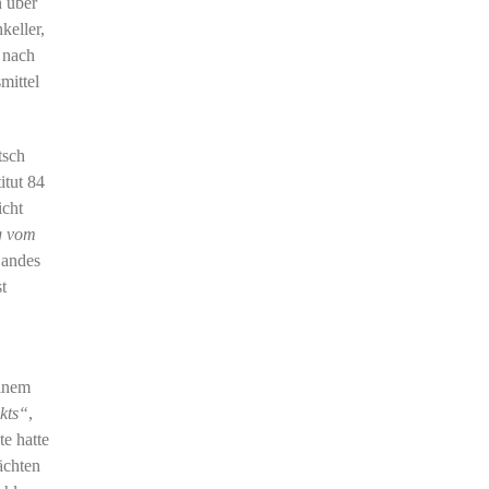
n über
keller,
 nach
mittel
tsch
itut 84
icht
g vom
Landes
t
einem
kts“
,
e hatte
ächten