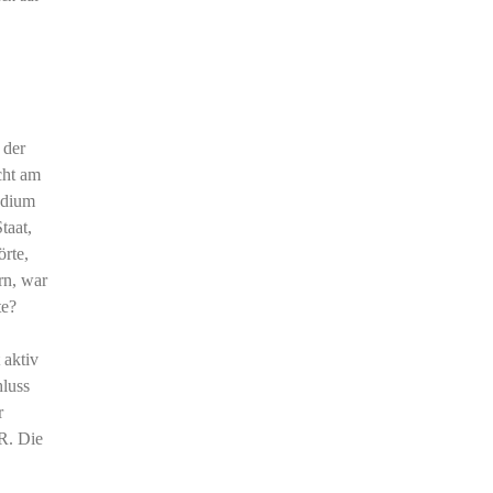
 der
cht am
udium
taat,
rte,
rn, war
te?
 aktiv
hluss
r
DR. Die