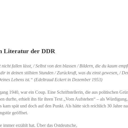
n Literatur der DDR
 nicht fallen lässt, / Selbst von den blassen / Bildern, die du kaum emp
ir in deinen stillsten Stunden / Zurückruft, was du einst gewesen, / De
Deines Lebens ist.“ (Edeltraud Eckert in Dezember 1953)
ng 1940, war ein Coup. Eine Schriftstellerin, die aus politischen Grü
 durfte, erhielt ihn für ihren Text „Vom Aufstehen“ – als Würdigung,
 kam spät und doch auf den Punkt. Als hätte sich reichlich 30 Jahre na
gstür geöffnet.
e immer erzählt hat. Über das Ostdeutsche,