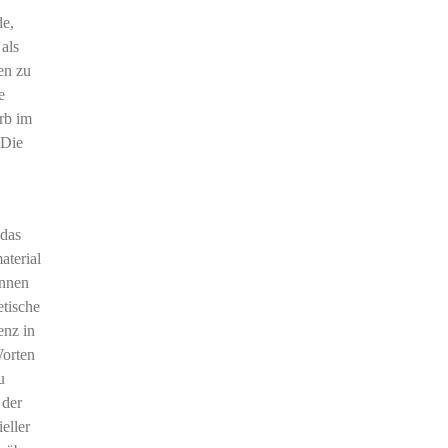
de,
als
en zu
e
rb im
 Die
 das
aterial
innen
etische
enz in
Worten
u
 der
eller