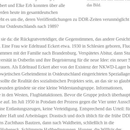
das Bild.
ubert und Elke Erb konnten über alle
erden heute im gesamtdeutschen
ht es um die, deren Veröffentlichungen zu DDR-Zeiten verunmöglicht
atur Ostdeutschlands nach 1989?
ie da: die Rückgratverteidiger, die Gegenstimmen, das andere Gesicht
r. Eine Frau wie Edeltraud Eckert etwa. 1930 in Schlesien geboren, Flu
ammen mit der Familie nach Brandenburg. Verspätetes Abitur, dann St
sität in Ostberlin und ihre Begeisterung für die neue Idee: ein neuer S
Frauen. Als Edeltraud Eckert aber von der Existenz der NKWD-Lager hö
jetischen Geheimdienst in Ostdeutschland eingerichteten Speziallage
ollte die Realität des sozialistischen Projektes sein, an das sie so glaub
unden gründete sie eine kleine Widerstandsgruppe. Informationen,
in den Westen, Flugblattaktionen. Bevor die Gruppe jedoch überhaupt
ie auf. Im Juli 1950 in Potsdam der Prozess gegen die Vier unter Aussc
ine Entlastungszeugen, keine Verteidigung. Entsprechend das Urteil: fü
ahre Haft und Arbeitslager. Drastisch und doch üblich für die frühe D
s Zuchthaus Bautzen, dann nach Waldheim, schließlich in die
t Hoheneck. Schlimmste Haftbedingungen, Hunger, die Willkür des