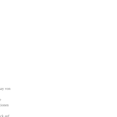
say von
e
tionen
ick auf