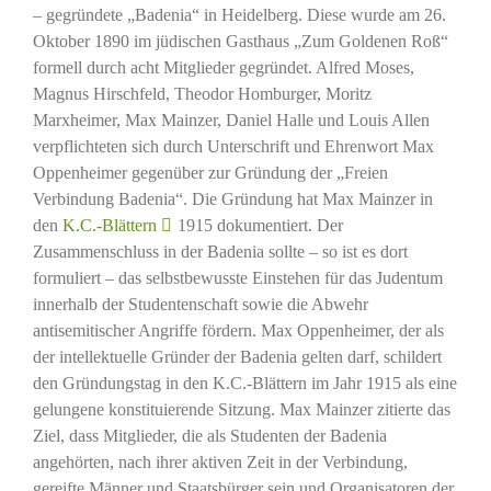
– gegründete „Badenia“ in Heidelberg. Diese wurde am 26.
Oktober 1890 im jüdischen Gasthaus „Zum Goldenen Roß“
formell durch acht Mitglieder gegründet. Alfred Moses,
Magnus Hirschfeld, Theodor Homburger, Moritz
Marxheimer, Max Mainzer, Daniel Halle und Louis Allen
verpflichteten sich durch Unterschrift und Ehrenwort Max
Oppenheimer gegenüber zur Gründung der „Freien
Verbindung Badenia“. Die Gründung hat Max Mainzer in
den
K.C.-Blättern
1915 dokumentiert. Der
Zusammenschluss in der Badenia sollte – so ist es dort
formuliert – das selbstbewusste Einstehen für das Judentum
innerhalb der Studentenschaft sowie die Abwehr
antisemitischer Angriffe fördern. Max Oppenheimer, der als
der intellektuelle Gründer der Badenia gelten darf, schildert
den Gründungstag in den K.C.-Blättern im Jahr 1915 als eine
gelungene konstituierende Sitzung. Max Mainzer zitierte das
Ziel, dass Mitglieder, die als Studenten der Badenia
angehörten, nach ihrer aktiven Zeit in der Verbindung,
gereifte Männer und Staatsbürger sein und Organisatoren der