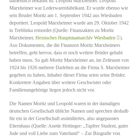
namentlich bekannt ist: Leopold Marxheimer. Leopold
Marxheimer war Lederwarenfabrikant. Er wurde ebenso wie
sein Bruder Moritz am 1. September 1942 aus Wiesbaden
deportiert. Leopold Marxheimer wurde am 29. Oktober 1942
in Treblinka ermordet (Quelle: Finanzakten zu Moritz
Marxheimer,
Hessisches Hauptstaatsarchiv Wiesbaden
).
Aus Dokumenten, die die Finanzen Moritz Marxheimers
betreffen, geht hervor, dass er noch weitere Brüder gehabt
haben muss. So gab Moritz Marxheimer an, im Zeitraum von
1924 bis 1926 mehrere Darlehen an die Firma S. Marxheimer
gegeben zu haben, Inhaber dieser Firma seien seine Brüder.
Konkretere Angaben über weitere Geschwister oder
Familienangehörige liegen jedoch nicht vor.
Die Namen Moritz und Leopold waren in der damaligen
deutschen Gesellschaft übliche Namen und sprechen deshalb
für ein in der Gesellschaft assimiliertes, also angepasstes
Elternhaus (Quelle: Anette Hettinger: „Tapfrer Student, guter
Jude und voll Liebe zum Vaterland“ – Zur Biografie von