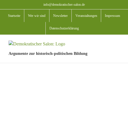
Zum
info@demokratischer-salon.de
Inhalt
Startseite
Wer wir sind
Newsletter
Veranstaltungen
Impressum
springen
Datenschutzerklärung
Argumente zur historisch-politischen Bildung
View
Larger
Image