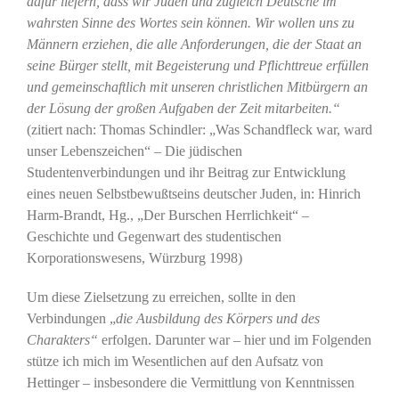
dafür liefern, dass wir Juden und zugleich Deutsche im
wahrsten Sinne des Wortes sein können. Wir wollen uns zu
Männern erziehen, die alle Anforderungen, die der Staat an
seine Bürger stellt, mit Begeisterung und Pflichttreue erfüllen
und gemeinschaftlich mit unseren christlichen Mitbürgern an
der Lösung der großen Aufgaben der Zeit mitarbeiten.“
(zitiert nach: Thomas Schindler: „Was Schandfleck war, ward
unser Lebenszeichen“ – Die jüdischen
Studentenverbindungen und ihr Beitrag zur Entwicklung
eines neuen Selbstbewußtseins deutscher Juden, in: Hinrich
Harm-Brandt, Hg., „Der Burschen Herrlichkeit“ –
Geschichte und Gegenwart des studentischen
Korporationswesens, Würzburg 1998)
Um diese Zielsetzung zu erreichen, sollte in den
Verbindungen „
die Ausbildung des Körpers und des
Charakters“
erfolgen. Darunter war – hier und im Folgenden
stütze ich mich im Wesentlichen auf den Aufsatz von
Hettinger – insbesondere die Vermittlung von Kenntnissen