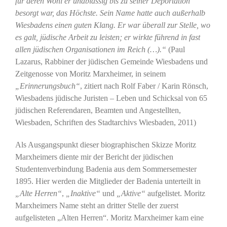
für deren Wohl er unablässig bis zu seiner Deportation
besorgt war, das Höchste. Sein Name hatte auch außerhalb
Wiesbadens einen guten Klang. Er war überall zur Stelle, wo
es galt, jüdische Arbeit zu leisten; er wirkte führend in fast
allen jüdischen Organisationen im Reich (…).“
(Paul
Lazarus, Rabbiner der jüdischen Gemeinde Wiesbadens und
Zeitgenosse von Moritz Marxheimer, in seinem
„Erinnerungsbuch“
, zitiert nach Rolf Faber / Karin Rönsch,
Wiesbadens jüdische Juristen – Leben und Schicksal von 65
jüdischen Referendaren, Beamten und Angestellten,
Wiesbaden, Schriften des Stadtarchivs Wiesbaden, 2011)
Als Ausgangspunkt dieser biographischen Skizze Moritz
Marxheimers diente mir der Bericht der jüdischen
Studentenverbindung Badenia aus dem Sommersemester
1895. Hier werden die Mitglieder der Badenia unterteilt in
„Alte Herren“
,
„Inaktive“
und
„Aktive“
aufgelistet. Moritz
Marxheimers Name steht an dritter Stelle der zuerst
aufgelisteten „Alten Herren“. Moritz Marxheimer kam eine