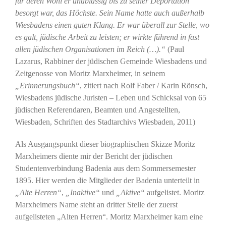
für deren Wohl er unablässig bis zu seiner Deportation
besorgt war, das Höchste. Sein Name hatte auch außerhalb
Wiesbadens einen guten Klang. Er war überall zur Stelle, wo
es galt, jüdische Arbeit zu leisten; er wirkte führend in fast
allen jüdischen Organisationen im Reich (…).“
(Paul
Lazarus, Rabbiner der jüdischen Gemeinde Wiesbadens und
Zeitgenosse von Moritz Marxheimer, in seinem
„Erinnerungsbuch“
, zitiert nach Rolf Faber / Karin Rönsch,
Wiesbadens jüdische Juristen – Leben und Schicksal von 65
jüdischen Referendaren, Beamten und Angestellten,
Wiesbaden, Schriften des Stadtarchivs Wiesbaden, 2011)
Als Ausgangspunkt dieser biographischen Skizze Moritz
Marxheimers diente mir der Bericht der jüdischen
Studentenverbindung Badenia aus dem Sommersemester
1895. Hier werden die Mitglieder der Badenia unterteilt in
„Alte Herren“
,
„Inaktive“
und
„Aktive“
aufgelistet. Moritz
Marxheimers Name steht an dritter Stelle der zuerst
aufgelisteten „Alten Herren“. Moritz Marxheimer kam eine