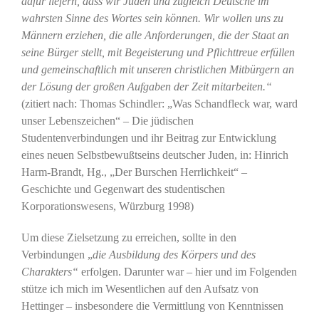
dafür liefern, dass wir Juden und zugleich Deutsche im
wahrsten Sinne des Wortes sein können. Wir wollen uns zu
Männern erziehen, die alle Anforderungen, die der Staat an
seine Bürger stellt, mit Begeisterung und Pflichttreue erfüllen
und gemeinschaftlich mit unseren christlichen Mitbürgern an
der Lösung der großen Aufgaben der Zeit mitarbeiten.“
(zitiert nach: Thomas Schindler: „Was Schandfleck war, ward
unser Lebenszeichen“ – Die jüdischen
Studentenverbindungen und ihr Beitrag zur Entwicklung
eines neuen Selbstbewußtseins deutscher Juden, in: Hinrich
Harm-Brandt, Hg., „Der Burschen Herrlichkeit“ –
Geschichte und Gegenwart des studentischen
Korporationswesens, Würzburg 1998)
Um diese Zielsetzung zu erreichen, sollte in den
Verbindungen „
die Ausbildung des Körpers und des
Charakters“
erfolgen. Darunter war – hier und im Folgenden
stütze ich mich im Wesentlichen auf den Aufsatz von
Hettinger – insbesondere die Vermittlung von Kenntnissen