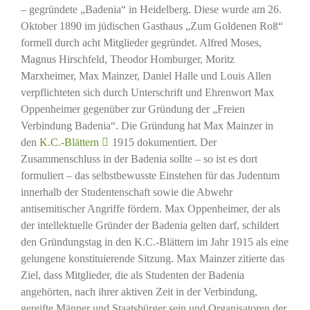
– gegründete „Badenia“ in Heidelberg. Diese wurde am 26.
Oktober 1890 im jüdischen Gasthaus „Zum Goldenen Roß“
formell durch acht Mitglieder gegründet. Alfred Moses,
Magnus Hirschfeld, Theodor Homburger, Moritz
Marxheimer, Max Mainzer, Daniel Halle und Louis Allen
verpflichteten sich durch Unterschrift und Ehrenwort Max
Oppenheimer gegenüber zur Gründung der „Freien
Verbindung Badenia“. Die Gründung hat Max Mainzer in
den
K.C.-Blättern
1915 dokumentiert. Der
Zusammenschluss in der Badenia sollte – so ist es dort
formuliert – das selbstbewusste Einstehen für das Judentum
innerhalb der Studentenschaft sowie die Abwehr
antisemitischer Angriffe fördern. Max Oppenheimer, der als
der intellektuelle Gründer der Badenia gelten darf, schildert
den Gründungstag in den K.C.-Blättern im Jahr 1915 als eine
gelungene konstituierende Sitzung. Max Mainzer zitierte das
Ziel, dass Mitglieder, die als Studenten der Badenia
angehörten, nach ihrer aktiven Zeit in der Verbindung,
gereifte Männer und Staatsbürger sein und Organisatoren der