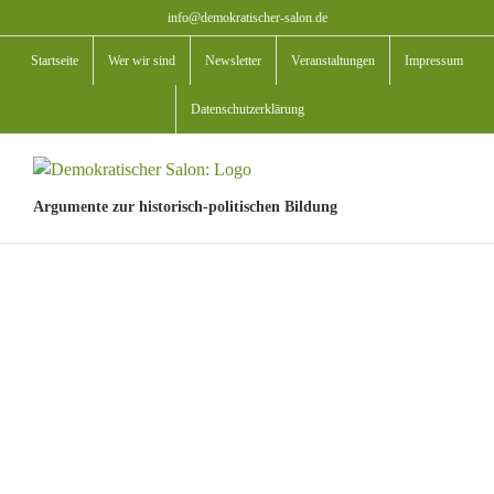
Zum
info@demokratischer-salon.de
Inhalt
Startseite
Wer wir sind
Newsletter
Veranstaltungen
Impressum
springen
Datenschutzerklärung
Argumente zur historisch-politischen Bildung
View
Larger
Image