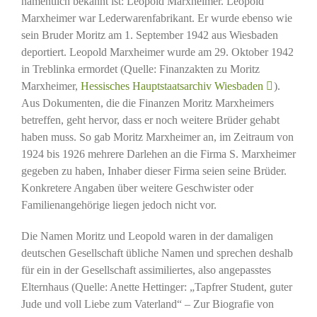
namentlich bekannt ist: Leopold Marxheimer. Leopold
Marxheimer war Lederwarenfabrikant. Er wurde ebenso wie
sein Bruder Moritz am 1. September 1942 aus Wiesbaden
deportiert. Leopold Marxheimer wurde am 29. Oktober 1942
in Treblinka ermordet (Quelle: Finanzakten zu Moritz
Marxheimer,
Hessisches Hauptstaatsarchiv Wiesbaden
).
Aus Dokumenten, die die Finanzen Moritz Marxheimers
betreffen, geht hervor, dass er noch weitere Brüder gehabt
haben muss. So gab Moritz Marxheimer an, im Zeitraum von
1924 bis 1926 mehrere Darlehen an die Firma S. Marxheimer
gegeben zu haben, Inhaber dieser Firma seien seine Brüder.
Konkretere Angaben über weitere Geschwister oder
Familienangehörige liegen jedoch nicht vor.
Die Namen Moritz und Leopold waren in der damaligen
deutschen Gesellschaft übliche Namen und sprechen deshalb
für ein in der Gesellschaft assimiliertes, also angepasstes
Elternhaus (Quelle: Anette Hettinger: „Tapfrer Student, guter
Jude und voll Liebe zum Vaterland“ – Zur Biografie von