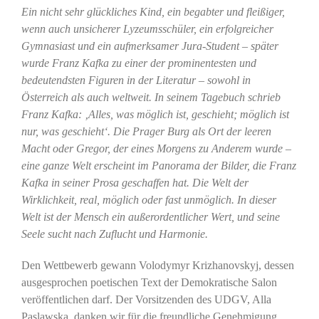
Ein nicht sehr glückliches Kind, ein begabter und fleißiger,
wenn auch unsicherer Lyzeumsschüler, ein erfolgreicher
Gymnasiast und ein aufmerksamer Jura-Student – später
wurde Franz Kafka zu einer der prominentesten und
bedeutendsten Figuren in der Literatur – sowohl in
Österreich als auch weltweit. In seinem Tagebuch schrieb
Franz Kafka: ‚
Alles, was möglich ist, geschieht; möglich ist
nur, was geschieht‘
. Die Prager Burg als Ort der leeren
Macht oder Gregor, der eines Morgens zu Anderem wurde –
eine ganze Welt erscheint im Panorama der Bilder, die Franz
Kafka in seiner Prosa geschaffen hat.
Die Welt der
Wirklichkeit, real, möglich oder fast unmöglich. In dieser
Welt ist der Mensch ein außerordentlicher Wert, und seine
Seele sucht nach Zuflucht und Harmonie.
Den Wettbewerb gewann Volodymyr Krizhanovskyj, dessen
ausgesprochen poetischen Text der Demokratische Salon
veröffentlichen darf. Der Vorsitzenden des UDGV, Alla
Paslawska, danken wir für die freundliche Genehmigung.