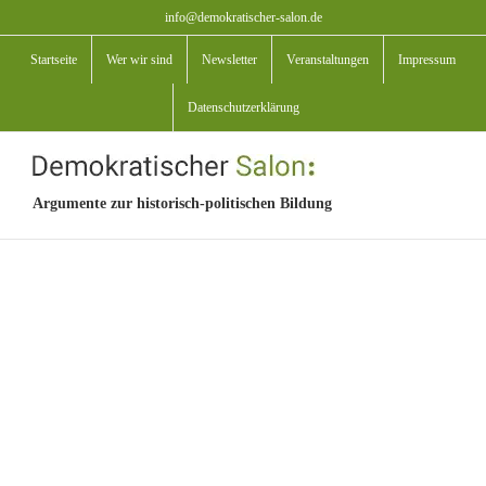
Zum
info@demokratischer-salon.de
Inhalt
Startseite
Wer wir sind
Newsletter
Veranstaltungen
Impressum
springen
Datenschutzerklärung
Argumente zur historisch-politischen Bildung
View
Larger
Image