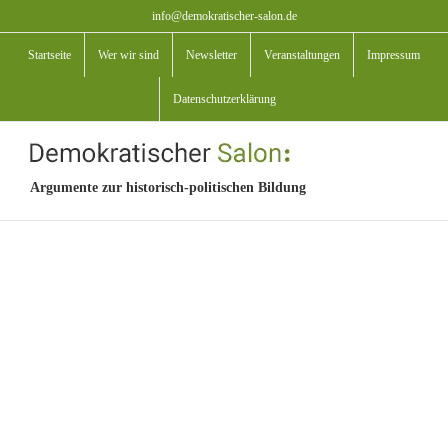
Zum
info@demokratischer-salon.de
Inhalt
Startseite
Wer wir sind
Newsletter
Veranstaltungen
Impressum
springen
Datenschutzerklärung
Argumente zur historisch-politischen Bildung
View
Larger
Image