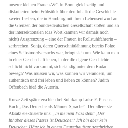
unserer kleinen Frauen-WG in Bonn gleichzeitig und
diskutierten beim Frühstück über den Inhalt: die Geschichte
zweier Lesben, die in Hamburg mit ihrem Lebensentwurf an
die Grenzen der bundesdeutschen Gesellschaft stoßen und an
der intersektionalen (das Wort kannten wir damals noch
nicht) Ausgrenzung – eine der Frauen ist Rollstuhlfahrerin –
zerbrechen. Sonja, deren Querschnittlähmung bereits Folge
eines Selbstmordversuchs war, bringt sich um. Wie kann man
in einer Gesellschaft leben, in der die eigene Geschichte
schlicht nicht vorkommt, sich ständig unter dem Radar
bewegt? Was müssen wir, was können wir verändern, um
authentisch und frei leben und lieben zu können? Judith
Offenbach hieß die Autorin.
Kurze Zeit später erschien bei Suhrkamp Luise F. Puschs
Buch „Das Deutsche als Männer Sprache“. Der allererste
Absatz elektrisierte uns:
„In meinem Pass steht: ‚Der
Inhaber dieses Passes ist Deutscher.‘ Ich bin aber kein
Deutscher. Hätte ich in einem Deutschaufsatz geschrieben,