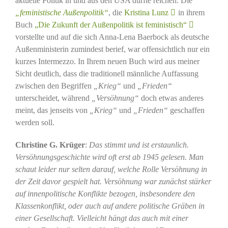
aktuelle Politik in und aus den USA dürfte reichen. Die
„feministische Außenpolitik“
, die
Kristina Lunz
in ihrem
Buch
„Die Zukunft der Außenpolitik ist feministisch“
vorstellte und auf die sich Anna-Lena Baerbock als deutsche
Außenministerin zumindest berief, war offensichtlich nur ein
kurzes Intermezzo. In Ihrem neuen Buch wird aus meiner
Sicht deutlich, dass die traditionell männliche Auffassung
zwischen den Begriffen
„Krieg“
und
„Frieden“
unterscheidet, während
„Versöhnung“
doch etwas anderes
meint, das jenseits von
„Krieg“
und
„Frieden“
geschaffen
werden soll.
Christine G. Krüger
:
Das stimmt und ist erstaunlich.
Versöhnungsgeschichte wird oft erst ab 1945 gelesen. Man
schaut leider nur selten darauf, welche Rolle Versöhnung in
der Zeit davor gespielt hat. Versöhnung war zunächst stärker
auf innenpolitische Konflikte bezogen, insbesondere den
Klassenkonflikt, oder auch auf andere politische Gräben in
einer Gesellschaft. Vielleicht hängt das auch mit einer