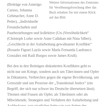
Weitere Informationen des Zentrums
(Beiträge von Amerigo
für Versöhnungsforschung über das
Caruso, Johanna
Buch erhalten Sie mit einem Klick
Gehmacher, Anne D.
auf das Bild.
Peiter), „Individuelle
Freundschaften und
Paarbeziehungen und kollektive (Un-)Versöhnlichkeit“
(Christoph Lorke sowie Anne Callahan mit Nina Silber),
„Geschlecht in der Aufarbeitung gewaltsamer Konflikte“
(Rosario Figrari Layús sowie María Fernanda Lanfranco
González mit Raúl Burgos sowie James Krull).
Bei den in den Beiträgen diskutierten Konflikten geht es
nicht nur um Kriege, sondern auch um Täter:innen und Opfer
in Diktaturen, Verbrechen gegen die eigene Bevölkerung, um
Genozide und um Prozesse der „Transitional Justice“ (ein
Begriff, der sich nur schwer ins Deutsche übersetzen lässt).
Themen sind Frauen als Opfer, als Täterinnen oder als
Mitwirkende, Strategien und Verfahren der Aufarbeitung und
Aufdeckung, von staatlicher Seite wie von Seiten der