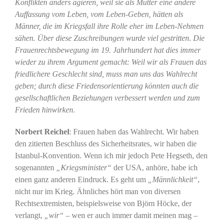
Konflikten anders agieren, weil sie als Mütter eine andere
Auffassung vom Leben, vom Leben-Geben, hätten als
Männer, die im Kriegsfall ihre Rolle eher im Leben-Nehmen
sähen. Über diese Zuschreibungen wurde viel gestritten. Die
Frauenrechtsbewegung im 19. Jahrhundert hat dies immer
wieder zu ihrem Argument gemacht: Weil wir als Frauen das
friedlichere Geschlecht sind, muss man uns das Wahlrecht
geben; durch diese Friedensorientierung könnten auch die
gesellschaftlichen Beziehungen verbessert werden und zum
Frieden hinwirken.
Norbert Reichel
: Frauen haben das Wahlrecht. Wir haben
den zitierten Beschluss des Sicherheitsrates, wir haben die
Istanbul-Konvention. Wenn ich mir jedoch Pete Hegseth, den
sogenannten
„Kriegsminister“
der USA, anhöre, habe ich
einen ganz anderen Eindruck. Es geht um
„Männlichkeit“
,
nicht nur im Krieg. Ähnliches hört man von diversen
Rechtsextremisten, beispielsweise von Björn Höcke, der
verlangt,
„wir“
– wen er auch immer damit meinen mag –