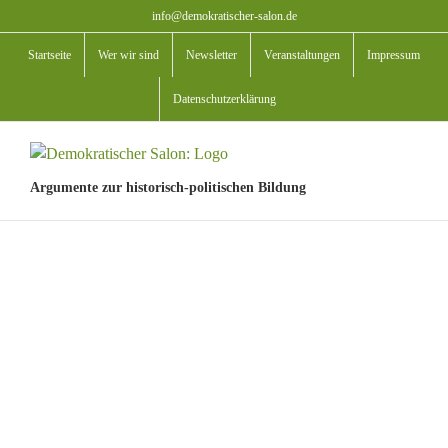
Zum
info@demokratischer-salon.de
Inhalt
Startseite
Wer wir sind
Newsletter
Veranstaltungen
Impressum
springen
Datenschutzerklärung
Argumente zur historisch-politischen Bildung
View
Larger
Image