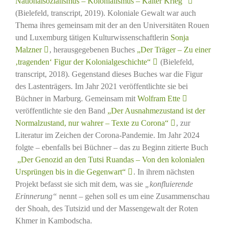
Nationalsozialismus – Kolonialismus – Kalter Krieg“
(Bielefeld, transcript, 2019). Koloniale Gewalt war auch
Thema ihres gemeinsam mit der an den Universitäten Rouen
und Luxemburg tätigen Kulturwissenschaftlerin
Sonja
Malzner
, herausgegebenen Buches
„Der Träger – Zu einer
‚tragenden‘ Figur der Kolonialgeschichte“
(Bielefeld,
transcript, 2018). Gegenstand dieses Buches war die Figur
des Lastenträgers. Im Jahr 2021 veröffentlichte sie bei
Büchner in Marburg. Gemeinsam mit
Wolfram Ette
veröffentlichte sie den Band
„Der Ausnahmezustand ist der
Normalzustand, nur wahrer – Texte zu Corona“
, zur
Literatur im Zeichen der Corona-Pandemie. Im Jahr 2024
folgte – ebenfalls bei Büchner – das zu Beginn zitierte Buch
„Der Genozid an den Tutsi Ruandas – Von den kolonialen
Ursprüngen bis in die Gegenwart“
. In ihrem nächsten
Projekt befasst sie sich mit dem, was sie
„konfluierende
Erinnerung“
nennt – gehen soll es um eine Zusammenschau
der Shoah, des Tutsizid und der Massengewalt der Roten
Khmer in Kambodscha.