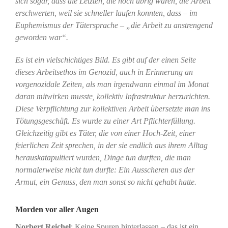
sich sogar, dass die Letzten, die noch übrig waren, die Arbeit
erschwerten, weil sie schneller laufen konnten, dass – im
Euphemismus der Tätersprache – „die Arbeit zu anstrengend
geworden war“.
Es ist ein vielschichtiges Bild. Es gibt auf der einen Seite
dieses Arbeitsethos im Genozid, auch in Erinnerung an
vorgenozidale Zeiten, als man irgendwann einmal im Monat
daran mitwirken musste, kollektiv Infrastruktur herzurichten.
Diese Verpflichtung zur kollektiven Arbeit übersetzte man ins
Tötungsgeschäft. Es wurde zu einer Art Pflichterfüllung.
Gleichzeitig gibt es Täter, die von einer Hoch-Zeit, einer
feierlichen Zeit sprechen, in der sie endlich aus ihrem Alltag
herauskatapultiert wurden, Dinge tun durften, die man
normalerweise nicht tun durfte: Ein Ausscheren aus der
Armut, ein Genuss, den man sonst so nicht gehabt hatte.
Morden vor aller Augen
Norbert Reichel
: Keine Spuren hinterlassen – das ist ein