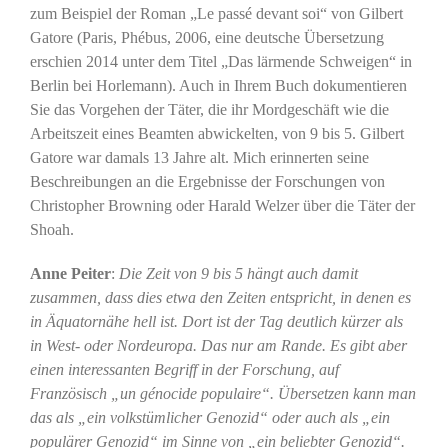
zum Beispiel der Roman „Le passé devant soi“ von Gilbert
Gatore (Paris, Phébus, 2006, eine deutsche Übersetzung
erschien 2014 unter dem Titel „Das lärmende Schweigen“ in
Berlin bei Horlemann). Auch in Ihrem Buch dokumentieren
Sie das Vorgehen der Täter, die ihr Mordgeschäft wie die
Arbeitszeit eines Beamten abwickelten, von 9 bis 5. Gilbert
Gatore war damals 13 Jahre alt. Mich erinnerten seine
Beschreibungen an die Ergebnisse der Forschungen von
Christopher Browning oder Harald Welzer über die Täter der
Shoah.
Anne Peiter
:
Die Zeit von 9 bis 5 hängt auch damit
zusammen, dass dies etwa den Zeiten entspricht, in denen es
in Äquatornähe hell ist. Dort ist der Tag deutlich kürzer als
in West- oder Nordeuropa. Das nur am Rande. Es gibt aber
einen interessanten Begriff in der Forschung, auf
Französisch „un génocide populaire“. Übersetzen kann man
das als „ein volkstümlicher Genozid“ oder auch als „ein
populärer Genozid“ im Sinne von „ein beliebter Genozid“.