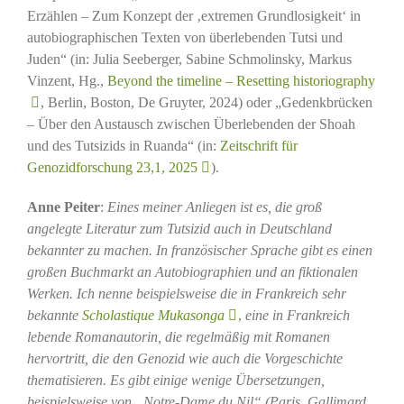
Erzählen – Zum Konzept der ‚extremen Grundlosigkeit‘ in
autobiographischen Texten von überlebenden Tutsi und
Juden“ (in: Julia Seeberger, Sabine Schmolinsky, Markus
Vinzent, Hg.,
Beyond the timeline – Resetting historiography
, Berlin, Boston, De Gruyter, 2024) oder „Gedenkbrücken
– Über den Austausch zwischen Überlebenden der Shoah
und des Tutsizids in Ruanda“ (in:
Zeitschrift für
Genozidforschung 23,1, 2025
).
Anne Peiter
:
Eines meiner Anliegen ist es, die groß
angelegte Literatur zum Tutsizid auch in Deutschland
bekannter zu machen. In französischer Sprache gibt es einen
großen Buchmarkt an Autobiographien und an fiktionalen
Werken. Ich nenne beispielsweise die in Frankreich sehr
bekannte
Scholastique Mukasonga
,
eine in Frankreich
lebende Romanautorin, die regelmäßig mit Romanen
hervortritt, die den Genozid wie auch die Vorgeschichte
thematisieren. Es gibt einige wenige Übersetzungen,
beispielsweise von „Notre-Dame du Nil“ (Paris, Gallimard,