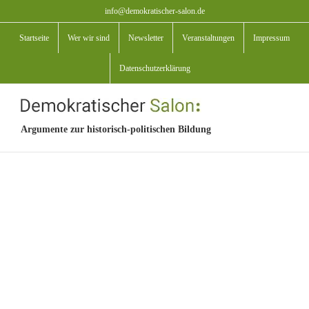
Zum
info@demokratischer-salon.de
Inhalt
Startseite
Wer wir sind
Newsletter
Veranstaltungen
Impressum
springen
Datenschutzerklärung
Argumente zur historisch-politischen Bildung
View
Larger
Image