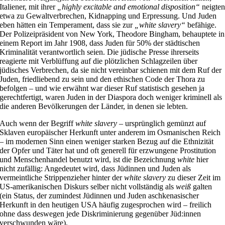
Italiener, mit ihrer
„highly excitable and emotional disposition“
neigte
etwa zu Gewaltverbrechen, Kidnapping und Erpressung. Und Juden
eben hätten ein Temperament, dass sie zur
„white slavery“
befähige.
Der Polizeipräsident von New York, Theodore Bingham, behauptete in
einem Report im Jahr 1908, dass Juden für 50% der städtischen
Kriminalität verantwortlich seien. Die jüdische Presse ihrerseits
reagierte mit Verblüffung auf die plötzlichen Schlagzeilen über
jüdisches Verbrechen, da sie nicht vereinbar schienen mit dem Ruf der
Juden, friedliebend zu sein und den ethischen Code der Thora zu
befolgen – und wie erwähnt war dieser Ruf statistisch gesehen ja
gerechtfertigt, waren Juden in der Diaspora doch weniger kriminell als
die anderen Bevölkerungen der Länder, in denen sie lebten.
Auch wenn der Begriff
white slavery
– ursprünglich gemünzt auf
Sklaven europäischer Herkunft unter anderem im Osmanischen Reich
– im modernen Sinn einen weniger starken Bezug auf die Ethnizität
der Opfer und Täter hat und oft generell für erzwungene Prostitution
und Menschenhandel benutzt wird, ist die Bezeichnung
white
hier
nicht zufällig: Angedeutet wird, dass Jüdinnen und Juden als
vermeintliche Strippenzieher hinter der
white slavery
zu dieser Zeit im
US-amerikanischen Diskurs selber nicht vollständig als
weiß
galten
(ein Status, der zumindest Jüdinnen und Juden aschkenasischer
Herkunft in den heutigen USA häufig zugesprochen wird – freilich
ohne dass deswegen jede Diskriminierung gegenüber Jüd:innen
verschwunden wäre).