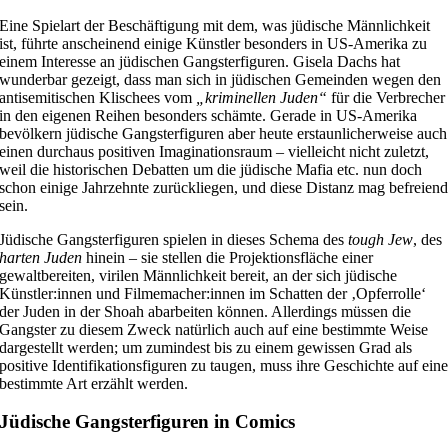
Eine Spielart der Beschäftigung mit dem, was jüdische Männlichkeit
ist, führte anscheinend einige Künstler besonders in US-Amerika zu
einem Interesse an jüdischen Gangsterfiguren. Gisela Dachs hat
wunderbar gezeigt, dass man sich in jüdischen Gemeinden wegen den
antisemitischen Klischees vom
„kriminellen Juden“
für die Verbrecher
in den eigenen Reihen besonders schämte. Gerade in US-Amerika
bevölkern jüdische Gangsterfiguren aber heute erstaunlicherweise auch
einen durchaus positiven Imaginationsraum – vielleicht nicht zuletzt,
weil die historischen Debatten um die jüdische Mafia etc. nun doch
schon einige Jahrzehnte zurückliegen, und diese Distanz mag befreien
sein.
Jüdische Gangsterfiguren spielen in dieses Schema des
tough Jew
, des
harten Juden
hinein – sie stellen die Projektionsfläche einer
gewaltbereiten, virilen Männlichkeit bereit, an der sich jüdische
Künstler:innen und Filmemacher:innen im Schatten der ‚Opferrolle‘
der Juden in der Shoah abarbeiten können. Allerdings müssen die
Gangster zu diesem Zweck natürlich auch auf eine bestimmte Weise
dargestellt werden; um zumindest bis zu einem gewissen Grad als
positive Identifikationsfiguren zu taugen, muss ihre Geschichte auf ein
bestimmte Art erzählt werden.
Jüdische Gangsterfiguren in Comics