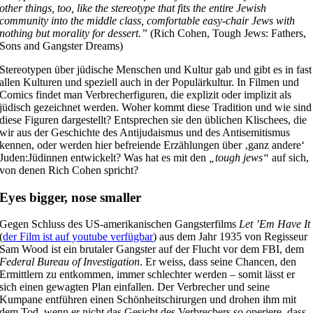
other things, too, like the stereotype that fits the entire Jewish
community into the middle class, comfortable easy-chair Jews with
nothing but morality for dessert.”
(Rich Cohen, Tough Jews: Fathers,
Sons and Gangster Dreams)
Stereotypen über jüdische Menschen und Kultur gab und gibt es in fast
allen Kulturen und speziell auch in der Populärkultur. In Filmen und
Comics findet man Verbrecherfiguren, die explizit oder implizit als
jüdisch gezeichnet werden. Woher kommt diese Tradition und wie sind
diese Figuren dargestellt? Entsprechen sie den üblichen Klischees, die
wir aus der Geschichte des Antijudaismus und des Antisemitismus
kennen, oder werden hier befreiende Erzählungen über ‚ganz andere‘
Juden:Jüdinnen entwickelt? Was hat es mit den
„tough jews“
auf sich,
von denen Rich Cohen spricht?
Eyes bigger, nose smaller
Gegen Schluss des US-amerikanischen Gangsterfilms
Let ’Em Have It
(
der Film ist auf youtube verfügbar
) aus dem Jahr 1935 von Regisseur
Sam Wood ist ein brutaler Gangster auf der Flucht vor dem FBI, dem
Federal Bureau of Investigation
. Er weiss, dass seine Chancen, den
Ermittlern zu entkommen, immer schlechter werden – somit lässt er
sich einen gewagten Plan einfallen. Der Verbrecher und seine
Kumpane entführen einen Schönheitschirurgen und drohen ihm mit
dem Tod, wenn er nicht das Gesicht des Verbrechers so operiere, dass