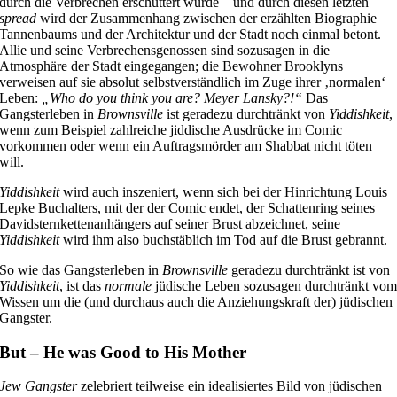
durch die Verbrechen erschüttert wurde – und durch diesen letzten
spread
wird der Zusammenhang zwischen der erzählten Biographie
Tannenbaums und der Architektur und der Stadt noch einmal betont.
Allie und seine Verbrechensgenossen sind sozusagen in die
Atmosphäre der Stadt eingegangen; die Bewohner Brooklyns
verweisen auf sie absolut selbstverständlich im Zuge ihrer ‚normalen‘
Leben:
„Who do you think you are? Meyer Lansky?!“
Das
Gangsterleben in
Brownsville
ist geradezu durchtränkt von
Yiddishkeit
,
wenn zum Beispiel zahlreiche jiddische Ausdrücke im Comic
vorkommen oder wenn ein Auftragsmörder am Shabbat nicht töten
will.
Yiddishkeit
wird auch inszeniert, wenn sich bei der Hinrichtung Louis
Lepke Buchalters, mit der der Comic endet, der Schattenring seines
Davidsternkettenanhängers auf seiner Brust abzeichnet, seine
Yiddishkeit
wird ihm also buchstäblich im Tod auf die Brust gebrannt.
So wie das Gangsterleben in
Brownsville
geradezu durchtränkt ist von
Yiddishkeit
, ist das
normale
jüdische Leben sozusagen durchtränkt vo
Wissen um die (und durchaus auch die Anziehungskraft der) jüdischen
Gangster.
But – He was Good to His Mother
Jew Gangster
zelebriert teilweise ein idealisiertes Bild von jüdischen