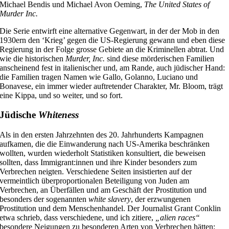
Michael Bendis und Michael Avon Oeming,
The United States of
Murder Inc.
Die Serie entwirft eine alternative Gegenwart, in der der Mob in den
1930ern den ‘Krieg’ gegen die US-Regierung gewann und eben diese
Regierung in der Folge grosse Gebiete an die Kriminellen abtrat. Und
wie die historischen
Murder, Inc.
sind diese mörderischen Familien
anscheinend fest in italienischer und, am Rande, auch jüdischer Hand:
die Familien tragen Namen wie Gallo, Golanno, Luciano und
Bonavese, ein immer wieder auftretender Charakter, Mr. Bloom, trägt
eine Kippa, und so weiter, und so fort.
Jüdische
Whiteness
Als in den ersten Jahrzehnten des 20. Jahrhunderts Kampagnen
aufkamen, die die Einwanderung nach US-Amerika beschränken
wollten, wurden wiederholt Statistiken konsultiert, die beweisen
sollten, dass Immigrant:innen und ihre Kinder besonders zum
Verbrechen neigten. Verschiedene Seiten insistierten auf der
vermeintlich überproportionalen Beteiligung von Juden am
Verbrechen, an Überfällen und am Geschäft der Prostitution und
besonders der sogenannten
white slavery
, der erzwungenen
Prostitution und dem Menschenhandel. Der Journalist Grant Conklin
etwa schrieb, dass verschiedene, und ich zitiere,
„alien races“
besondere Neigungen zu besonderen Arten von Verbrechen hätten;