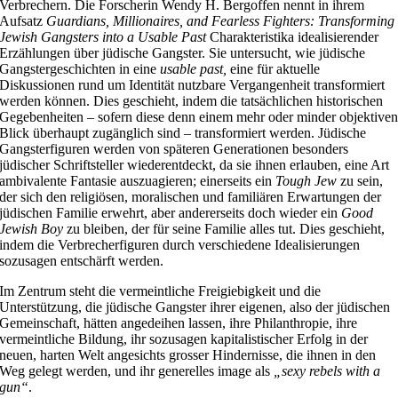
Verbrechern. Die Forscherin Wendy H. Bergoffen nennt in ihrem
Aufsatz
Guardians, Millionaires, and Fearless Fighters: Transforming
Jewish Gangsters into a Usable Past
Charakteristika idealisierender
Erzählungen über jüdische Gangster. Sie untersucht, wie jüdische
Gangstergeschichten in eine
usable past,
eine für aktuelle
Diskussionen rund um Identität nutzbare Vergangenheit transformiert
werden können. Dies geschieht, indem die tatsächlichen historischen
Gegebenheiten – sofern diese denn einem mehr oder minder objektive
Blick überhaupt zugänglich sind – transformiert werden. Jüdische
Gangsterfiguren werden von späteren Generationen besonders
jüdischer Schriftsteller wiederentdeckt, da sie ihnen erlauben, eine Art
ambivalente Fantasie auszuagieren; einerseits ein
Tough Jew
zu sein,
der sich den religiösen, moralischen und familiären Erwartungen der
jüdischen Familie erwehrt, aber andererseits doch wieder ein
Good
Jewish Boy
zu bleiben, der für seine Familie alles tut. Dies geschieht,
indem die Verbrecherfiguren durch verschiedene Idealisierungen
sozusagen entschärft werden.
Im Zentrum steht die vermeintliche Freigiebigkeit und die
Unterstützung, die jüdische Gangster ihrer eigenen, also der jüdischen
Gemeinschaft, hätten angedeihen lassen, ihre Philanthropie, ihre
vermeintliche Bildung, ihr sozusagen kapitalistischer Erfolg in der
neuen, harten Welt angesichts grosser Hindernisse, die ihnen in den
Weg gelegt werden, und ihr generelles image als
„sexy rebels with a
gun“
.