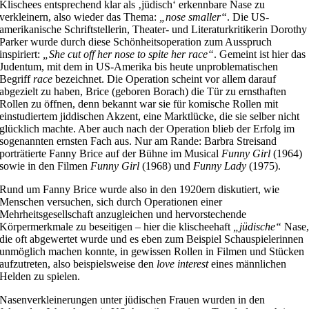
Klischees entsprechend klar als ‚jüdisch‘ erkennbare Nase zu
verkleinern, also wieder das Thema:
„nose smaller“
. Die US-
amerikanische Schriftstellerin, Theater- und Literaturkritikerin Dorothy
Parker wurde durch diese Schönheitsoperation zum Ausspruch
inspiriert:
„She cut off her nose to spite her race“
. Gemeint ist hier das
Judentum, mit dem in US-Amerika bis heute unproblematischen
Begriff
race
bezeichnet. Die Operation scheint vor allem darauf
abgezielt zu haben, Brice (geboren Borach) die Tür zu ernsthaften
Rollen zu öffnen, denn bekannt war sie für komische Rollen mit
einstudiertem jiddischen Akzent, eine Marktlücke, die sie selber nicht
glücklich machte. Aber auch nach der Operation blieb der Erfolg im
sogenannten ernsten Fach aus. Nur am Rande: Barbra Streisand
porträtierte Fanny Brice auf der Bühne im Musical
Funny Girl
(1964)
sowie in den Filmen
Funny Girl
(1968) und
Funny Lady
(1975).
Rund um Fanny Brice wurde also in den 1920ern diskutiert, wie
Menschen versuchen, sich durch Operationen einer
Mehrheitsgesellschaft anzugleichen und hervorstechende
Körpermerkmale zu beseitigen – hier die klischeehaft
„jüdische“
Nase
die oft abgewertet wurde und es eben zum Beispiel Schauspielerinnen
unmöglich machen konnte, in gewissen Rollen in Filmen und Stücken
aufzutreten, also beispielsweise den
love interest
eines männlichen
Helden zu spielen.
Nasenverkleinerungen unter jüdischen Frauen wurden in den