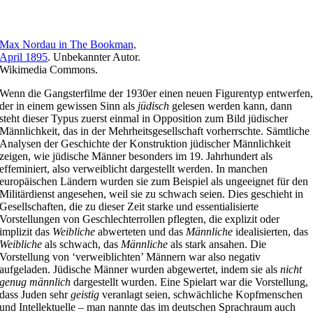
Max Nordau in The Bookman,
April 1895
. Unbekannter Autor.
Wikimedia Commons.
Wenn die Gangsterfilme der 1930er einen neuen Figurentyp entwerfen
der in einem gewissen Sinn als
jüdisch
gelesen werden kann, dann
steht dieser Typus zuerst einmal in Opposition zum Bild jüdischer
Männlichkeit, das in der Mehrheitsgesellschaft vorherrschte. Sämtliche
Analysen der Geschichte der Konstruktion jüdischer Männlichkeit
zeigen, wie jüdische Männer besonders im 19. Jahrhundert als
effeminiert, also verweiblicht dargestellt werden. In manchen
europäischen Ländern wurden sie zum Beispiel als ungeeignet für den
Militärdienst angesehen, weil sie zu schwach seien. Dies geschieht in
Gesellschaften, die zu dieser Zeit starke und essentialisierte
Vorstellungen von Geschlechterrollen pflegten, die explizit oder
implizit das
Weibliche
abwerteten und das
Männliche
idealisierten, das
Weibliche
als schwach, das
Männliche
als stark ansahen. Die
Vorstellung von ‘verweiblichten’ Männern war also negativ
aufgeladen. Jüdische Männer wurden abgewertet, indem sie als
nicht
genug männlich
dargestellt wurden. Eine Spielart war die Vorstellung,
dass Juden sehr
geistig
veranlagt seien, schwächliche Kopfmenschen
und Intellektuelle – man nannte das im deutschen Sprachraum auch