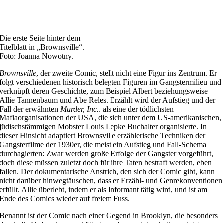
Die erste Seite hinter dem
Titelblatt in „Brownsville“.
Foto: Joanna Nowotny.
Brownsville
, der zweite Comic, stellt nicht eine Figur ins Zentrum. Er
folgt verschiedenen historisch belegten Figuren im Gangstermilieu und
verknüpft deren Geschichte, zum Beispiel Albert beziehungsweise
Allie Tannenbaum und Abe Reles. Erzählt wird der Aufstieg und der
Fall der erwähnten
Murder, Inc.
, als eine der tödlichsten
Mafiaorganisationen der USA, die sich unter dem US-amerikanischen,
jüdischstämmigen Mobster Louis Lepke Buchalter organisierte. In
dieser Hinsicht adaptiert Brownsville erzählerische Techniken der
Gangsterfilme der 1930er, die meist ein Aufstieg und Fall-Schema
durchagierten: Zwar werden große Erfolge der Gangster vorgeführt,
doch diese müssen zuletzt doch für ihre Taten bestraft werden, eben
fallen. Der dokumentarische Anstrich, den sich der Comic gibt, kann
nicht darüber hinwegtäuschen, dass er Erzähl- und Genrekonventionen
erfüllt. Allie überlebt, indem er als Informant tätig wird, und ist am
Ende des Comics wieder auf freiem Fuss.
Benannt ist der Comic nach einer Gegend in Brooklyn, die besonders