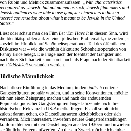
von Rubin und Melnick zusammenzufassen:
„
With characteristics
recognized as ‚Jewish‘ but not named as such, Jewish filmmakers and
Jewish audiences were able to use gangster characters to have a
‘secret’ conversation about what it meant to be Jewish in the United
States.”
Liest oder schaut man den Film
Let ʼEm Have It
in diesem Sinn, wird
die Identitätsproblematik zu einer jüdischen Problematik, die zudem ja
speziell im Hinblick auf Schönheitsoperationen Teil des öffentlichen
Diskurses war – wie die weithin diskutierte Schönheitsoperation von
Fanny Brice belegt. Die Frage nach der Identität der Gangster und
nach ihrer Sichtbarkeit kann somit auch als Frage nach der Sichtbarkeit
von
Yiddishkeit
verstanden werden.
Jüdische Männlichkeit
Nach dieser Einführung in das Medium, in dem
jüdisch
codierte
Gangsterfiguren populär wurden, und in seine Konventionen, möchte
ich nun einen Zeitsprung machen und nach der andauernden
Popularität jüdischer Gangsterfiguren lange Jahrzehnte nach ihrer
historischen Relevanz in US-Amerika fragen. Es soll somit nicht
zuletzt darum gehen, ob Darstellungsarten gleichbleiben oder sich
verändern. Mich interessiert, inwiefern neuere Gangsterdarstellungen
konform bleiben mit den Darstellungen aus den 1930ern und inwiefern
sie ähnliche Fragen aufwerfen. Zu diesem Zweck möchte ich einige