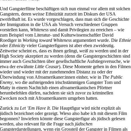
Und Gangsterfilme beschäftigen sich nun einmal vor allem mit solchen
Gangstern, deren
weisse
Ethnizität zurzeit im Diskurs der USA
zweifelhaft ist. Es wurde vorgeschlagen, dass man sich die Geschichte
der Immigration in die USA als Versuch verschiedener Gruppen
vorstellen kann,
Whiteness
und damit Privilegien zu erreichen – wie
zum Beispiel vom Literatur- und Kulturwissenschaftler David
Roediger in
Working toward Whiteness
argumentiert wurde. Die
Ethni
oder
Ethnicity
vieler Gangsterfiguren ist aber eben zweideutig.
Zeitweise scheint es, dass es ihnen gelingt,
weiß
zu werden und in der
High Society akzeptiert zu werden (denn die Gangstergeschichten sind
immer auch Geschichten über gesellschaftliche Aufstiegsversuche, wie
etwa der erwähnte
Little Ceasar
). Diese Momente gehen in den Filmen
wieder und wieder mit der zunehmenden Distanz zu oder der
Überwindung von Afroamerikaner:innen einher, wie in
The Public
Enemy
, wo die aufsteigenden irischstämmigen Gangster Tom und
Matty in einem Nachtclub einen afroamerikanischen Pförtner
herumbefehlen dürfen, nachdem sie sich zuvor zu kriminellen
Zwecken noch mit Afroamerikanern umgeben hatten.
Zurück zu
Let ʼEm Have It
. Die Hauptfigur wird nicht explizit als
jüdisch bezeichnet oder gezeigt. Wieso also habe ich mit diesem Film
begonnen? Inwiefern könnte diese Gangsterfigur als jüdisch gelesen
werden, also relevant für die Frage nach
jüdischen
Gangsterdarstellungen, wenn ein Grossteil der Gangster in Filmen als