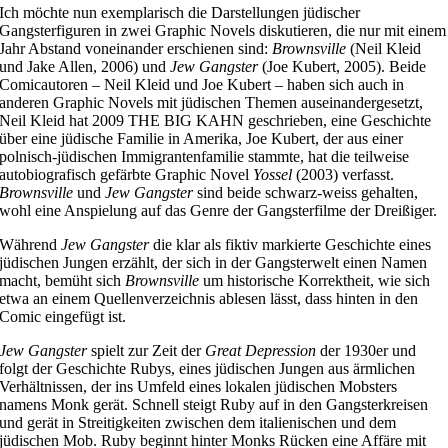
Ich möchte nun exemplarisch die Darstellungen jüdischer
Gangsterfiguren in zwei Graphic Novels diskutieren, die nur mit einem
Jahr Abstand voneinander erschienen sind:
Brownsville
(Neil Kleid
und Jake Allen, 2006) und
Jew Gangster
(Joe Kubert, 2005). Beide
Comicautoren – Neil Kleid und Joe Kubert – haben sich auch in
anderen Graphic Novels mit jüdischen Themen auseinandergesetzt,
Neil Kleid hat 2009 THE BIG KAHN geschrieben, eine Geschichte
über eine jüdische Familie in Amerika, Joe Kubert, der aus einer
polnisch-jüdischen Immigrantenfamilie stammte, hat die teilweise
autobiografisch gefärbte Graphic Novel
Yossel
(2003) verfasst.
Brownsville
und
Jew Gangster
sind beide schwarz-weiss gehalten,
wohl eine Anspielung auf das Genre der Gangsterfilme der Dreißiger.
Während
Jew Gangster
die klar als fiktiv markierte Geschichte eines
jüdischen Jungen erzählt, der sich in der Gangsterwelt einen Namen
macht, bemüht sich
Brownsville
um historische Korrektheit, wie sich
etwa an einem Quellenverzeichnis ablesen lässt, dass hinten in den
Comic eingefügt ist.
Jew Gangster
spielt zur Zeit der
Great Depression
der 1930er und
folgt der Geschichte Rubys, eines jüdischen Jungen aus ärmlichen
Verhältnissen, der ins Umfeld eines lokalen jüdischen Mobsters
namens Monk gerät. Schnell steigt Ruby auf in den Gangsterkreisen
und gerät in Streitigkeiten zwischen dem italienischen und dem
jüdischen Mob. Ruby beginnt hinter Monks Rücken eine Affäre mit