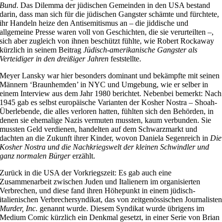
Bund
. Das Dilemma der jüdischen Gemeinden in den USA bestand
darin, dass man sich für die jüdischen Gangster schämte und fürchtete,
ihr Handeln heize den Antisemitismus an – die jiddische und
allgemeine Presse waren voll von Geschichten, die sie verurteilten –,
sich aber zugleich von ihnen beschützt fühlte, wie Robert Rockaway
kürzlich in seinem Beitrag
Jüdisch-amerikanische Gangster als
Verteidiger in den dreißiger Jahren
feststellte.
Meyer Lansky war hier besonders dominant und bekämpfte mit seinen
Männern ‘Braunhemden’ in NYC und Umgebung, wie er selber in
einem Interview aus dem Jahr 1980 berichtet. Nebenbei bemerkt: Nach
1945 gab es selbst europäische Varianten der Kosher Nostra – Shoah-
Überlebende, die alles verloren hatten, fühlten sich den Behörden, in
denen sie ehemalige Nazis vermuten mussten, kaum verbunden. Sie
mussten Geld verdienen, handelten auf dem Schwarzmarkt und
dachten an die Zukunft ihrer Kinder, wovon Daniela Segenreich in
Die
Kosher Nostra und die Nachkriegswelt der kleinen Schwindler und
ganz normalen Bürger
erzählt.
Zurück in die USA der Vorkriegszeit: Es gab auch eine
Zusammenarbeit zwischen Juden und Italienern im organisierten
Verbrechen, und diese fand ihren Höhepunkt in einem jüdisch-
italienischen Verbrechersyndikat, das von zeitgenössischen Journaliste
Murder, Inc.
genannt wurde. Diesem Syndikat wurde übrigens im
Medium Comic kürzlich ein Denkmal gesetzt, in einer Serie von Brian