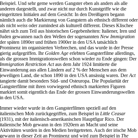
Beispiel. Und sehr gerne werden Gangster eben als anders als alle
anderen dargestellt, und zwar nicht nur durch Kunstgriffe wie die
eingeritzten Initialen auf dem Gesicht: In den Dreißigern begann
nämlich auch die Markierung von Gangstern als ethnisch different oder
als nicht
weiss
oder zumindest als kulturell different. Dieses Klischee
nährt sich zum Teil aus historischen Gegebenheiten: Italiener, Iren und
Juden gewannen nach den Wellen der sogenannten
New Immigration
der späten 1890er und frühen 1900er in den USA tatsächlich
Prominenz im organisierten Verbrechen, und das wurde in der Presse
gierig aufgegriffen. Ihr
Golden Age
erlebten Gangsterfilme allerdings,
als die grossen Immigrationswellen schon wieder zu Ende gingen: Der
Immigration Restriction Act
aus dem Jahr 1924 limitierte die
Einwanderung aus allen Ländern auf 2 % der Menschen aus dem
jeweiligen Land, die schon 1890 in den USA ansässig waren. Der
Act
tangierte damit besonders Süd- und Osteuropa. Die Popularität der
Gangsterfilme mit ihren vorwiegend ethnisch markierten Figuren
markiert somit eigentlich das Ende der grossen Einwanderungswellen
in den USA.
Immer wieder wurde in den Gangsterfilmen speziell auf den
italienischen Mob zurückgegriffen, zum Beispiel in
Little Ceasar
(1931), mit der italienisch-amerikanischen Hauptfigur Rico. Der
italienische Mob gewann in den 1920ern an Macht und seine
Aktivitäten wurden in den Medien breitgetreten. Auch der irische Mob
gewann in dieser Zeit an Prominenz und wird zum Beispiel in
The