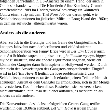
folgenden Jahrzehnten in US-Amerika zu einem Trend, der auch in
Comics behandelt wurde. Die Künstlerin Aline Kominsky-Crumb
veröffentlichte 1989 im Underground-Comicmagazin
Wimmen’s
Comix
einen Strip mit dem Titel
Nose Job
, der darum geht, wie
Schönheitsoperationen im jüdischen Milieu in Long Island der 1960er,
in dem sie aufwuchs, allgegenwärtig waren.
Anders als die anderen
Aber zurück in die Dreißiger und ins Genre der Gangsterfilme. Ein
knappes Jahrzehnt nach der berühmten und vieldiskutierten
Schönheitsoperation von Fanny Brice wird in
Let ʼEm Have It
auch
eine Art Schönheitsoperation präsentiert,
„he’ll make my eyes bigger,
my nose smaller“
, und die andere Figur merkt sogar an, vielleicht
könnte der Gangster dann Schauspieler in Hollywood werden. Durch
den nicht den Anweisungen des Gangsters entsprechenden Eingriff
wird in
Let ʼEm Have It
freilich die Idee problematisiert, dass
Schönheitsoperationen es tatsächlich erlauben, einen Teil der Identität
abzulegen. Anstatt es dem Gangster zu ermöglichen, sich in der Menge
zu verstecken, lässt ihn eben dieses Bestreben, sich zu verstecken,
nicht aufzufallen, nur umso deutlicher auffallen, es markiert ihn als
anders als alle anderen.
Die Konventionen des höchst erfolgreichen Genres Gangsterfilm
wurden in den 1930ern etabliert,
Let ‘Em Have It
ist ein frühes