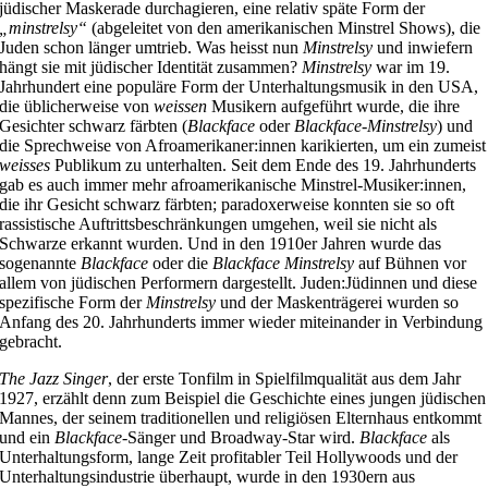
jüdischer Maskerade durchagieren, eine relativ späte Form der
„minstrelsy“
(abgeleitet von den amerikanischen Minstrel Shows), die
Juden schon länger umtrieb. Was heisst nun
Minstrelsy
und inwiefern
hängt sie mit jüdischer Identität zusammen?
Minstrelsy
war im 19.
Jahrhundert eine populäre Form der Unterhaltungsmusik in den USA,
die üblicherweise von
weissen
Musikern aufgeführt wurde, die ihre
Gesichter schwarz färbten (
Blackface
oder
Blackface-Minstrelsy
) und
die Sprechweise von Afroamerikaner:innen karikierten, um ein zumeist
weisses
Publikum zu unterhalten. Seit dem Ende des 19. Jahrhunderts
gab es auch immer mehr afroamerikanische Minstrel-Musiker:innen,
die ihr Gesicht schwarz färbten; paradoxerweise konnten sie so oft
rassistische Auftrittsbeschränkungen umgehen, weil sie nicht als
Schwarze erkannt wurden. Und in den 1910er Jahren wurde das
sogenannte
Blackface
oder die
Blackface Minstrelsy
auf Bühnen vor
allem von jüdischen Performern dargestellt. Juden:Jüdinnen und diese
spezifische Form der
Minstrelsy
und der Maskenträgerei wurden so
Anfang des 20. Jahrhunderts immer wieder miteinander in Verbindung
gebracht.
The Jazz Singer
, der erste Tonfilm in Spielfilmqualität aus dem Jahr
1927, erzählt denn zum Beispiel die Geschichte eines jungen jüdischen
Mannes, der seinem traditionellen und religiösen Elternhaus entkommt
und ein
Blackface
-Sänger und Broadway-Star wird.
Blackface
als
Unterhaltungsform, lange Zeit profitabler Teil Hollywoods und der
Unterhaltungsindustrie überhaupt, wurde in den 1930ern aus