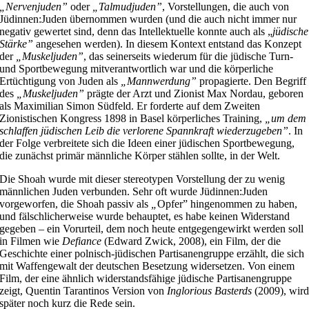
„
Nervenjuden”
oder
„Talmudjuden”
, Vorstellungen, die auch von
Jüdinnen:Juden übernommen wurden (und die auch nicht immer nur
negativ gewertet sind, denn das Intellektuelle konnte auch als „
jüdische
Stärke”
angesehen werden). In diesem Kontext entstand das Konzept
der
„Muskeljuden”
, das seinerseits wiederum für die jüdische Turn-
und Sportbewegung mitverantwortlich war und die körperliche
Ertüchtigung von Juden als
„Mannwerdung”
propagierte. Den Begriff
des
„Muskeljuden”
prägte der Arzt und Zionist Max Nordau, geboren
als Maximilian Simon Südfeld. Er forderte auf dem Zweiten
Zionistischen Kongress 1898 in Basel körperliches Training,
„um dem
schlaffen jüdischen Leib die verlorene Spannkraft wiederzugeben”
. In
der Folge verbreitete sich die Ideen einer jüdischen Sportbewegung,
die zunächst primär männliche Körper stählen sollte, in der Welt.
Die Shoah wurde mit dieser stereotypen Vorstellung der zu wenig
männlichen Juden verbunden. Sehr oft wurde Jüdinnen:Juden
vorgeworfen, die Shoah passiv als
„
Opfer” hingenommen zu haben,
und fälschlicherweise wurde behauptet, es habe keinen Widerstand
gegeben – ein Vorurteil, dem noch heute entgegengewirkt werden soll
in Filmen wie
Defiance
(Edward Zwick, 2008), ein Film, der die
Geschichte einer polnisch-jüdischen Partisanengruppe erzählt, die sich
mit Waffengewalt der deutschen Besetzung widersetzen. Von einem
Film, der eine ähnlich widerstandsfähige jüdische Partisanengruppe
zeigt, Quentin Tarantinos Version von
Inglorious Basterds
(2009), wir
später noch kurz die Rede sein.