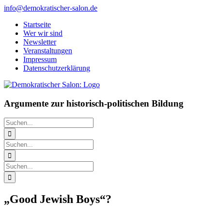
Zum
info@demokratischer-salon.de
Inhalt
Startseite
springen
Wer wir sind
Newsletter
Veranstaltungen
Impressum
Datenschutzerklärung
Argumente zur historisch-politischen Bildung
Suche
nach:
Suche
nach:
Suche
nach:
„Good Jewish Boys“?