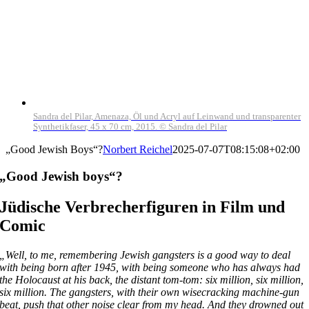
Sandra del Pilar, Amenaza, Öl und Acryl auf Leinwand und transparenter
Synthetikfaser, 45 x 70 cm, 2015. © Sandra del Pilar
„Good Jewish Boys“?
Norbert Reichel
2025-07-07T08:15:08+02:00
„Good Jewish boys“?
Jüdische Verbrecherfiguren in Film und
Comic
„
Well, to me, remembering Jewish gangsters is a good way to deal
with being born after 1945, with being someone who has always had
the Holocaust at his back, the distant tom-tom: six million, six million,
six million. The gangsters, with their own wisecracking machine-gun
beat, push that other noise clear from my head. And they drowned out