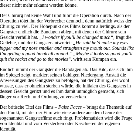
dieser nicht mehr erkannt werden könne.
Der Chirurg hat keine Wahl und führt die Operation durch. Nach der
Operation tötet ihn der Verbrecher dennoch, denn natürlich weiss der
Chirurg zu viel. Der Höhepunkt des Films kommt allerdings, als der
Gangster endlich die Bandagen ablegt, mit denen der Chirurg sein
Gesicht verhüllt hat.
„I wonder if you’ll be changed much“,
fragt die
Geliebte, und der Gangster antwortet:
„He said he’d make my eyes
bigger and my nose smaller and straighten my mouth out. Sounds like
I’m getting a good break all around.“ „Maybe it looks so good you’ll
quit the racket and go to the movies“
, wirft sein Kumpan ein.
Endlich nimmt der Gangster die Bandagen ab. Das Bild, das sich ihm
im Spiegel zeigt, markiert seinen baldigen Niedergang. Anstatt die
Anweisungen des Gangsters zu befolgen, hat der Chirurg, der wohl
wusste, dass er ohnehin sterben würde, die Initialen des Gangsters in
dessen Gesicht geritzt und es ihm damit unmöglich gemacht, sich
länger vor Recht und Ordnung zu verstecken.
Der britische Titel des Films –
False Faces
– bringt die Thematik auf
den Punkt, mit der der Film wie viele andere aus dem Genre der
sogenannten Gangsterfilme auch ringt. Problematisiert wird die Frage
von Identität und vom Verstecken oder Kaschieren der eigenen
Identität.