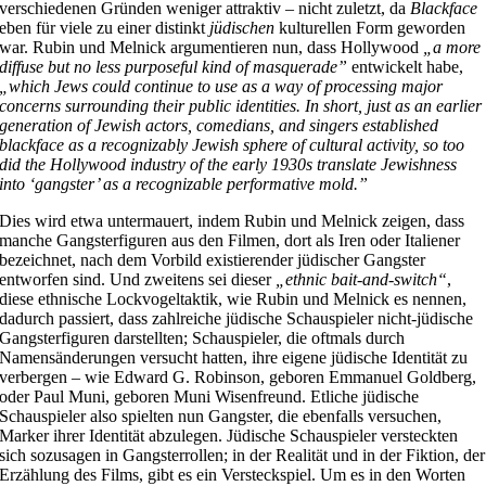
verschiedenen Gründen weniger attraktiv – nicht zuletzt, da
Blackface
eben für viele zu einer distinkt
jüdischen
kulturellen Form geworden
war. Rubin und Melnick argumentieren nun, dass Hollywood
„
a more
diffuse but no less purposeful kind of masquerade”
entwickelt habe,
„which Jews could continue to use as a way of processing major
concerns surrounding their public identities. In short, just as an earlier
generation of Jewish actors, comedians, and singers established
blackface as a recognizably Jewish sphere of cultural activity, so too
did the Hollywood industry of the early 1930s translate Jewishness
into ‘gangster’ as a recognizable performative mold.”
Dies wird etwa untermauert, indem Rubin und Melnick zeigen, dass
manche Gangsterfiguren aus den Filmen, dort als Iren oder Italiener
bezeichnet, nach dem Vorbild existierender jüdischer Gangster
entworfen sind. Und zweitens sei dieser
„ethnic bait-and-switch“
,
diese ethnische Lockvogeltaktik, wie Rubin und Melnick es nennen,
dadurch passiert, dass zahlreiche jüdische Schauspieler nicht-jüdische
Gangsterfiguren darstellten; Schauspieler, die oftmals durch
Namensänderungen versucht hatten, ihre eigene jüdische Identität zu
verbergen – wie Edward G. Robinson, geboren Emmanuel Goldberg,
oder Paul Muni, geboren Muni Wisenfreund. Etliche jüdische
Schauspieler also spielten nun Gangster, die ebenfalls versuchen,
Marker ihrer Identität abzulegen. Jüdische Schauspieler versteckten
sich sozusagen in Gangsterrollen; in der Realität und in der Fiktion, der
Erzählung des Films, gibt es ein Versteckspiel. Um es in den Worten