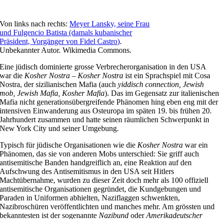
Von links nach rechts:
Meyer Lansky, seine Frau
und Fulgencio Batista (damals kubanischer
Präsident, Vorgänger von Fidel Castro)
.
Unbekannter Autor. Wikimedia Commons.
Eine jüdisch dominierte grosse Verbrecherorganisation in den USA
war die
Kosher Nostra
–
Kosher Nostra
ist ein Sprachspiel mit Cosa
Nostra, der sizilianischen Mafia (auch
yiddisch connection, Jewish
mob, Jewish Mafia, Kosher Mafia
). Das im Gegensatz zur italienische
Mafia nicht generationsübergreifende Phänomen hing eben eng mit der
intensiven Einwanderung aus Osteuropa im späten 19. bis frühen 20.
Jahrhundert zusammen und hatte seinen räumlichen Schwerpunkt in
New York City und seiner Umgebung.
Typisch für jüdische Organisationen wie die
Kosher Nostra
war ein
Phänomen, das sie von anderen Mobs unterschied: Sie griff auch
antisemitische Banden handgreiflich an, eine Reaktion auf den
Aufschwung des Antisemitismus in den USA seit Hitlers
Machtübernahme, wurden zu dieser Zeit doch mehr als 100 offiziell
antisemitische Organisationen gegründet, die Kundgebungen und
Paraden in Uniformen abhielten, Naziflaggen schwenkten,
Nazibroschüren veröffentlichten und manches mehr. Am grössten und
bekanntesten ist der sogenannte
Nazibund
oder
Amerikadeutscher