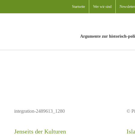
Startseite
Wer wir sind
Newsletter
Argumente zur historisch-poli
integration-2489613_1280
© P
Islamischer Feminismus
Jenseits der Kulturen
Isl