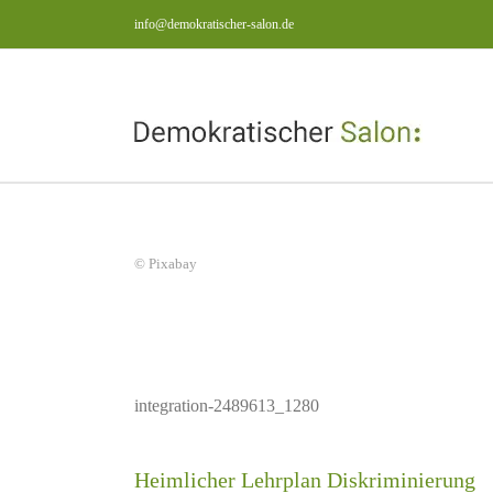
Zum
info@demokratischer-salon.de
Inhalt
springen
View
© Pixabay
Larger
Image
integration-2489613_1280
riminierung
Jenseits der Kulturen
Heimlicher Lehrplan Diskriminierung