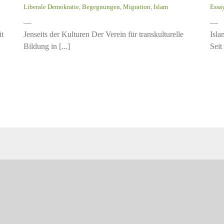
Liberale Demokratie
,
Begegnungen
,
Migration
,
Islam
Essa
—
—
it
Jenseits der Kulturen Der Verein für transkulturelle
Isla
Bildung in [...]
Seit 