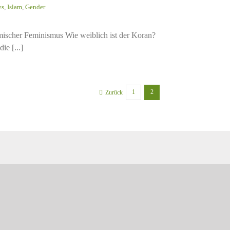
ys
,
Islam
,
Gender
mischer Feminismus Wie weiblich ist der Koran?
die [...]
1
2
Zurück