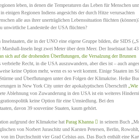
egionen leben, in denen die Temperaturen das Leben für Menschen un
in einigen Regionen Indiens angesichts der durch Hitze verursachten
schen alle aus ihrer unerträglichen Lebenssituation flüchten (können)
zu unwirtliche Landesteile der USA flüchten?
 Inselstaaten, die in der UNO eine eigene Gruppe bilden, die SIDS („S
 Marshall-Inseln liegt zwei Meter über dem Meer. Der Inselstaat hat 4
n sich auf die drohenden Überflutungen, die Versalzung der Brunnen
 verbriefte Recht, in die USA auszuwandern, aber dies ist – auch anges
weise keine Option mehr, wenn es so weit kommt. Einige Staaten im S
, Stürme und Überflutungen unter den Folgen der Klimakrise. Heike Bu
derungen in New York City unter der apokalyptischen Überschrift
„Wie 
itete Ablehnung von Zuwanderung in den USA ist ein weiteres Hinderni
Migrationspolitik keine Option für eine Umsiedlung. Bei den
taaten, davon 39 souveräne Staaten, kaum gehört.
tion aufgrund der Klimakrise hat
Parag Khanna
in seinem Buch „M
glischen von Norbert Juraschitz und Karsten Petersen, Berlin, Rowohlt
von im Durchschnitt vier Grad Celsius aus. Das Buch enthält eine Kart