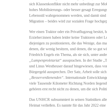
sich Klassenkonflikte nicht mehr unbedingt zur Mo
hohes Mobilisierungs- oder besser gesagt Erregung
Lebensstil wahrgenommen werden, und damit sind w
Migration – beides wird zur sozialen Frage hochgep
Wer einen Traktor oder ein Privatflugzeug besitzt, ha
Erzieher:innen haben leider keine Traktoren oder L
diejenigen zu positionieren, die das Wenige, das ma
denen, die wenig besitzen, und denen, die so gut w
Friedrich Engels ein Thema, als sie sich, unter 
„Lumpenproletariat“
aussprachen. In der Studie „
und Linus Westheuser darauf hingewiesen, dass v
Bürgergeld aussprechen. Der Satz, Arbeit solle sich
„Besserverdienenden“
. Internationale Entwicklun
viele Tausende Kilometer Richtung Norden liegend
gehören erst recht nicht zu denen, um die sich Poli
Das UNHCR subsummiert in seinen Statistiken alle 
Heimat verließen. Es nannte für das Jahr 2022 ein