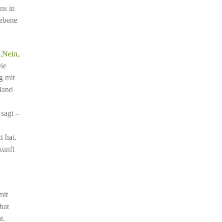
ns in
iebene
„Nein,
ie
g mit
hland
sagt –
t hat.
kunft
mit
hat
t.