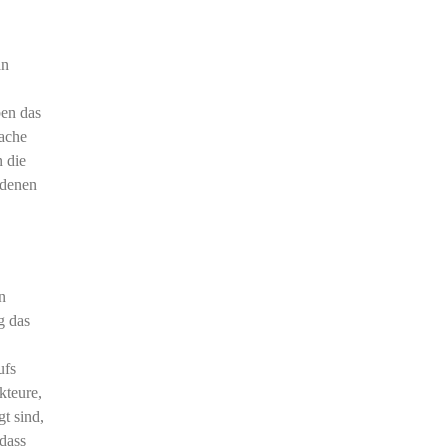
an
ben das
sache
n die
edenen
n
g das
ufs
kteure,
t sind,
dass