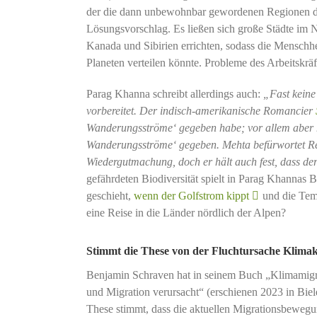
der die dann unbewohnbar gewordenen Regionen des 
Lösungsvorschlag. Es ließen sich große Städte im 
Kanada und Sibirien errichten, sodass die Menschhe
Planeten verteilen könnte. Probleme des Arbeitskrä
Parag Khanna schreibt allerdings auch:
„Fast keine
vorbereitet. Der indisch-amerikanische Romancier
Wanderungsströme‘ gegeben habe; vor allem aber h
Wanderungsströme‘ gegeben. Mehta befürwortet Re
Wiedergutmachung, doch er hält auch fest, dass d
gefährdeten Biodiversität spielt in Parag Khannas B
geschieht,
wenn der Golfstrom kippt
und die Temp
eine Reise in die Länder nördlich der Alpen?
Stimmt die These von der Fluchtursache Klimak
Benjamin Schraven hat in seinem Buch „Klimamigr
und Migration verursacht“ (erschienen 2023 in Bielef
These stimmt, dass die aktuellen Migrationsbewegu