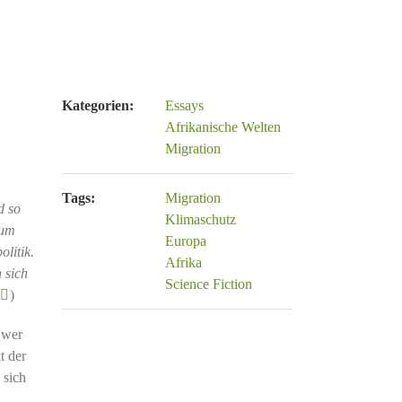
Kategorien:
Essays
Afrikanische Welten
Migration
Tags:
Migration
d so
Klimaschutz
aum
Europa
olitik.
Afrika
 sich
Science Fiction
)
 wer
t der
 sich