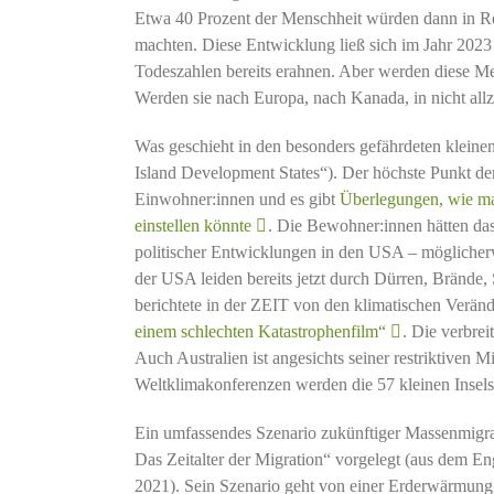
Etwa 40 Prozent der Menschheit würden dann in R
machten. Diese Entwicklung ließ sich im Jahr 2023 
Todeszahlen bereits erahnen. Aber werden diese Men
Werden sie nach Europa, nach Kanada, in nicht all
Was geschieht in den besonders gefährdeten kleinen
Island Development States“). Der höchste Punkt der
Einwohner:innen und es gibt
Überlegungen, wie ma
einstellen könnte
. Die Bewohner:innen hätten das
politischer Entwicklungen in den USA – möglicher
der USA leiden bereits jetzt durch Dürren, Brände
berichtete in der ZEIT von den klimatischen Verän
einem schlechten Katastrophenfilm“
. Die verbre
Auch Australien ist angesichts seiner restriktiven 
Weltklimakonferenzen werden die 57 kleinen Insels
Ein umfassendes Szenario zukünftiger Massenmigra
Das Zeitalter der Migration“ vorgelegt (aus dem En
2021). Sein Szenario geht von einer Erderwärmung 