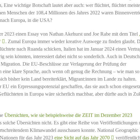
Eine wichtige Botschaft lautet aber auch: wer flüchtet, flüchtet meiste
nen Menschen der 108,4 Millionen des Jahres 2022 waren Binnenvertr
 nach Europa, in die USA?
er 2023 einen Essay von Nathan Akehurst und Joe Rabe mit dem Titel
“
. Zumal Europa immer wieder kreative Auswege zu finden glaubt. D
üchtete nach Ruanda schicken, Italien hat im Januar 2024 einen Vertra
g sein könnten, interessiert dabei nicht so sonderlich. Auch in Deutsc
r Migration. Die EU-Beschlüsse zur Verlagerung der Prüfung der
n eine klare Sprache, auch wenn oft genug die Rechnung – wie man so 
ich bisher kein Land bereiterklärt, Migrant:innen im Lande zu halten.
r EU ein Erpressungspotenzial geschaffen, das sie auch schon eingesetz
Geflüchteten in Europa wäre sicherlich machbar, aber dürfte auch in Zu
che
Übersichten, wie sie beispielsweise die ZEIT im Dezember 2023
s solche Übersichten nicht. Es gibt eine Reihe von Veröffentlichungen 
fortschreitendem Klimawandel ausschauen konnte. National Geographic 
 Nationen für das Jahr 2023
eine Sicht auf das Jahr 2070
veröffentlich