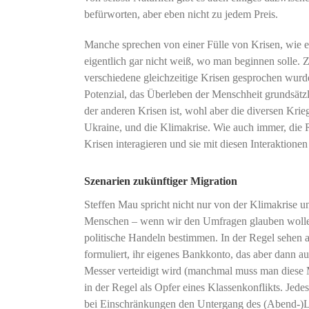
befürworten, aber eben nicht zu jedem Preis.
Manche sprechen von einer Fülle von Krisen, wie e
eigentlich gar nicht weiß, wo man beginnen solle. Z
verschiedene gleichzeitige Krisen gesprochen wurde
Potenzial, das Überleben der Menschheit grundsätzli
der anderen Krisen ist, wohl aber die diversen Krie
Ukraine, und die Klimakrise. Wie auch immer, die R
Krisen interagieren und sie mit diesen Interaktion
Szenarien zukünftiger Migration
Steffen Mau spricht nicht nur von der Klimakrise u
Menschen – wenn wir den Umfragen glauben wollen 
politische Handeln bestimmen. In der Regel sehen a
formuliert, ihr eigenes Bankkonto, das aber dann a
Messer verteidigt wird (manchmal muss man diese M
in der Regel als Opfer eines Klassenkonflikts. Jede
bei Einschränkungen den Untergang des (Abend-)La