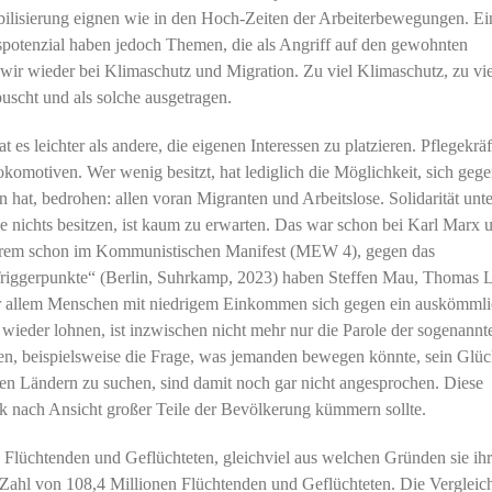
bilisierung eignen wie in den Hoch-Zeiten der Arbeiterbewegungen. Ei
spotenzial haben jedoch Themen, die als Angriff auf den gewohnten
ir wieder bei Klimaschutz und Migration. Zu viel Klimaschutz, zu vie
uscht und als solche ausgetragen.
t es leichter als andere, die eigenen Interessen zu platzieren. Pflegekrä
okomotiven. Wer wenig besitzt, hat lediglich die Möglichkeit, sich geg
n hat, bedrohen: allen voran Migranten und Arbeitslose. Solidarität unte
ie nichts besitzen, ist kaum zu erwarten. Das war schon bei Karl Marx 
anderem schon im Kommunistischen Manifest (MEW 4), gegen das
Triggerpunkte“ (Berlin, Suhrkamp, 2023) haben Steffen Mau, Thomas 
or allem Menschen mit niedrigem Einkommen sich gegen ein auskömmli
 wieder lohnen, ist inzwischen nicht mehr nur die Parole der sogenannt
gen, beispielsweise die Frage, was jemanden bewegen könnte, sein Glüc
en Ländern zu suchen, sind damit noch gar nicht angesprochen. Diese
tik nach Ansicht großer Teile der Bevölkerung kümmern sollte.
Flüchtenden und Geflüchteten, gleichviel aus welchen Gründen sie ih
e Zahl von 108,4 Millionen Flüchtenden und Geflüchteten. Die Vergleic