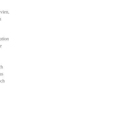
vien,
n
ation
e
ch
as
och