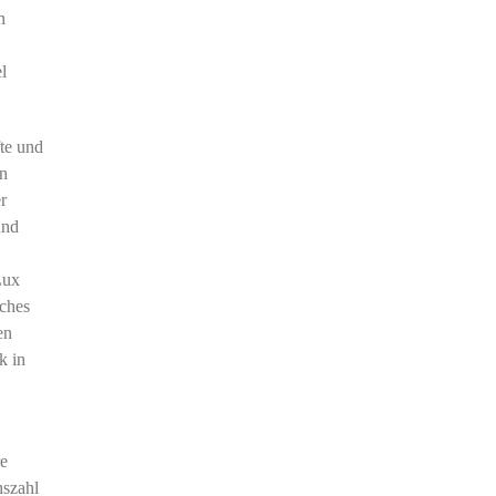
n
l
fte und
en
r
und
Lux
ches
en
k in
re
hszahl