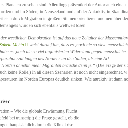
Planeten zu sehen sind. Allerdings präsentiert der Autor auch einen
Norden und im Süden, in Neuseeland und auf der Antarktis, in Skandina
it sich durch Migration in großem Stil neu orientieren und neu über de
ftemangels würden sich ebenfalls weltweit lösen.
 der westlichen Demokratien ist auf das neue Zeitalter der Massenmigr
Suketu Mehta
weist darauf hin, dass es ‚noch nie so viele menschlich
abe es ‚noch nie so viel organisierten Widerstand gegen menschliche
parationszahlungen des Nordens an den Süden, als eine Art
er Norden ohnehin mehr Migranten brauche denn je.“
(Die Frage der si
uch keine Rolle.) In all diesen Szenarien ist noch nicht eingerechnet, w
eraturen im Norden Europas deutlich sinken. Wie attraktiv ist dann n
rise?
ation – Wie die globale Erwärmung Flucht
eld bei transcript) die Frage gestellt, ob die
ngen hauptsächlich durch die Klimakrise