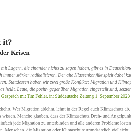
 it?
 der Krisen
mit Lagern, die einander nichts zu sagen haben, gibt es in Deutschlan
ch immer stärker radikalisieren. Der alte Klassenkonflikt spielt dabei k
ieren. Stattdessen haben wir zwei große Konflikte: Migration und Klimap
heißt, Leute, die positiv gegenüber Migration eingestellt sind, setzten
 Gespräch mit Tim Fehler, in: Süddeutsche Zeitung 1. September 2023
ekehrt. Wer Migration ablehnt, lehnt in der Regel auch Klimaschutz ab,
ts wissen. Manche glauben, dass der Klimaschutz Dreh- und Angelpunk
 einfach jede Migration zu unterbinden und alle anderen Probleme lösten
en, Menschen, die Migration oder Klimaschutz grundsätzlich vielleicht