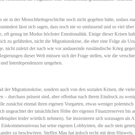
s sie in der Menschheitsgeschichte noch nicht gegeben hätte, sodass m
umindest lässt sich sagen, dass noch nie so umfassend und so viel über
, oft genug im Modus höchster Emotionalität. Einige dieser Krisen ha
ch zu gefährden, nicht die Migrationskrise, die eher eine Folge als Ur
ge, nicht zuletzt der nach wie vor andauernde russländische Krieg gege
egierungen dieser Welt müssen sich der Frage stellen, wie die verschi
en und Interdependenzen umgehen.
nd der Migrationskrise, sondern auch von den sozialen Krisen, die viele
– durchaus präsent sind, aber offenbar nach ihrem Eindruck zu weni
lle zunächst einmal ihren eigenen Vorgarten, etwas weniger polemisch
uch ungeachtet der tatsächlichen Höhe der eigenen Finanzreserven bis a
etapher leider wörtlich nehmen). Sie inszenieren sich sozusagen als A
s Einkommensniveau hat seine eigenen Lobbyisten, die auch stets geneig
ndes zu beschwören. Steffen Mau hat jedoch recht mit dem Hinweis, 