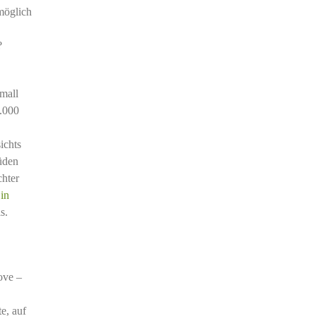
möglich
?
mall
3.000
ichts
üden
chter
in
s.
ove –
,
e, auf