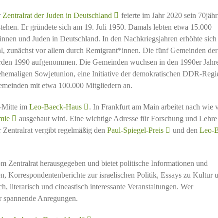
r
Zentralrat der Juden in Deutschland
feierte im Jahr 2020 sein 70jähr
tehen. Er gründete sich am 19. Juli 1950. Damals lebten etwa 15.000
innen und Juden in Deutschland. In den Nachkriegsjahren erhöhte sich
l, zunächst vor allem durch Remigrant*innen. Die fünf Gemeinden d
den 1990 aufgenommen. Die Gemeinden wuchsen in den 1990er Jahr
ehemaligen Sowjetunion, eine Initiative der demokratischen DDR-Regi
emeinden mit etwa 100.000 Mitgliedern an.
n-Mitte im
Leo-Baeck-Haus
. In Frankfurt am Main arbeitet nach wie 
mie
ausgebaut wird. Eine wichtige Adresse für Forschung und Lehre i
r Zentralrat vergibt regelmäßig den
Paul-Spiegel-Preis
und den
Leo-B
m Zentralrat herausgegeben und bietet politische Informationen und
, Korrespondentenberichte zur israelischen Politik, Essays zu Kultur 
h, literarisch und cineastisch interessante Veranstaltungen. Wer
er spannende Anregungen.