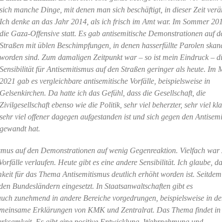
sich manche Dinge, mit denen man sich beschäftigt, in dieser Zeit verä
Ich denke an das Jahr 2014, als ich frisch im Amt war. Im Sommer 20
die Gaza-Offensive statt. Es gab antisemitische Demonstrationen auf d
Straßen mit üblen Beschimpfungen, in denen hasserfüllte Parolen skand
worden sind. Zum damaligen Zeitpunkt war – so ist mein Eindruck – d
Sensibilität für Antisemitismus auf den Straßen geringer als heute. Im 
2021 gab es vergleichbare antisemitische Vorfälle, beispielsweise in
Gelsenkirchen. Da hatte ich das Gefühl, dass die Gesellschaft, die
Zivilgesellschaft ebenso wie die Politik, sehr viel beherzter, sehr viel kla
sehr viel offener dagegen aufgestanden ist und sich gegen den Antisem
gewandt hat.
smus auf den Demonstrationen auf wenig Gegenreaktion. Vielfach war 
fälle verlaufen. Heute gibt es eine andere Sensibilität. Ich glaube, das
eit für das Thema Antisemitismus deutlich erhöht worden ist. Seitdem
en Bundesländern eingesetzt. In Staatsanwaltschaften gibt es
auch zunehmend in andere Bereiche vorgedrungen, beispielsweise in d
gemeinsame Erklärungen von KMK und Zentralrat. Das Thema findet in
ksamkeit. Es gibt eine positive Entwicklung. Wahrnehmung und