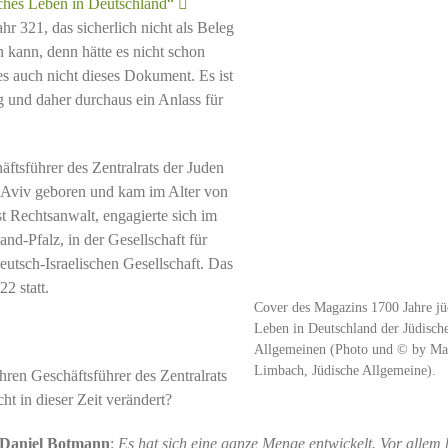
sches Leben in Deutschland“
r 321, das sicherlich nicht als Beleg
kann, denn hätte es nicht schon
s auch nicht dieses Dokument. Es ist
leg und daher durchaus ein Anlass für
äftsführer des Zentralrats der Juden
l Aviv geboren und kam im Alter von
t Rechtsanwalt, engagierte sich im
d-Pfalz, in der Gesellschaft für
utsch-Israelischen Gesellschaft. Das
2 statt.
Cover des Magazins 1700 Jahre jü
Leben in Deutschland der Jüdisch
Allgemeinen (Photo und © by Ma
Limbach, Jüdische Allgemeine).
ahren Geschäftsführer des Zentralrats
ht in dieser Zeit verändert?
Daniel Botmann
:
Es hat sich eine ganze Menge entwickelt. Vor allem