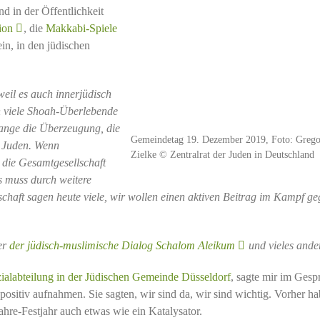
 in der Öffentlichkeit
ion
, die
Makkabi-Spiele
in, in den jüdischen
weil es auch innerjüdisch
 viele Shoah-Überlebende
ange die Überzeugung, die
Gemeindetag 19. Dezember 2019, Foto: Grego
r Juden. Wenn
Zielke © Zentralrat der Juden in Deutschland
 die Gesamtgesellschaft
es muss durch weitere
chaft sagen heute viele, wir wollen einen aktiven Beitrag im Kampf g
er
der jüdisch-muslimische Dialog Schalom Aleikum
und vieles ande
zialabteilung in der Jüdischen Gemeinde Düsseldorf
, sagte mir im Gesp
 positiv aufnahmen. Sie sagten, wir sind da, wir sind wichtig. Vorher h
ahre-Festjahr auch etwas wie ein Katalysator.