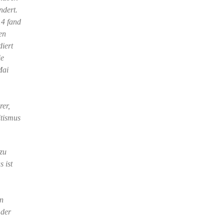
ndert.
14 fand
en
iert
ie
Mai
rer,
itismus
zu
 ist
en
 der