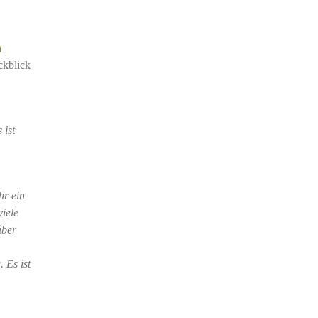
n
ckblick
 ist
hr ein
viele
über
 Es ist