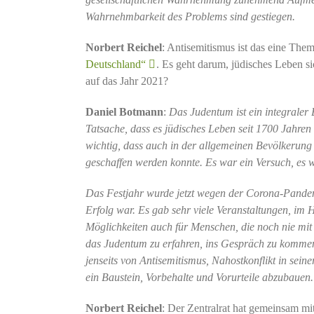
Wahrnehmbarkeit des Problems sind gestiegen.
Norbert Reichel
: Antisemitismus ist das eine The
Deutschland“
. Es geht darum, jüdisches Leben si
auf das Jahr 2021?
Daniel Botmann
:
Das Judentum ist ein integraler 
Tatsache, dass es jüdisches Leben seit 1700 Jahren i
wichtig, dass auch in der allgemeinen Bevölkerung 
geschaffen werden konnte. Es war ein Versuch, es w
Das Festjahr wurde jetzt wegen der Corona-Pandemi
Erfolg war. Es gab sehr viele Veranstaltungen, im H
Möglichkeiten auch für Menschen, die noch nie mi
das Judentum zu erfahren, ins Gespräch zu kommen
jenseits von Antisemitismus, Nahostkonflikt in seiner
ein Baustein, Vorbehalte und Vorurteile abzubauen.
Norbert Reichel
: Der Zentralrat hat gemeinsam mi