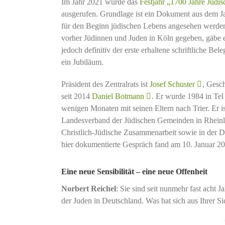
Im Jahr 2021 wurde das
Festjahr „1700 Jahre Jüdi
ausgerufen. Grundlage ist ein Dokument aus dem Jah
für den Beginn jüdischen Lebens angesehen werden 
vorher Jüdinnen und Juden in Köln gegeben, gäbe e
jedoch definitiv der erste erhaltene schriftliche Be
ein Jubiläum.
Präsident des Zentralrats ist
Josef Schuster
, Gesch
seit 2014
Daniel Botmann
. Er wurde 1984 in Te
wenigen Monaten mit seinen Eltern nach Trier. Er is
Landesverband der Jüdischen Gemeinden in Rheinlan
Christlich-Jüdische Zusammenarbeit sowie in der De
hier dokumentierte Gespräch fand am 10. Januar 202
Eine neue Sensibilität – eine neue Offenheit
Norbert Reichel
: Sie sind seit nunmehr fast acht J
der Juden in Deutschland. Was hat sich aus Ihrer Sic