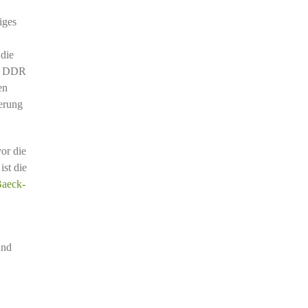
iges
 die
er DDR
en
erung
vor die
st die
aeck-
und