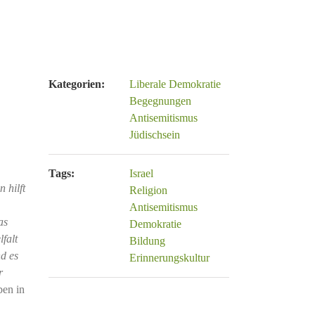
Kategorien:
Liberale Demokratie
Begegnungen
Antisemitismus
Jüdischsein
Tags:
Israel
 hilft
Religion
Antisemitismus
as
Demokratie
falt
Bildung
d es
Erinnerungskultur
r
ben in