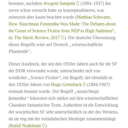
benutzte, nachdem
Jewgeni Samjatin
(1884–1937) ihn
zuvor schon versucht hatte zu konzeptualisieren, was
seinerzeit aber kaum beachtet wurde (
Matthias Schwartz,
How
Nauchnaia Fantastika
Was Made: The Debates about
the Genre of Science Fiction from NEP to High Stalinism“,
in: The Slavic Review, 2017
). Die deutsche Übersetzung
dieses Begriffs wäre auf Deutsch
„wissenschaftliche
Phantastik“
.
Dieser Ausdruck, der seit den 1950er Jahren auch für die SF
der DDR verwendet wurde, unterscheidet sich von
westlicher
„Science Fiction“
, ein Begriff, der ebenfalls in
den 1920er Jahren von
Hugo Gernsback
(1884-1967)
erstmals benutzt wurde. Der Begriff
„nautschnaja
fantastika“
fokussiert sich stärker auf den wissenschaftlichen
Charakter fantastischer Texte. Außerdem ist die Entwicklung
der sowjetischen SF sehr unterschiedlich zu der des Westens,
da sie eng mit der sozialistischen Ideologie zusammenhängt
(
Rafail Nudelman
).