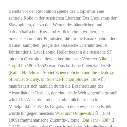
Bereits vor der Revolution spielte der Utopismus eine
zentrale Rolle in der russischen Literatur. Der Utopismus der
Slawophilen, die zu den Werten des bäuerlichen und
patriarchalischen Russland zurückkehren wollten, der
Sozialisten und der Populisten, die für die Emanzipation der
Bauern kämpften, prägte die klassische Literatur des 19.
Jahrhunderts. Laut Leonid Heller begann die russische SF
mit dem Grotesken, dessen berühmtester Vertreter
Nikolaj
Gogol
(1809-1852) war. Das kritische Potenzial der SF
(
Rafail Nudelman, Soviet Science Fiction and the Ideology
of Soviet Society, in: Science Fiction Studies, 1989
)
manifestiert sich nämlich durch die Beschreibung der
Absurdität der Realität, der eine ideale Welt gegenübergestellt
wird. Das Absurde und das Unheimliche stehen im
Mittelpunkt des Werks Gogols. In der sowjetischen Kritik
wurde hingegen meistens
Wladimir Odojewskis
(1803-
1869) fragmentarische Zukunfts-Utopie
„Das Jahr 4338“
(1835) als Anfang des Genres bezeichnet. Moralische und