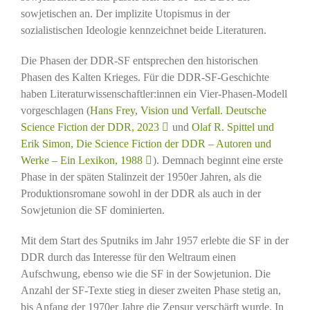
sowjetischen an. Der implizite Utopismus in der
sozialistischen Ideologie kennzeichnet beide Literaturen.
Die Phasen der DDR-SF entsprechen den historischen
Phasen des Kalten Krieges. Für die DDR-SF-Geschichte
haben Literaturwissenschaftler:innen ein Vier-Phasen-Modell
vorgeschlagen (
Hans Frey, Vision und Verfall. Deutsche
Science Fiction der DDR, 2023
und
Olaf R. Spittel und
Erik Simon, Die Science Fiction der DDR – Autoren und
Werke – Ein Lexikon, 1988
). Demnach beginnt eine erste
Phase in der späten Stalinzeit der 1950er Jahren, als die
Produktionsromane sowohl in der DDR als auch in der
Sowjetunion die SF dominierten.
Mit dem Start des Sputniks im Jahr 1957 erlebte die SF in der
DDR durch das Interesse für den Weltraum einen
Aufschwung, ebenso wie die SF in der Sowjetunion. Die
Anzahl der SF-Texte stieg in dieser zweiten Phase stetig an,
bis Anfang der 1970er Jahre die Zensur verschärft wurde. In