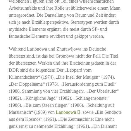
weiblichen Figuren sind oft Teil eines wissenschaftlichen
Arbeitsumfelds und ihre Rolle ist üblicherweise einem Mann
untergeordnet. Die Darstellung von Raum und Zeit ändert
sich je nach Erzählerperspektive. Stereotypen werden durch
mythische Elemente ergänzt, die meist durch SF- und
fantastische Elemente revidiert und gekippt werden.
Während Larionowa und Zhurawljowa ins Deutsche
übersetzt sind, ist das bei Gromowa nicht der Fall. Die Titel
der übersetzten Werken und ihre Erscheinungsdaten in der
DDR sind die folgenden: Der „Leopard vom
Kilimandscharo“ (1974), „Die Insel der Mutigen“ (1974),
„Der Doppelname“ (1976), „Herausforderung zum Duell“
(1980, Sammlung von vier Erzählungen), „Der Überläufer“
(1982), „Königliche Jagd“ (1982), „Schlangensonate“
(1986), „Bis zum Ozean fliegen“ (1986), „Scheidung auf
Marsianisch“ (1989) von
Larionowa
; sowie „Ein Sendbote
aus dem Kosmos“ (1961), „Die Zeitmaschine: Eine nicht
ganz ernst zu nehmende Erzählung“ (1961), „Ein Diamant