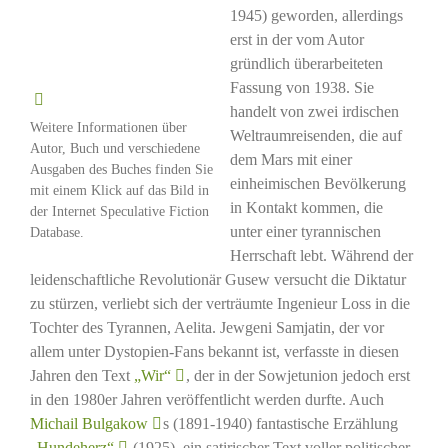
1945) geworden, allerdings
erst in der vom Autor
gründlich überarbeiteten
Fassung von 1938. Sie
handelt von zwei irdischen
Weitere Informationen über
Weltraumreisenden, die auf
Autor, Buch und verschiedene
dem Mars mit einer
Ausgaben des Buches finden Sie
einheimischen Bevölkerung
mit einem Klick auf das Bild in
in Kontakt kommen, die
der Internet Speculative Fiction
unter einer tyrannischen
Database.
Herrschaft lebt. Während der
leidenschaftliche Revolutionär Gusew versucht die Diktatur
zu stürzen, verliebt sich der verträumte Ingenieur Loss in die
Tochter des Tyrannen, Aelita. Jewgeni Samjatin, der vor
allem unter Dystopien-Fans bekannt ist, verfasste in diesen
Jahren den Text
„Wir“
, der in der Sowjetunion jedoch erst
in den 1980er Jahren veröffentlicht werden durfte. Auch
Michail Bulgakow
s (1891-1940) fantastische Erzählung
„Hundeherz“
(1925), ein satirischer Text voller politischer