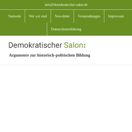
Zum
info@demokratischer-salon.de
Inhalt
Startseite
Wer wir sind
Newsletter
Veranstaltungen
Impressum
springen
Datenschutzerklärung
Argumente zur historisch-politischen Bildung
View
Larger
Image