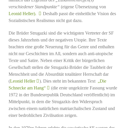
verschiedener Standpunkte“
(eigene Übersetzung von
Leonid Heller).
Deshalb passt die einheitliche Vision des
Sozialistischen Realismus nicht gut dazu.
Die Brüder Strugazki sind die wichtigsten Vertreter der SF
dieses Jahrzehnts und der negativen Utopie. Ihre Texte
brachten eine große Neuerung für das Genre und enthalten
nicht nur Geschichten im All, sondern auch anti-utopische
Texte und Satire. Neben einer Kritik der bürgerlichen
Gesellschaft stellen die Strugazki-Brüder die Taubheit der
Menschheit und die Absurdität totalitärer Herrschaft dar
(
Leonid Heller
). Dies steht im bekannten Text
„Die
Schnecke am Hang“
(die erste ungekürzte Fassung wurde
1972 in der Bundesrepublik Deutschland veröffentlicht) im
Mittelpunkt, in dem die Strugazkis den Widerspruch
zwischen einem natürlichen matriarchalischen Zustand und
einer bedrohlichen Zivilisation zeigen.
In den 1970er Jahren erlebte die sowjetische SF wegen des