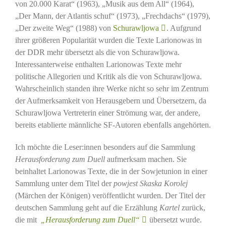
von 20.000 Karat“ (1963), „Musik aus dem All“ (1964),
„Der Mann, der Atlantis schuf“ (1973), „Frechdachs“ (1979),
„Der zweite Weg“ (1988) von
Schurawljowa
. Aufgrund
ihrer größeren Popularität wurden die Texte Larionowas in
der DDR mehr übersetzt als die von Schurawljowa.
Interessanterweise enthalten Larionowas Texte mehr
politische Allegorien und Kritik als die von Schurawljowa.
Wahrscheinlich standen ihre Werke nicht so sehr im Zentrum
der Aufmerksamkeit von Herausgebern und Übersetzern, da
Schurawljowa Vertreterin einer Strömung war, der andere,
bereits etablierte männliche SF-Autoren ebenfalls angehörten.
Ich möchte die Leser:innen besonders auf die Sammlung
Herausforderung zum Duell
aufmerksam machen. Sie
beinhaltet Larionowas Texte, die in der Sowjetunion in einer
Sammlung unter dem Titel der
powjest
Skaska Korolej
(Märchen der Königen) veröffentlicht wurden. Der Titel der
deutschen Sammlung geht auf die Erzählung
Kartel
zurück,
die mit
„Herausforderung zum Duell“
übersetzt wurde.