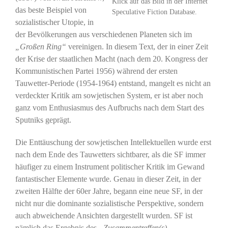
Klick auf das Bild in der Internet
das beste Beispiel von
Speculative Fiction Database.
sozialistischer Utopie, in
der Bevölkerungen aus verschiedenen Planeten sich im
„Großen Ring“
vereinigen. In diesem Text, der in einer Zeit
der Krise der staatlichen Macht (nach dem 20. Kongress der
Kommunistischen Partei 1956) während der ersten
Tauwetter-Periode (1954-1964) entstand, mangelt es nicht an
verdeckter Kritik am sowjetischen System, er ist aber noch
ganz vom Enthusiasmus des Aufbruchs nach dem Start des
Sputniks geprägt.
Die Enttäuschung der sowjetischen Intellektuellen wurde erst
nach dem Ende des Tauwetters sichtbarer, als die SF immer
häufiger zu einem Instrument politischer Kritik im Gewand
fantastischer Elemente wurde. Genau in dieser Zeit, in der
zweiten Hälfte der 60er Jahre, begann eine neue SF, in der
nicht nur die dominante sozialistische Perspektive, sondern
auch abweichende Ansichten dargestellt wurden. SF ist
nämlich das Ergebnis des
„Zusammentreffen(s)