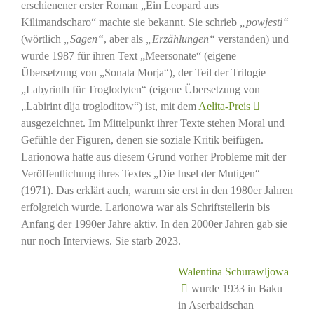
erschienener erster Roman „Ein Leopard aus
Kilimandscharo“ machte sie bekannt. Sie schrieb
„powjesti“
(wörtlich
„Sagen“
, aber als
„Erzählungen“
verstanden) und
wurde 1987 für ihren Text „Meersonate“ (eigene
Übersetzung von „Sonata Morja“), der Teil der Trilogie
„Labyrinth für Troglodyten“ (eigene Übersetzung von
„Labirint dlja trogloditow“) ist, mit dem
Aelita-Preis
ausgezeichnet. Im Mittelpunkt ihrer Texte stehen Moral und
Gefühle der Figuren, denen sie soziale Kritik beifügen.
Larionowa hatte aus diesem Grund vorher Probleme mit der
Veröffentlichung ihres Textes „Die Insel der Mutigen“
(1971). Das erklärt auch, warum sie erst in den 1980er Jahren
erfolgreich wurde. Larionowa war als Schriftstellerin bis
Anfang der 1990er Jahre aktiv. In den 2000er Jahren gab sie
nur noch Interviews. Sie starb 2023.
Walentina Schurawljowa
wurde 1933 in Baku
in Aserbaidschan