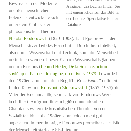
Bewusstsein der Moderne
Ausgaben des Buches finden Sie
und des menschlichen
mit einem Klick auf das Bild in
Potenzials entwickelte sich
der Internet Speculative Fiction
unter dem Einfluss der
Database.
philosophischen Theorien
Nikolai Fjodorows
(1829–1903). Laut Fjodorow ist der
Mensch aktiver Teil des Fortschritts. Durch ihren Intellekt,
also durch Wissenschaft und Technik, kann die Menschheit
unsterblich werden. Dieser Elan im Wissenschaftsglauben
und im Kosmos (
Leonid Heller, De la Science-fiction
soviétique. Par delà le dogme, un univers, 1979
) wurde in
den 1970er Jahren mit dem Begriff
„Kosmismus”
definiert.
In der Tat wurde
Konstantin Ziolkowski
(1857–1935), der
Vater der Kosmonautik, sehr stark von Fjodorows Werk
beeinflusst. Aufgrund ihres religiösen und okkulten
Charakters waren die kosmistischen Theorien von den
Sozialisten bis in die 1980er Jahre jedoch nicht gut
angesehen. Immerhin prägte Fjodorows prometheisches Bild
der Menschheit stark die SF-Literatur.