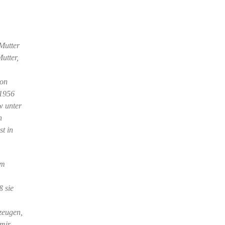
Mutter
utter,
von
 1956
w unter
n
st in
im
ß sie
rzeugen,
 mir