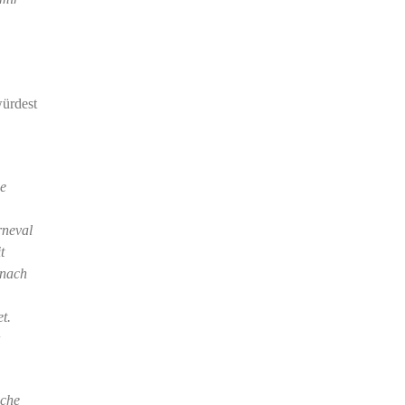
würdest
ie
rneval
t
 nach
t.
sche