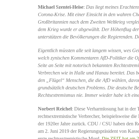
Michael Szentei-Heise
:
Das liegt meines Erachte
Corona-Krise. Mit einer Einsicht in den wahren Cha
Großbritannien nach dem Zweiten Weltkrieg verglei
dem Krieg wurde er abgewählt. Der Höhenflug der 
unterstützen die Bevölkerungen die Regierenden. D
Eigentlich müssten alle seit langem wissen, wes Gei
welch zynischen Kommentaren AfD-Politiker die Op
Seite an Seite mit notorisch bekannten Rechtextre
Verbrechen wie in Halle und Hanau bereitet. Das be
den „Flügel“ Menschen, die die AfD wählen, davon a
grundsätzlich deutschen Problems. Die deutsche 
Rechtsextremismus nie. Immer wieder habe ich ein
Norbert Reichel
: Diese Verharmlosung hat in der T
rechtsextremistische Verbrecher, beispielsweise di
der 1920er Jahre zurück. CDU / CSU haben den Rec
am 2. Juni 2019 der Regierungspräsident von Kasse
erste rechtsextremistische Mord.
Die ZEIT hat am 25