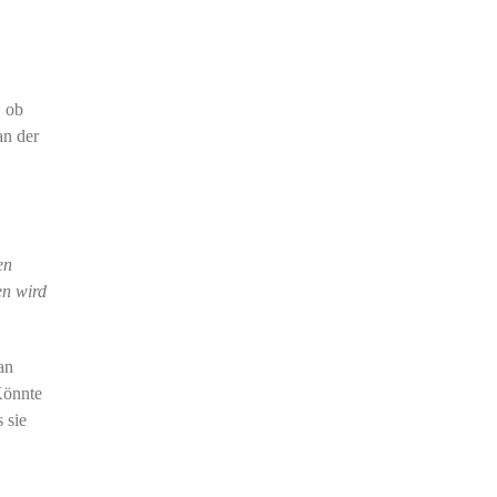
, ob
an der
en
en wird
an
Könnte
 sie