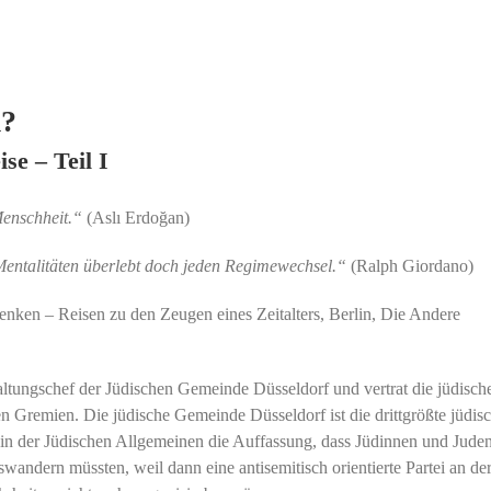
m?
se – Teil I
Menschheit.“
(Aslı Erdoğan)
Mentalitäten überlebt doch jeden Regimewechsel.“
(Ralph Giordano)
Denken – Reisen zu den Zeugen eines Zeitalters, Berlin, Die Andere
tungschef der Jüdischen Gemeinde Düsseldorf und vertrat die jüdisch
 Gremien. Die jüdische Gemeinde Düsseldorf ist die drittgrößte jüdis
in der Jüdischen Allgemeinen die Auffassung, dass Jüdinnen und Jude
wandern müssten, weil dann eine antisemitisch orientierte Partei an de