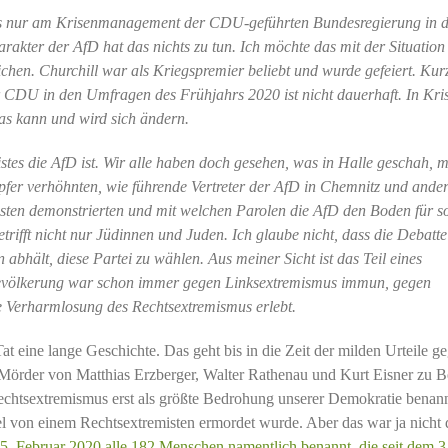
ns nur am Krisenmanagement der CDU-geführten Bundesregierung in 
rakter der AfD hat das nichts zu tun. Ich möchte das mit der Situation
chen. Churchill war als Kriegspremier beliebt und wurde gefeiert. Kur
CDU in den Umfragen des Frühjahrs 2020 ist nicht dauerhaft. In Kri
as kann und wird sich ändern.
stes die AfD ist. Wir alle haben doch gesehen, was in Halle geschah, m
fer verhöhnten, wie führende Vertreter der AfD in Chemnitz und ande
misten demonstrierten und mit welchen Parolen die AfD den Boden für s
trifft nicht nur Jüdinnen und Juden. Ich glaube nicht, dass die Debatt
bhält, diese Partei zu wählen. Aus meiner Sicht ist das Teil eines
Bevölkerung war schon immer gegen Linksextremismus immun, gegen
e Verharmlosung des Rechtsextremismus erlebt.
at eine lange Geschichte. Das geht bis in die Zeit der milden Urteile g
e Mörder von Matthias Erzberger, Walter Rathenau und Kurt Eisner zu 
htsextremismus erst als größte Bedrohung unserer Demokratie benannt
l von einem Rechtsextremisten ermordet wurde. Aber das war ja nicht 
. Februar 2020 alle 182 Menschen namentlich benannt, die seit dem 3