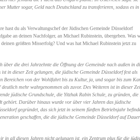
er Mutter sogar, Geld nach Deutschland zu transferieren, sodass es in
ahre hast du als Verwaltungschef der Jüdischen Gemeinde Düsseldorf
Aufgabe an deinen Nachfolger, an Michael Rubinstein, übergeben. Was 
s deinen größten Misserfolg? Und was hat Michael Rubinstein jetzt zu
h über die drei Jahrzehnte die Öffnung der Gemeinde nach außen in d
 ist in dieser Zeit gelungen, die jüdische Gemeinde Düsseldorf fest als
hen Bereichen von der Wohlfahrt bis zu Kultur, ja, und sogar bis zum Ka
 deutlich mehr wahrgenommen als zuvor. Des Weiteren ist in dieser Zei
rende jüdische Grundschule, die Yitzhak Rabin Schule, zu gründen, die
t gehört. Darüber hinaus wurde vor über vier Jahren das jüdische
ldorf gegründet, das sich jetzt in seinem fünften Betriebsjahr befinde
Generation geschaffen, die die jüdische Gemeinde Düsseldorf auf Dauer
ir in all diesen Jahren nicht gelungen ist, ein Zentrum plus für die jüdi