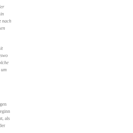
der
 in
z nach
sen
it
rswo
olche
e um
egen
Beginn
, als
der
.