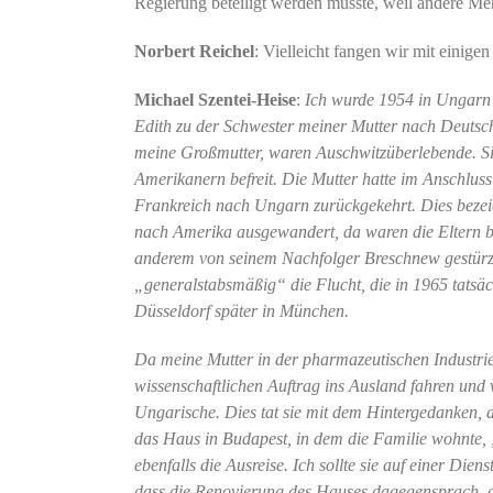
Regierung beteiligt werden müsste, weil andere Meh
Norbert Reichel
: Vielleicht fangen wir mit einige
Michael Szentei-Heise
:
Ich wurde 1954 in Ungarn 
Edith zu der Schwester meiner Mutter nach Deutsch
meine Großmutter, waren Auschwitzüberlebende. Si
Amerikanern befreit. Die Mutter hatte im Anschlus
Frankreich nach Ungarn zurückgekehrt. Dies bezeic
nach Amerika ausgewandert, da waren die Eltern b
anderem von seinem Nachfolger Breschnew gestürzt.
„generalstabsmäßig“ die Flucht, die in 1965 tatsäc
Düsseldorf später in München.
Da meine Mutter in der pharmazeutischen Industrie 
wissenschaftlichen Auftrag ins Ausland fahren und 
Ungarische. Dies tat sie mit dem Hintergedanken, d
das Haus in Budapest, in dem die Familie wohnte, 
ebenfalls die Ausreise. Ich sollte sie auf einer Die
dass die Renovierung des Hauses dagegensprach, da