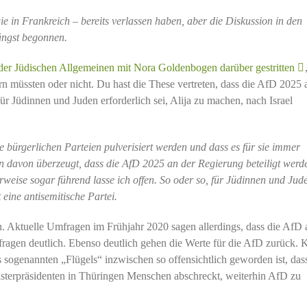
e in Frankreich – bereits verlassen haben, aber die Diskussion in den
längst begonnen.
 der Jüdischen Allgemeinen mit Nora Goldenbogen darüber gestritten
n müssten oder nicht. Du hast die These vertreten, dass die AfD 2025 
r Jüdinnen und Juden erforderlich sei, Alija zu machen, nach Israel
ie bürgerlichen Parteien pulverisiert werden und dass es für sie immer
in davon überzeugt, dass die AfD 2025 an der Regierung beteiligt werd
weise sogar führend lasse ich offen. So oder so, für Jüdinnen und Jud
 eine antisemitische Partei.
n. Aktuelle Umfragen im Frühjahr 2020 sagen allerdings, dass die AfD 
agen deutlich. Ebenso deutlich gehen die Werte für die AfD zurück. 
des sogenannten „Flügels“ inzwischen so offensichtlich geworden ist, dass
sterpräsidenten in Thüringen Menschen abschreckt, weiterhin AfD zu