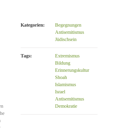
Kategorien:
Begegnungen
Antisemitismus
Jüdischsein
Tags:
Extremismus
Bildung
Erinnerungskultur
Shoah
Islamismus
Israel
Antisemitismus
en
Demokratie
che
n
r