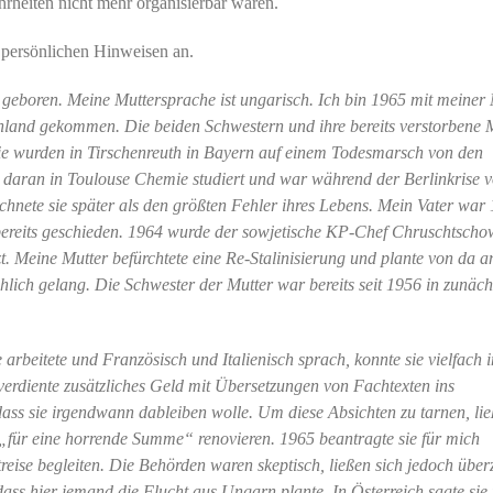
rheiten nicht mehr organisierbar wären.
n persönlichen Hinweisen an.
geboren. Meine Muttersprache ist ungarisch. Ich bin 1965 mit meiner 
land gekommen. Die beiden Schwestern und ihre bereits verstorbene M
e wurden in Tirschenreuth in Bayern auf einem Todesmarsch von den
s daran in Toulouse Chemie studiert und war während der Berlinkrise 
hnete sie später als den größten Fehler ihres Lebens. Mein Vater war
ereits geschieden. 1964 wurde der sowjetische KP-Chef Chruschtscho
 Meine Mutter befürchtete eine Re-Stalinisierung und plante von da a
hlich gelang. Die Schwester der Mutter war bereits seit 1956 in zunäch
arbeitete und Französisch und Italienisch sprach, konnte sie vielfach 
verdiente zusätzliches Geld mit Übersetzungen von Fachtexten ins
ass sie irgendwann dableiben wolle. Um diese Absichten zu tarnen, lie
„für eine horrende Summe“ renovieren. 1965 beantragte sie für mich
nstreise begleiten. Die Behörden waren skeptisch, ließen sich jedoch übe
ss hier jemand die Flucht aus Ungarn plante. In Österreich sagte sie