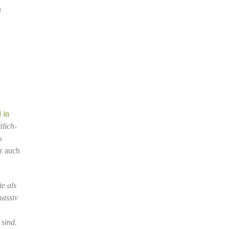
n
 in
tlich-
s
tz auch
ie als
massiv
 sind.