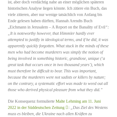
ist, aber doch verdächtig nahe an einer möglichen späteren
historischen Analyse liegen könnte. Ich zitiere ein Buch, das
viele zitieren, aber nur wenige tatsächlich von Anfang bis
Ende gelesen haben dürften, Hannah Arendts Buch
„Eichmann in Jerusalem – A Report on the Banality of Evil
“:
„It is noteworthy however, that Himmler hardly ever
attempted to justifiy in ideological terms, and if he did, it was
apparently quickly forgotten.
What stuck in the minds of these
men who had become murderers was simply the notion of
being involved in something historic, grandiose, unique (‘a
great task that occurs once in two thousand years’), which
must therefore be difficult to bear. This was important,
because the murderers were not sadists or killers by nature;
on the contrary, a systematic effort was made to weed out all
those who derived physical pleasure from what they did.”
Die Konsequenz formulierte
Malte Lehming am 11. Juni
2022 in der Süddeutschen Zeitung
:
„Das Ziel des Westens
muss es bleiben, die Ukraine nach allen Kräften zu