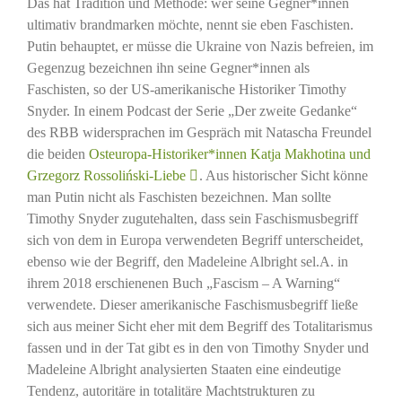
Das hat Tradition und Methode: wer seine Gegner*innen
ultimativ brandmarken möchte, nennt sie eben Faschisten.
Putin behauptet, er müsse die Ukraine von Nazis befreien, im
Gegenzug bezeichnen ihn seine Gegner*innen als
Faschisten, so der US-amerikanische Historiker Timothy
Snyder. In einem Podcast der Serie „Der zweite Gedanke“
des RBB widersprachen im Gespräch mit Natascha Freundel
die beiden
Osteuropa-Historiker*innen Katja Makhotina und
Grzegorz Rossoliński-Liebe
. Aus historischer Sicht könne
man Putin nicht als Faschisten bezeichnen. Man sollte
Timothy Snyder zugutehalten, dass sein Faschismusbegriff
sich von dem in Europa verwendeten Begriff unterscheidet,
ebenso wie der Begriff, den Madeleine Albright sel.A. in
ihrem 2018 erschienenen Buch „Fascism – A Warning“
verwendete. Dieser amerikanische Faschismusbegriff ließe
sich aus meiner Sicht eher mit dem Begriff des Totalitarismus
fassen und in der Tat gibt es in den von Timothy Snyder und
Madeleine Albright analysierten Staaten eine eindeutige
Tendenz, autoritäre in totalitäre Machtstrukturen zu