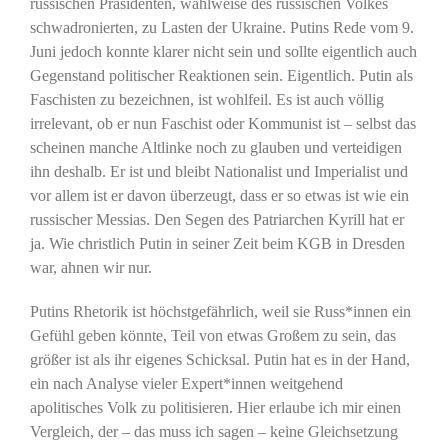
russischen Präsidenten, wahlweise des russischen Volkes
schwadronierten, zu Lasten der Ukraine. Putins Rede vom 9.
Juni jedoch konnte klarer nicht sein und sollte eigentlich auch
Gegenstand politischer Reaktionen sein. Eigentlich. Putin als
Faschisten zu bezeichnen, ist wohlfeil. Es ist auch völlig
irrelevant, ob er nun Faschist oder Kommunist ist – selbst das
scheinen manche Altlinke noch zu glauben und verteidigen
ihn deshalb. Er ist und bleibt Nationalist und Imperialist und
vor allem ist er davon überzeugt, dass er so etwas ist wie ein
russischer Messias. Den Segen des Patriarchen Kyrill hat er
ja. Wie christlich Putin in seiner Zeit beim KGB in Dresden
war, ahnen wir nur.
Putins Rhetorik ist höchstgefährlich, weil sie Russ*innen ein
Gefühl geben könnte, Teil von etwas Großem zu sein, das
größer ist als ihr eigenes Schicksal. Putin hat es in der Hand,
ein nach Analyse vieler Expert*innen weitgehend
apolitisches Volk zu politisieren. Hier erlaube ich mir einen
Vergleich, der – das muss ich sagen – keine Gleichsetzung