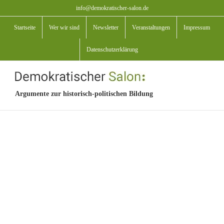
Zum
info@demokratischer-salon.de
Inhalt
Startseite
Wer wir sind
Newsletter
Veranstaltungen
Impressum
springen
Datenschutzerklärung
Argumente zur historisch-politischen Bildung
View
Larger
Image