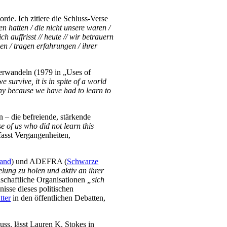
rde. Ich zitiere die Schluss-Verse
hatten / die nicht unsere waren /
h auffrisst // heute // wir betrauern
en / tragen erfahrungen / ihrer
verwandeln (1979 in „Uses of
urvive, it is in spite of a world
ony because we have had to learn to
n – die befreiende, stärkende
e of us who did not learn this
fasst Vergangenheiten,
land
) und ADEFRA (
Schwarze
ung zu holen und aktiv an ihrer
schaftliche Organisationen
„sich
nisse dieses politischen
tter
in den öffentlichen Debatten,
ss, lässt Lauren K. Stokes in