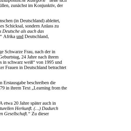
ozialpolitische Kategorie“
ließe sich
üllen, zunächst im Konjunktiv, der
nschen (in Deutschland) ableitet,
les Schicksal, sondern Anlass zu
s Deutsche als auch das
.“
Afrika
und
Deutschland,
ige Schwarze Frau, nach der in
eburtstag, 24 Jahre nach ihrem
ues in schwarz weiß“ von 1995 und
er Frauen in Deutschland betrachtet
 Erstausgabe beschreiben die
79 in ihrem Text „Learning from the
 etwa 20 Jahre später auch in
lturellen Herkunft. (…) Dadurch
en Gesellschaft.“
Zu dieser