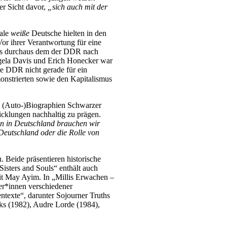
er Sicht davor,
„sich auch mit der
rale
weiße
Deutsche hielten in den
or ihrer Verantwortung für eine
 das durchaus dem der DDR nach
ngela Davis und Erich Honecker war
e DDR nicht gerade für ein
monstrierten sowie den Kapitalismus
e (Auto-)Biographien Schwarzer
icklungen nachhaltig zu prägen.
hen in Deutschland brauchen wir
Deutschland oder die Rolle von
 Beide präsentieren historische
isters and Souls“ enthält auch
mit May Ayim. In „Millis Erwachen –
er*innen verschiedener
texte“, darunter Sojourner Truths
ks (1982), Audre Lorde (1984),