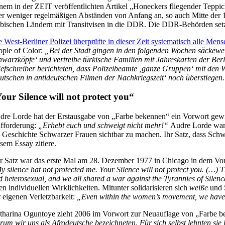
inem in der ZEIT veröffentlichten Artikel „Honeckers fliegender Teppi
er weniger regelmäßigen Abständen von Anfang an, so auch Mitte der 1
abischen Ländern mit Transitvisen in die DDR. Die DDR-Behörden setzt
e West-Berliner Polizei überprüfte in dieser Zeit systematisch alle Men
ople of Color:
„Bei der Stadt gingen in den folgenden Wochen säckewei
hwarzköpfe‘ und vertreibe türkische Familien mit Jahreskarten der Berl
iefschreiber berichteten, dass Polizeibeamte ‚ganze Gruppen‘ mit den 
utschen in antideutschen Filmen der Nachkriegszeit‘ noch überstiegen
our Silence will not protect you“
dre Lorde hat der Erstausgabe von „Farbe bekennen“ ein Vorwort gewi
fforderung:
„Erhebt euch und schweigt nicht mehr!“
Audre Lorde war v
e Geschichte Schwarzer Frauen sichtbar zu machen. Ihr Satz, dass Schwe
esem Essay zitiere.
r Satz war das erste Mal am 28. Dezember 1977 in Chicago in dem Vort
y silence hat not protected me. Your Silence will not protect you. (…)
d heterosexual, and we all shared a war against the Tyrannies of Silenc
ren individuellen Wirklichkeiten. Mitunter solidarisieren sich
weiße
und 
r eigenen Verletzbarkeit:
„Even within the women’s movement, we have had
tharina Oguntoye zieht 2006 im Vorwort zur Neuauflage von „Farbe bek
rum wir uns als Afrodeutsche bezeichneten. Für sich selbst lehnten sie 