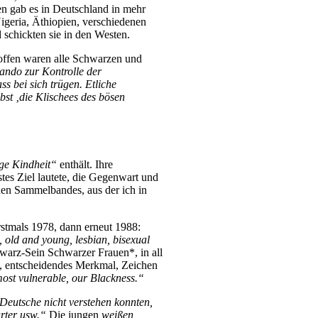
en gab es in Deutschland in mehr
igeria, Äthiopien, verschiedenen
schickten sie in den Westen.
roffen waren alle Schwarzen und
ando zur Kontrolle der
s bei sich trügen. Etliche
bst ‚die Klischees des bösen
ige Kindheit“
enthält. Ihre
stes Ziel lautete, die Gegenwart und
enen Sammelbandes, aus der ich in
rstmals 1978, dann erneut 1988:
 old and young, lesbian, bisexual
warz-Sein Schwarzer Frauen*, in all
, entscheidendes Merkmal, Zeichen
 most vulnerable, our Blackness.“
Deutsche nicht verstehen konnten,
urter usw.“
Die jungen
weißen