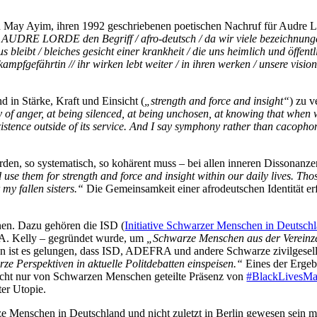
von May Ayim, ihren 1992 geschriebenen poetischen Nachruf für Audre Lo
AUDRE LORDE den Begriff / afro-deutsch / da wir viele bezeichnungen 
leibt / bleiches gesicht einer krankheit / die uns heimlich und öffentlic
mpfgefährtin // ihr wirken lebt weiter / in ihren werken / unsere vision
d in Stärke, Kraft und Einsicht (
„strength and force and insight“
) zu 
anger, at being silenced, at being unchosen, at knowing that when we s
xistence outside of its service. And I say symphony rather than cacoph
erden, so systematisch, so kohärent muss – bei allen inneren Dissonanze
se them for strength and force and insight within our daily lives. Thos
r my fallen sisters.“
Die Gemeinsamkeit einer afrodeutschen Identität er
nen. Dazu gehören die ISD (
Initiative Schwarzer Menschen in Deutsch
a A. Kelly – gegründet wurde, um
„Schwarze Menschen aus der Vereinzel
n ist es gelungen, dass ISD, ADEFRA und andere Schwarze zivilgesell
ze Perspektiven in aktuelle Politdebatten einspeisen.“
Eines der Ergeb
n nicht nur von Schwarzen Menschen geteilte Präsenz von
#BlackLivesMa
er Utopie.
 Menschen in Deutschland und nicht zuletzt in Berlin gewesen sein mu