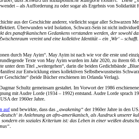
ber, dass Schwarz als sozialpolitische Kategorie existiert
.
“
Diese
„s
wendet – als Aufforderung zu oder sogar als Ergebnis von Solidarität f
chichte aus der Geschichte anderer, vielleicht sogar aller Schwarzen Me
lektiert
.
Überwunden wird Isolation, Schwarz-Sein ist nicht individuel
ekt des panafrikanischen Gedankens verstanden werden, der sowohl da
ischenraum vereint und eine kollektive Identität – ein ‚Wir‘ – schafft
ationen durch May Ayim“. May Ayim ist nach wie vor die erste und einz
rundlegende Texte von May Ayim wurden im Jahr 2020, zu ihrem 60. G
te unter dem Titel „weitergehen“, darin die beiden Gedichtbände „Bl
nifest zur Entwicklung eines kollektiven Selbstbewusstseins Schwarz
er Geschichte“ (beide Bücher erschienen im Orlanda Verlag).
gmar Schultz gemeinsam gestaltet. Im Vorwort der 1986 erschienenen
gnung mit Audre Lorde (1934 – 1992) entstand. Audre Lorde sprach 19
n USA der 1960er Jahre.
n auf
und bewirkte, dass das
„awakening“
der 1960er Jahre in den USA
o-deutsch‘ in Anlehnung an afro-amerikanisch, als Ausdruck unserer ku
 sondern ein soziales Kriterium ist: das Leben in einer weißen deutsch
smus“
.