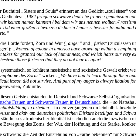
r Buchtitel „Sisters and Souls“ erinnert an das Gedicht „soul sister“ 
s Gedichtes:
„1984 prägten schwarze deutsche frauen / gemeinsam mit 
wir keinen namen kannten / bei dem wir uns nennen wollten // rassismus b
n Tod einer großen schwarzen dichterin / einer schwester freundin und ka
rte.“
dre Lorde fordert, Zorn und Wut
(„anger“
and
„furies“
) zuzulassen un
ger“):
„Women of colour in america have grown up within a symphony of 
at takes for granted our lack of humanness, and which hates our very e
hestrate those furies so that they do not tear us apart.“
 systematisch, so kohärent rassistische und sexistische Gewalt erlebt w
ymphonie des Zorns“
wirken.
„We have had to learn through them and u
ficult lesson did not survive. And part of my anger is always libation fo
genwarten, Zukünfte.
 diesem Geiste entstanden in Deutschland Schwarze Selbst-Organisatio
utsche Frauen und Schwarze Frauen in Deutschland
). die – so Natash
entitätsbildung zu arbeiten.“
In den vergangenen dreieinhalb Jahrzehnte
wusst und aktiv am deutschen politischen Diskurs beteiligen und Schwar
rständnisses afrodeutscher Identität ist sicherlich auch die inzwische
ne Bewegung des Zorns, der Wut, der Hoffnung und der Stärke, konkret
e schwierig die Zeit der Entstehung von „Farbe bekennen“ für Schwarze