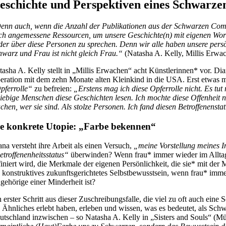
eschichte und Perspektiven eines Schwarz
enn auch, wenn die Anzahl der Publikationen aus der Schwarzen Commu
ch angemessene Ressourcen, um unsere Geschichte(n) mit eigenen Worte
oder über diese Personen zu sprechen. Denn wir alle haben unsere persönl
hwarz und Frau ist nicht gleich Frau.“
(Natasha A. Kelly, Millis Erwa
tasha A. Kelly stellt in „Millis Erwachen“ acht Künstlerinnen* vor. Dian
eration mit dem zehn Monate alten Kleinkind in die USA. Erst etwas me
pferrolle“
zu befreien:
„Erstens mag ich diese Opferrolle nicht. Es tu
liebige Menschen diese Geschichten lesen. Ich mochte diese Offenheit n
chen, wer sie sind. Als stolze Personen. Ich fand diesen Betroffenensta
e konkrete Utopie: „Farbe bekennen“
ana versteht ihre Arbeit als einen Versuch,
„meine Vorstellung meines I
etroffenenheitsstatus“
überwinden? Wenn frau* immer wieder im Alltag 
finiert wird, die Merkmale der eigenen Persönlichkeit, die sie* mit d
n konstruktives zukunftsgerichtetes Selbstbewusstsein, wenn frau* imm
gehörige einer Minderheit ist?
n erster Schritt aus dieser Zuschreibungsfalle, die viel zu oft auch eine
e Ähnliches erlebt haben, erleben und wissen, was es bedeutet, als Sc
utschland inzwischen – so Natasha A. Kelly in „Sisters and Souls“ (Mü