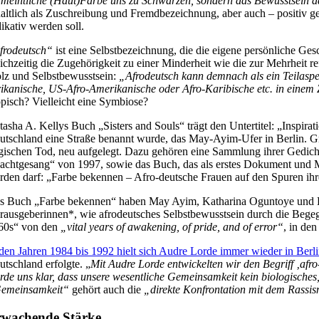
rmeintliche (Haut)Farbe uns zu Schwarzen, sondern das Bewusstsein darü
haltlich als Zuschreibung und Fremdbezeichnung, aber auch – positiv ge
dikativ werden soll.
frodeutsch“
ist eine Selbstbezeichnung, die die eigene persönliche Ges
eichzeitig die Zugehörigkeit zu einer Minderheit wie die zur Mehrheit ref
olz und Selbstbewusstsein:
„Afrodeutsch kann demnach als ein Teilasp
rikanische, US-Afro-Amerikanische oder Afro-Karibische etc. in einem Zw
opisch? Vielleicht eine Symbiose?
tasha A. Kellys Buch „Sisters and Souls“ trägt den Untertitel: „Inspir
utschland eine Straße benannt wurde, das May-Ayim-Ufer in Berlin. G
agischen Tod, neu aufgelegt. Dazu gehören eine Sammlung ihrer Gedich
achtgesang“ von 1997, sowie das Buch, das als erstes Dokument und Ma
rden darf: „Farbe bekennen – Afro-deutsche Frauen auf den Spuren ihr
s Buch „Farbe bekennen“ haben May Ayim, Katharina Oguntoye und Da
rausgeberinnen*, wie afrodeutsches Selbstbewusstsein durch die Bege
60s“ von den
„vital years of awakening, of pride, and of error“
, in de
 den Jahren 1984 bis 1992 hielt sich Audre Lorde immer wieder in Berli
utschland erfolgte. „
Mit Audre Lorde entwickelten wir den Begriff ‚afr
rde uns klar, dass unsere wesentliche Gemeinsamkeit kein biologisches,
emeinsamkeit“
gehört auch die
„direkte Konfrontation mit dem Rassi
rwachende Stärke