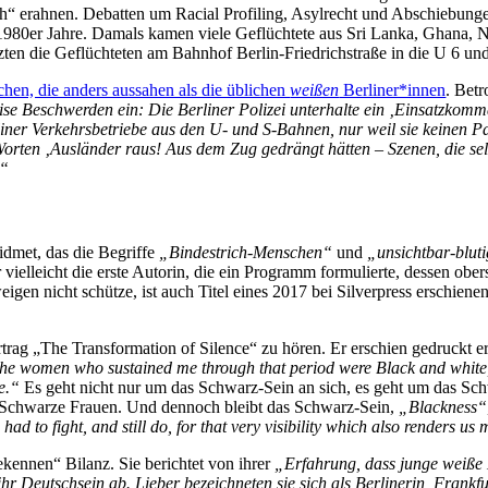
ch“ erahnen. Debatten um Racial Profiling, Asylrecht und Abschiebung
980er Jahre. Damals kamen viele Geflüchtete aus Sri Lanka, Ghana, N
en die Geflüchteten am Bahnhof Berlin-Friedrichstraße in die U 6 und 
schen, die anders aussahen als die üblichen
weißen
Berliner*innen
. Bet
se Beschwerden ein: Die Berliner Polizei unterhalte ein ‚Einsatzkomm
iner Verkehrsbetriebe aus den U- und S-Bahnen, nur weil sie keinen Pas
Worten ‚Ausländer raus! Aus dem Zug gedrängt hätten – Szenen, die sel
.“
dmet, das die Begriffe
„Bindestrich-Menschen“
und
„unsichtbar-blut
ielleicht die erste Autorin, die ein Programm formulierte, dessen ober
igen nicht schütze, ist auch Titel eines 2017 bei Silverpress erschien
rag „The Transformation of Silence“ zu hören. Er erschien gedruckt e
 The women who sustained me through that period were Black and white,
e.“
Es geht nicht nur um das Schwarz-Sein an sich, es geht um das Sch
Schwarze Frauen. Und dennoch bleibt das Schwarz-Sein,
„Blackness“
 to fight, and still do, for that very visibility which also renders us
ennen“ Bilanz. Sie berichtet von ihrer
„Erfahrung, dass junge weiße 
ihr Deutschsein ab. Lieber bezeichneten sie sich als Berlinerin, Frankf