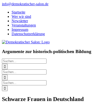
Zum
info@demokratischer-salon.de
Inhalt
Startseite
springen
Wer wir sind
Newsletter
Veranstaltungen
Impressum
Datenschutzerklärung
Argumente zur historisch-politischen Bildung
Suche
nach:
Suche
nach:
Suche
nach:
Schwarze Frauen in Deutschland