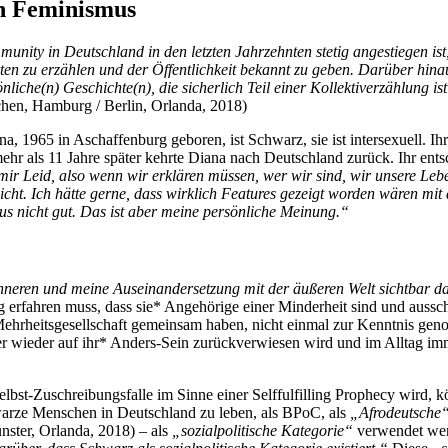
en Feminismus
nity in Deutschland in den letzten Jahrzehnten stetig angestiegen i
n zu erzählen und der Öffentlichkeit bekannt zu geben. Darüber hinaus
iche(n) Geschichte(n), die sicherlich Teil einer Kollektiverzählung ist 
chen, Hamburg / Berlin, Orlanda, 2018)
a, 1965 in Aschaffenburg geboren, ist Schwarz, sie ist intersexuell. Ih
hr als 11 Jahre später kehrte Diana nach Deutschland zurück. Ihr ents
t mir Leid, also wenn wir erklären müssen, wer wir sind, wir unsere Le
icht. Ich hätte gerne, dass wirklich Features gezeigt worden wären mit
tus nicht gut. Das ist aber meine persönliche Meinung.“
nneren und meine Auseinandersetzung mit der äußeren Welt sichtbar da
erfahren muss, dass sie* Angehörige einer Minderheit sind und aussch
er Mehrheitsgesellschaft gemeinsam haben, nicht einmal zur Kenntnis g
er wieder auf ihr* Anders-Sein zurückverwiesen wird und im Alltag im
 Selbst-Zuschreibungsfalle im Sinne einer Selffulfilling Prophecy wird, 
hwarze Menschen in Deutschland zu leben, als BPoC, als
„Afrodeutsche
nster, Orlanda, 2018) – als
„sozialpolitische Kategorie“
verwendet we