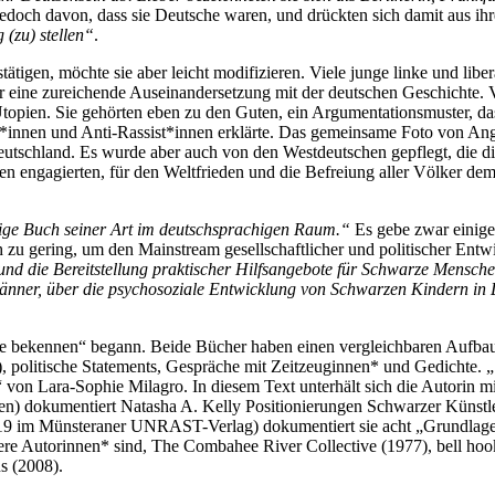
jedoch davon, dass sie Deutsche waren, und drückten sich damit aus ihr
 (zu) stellen“
.
tigen, möchte sie aber leicht modifizieren. Viele junge linke und libe
 eine zureichende Auseinandersetzung mit der deutschen Geschichte. V
e Utopien. Sie gehörten eben zu den Guten, ein Argumentationsmuster,
hist*innen und Anti-Rassist*innen erklärte. Das gemeinsame Foto von A
tschland. Es wurde aber auch von den Westdeutschen gepflegt, die di
pen engagierten, für den Weltfrieden und die Befreiung aller Völker de
zige Buch seiner Art im deutschsprachigen Raum.“
Es gebe zwar einig
 zu gering, um den Mainstream gesellschaftlicher und politischer Entw
 und die Bereitstellung praktischer Hilfsangebote für Schwarze Mensc
änner, über die psychosoziale Entwicklung von Schwarzen Kindern in 
rbe bekennen“ begann. Beide Bücher haben einen vergleichbaren Aufbau.
politische Statements, Gespräche mit Zeitzeuginnen* und Gedichte. „S
 von Lara-Sophie Milagro. In diesem Text unterhält sich die Autorin 
en) dokumentiert Natasha A. Kelly Positionierungen Schwarzer Künstl
19 im Münsteraner UNRAST-Verlag) dokumentiert sie acht „Grundlagen
re Autorinnen* sind, The Combahee River Collective (1977), bell hoo
s (2008).