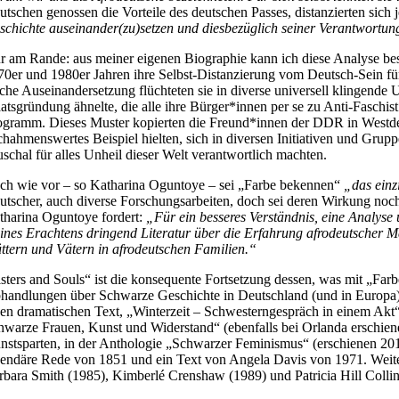
utschen genossen die Vorteile des deutschen Passes, distanzierten sich 
schichte auseinander(zu)setzen und diesbezüglich seiner Verantwortung
r am Rande: aus meiner eigenen Biographie kann ich diese Analyse bestä
70er und 1980er Jahren ihre Selbst-Distanzierung vom Deutsch-Sein für
lche Auseinandersetzung flüchteten sie in diverse universell klingend
aatsgründung ähnelte, die alle ihre Bürger*innen per se zu Anti-Fasc
ogramm. Dieses Muster kopierten die Freund*innen der DDR in Westdeu
chahmenswertes Beispiel hielten, sich in diversen Initiativen und Grup
uschal für alles Unheil dieser Welt verantwortlich machten.
ch wie vor – so Katharina Oguntoye – sei „Farbe bekennen“
„das ein
utscher, auch diverse Forschungsarbeiten, doch sei deren Wirkung noch
tharina Oguntoye fordert:
„Für ein besseres Verständnis, eine Analyse
ines Erachtens dringend Literatur über die Erfahrung afrodeutscher M
ttern und Vätern in afrodeutschen Familien.“
isters and Souls“ ist die konsequente Fortsetzung dessen, was mit „Fa
handlungen über Schwarze Geschichte in Deutschland (und in Europa), 
nen dramatischen Text, „Winterzeit – Schwesterngespräch in einem Akt“
hwarze Frauen, Kunst und Widerstand“ (ebenfalls bei Orlanda erschien
nstsparten, in der Anthologie „Schwarzer Feminismus“ (erschienen 20
gendäre Rede von 1851 und ein Text von Angela Davis von 1971. Weite
rbara Smith (1985), Kimberlé Crenshaw (1989) und Patricia Hill Collin