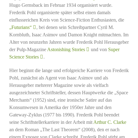
Hugo Gernsback im Februar 1934 organisiert wurde.
Frederik Pohl organisierte später selbst einen damals
einflussreichen Kreis von Science-Fiction Enthusiasten, die
„Futurians“
, bei denen sein Schreibpartner Cyril M.
Kornbluth, Isaac Asimov und Damon Knight mitmachten. Im
Alter von neunzehn Jahren wurde Frederik Pohl Herausgeber
der Pulp-Magazine
Astonishing Stories
und von
Super
Science Stories
.
Hier beginnt die lange und erfolgreiche Karriere von Frederik
Pohl, zunächst als Agent von Isaac Asimov und als
Herausgeber mehrerer Magazine sowie als vielfach
ausgezeichneter Schriftsteller, dessen Hauptwerke die „Space
Merchants“ (1952) sind, eine ironische Satire auf das
Konsumwesen in Amerika der 1950er Jahre und den
Gateway-Zyklus (1977 bis 1990). Frederik Pohl beendet
seine Schriftstellerkarriere in der Arbeit mit
Arthur C. Clarke
an dem Roman „The Last Theorem“ (2008), den er nach
einem Exposee von Clarke schreibt. Frederik Pohl stirbt am