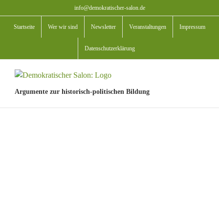
Zum
info@demokratischer-salon.de
Inhalt
Startseite
Wer wir sind
Newsletter
Veranstaltungen
Impressum
springen
Datenschutzerklärung
Argumente zur historisch-politischen Bildung
View
Larger
Image