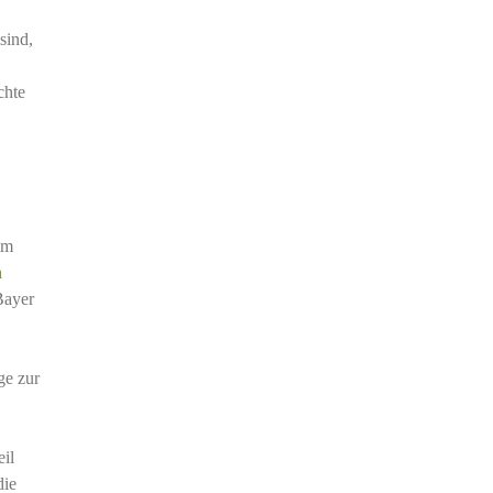
sind,
chte
im
n
Bayer
ge zur
il
die