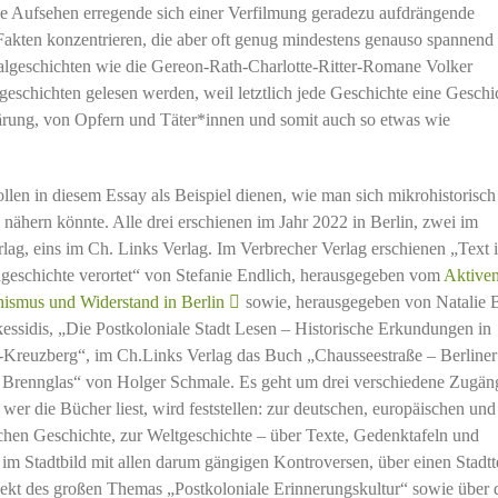
ne Aufsehen erregende sich einer Verfilmung geradezu aufdrängende
 Fakten konzentrieren, die aber oft genug mindestens genauso spannend 
inalgeschichten wie die Gereon-Rath-Charlotte-Ritter-Romane Volker
eschichten gelesen werden, weil letztlich jede Geschichte eine Geschi
rung, von Opfern und Täter*innen und somit auch so etwas wie
llen in diesem Essay als Beispiel dienen, wie man sich mikrohistorisch
nähern könnte. Alle drei erschienen im Jahr 2022 in Berlin, zwei im
lag, eins im Ch. Links Verlag. Im Verbrecher Verlag erschienen „Text 
geschichte verortet“ von Stefanie Endlich, herausgegeben vom
Aktive
smus und Widerstand in Berlin
sowie, herausgegeben von Natalie 
essidis, „Die Postkoloniale Stadt Lesen – Historische Erkundungen in
n-Kreuzberg“, im Ch.Links Verlag das Buch „Chausseestraße – Berliner
 Brennglas“ von Holger Schmale. Es geht um drei verschiedene Zugän
 wer die Bücher liest, wird feststellen: zur deutschen, europäischen und
chen Geschichte, zur Weltgeschichte – über Texte, Gedenktafeln und
m Stadtbild mit allen darum gängigen Kontroversen, über einen Stadtte
ekt des großen Themas „Postkoloniale Erinnerungskultur“ sowie über 