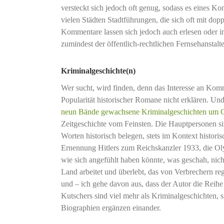
versteckt sich jedoch oft genug, sodass es eines 
vielen Städten Stadtführungen, die sich oft mit do
Kommentare lassen sich jedoch auch erlesen oder 
zumindest der öffentlich-rechtlichen Fernsehanstal
Kriminalgeschichte(n)
Wer sucht, wird finden, denn das Interesse an Komm
Popularität historischer Romane nicht erklären. Un
neun Bände gewachsene Kriminalgeschichten um Ge
Zeitgeschichte vom Feinsten. Die Hauptpersonen sin
Worten historisch belegen, stets im Kontext histor
Ernennung Hitlers zum Reichskanzler 1933, die Oly
wie sich angefühlt haben könnte, was geschah, nicht
Land arbeitet und überlebt, das von Verbrechern regi
und – ich gehe davon aus, dass der Autor die Reihe 
Kutschers sind viel mehr als Kriminalgeschichten, 
Biographien ergänzen einander.