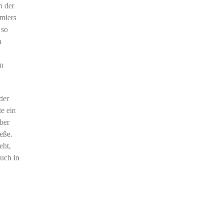
h der
amiers
 so
n
en
.
der
e ein
ber
eße.
eht,
auch in