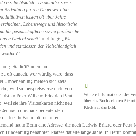
nd Geschichtstafeln, Denkmäler sowie
ren Bedeutung für die Gegenwart hin.
 Initiativen leisten oft über Jahre
eschichten, Lebenswege und historische
 für gesellschaftliche sowie persönliche
tionale Gedenkarbeit“
und fragt:
„Wie
n und stattdessen der Vielschichtigkeit
n werden?“
dnung: Stadträt*innen und
l zu oft danach, wer würdig wäre, dass
 Bei Umbenennung melden sich stets
che, weil sie beispielsweise nicht von
Weitere Informationen des Ver
hristian Peter Wilhelm Friedrich Beuth
über das Buch erhalten Sie mi
, weil sie ihre Visitenkarten nicht neu
Klick auf das Bild.
raßen nach durchaus bedeutenden
schah es in Bonn mit mehreren
iemand hat in Bonn eine Adresse, die nach Ludwig Erhard oder Petra 
ch Hindenburg benannten Platzes dauerte lange Jahre. In Berlin kommt