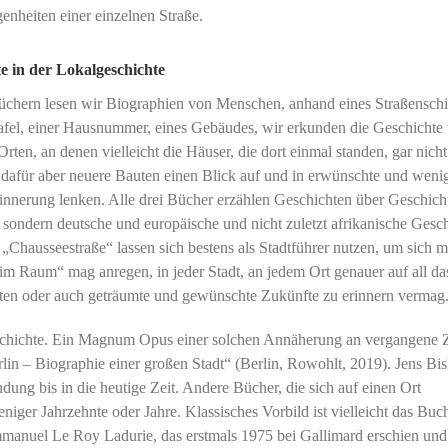
enheiten einer einzelnen Straße.
e in der Lokalgeschichte
Büchern lesen wir Biographien von Menschen, anhand eines Straßenschi
afel, einer Hausnummer, eines Gebäudes, wir erkunden die Geschichte
rten, an denen vielleicht die Häuser, die dort einmal standen, gar nich
 dafür aber neuere Bauten einen Blick auf und in erwünschte und weni
innerung lenken. Alle drei Bücher erzählen Geschichten über Geschich
, sondern deutsche und europäische und nicht zuletzt afrikanische Gesc
 „Chausseestraße“ lassen sich bestens als Stadtführer nutzen, um sich 
im Raum“ mag anregen, in jeder Stadt, an jedem Ort genauer auf all da
iten oder auch geträumte und gewünschte Zukünfte zu erinnern vermag
geschichte. Ein Magnum Opus einer solchen Annäherung an vergangene 
rlin – Biographie einer großen Stadt“ (Berlin, Rowohlt, 2019). Jens Bi
ndung bis in die heutige Zeit. Andere Bücher, die sich auf einen Ort
niger Jahrzehnte oder Jahre. Klassisches Vorbild ist vielleicht das Buc
manuel Le Roy Ladurie, das erstmals 1975 bei Gallimard erschien und 