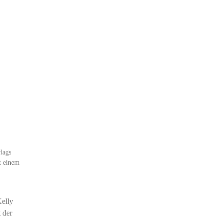
lags
t einem
Kelly
 der