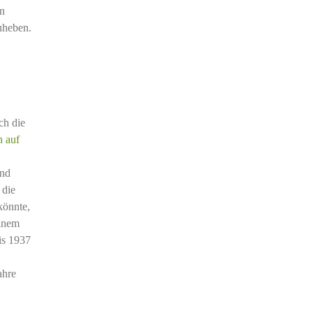
in
uheben.
ch die
n auf
und
 die
könnte,
einem
bis 1937
ahre