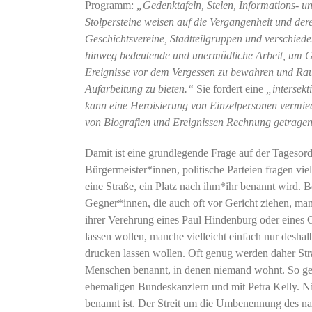
Programm:
„Gedenktafeln, Stelen, Informations- u
Stolpersteine weisen auf die Vergangenheit und de
Geschichtsvereine, Stadtteilgruppen und verschiedene
hinweg bedeutende und unermüdliche Arbeit, um G
Ereignisse vor dem Vergessen zu bewahren und Raum
Aufarbeitung zu bieten.“
Sie fordert eine
„intersek
kann eine Heroisierung von Einzelpersonen vermiede
von Biografien und Ereignissen Rechnung getrage
Damit ist eine grundlegende Frage auf der Tagesor
Bürgermeister*innen, politische Parteien fragen vie
eine Straße, ein Platz nach ihm*ihr benannt wird.
Gegner*innen, die auch oft vor Gericht ziehen, man
ihrer Verehrung eines Paul Hindenburg oder eines C
lassen wollen, manche vielleicht einfach nur deshalb
drucken lassen wollen. Oft genug werden daher St
Menschen benannt, in denen niemand wohnt. So ge
ehemaligen Bundeskanzlern und mit Petra Kelly. N
benannt ist. Der Streit um die Umbenennung des na