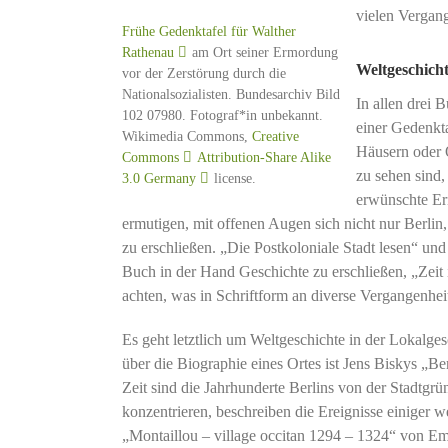
vielen Vergang
Frühe Gedenktafel für Walther
Rathenau
am Ort seiner Ermordung
Weltgeschicht
vor der Zerstörung durch die
Nationalsozialisten. Bundesarchiv Bild
In allen drei 
102 07980. Fotograf*in unbekannt.
einer Gedenkt
Wikimedia Commons,
Creative
Häusern oder O
Commons
Attribution-Share Alike
zu sehen sind,
3.0 Germany
license.
erwünschte Er
ermutigen, mit offenen Augen sich nicht nur Berlin
zu erschließen. „Die Postkoloniale Stadt lesen“ und
Buch in der Hand Geschichte zu erschließen, „Zeit 
achten, was in Schriftform an diverse Vergangenhe
Es geht letztlich um Weltgeschichte in der Lokal
über die Biographie eines Ortes ist Jens Biskys „Be
Zeit sind die Jahrhunderte Berlins von der Stadtgrü
konzentrieren, beschreiben die Ereignisse einiger we
„Montaillou – village occitan 1294 – 1324“ von Em