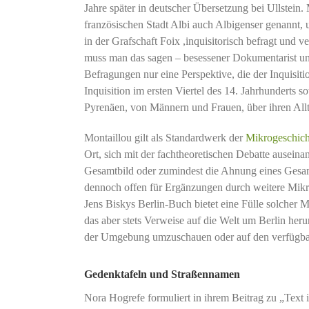
Jahre später in deutscher Übersetzung bei Ullstei
französischen Stadt Albi auch Albigenser genannt, 
in der Grafschaft Foix ,inquisitorisch befragt und v
muss man das sagen – besessener Dokumentarist und
Befragungen nur eine Perspektive, die der Inquisiti
Inquisition im ersten Viertel des 14. Jahrhunderts
Pyrenäen, von Männern und Frauen, über ihren Alltag
Montaillou gilt als Standardwerk der
Mikrogeschich
Ort, sich mit der fachtheoretischen Debatte ausein
Gesamtbild oder zumindest die Ahnung eines Gesamtb
dennoch offen für Ergänzungen durch weitere Mikro
Jens Biskys Berlin-Buch bietet eine Fülle solcher M
das aber stets Verweise auf die Welt um Berlin her
der Umgebung umzuschauen oder auf den verfügbar
Gedenktafeln und Straßennamen
Nora Hogrefe formuliert in ihrem Beitrag zu „Text 