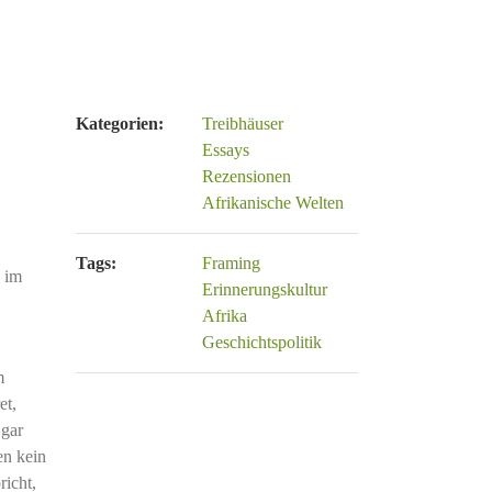
Kategorien:
Treibhäuser
Essays
Rezensionen
Afrikanische Welten
Tags:
Framing
 im
Erinnerungskultur
Afrika
Geschichtspolitik
m
et,
 gar
en kein
icht,