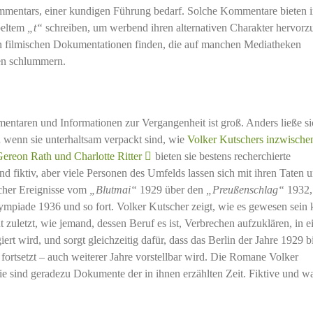
Kommentars, einer kundigen Führung bedarf. Solche Kommentare bieten 
ppeltem
„t“
schreiben, um werbend ihren alternativen Charakter hervorz
in filmischen Dokumentationen finden, die auf manchen Mediatheken
ten schlummern.
entaren und Informationen zur Vergangenheit ist groß. Anders ließe si
d wenn sie unterhaltsam verpackt sind, wie
Volker Kutschers inzwische
reon Rath und Charlotte Ritter
bieten sie bestens recherchierte
d fiktiv, aber viele Personen des Umfelds lassen sich mit ihren Taten 
ischer Ereignisse vom
„Blutmai“
1929 über den
„Preußenschlag“
1932,
mpiade 1936 und so fort. Volker Kutscher zeigt, wie es gewesen sein 
 zuletzt, wie jemand, dessen Beruf es ist, Verbrechen aufzuklären, in 
ert wird, und sorgt gleichzeitig dafür, dass das Berlin der Jahre 1929 
fortsetzt – auch weiterer Jahre vorstellbar wird. Die Romane Volker
sie sind geradezu Dokumente der in ihnen erzählten Zeit. Fiktive und w