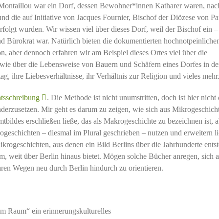
n. Montaillou war ein Dorf, dessen Bewohner*innen Katharer waren, nac
und die auf Initiative von Jacques Fournier, Bischof der Diözese von P
erfolgt wurden. Wir wissen viel über dieses Dorf, weil der Bischof ein –
 Bürokrat war. Natürlich bieten die dokumentierten hochnotpeinliche
on, aber dennoch erfahren wir am Beispiel dieses Ortes viel über die
 sowie über die Lebensweise von Bauern und Schäfern eines Dorfes in d
, ihre Liebesverhältnisse, ihr Verhältnis zur Religion und vieles mehr
tsschreibung
. Die Methode ist nicht unumstritten, doch ist hier nicht 
anderzusetzen. Mir geht es darum zu zeigen, wie sich aus Mikrogeschicht
ildes erschließen ließe, das als Makrogeschichte zu bezeichnen ist, a
geschichten – diesmal im Plural geschrieben – nutzen und erweitern li
ikrogeschichten, aus denen ein Bild Berlins über die Jahrhunderte entst
um, weit über Berlin hinaus bietet. Mögen solche Bücher anregen, sich 
en Wegen neu durch Berlin hindurch zu orientieren.
im Raum“ ein erinnerungskulturelles