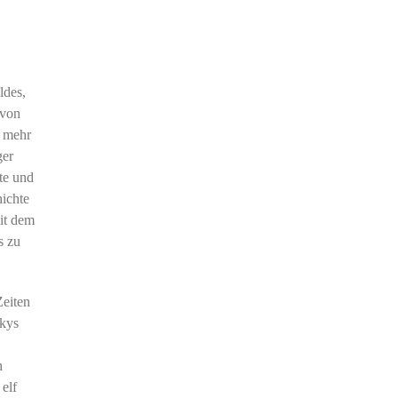
ldes,
 von
t mehr
ger
te und
hichte
mit dem
s zu
.
Zeiten
skys
h
elf