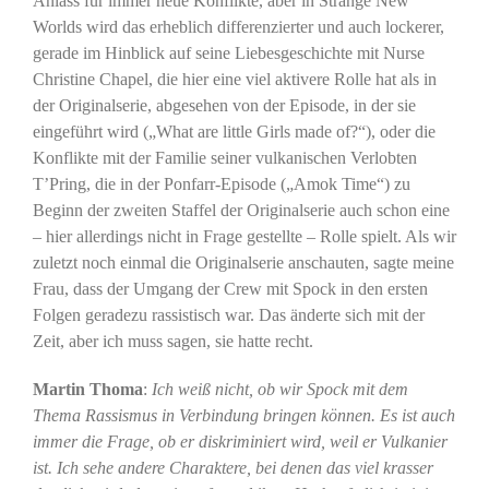
Anlass für immer neue Konflikte, aber in Strange New
Worlds wird das erheblich differenzierter und auch lockerer,
gerade im Hinblick auf seine Liebesgeschichte mit Nurse
Christine Chapel, die hier eine viel aktivere Rolle hat als in
der Originalserie, abgesehen von der Episode, in der sie
eingeführt wird („What are little Girls made of?“), oder die
Konflikte mit der Familie seiner vulkanischen Verlobten
T’Pring, die in der Ponfarr-Episode („Amok Time“) zu
Beginn der zweiten Staffel der Originalserie auch schon eine
– hier allerdings nicht in Frage gestellte – Rolle spielt. Als wir
zuletzt noch einmal die Originalserie anschauten, sagte meine
Frau, dass der Umgang der Crew mit Spock in den ersten
Folgen geradezu rassistisch war. Das änderte sich mit der
Zeit, aber ich muss sagen, sie hatte recht.
Martin Thoma
:
Ich weiß nicht, ob wir Spock mit dem
Thema Rassismus in Verbindung bringen können. Es ist auch
immer die Frage, ob er diskriminiert wird, weil er Vulkanier
ist. Ich sehe andere Charaktere, bei denen das viel krasser