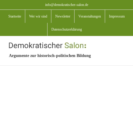
Zum
info@demokratischer-salon.de
Inhalt
Startseite
Wer wir sind
Newsletter
Veranstaltungen
Impressum
springen
Datenschutzerklärung
Argumente zur historisch-politischen Bildung
View
Larger
Image