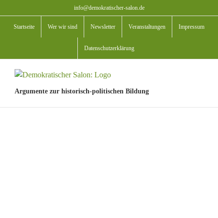
Zum
info@demokratischer-salon.de
Inhalt
Startseite
Wer wir sind
Newsletter
Veranstaltungen
Impressum
springen
Datenschutzerklärung
Argumente zur historisch-politischen Bildung