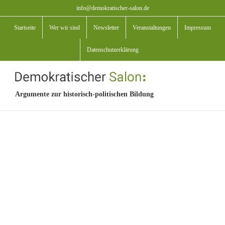
Zum
info@demokratischer-salon.de
Inhalt
Startseite
Wer wir sind
Newsletter
Veranstaltungen
Impressum
springen
Datenschutzerklärung
Argumente zur historisch-politischen Bildung
View
Larger
Image