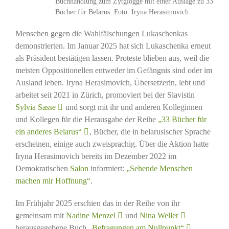
Buchhandlung zum Zytglogge mit einer Auslage zu 33
Bücher für Belarus. Foto: Iryna Herasimovich.
Menschen gegen die Wahlfälschungen Lukaschenkas
demonstrierten. Im Januar 2025 hat sich Lukaschenka erneut
als Präsident bestätigen lassen. Proteste blieben aus, weil die
meisten Oppositionellen entweder im Gefängnis sind oder im
Ausland leben. Iryna Herasimovich, Übersetzerin, lebt und
arbeitet seit 2021 in Zürich, promoviert bei der Slavistin
Sylvia Sasse
und sorgt mit ihr und anderen Kolleginnen
und Kollegen für die Herausgabe der Reihe
„33 Bücher für
ein anderes Belarus“
, Bücher, die in belarusischer Sprache
erscheinen, einige auch zweisprachig. Über die Aktion hatte
Iryna Herasimovich bereits im Dezember 2022 im
Demokratischen
Salon
informiert:
„Sehende Menschen
machen mir Hoffnung“
.
Im Frühjahr 2025 erschien das in der Reihe von ihr
gemeinsam mit
Nadine Menzel
und
Nina Weller
herausgegebene Buch
„Befragungen am Nullpunkt“