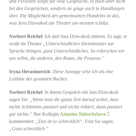
und Personen sorgte für viele Gespräche, es blieb aber nicht
bei den Gesprächen, sondern sie ginge auch in Handlungen
über. Die Möglichkeit des gemeinsamen Handelns ist das,
was Jura Dziwakoũ am Theater am meisten schätzt.
Norbert Reichel
: Ich darf Jura Dziwakoũ zitieren. Er sagt, er
wolle im Theater
„Unterschiedliches übereinander zur
Sprache bringen, ganz Unterschiedliches. So erforschen wir
uns selbst, die anderen, den Raum, die Prozesse.“
Iryna Herasimovich
:
Diese Aussage sehe ich als eine
Leitlinie des gesamten Buches.
Norbert Reichel
: In Ihrem Gespräch mit Jura Dziwakoũ
sagen Sie:
„Wenn man die ganze Zeit darauf achtet, dass
nichts Schlimmes passiert und nichts riskiert, dann passiert
gar nichts.“
Ihre Kollegin
Antanina Slabochykava
kommentiert:
„Das ist so schrecklich“
. Und Sie sagen:
„Ganz schrecklich.“