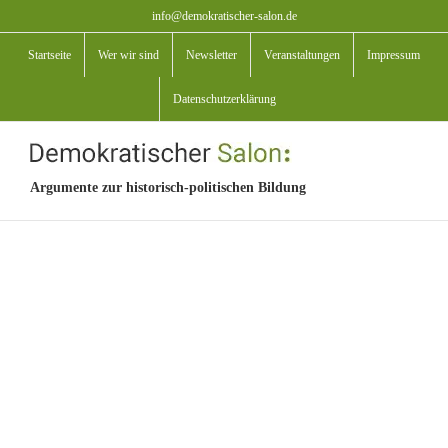
Zum
info@demokratischer-salon.de
Inhalt
Startseite
Wer wir sind
Newsletter
Veranstaltungen
Impressum
springen
Datenschutzerklärung
Argumente zur historisch-politischen Bildung
View
Larger
Image