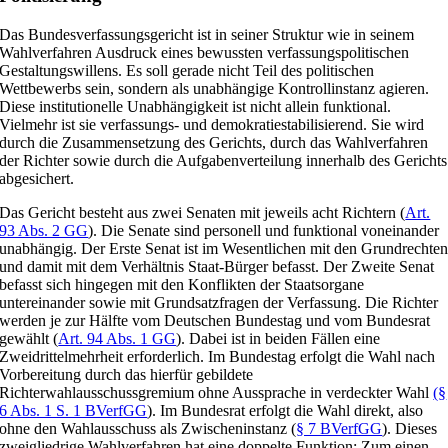
Das Bundesverfassungsgericht ist in seiner Struktur wie in seinem
Wahlverfahren Ausdruck eines bewussten verfassungspolitischen
Gestaltungswillens. Es soll gerade nicht Teil des politischen
Wettbewerbs sein, sondern als unabhängige Kontrollinstanz agieren.
Diese institutionelle Unabhängigkeit ist nicht allein funktional.
Vielmehr ist sie verfassungs- und demokratiestabilisierend. Sie wird
durch die Zusammensetzung des Gerichts, durch das Wahlverfahren
der Richter sowie durch die Aufgabenverteilung innerhalb des Gerichts
abgesichert.
Das Gericht besteht aus zwei Senaten mit jeweils acht Richtern (
Art.
93 Abs. 2 GG
). Die Senate sind personell und funktional voneinander
unabhängig. Der Erste Senat ist im Wesentlichen mit den Grundrechte
und damit mit dem Verhältnis Staat-Bürger befasst. Der Zweite Senat
befasst sich hingegen mit den Konflikten der Staatsorgane
untereinander sowie mit Grundsatzfragen der Verfassung. Die Richter
werden je zur Hälfte vom Deutschen Bundestag und vom Bundesrat
gewählt (
Art. 94 Abs. 1 GG
). Dabei ist in beiden Fällen eine
Zweidrittelmehrheit erforderlich. Im Bundestag erfolgt die Wahl nach
Vorbereitung durch das hierfür gebildete
Richterwahlausschussgremium ohne Aussprache in verdeckter Wahl
(§
6 Abs. 1 S. 1 BVerfGG
). Im Bundesrat erfolgt die Wahl direkt, also
ohne den Wahlausschuss als Zwischeninstanz (
§ 7 BVerfGG
). Dieses
zweigliedrige Wahlverfahren hat eine doppelte Funktion: Zum einen