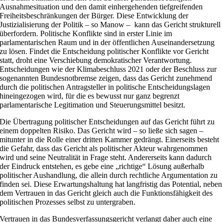
Ausnahmesituation und den damit einhergehenden tiefgreifenden
Freiheitsbeschränkungen der Bürger. Diese Entwicklung der
Justizialisierung der Politik – so Manow – kann das Gericht strukturell
überfordern. Politische Konflikte sind in erster Linie im
parlamentarischen Raum und in der öffentlichen Auseinandersetzung
zu lösen. Findet die Entscheidung politischer Konflikte vor Gericht
statt, droht eine Verschiebung demokratischer Verantwortung.
Entscheidungen wie der Klimabeschluss 2021 oder der Beschluss zur
sogenannten Bundesnotbremse zeigen, dass das Gericht zunehmend
durch die politischen Antragsteller in politische Entscheidungslagen
hineingezogen wird, für die es bewusst nur ganz begrenzt
parlamentarische Legitimation und Steuerungsmittel besitzt.
Die Übertragung politischer Entscheidungen auf das Gericht führt zu
einem doppelten Risiko. Das Gericht wird – so ließe sich sagen –
mitunter in die Rolle einer dritten Kammer gedrängt. Einerseits besteht
die Gefahr, dass das Gericht als politischer Akteur wahrgenommen
wird und seine Neutralität in Frage steht. Andererseits kann dadurch
der Eindruck entstehen, es gebe eine „richtige“ Lösung außerhalb
politischer Aushandlung, die allein durch rechtliche Argumentation zu
finden sei. Diese Erwartungshaltung hat langfristig das Potential, nebe
dem Vertrauen in das Gericht gleich auch die Funktionsfähigkeit des
politischen Prozesses selbst zu untergraben.
Vertrauen in das Bundesverfassungsgericht verlangt daher auch eine