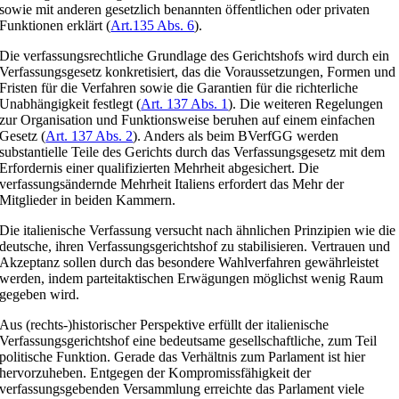
sowie mit anderen gesetzlich benannten öffentlichen oder privaten
Funktionen erklärt (
Art.135 Abs. 6
).
Die verfassungsrechtliche Grundlage des Gerichtshofs wird durch ein
Verfassungsgesetz konkretisiert, das die Voraussetzungen, Formen und
Fristen für die Verfahren sowie die Garantien für die richterliche
Unabhängigkeit festlegt (
Art. 137 Abs. 1
). Die weiteren Regelungen
zur Organisation und Funktionsweise beruhen auf einem einfachen
Gesetz (
Art. 137 Abs. 2
). Anders als beim BVerfGG werden
substantielle Teile des Gerichts durch das Verfassungsgesetz mit dem
Erfordernis einer qualifizierten Mehrheit abgesichert. Die
verfassungsändernde Mehrheit Italiens erfordert das Mehr der
Mitglieder in beiden Kammern.
Die italienische Verfassung versucht nach ähnlichen Prinzipien wie die
deutsche, ihren Verfassungsgerichtshof zu stabilisieren. Vertrauen und
Akzeptanz sollen durch das besondere Wahlverfahren gewährleistet
werden, indem parteitaktischen Erwägungen möglichst wenig Raum
gegeben wird.
Aus (rechts-)historischer Perspektive erfüllt der italienische
Verfassungsgerichtshof eine bedeutsame gesellschaftliche, zum Teil
politische Funktion. Gerade das Verhältnis zum Parlament ist hier
hervorzuheben. Entgegen der Kompromissfähigkeit der
verfassungsgebenden Versammlung erreichte das Parlament viele