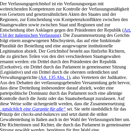
Der Verfassungsgerichtshof ist ein Verfassungsorgan mit
weitreichenden Kompetenzen zur Kontrolle der Verfassungsmäßigkeit
von Gesetzen und gesetzesähnlichen Akten des Staates und der
Regionen, zur Entscheidung von Kompetenzkonflikten zwischen den
Staatsgewalten sowie zwischen Staat und Regionen und zur
Entscheidung über Anklagen gegen den Präsidenten der Republik (
Art
134 der italienischen Verfassung
). Die Zusammensetzung des Gerichts
folgt einem ausgewogenen Mischsystem, das auf eine funktionale
Pluralität der Bestellung und eine ausgewogene institutionelle
Legitimation abzielt. Der Gerichtshof besteht aus fünfzehn Richtern,
die zu gleichen Teilen von den drei verschiedenen Staatsgewalten
ernannt werden: ein Drittel durch den Präsidenten der Republik
(Exekutive), ein Drittel durch das Parlament in gemeinsamer Sitzung
(Legislative) und ein Drittel durch die obersten ordentlichen und
Verwaltungsgerichte (
Art. 135 Abs. 1
), also Vertretern der Judikative.
Aus den Debatten der verfassungsgebenden Versammlung geht hervor,
dass diese Dreiteilung insbesondere darauf abzielt, weder eine
parteipolitische Dominanz durch das Parlament noch eine alleinige
Kontrolle durch die Justiz oder das Staatsoberhaupt zuzulassen. Auf
diese Weise sollte sichergestellt werden, dass die Zusammensetzung
„tatsächlich eine Garantie für alle“
sei. Sie steht sinnbildlich für das
Prinzip der
checks-and-balances
und setzt damit die strikte
Gewaltenteilung in Italien auch in der Wahl der Verfassungsrichter um.
Die Richterinnen und Richter, die durch das Parlament in gemeinsamer
Sitzung gewählt werden, benötigen für ihre Wahl eine