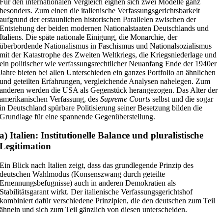
Für den internationalen Vergleich eignen sich zwei Modelle ganz
besonders. Zum einen die italienische Verfassungsgerichtsbarkeit
aufgrund der erstaunlichen historischen Parallelen zwischen der
Entstehung der beiden modernen Nationalstaaten Deutschlands und
Italiens. Die späte nationale Einigung, die Monarchie, der
überbordende Nationalismus in Faschismus und Nationalsozialismus
mit der Katastrophe des Zweiten Weltkriegs, die Kriegsniederlage und
ein politischer wie verfassungsrechtlicher Neuanfang Ende der 1940er
Jahre bieten bei allen Unterschieden ein ganzes Portfolio an ähnlichen
und geteilten Erfahrungen, vergleichende Analysen nahelegen. Zum
anderen werden die USA als Gegenstück herangezogen. Das Alter der
amerikanischen Verfassung, des
Supreme Courts
selbst und die sogar
in Deutschland spürbare Politisierung seiner Besetzung bilden die
Grundlage für eine spannende Gegenüberstellung.
a) Italien: Institutionelle Balance und pluralistische
Legitimation
Ein Blick nach Italien zeigt, dass das grundlegende Prinzip des
deutschen Wahlmodus (Konsenszwang durch geteilte
Ernennungsbefugnisse) auch in anderen Demokratien als
Stabilitätsgarant wirkt. Der italienische Verfassungsgerichtshof
kombiniert dafür verschiedene Prinzipien, die den deutschen zum Teil
ähneln und sich zum Teil gänzlich von diesen unterscheiden.