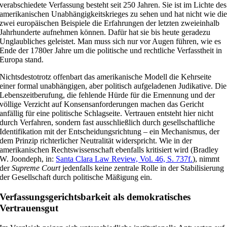
verabschiedete Verfassung besteht seit 250 Jahren. Sie ist im Lichte des
amerikanischen Unabhängigkeitskrieges zu sehen und hat nicht wie di
zwei europäischen Beispiele die Erfahrungen der letzten zweieinhalb
Jahrhunderte aufnehmen können. Dafür hat sie bis heute geradezu
Unglaubliches geleistet. Man muss sich nur vor Augen führen, wie es
Ende der 1780er Jahre um die politische und rechtliche Verfasstheit in
Europa stand.
Nichtsdestotrotz offenbart das amerikanische Modell die Kehrseite
einer formal unabhängigen, aber politisch aufgeladenen Judikative. Die
Lebenszeitberufung, die fehlende Hürde für die Ernennung und der
völlige Verzicht auf Konsensanforderungen machen das Gericht
anfällig für eine politische Schlagseite. Vertrauen entsteht hier nicht
durch Verfahren, sondern fast ausschließlich durch gesellschaftliche
Identifikation mit der Entscheidungsrichtung – ein Mechanismus, der
dem Prinzip richterlicher Neutralität widerspricht. Wie in der
amerikanischen Rechtswissenschaft ebenfalls kritisiert wird (Bradley
W. Joondeph, in:
Santa Clara Law Review, Vol. 46, S. 737f.
), nimmt
der
Supreme Court
jedenfalls keine zentrale Rolle in der Stabilisierung
der Gesellschaft durch politische Mäßigung ein.
Verfassungsgerichtsbarkeit als demokratisches
Vertrauensgut