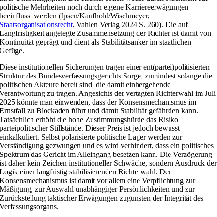
politische Mehrheiten noch durch eigene Karriereerwägungen
beeinflusst werden (Ipsen/Kaufhold/Wischmeyer,
Staatsorganisationsrecht
, Vahlen Verlag 2024 S. 260). Die auf
Langfristigkeit angelegte Zusammensetzung der Richter ist damit von
Kontinuität geprägt und dient als Stabilitätsanker im staatlichen
Gefüge.
Diese institutionellen Sicherungen tragen einer ent(partei)politisierten
Struktur des Bundesverfassungsgerichts Sorge, zumindest solange die
politischen Akteure bereit sind, die damit einhergehende
Verantwortung zu tragen. Angesichts der vertagten Richterwahl im Juli
2025 könnte man einwenden, dass der Konsensmechanismus im
Ernstfall zu Blockaden führt und damit Stabilität gefährden kann.
Tatsächlich erhöht die hohe Zustimmungshürde das Risiko
parteipolitischer Stillstände. Dieser Preis ist jedoch bewusst
einkalkuliert. Selbst polarisierte politische Lager werden zur
Verständigung gezwungen und es wird verhindert, dass ein politisches
Spektrum das Gericht im Alleingang besetzen kann. Die Verzögerung
ist daher kein Zeichen institutioneller Schwäche, sondern Ausdruck der
Logik einer langfristig stabilisierenden Richterwahl. Der
Konsensmechanismus ist damit vor allem eine Verpflichtung zur
Mäßigung, zur Auswahl unabhängiger Persönlichkeiten und zur
Zurückstellung taktischer Erwägungen zugunsten der Integrität des
Verfassungsorgans.