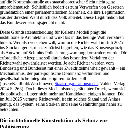
auf die Normenkontrolle aus staatstheoretischer Sicht nicht ganz
unproblematisch. Schließlich bedarf es zum Verwerfen von Gesetzen
grundsätzlich einer parlamentarischen Mehrheit, die ihre Legitimation
aus der direkten Wahl durch das Volk ableitet. Diese Legitimation hat
das Bundesverfassungsgericht nicht.
Diese Grundsatzentscheidung für Kelsens Modell prägt die
institutionelle Architektur und wirkt bis in das heutige Wahlverfahren
hinein. Wer also verstehen will, warum die Richterwahl im Juli 2025
ins Stocken geriet, muss zunächst begreifen, wie das Konsensprinzip
als Antwort auf Schmitts Politisierungswarnung konstruiert wurde. Die
erforderliche Akzeptanz soll durch das besondere Verfahren der
Richterwahl gewährleistet werden. Je acht Richter werden vom
Bundestag und Bundesrat mit einer Zweidrittelmehrheit gewählt – ein
Mechanismus, der parteipolitische Dominanz verhindern und
gesellschaftliche Integrationsfiguren fördern soll
(Ipsen/Kaufhold/Wischmeyer,
Staatsorganisationsrecht
, Vahlen Verlag
2024 S. 263). Doch dieser Mechanismus gerät unter Druck, wenn sich
die politischen Lager nicht mehr auf Kandidaten einigen können. Die
im Juli 2025 vertagte Richterwahl ist ein solches Signal und Anlass
genug, das System, seine Stärken und seine Gefährdungen näher zu
betrachten.
Die institutionelle Konstruktion als Schutz vor
Politisierung