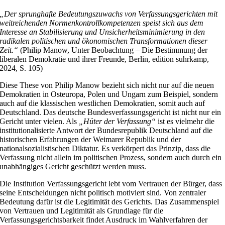
„Der sprunghafte Bedeutungszuwachs von Verfassungsgerichten mit
weitreichenden Normenkontrollkompetenzen speist sich aus dem
Interesse an Stabilisierung und Unsicherheitsminimierung in den
radikalen politischen und ökonomischen Transformationen dieser
Zeit.“
(Philip Manow, Unter Beobachtung – Die Bestimmung der
liberalen Demokratie und ihrer Freunde, Berlin, edition suhrkamp,
2024, S. 105)
Diese These von Philip Manow bezieht sich nicht nur auf die neuen
Demokratien in Osteuropa, Polen und Ungarn zum Beispiel, sondern
auch auf die klassischen westlichen Demokratien, somit auch auf
Deutschland. Das deutsche Bundesverfassungsgericht ist nicht nur ein
Gericht unter vielen. Als
„Hüter der Verfassung“
ist es vielmehr die
institutionalisierte Antwort der Bundesrepublik Deutschland auf die
historischen Erfahrungen der Weimarer Republik und der
nationalsozialistischen Diktatur. Es verkörpert das Prinzip, dass die
Verfassung nicht allein im politischen Prozess, sondern auch durch ein
unabhängiges Gericht geschützt werden muss.
Die Institution Verfassungsgericht lebt vom Vertrauen der Bürger, dass
seine Entscheidungen nicht politisch motiviert sind. Von zentraler
Bedeutung dafür ist die Legitimität des Gerichts. Das Zusammenspiel
von Vertrauen und Legitimität als Grundlage für die
Verfassungsgerichtsbarkeit findet Ausdruck im Wahlverfahren der