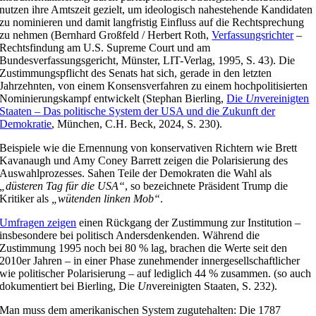
nutzen ihre Amtszeit gezielt, um ideologisch nahestehende Kandidaten
zu nominieren und damit langfristig Einfluss auf die Rechtsprechung
zu nehmen (Bernhard Großfeld / Herbert Roth,
Verfassungsrichter
–
Rechtsfindung am U.S. Supreme Court und am
Bundesverfassungsgericht, Münster, LIT-Verlag, 1995, S. 43). Die
Zustimmungspflicht des Senats hat sich, gerade in den letzten
Jahrzehnten, von einem Konsensverfahren zu einem hochpolitisierten
Nominierungskampf entwickelt (Stephan Bierling,
Die
Un
vereinigten
Staaten – Das politische System der USA und die Zukunft der
Demokratie
, München, C.H. Beck, 2024, S. 230).
Beispiele wie die Ernennung von konservativen Richtern wie Brett
Kavanaugh und Amy Coney Barrett zeigen die Polarisierung des
Auswahlprozesses. Sahen Teile der Demokraten die Wahl als
„düsteren Tag für die USA“
, so bezeichnete Präsident Trump die
Kritiker als
„wütenden linken Mob“
.
Umfragen zeigen
einen Rückgang der Zustimmung zur Institution –
insbesondere bei politisch Andersdenkenden. Während die
Zustimmung 1995 noch bei 80 % lag, brachen die Werte seit den
2010er Jahren – in einer Phase zunehmender innergesellschaftlicher
wie politischer Polarisierung – auf lediglich 44 % zusammen. (so auch
dokumentiert bei Bierling, Die
Un
vereinigten Staaten, S. 232).
Man muss dem amerikanischen System zugutehalten: Die 1787