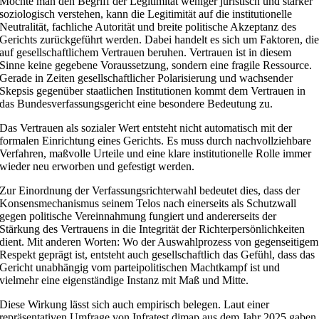
Möchte man den Begriff der Legitimität weniger juristisch und stärker
soziologisch verstehen, kann die Legitimität auf die institutionelle
Neutralität, fachliche Autorität und breite politische Akzeptanz des
Gerichts zurückgeführt werden. Dabei handelt es sich um Faktoren, di
auf gesellschaftlichem Vertrauen beruhen. Vertrauen ist in diesem
Sinne keine gegebene Voraussetzung, sondern eine fragile Ressource.
Gerade in Zeiten gesellschaftlicher Polarisierung und wachsender
Skepsis gegenüber staatlichen Institutionen kommt dem Vertrauen in
das Bundesverfassungsgericht eine besondere Bedeutung zu.
Das Vertrauen als sozialer Wert entsteht nicht automatisch mit der
formalen Einrichtung eines Gerichts. Es muss durch nachvollziehbare
Verfahren, maßvolle Urteile und eine klare institutionelle Rolle immer
wieder neu erworben und gefestigt werden.
Zur Einordnung der Verfassungsrichterwahl bedeutet dies, dass der
Konsensmechanismus seinem Telos nach einerseits als Schutzwall
gegen politische Vereinnahmung fungiert und andererseits der
Stärkung des Vertrauens in die Integrität der Richterpersönlichkeiten
dient. Mit anderen Worten: Wo der Auswahlprozess von gegenseitigem
Respekt geprägt ist, entsteht auch gesellschaftlich das Gefühl, dass das
Gericht unabhängig vom parteipolitischen Machtkampf ist und
vielmehr eine eigenständige Instanz mit Maß und Mitte.
Diese Wirkung lässt sich auch empirisch belegen. Laut einer
repräsentativen Umfrage von Infratest dimap aus dem Jahr 2025 gaben