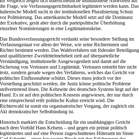
Im Vergleich zeigen sich unterschiedliche institutionelle Antworten auf
die Frage, wie Verfassungsgerichtsbarkeit legitimiert werden kann. Das
italienische Modell sucht in der institutionellen Pluralisierung Schutz
vor Politisierung. Das amerikanische Modell setzt auf die Dominanz
der Exekutive, gerät aber durch die parteipolitische Überhöhung
einzelner Nominierungen in eine Legitimationskrise.
Das Bundesverfassungsgericht verdankt seine besondere Stellung im
Verfassungsstaat vor allem der Weise, wie seine Richterinnen und
Richter bestimmt werden. Das Wahlverfahren mit föderaler Beteiligun
und qualifizierter Zweidrittelmehrheit zielt auf überparteiliche
Verständigung, institutionelle Ausgewogenheit und damit auf die
Sicherung von Vertrauen und Legitimität. Vertrauen entsteht hier nicht
trotz, sondern gerade wegen des Verfahrens, welches das Gericht vor
politischer Einflussnahme schützt. Dieses muss jedoch vor der
Vorstellung geschützt werden, die Justiz könne politische Probleme
stellvertretend lösen. Die Kehrseite des deutschen Systems liegt auf der
Hand. Es ist auf den politischen Konsens angewiesen, der nur durch
eine entsprechend reife politische Kultur erreicht wird. Die
Richterwahl ist somit ein organisatorischer Vorgang, der zugleich ein
Akt demokratischer Selbstbindung ist.
Historisch markiert die Entscheidung für ein unabhängiges Gericht
nach dem Vorbild Hans Kelsens – und gegen ein primär politisch
legitimiertes und auf eine Person zugeschnittenes Hüteramt im Sinne
Carl Schmitts – einen bewussten Bruch mit den Erfahrungen der