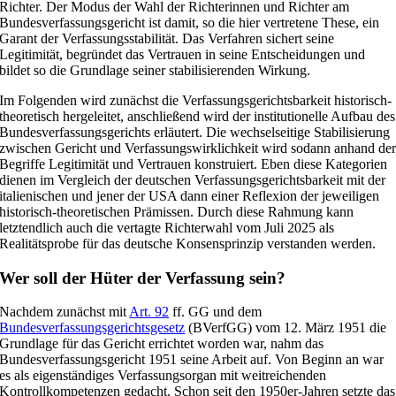
Richter. Der Modus der Wahl der Richterinnen und Richter am
Bundesverfassungsgericht ist damit, so die hier vertretene These, ein
Garant der Verfassungsstabilität. Das Verfahren sichert seine
Legitimität, begründet das Vertrauen in seine Entscheidungen und
bildet so die Grundlage seiner stabilisierenden Wirkung.
Im Folgenden wird zunächst die Verfassungsgerichtsbarkeit historisch-
theoretisch hergeleitet, anschließend wird der institutionelle Aufbau des
Bundesverfassungsgerichts erläutert. Die wechselseitige Stabilisierung
zwischen Gericht und Verfassungswirklichkeit wird sodann anhand de
Begriffe Legitimität und Vertrauen konstruiert. Eben diese Kategorien
dienen im Vergleich der deutschen Verfassungsgerichtsbarkeit mit der
italienischen und jener der USA dann einer Reflexion der jeweiligen
historisch-theoretischen Prämissen. Durch diese Rahmung kann
letztendlich auch die vertagte Richterwahl vom Juli 2025 als
Realitätsprobe für das deutsche Konsensprinzip verstanden werden.
Wer soll der Hüter der Verfassung sein?
Nachdem zunächst mit
Art. 92
ff. GG und dem
Bundesverfassungsgerichtsgesetz
(BVerfGG) vom 12. März 1951 die
Grundlage für das Gericht errichtet worden war, nahm das
Bundesverfassungsgericht 1951 seine Arbeit auf. Von Beginn an war
es als eigenständiges Verfassungsorgan mit weitreichenden
Kontrollkompetenzen gedacht. Schon seit den 1950er-Jahren setzte das