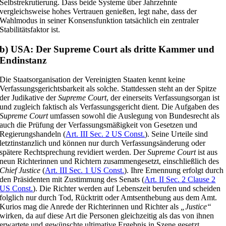
Selbstrekrutierung. Dass beide Systeme über Jahrzehnte
vergleichsweise hohes Vertrauen genießen, legt nahe, dass der
Wahlmodus in seiner Konsensfunktion tatsächlich ein zentraler
Stabilitätsfaktor ist.
b) USA: Der Supreme Court als dritte Kammer und
Endinstanz
Die Staatsorganisation der Vereinigten Staaten kennt keine
Verfassungsgerichtsbarkeit als solche. Stattdessen steht an der Spitze
der Judikative der
Supreme Court
, der einerseits Verfassungsorgan ist
und zugleich faktisch als Verfassungsgericht dient. Die Aufgaben des
Supreme Court
umfassen sowohl die Auslegung von Bundesrecht als
auch die Prüfung der Verfassungsmäßigkeit von Gesetzen und
Regierungshandeln (
Art. III Sec. 2 US Const.
). Seine Urteile sind
letztinstanzlich und können nur durch Verfassungsänderung oder
spätere Rechtsprechung revidiert werden. Der
Supreme Court
ist aus
neun Richterinnen und Richtern zusammengesetzt, einschließlich des
Chief Justice
(
Art. III Sec. 1 US Const.
). Ihre Ernennung erfolgt durch
den Präsidenten mit Zustimmung des Senats (
Art. II Sec. 2 Clause 2
US Const.
). Die Richter werden auf Lebenszeit berufen und scheiden
folglich nur durch Tod, Rücktritt oder Amtsenthebung aus dem Amt.
Kurios mag die Anrede der Richterinnen und Richter als
„Justice“
wirken, da auf diese Art die Personen gleichzeitig als das von ihnen
erwartete und gewünschte ultimative Ergebnis in Szene gesetzt