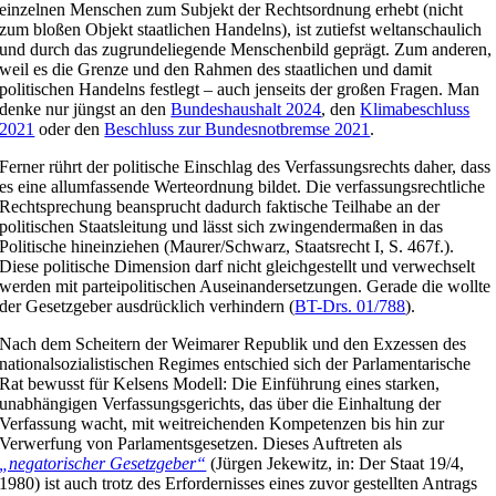
einzelnen Menschen zum Subjekt der Rechtsordnung erhebt (nicht
zum bloßen Objekt staatlichen Handelns), ist zutiefst weltanschaulich
und durch das zugrundeliegende Menschenbild geprägt. Zum anderen,
weil es die Grenze und den Rahmen des staatlichen und damit
politischen Handelns festlegt – auch jenseits der großen Fragen. Man
denke nur jüngst an den
Bundeshaushalt 2024
, den
Klimabeschluss
2021
oder den
Beschluss zur Bundesnotbremse 2021
.
Ferner rührt der politische Einschlag des Verfassungsrechts daher, dass
es eine allumfassende Werteordnung bildet. Die verfassungsrechtliche
Rechtsprechung beansprucht dadurch faktische Teilhabe an der
politischen Staatsleitung und lässt sich zwingendermaßen in das
Politische hineinziehen (Maurer/Schwarz, Staatsrecht I, S. 467f.).
Diese politische Dimension darf nicht gleichgestellt und verwechselt
werden mit parteipolitischen Auseinandersetzungen. Gerade die wollte
der Gesetzgeber ausdrücklich verhindern (
BT-Drs. 01/788
).
Nach dem Scheitern der Weimarer Republik und den Exzessen des
nationalsozialistischen Regimes entschied sich der Parlamentarische
Rat bewusst für Kelsens Modell: Die Einführung eines starken,
unabhängigen Verfassungsgerichts, das über die Einhaltung der
Verfassung wacht, mit weitreichenden Kompetenzen bis hin zur
Verwerfung von Parlamentsgesetzen. Dieses Auftreten als
„negatorischer Gesetzgeber“
(Jürgen Jekewitz, in: Der Staat 19/4,
1980) ist auch trotz des Erfordernisses eines zuvor gestellten Antrags