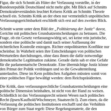
Figur, die sich Schmitt als Hüter der Verfassung vorstellte, in der
Bundesrepublik Deutschland nicht mehr gibt. Mit Blick auf Schmitts
Demokratieverständnis leuchtet Kelsens Kritik an Schmitts Theorie
schnell ein. Schmitts Kritik an der eben nur vermeintlich unpolitischen
Verfassungsgerichtsbarkeit erschließt sich erst auf den zweiten Blick.
Schmitt warnte unter dem Bild der
„Politisierung der Justiz“
davor,
Gerichte mit politischen Grundsatzentscheidungen zu betrauen. Die
Frage, ob ein Gesetz verfassungswidrig sei, sei keine rein juristische,
sondern eine politische und damit nach seiner Auffassung der
richterlichen Kontrolle entzogen. Richter entpolitisierten Konflikte nur
scheinbar. In Wahrheit seien ihre Entscheidungen von politischen
Werturteilen durchdrungen, ohne dass ihnen die dafür notwendige
demokratische Legitimation zukäme. Gerade darin sah er eine Gefahr
für die parlamentarische Demokratie. Eine übermächtige Justiz könne
den Primat der Politik verdrängen und so die Gewaltenteilung
unterlaufen. Diese im Kern politischen Aufgaben müssten somit von
einer politischen Figur bewältigt werden: dem Reichspräsidenten.
Die Kritik, dass verfassungsrechtliche Grundsatzentscheidungen eine
politische Dimension beinhalten, ist nicht von der Hand zu weisen.
Schließlich ist das Verfassungsrecht seinem Wesen nach politisches
Recht (Ipsen/Kaufhold/Wischmeyer, Staatsrecht I). Zum einen, da die
Verfassung die politischen Institutionen erschafft und das Verhältnis
von Bürger zum Staat regelt: Diese Regelungsmaterie, die den