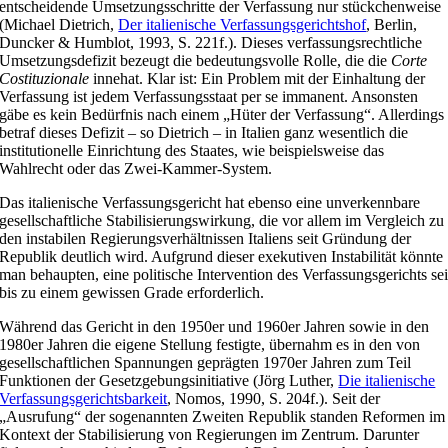
entscheidende Umsetzungsschritte der Verfassung nur stückchenweise
(Michael Dietrich,
Der italienische Verfassungsgerichtshof
, Berlin,
Duncker & Humblot, 1993, S. 221f.). Dieses verfassungsrechtliche
Umsetzungsdefizit bezeugt die bedeutungsvolle Rolle, die die
Corte
Costituzionale
innehat. Klar ist: Ein Problem mit der Einhaltung der
Verfassung ist jedem Verfassungsstaat per se immanent. Ansonsten
gäbe es kein Bedürfnis nach einem „Hüter der Verfassung“. Allerdings
betraf dieses Defizit – so Dietrich – in Italien ganz wesentlich die
institutionelle Einrichtung des Staates, wie beispielsweise das
Wahlrecht oder das Zwei-Kammer-System.
Das italienische Verfassungsgericht hat ebenso eine unverkennbare
gesellschaftliche Stabilisierungswirkung, die vor allem im Vergleich zu
den instabilen Regierungsverhältnissen Italiens seit Gründung der
Republik deutlich wird. Aufgrund dieser exekutiven Instabilität könnte
man behaupten, eine politische Intervention des Verfassungsgerichts se
bis zu einem gewissen Grade erforderlich.
Während das Gericht in den 1950er und 1960er Jahren sowie in den
1980er Jahren die eigene Stellung festigte, übernahm es in den von
gesellschaftlichen Spannungen geprägten 1970er Jahren zum Teil
Funktionen der Gesetzgebungsinitiative (Jörg Luther,
Die italienische
Verfassungsgerichtsbarkeit
, Nomos, 1990, S. 204f.). Seit der
„Ausrufung“ der sogenannten Zweiten Republik standen Reformen im
Kontext der Stabilisierung von Regierungen im Zentrum. Darunter