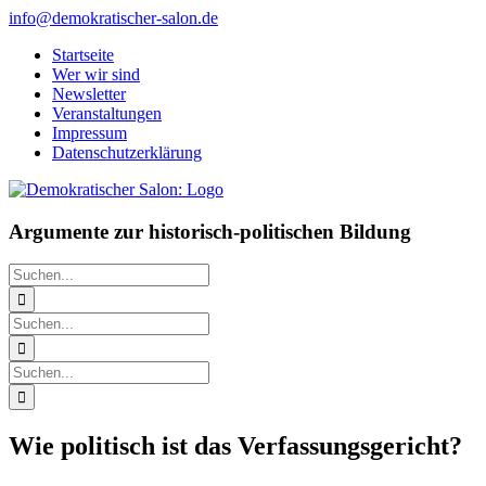
Zum
info@demokratischer-salon.de
Inhalt
Startseite
springen
Wer wir sind
Newsletter
Veranstaltungen
Impressum
Datenschutzerklärung
Argumente zur historisch-politischen Bildung
Suche
nach:
Suche
nach:
Suche
nach:
Wie politisch ist das Verfassungsgericht?