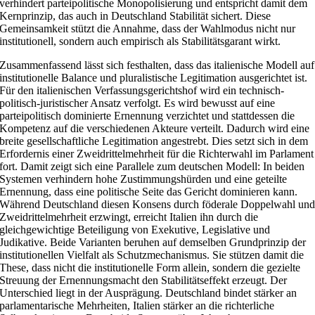
verhindert parteipolitische Monopolisierung und entspricht damit dem
Kernprinzip, das auch in Deutschland Stabilität sichert. Diese
Gemeinsamkeit stützt die Annahme, dass der Wahlmodus nicht nur
institutionell, sondern auch empirisch als Stabilitätsgarant wirkt.
Zusammenfassend lässt sich festhalten, dass das italienische Modell auf
institutionelle Balance und pluralistische Legitimation ausgerichtet ist.
Für den italienischen Verfassungsgerichtshof wird ein technisch-
politisch-juristischer Ansatz verfolgt. Es wird bewusst auf eine
parteipolitisch dominierte Ernennung verzichtet und stattdessen die
Kompetenz auf die verschiedenen Akteure verteilt. Dadurch wird eine
breite gesellschaftliche Legitimation angestrebt. Dies setzt sich in dem
Erfordernis einer Zweidrittelmehrheit für die Richterwahl im Parlament
fort. Damit zeigt sich eine Parallele zum deutschen Modell: In beiden
Systemen verhindern hohe Zustimmungshürden und eine geteilte
Ernennung, dass eine politische Seite das Gericht dominieren kann.
Während Deutschland diesen Konsens durch föderale Doppelwahl un
Zweidrittelmehrheit erzwingt, erreicht Italien ihn durch die
gleichgewichtige Beteiligung von Exekutive, Legislative und
Judikative. Beide Varianten beruhen auf demselben Grundprinzip der
institutionellen Vielfalt als Schutzmechanismus. Sie stützen damit die
These, dass nicht die institutionelle Form allein, sondern die gezielte
Streuung der Ernennungsmacht den Stabilitätseffekt erzeugt. Der
Unterschied liegt in der Ausprägung. Deutschland bindet stärker an
parlamentarische Mehrheiten, Italien stärker an die richterliche