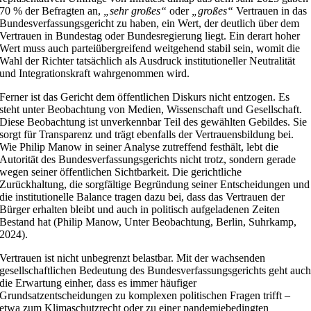
70 % der Befragten an,
„sehr großes“
oder
„großes“
Vertrauen in das
Bundesverfassungsgericht zu haben, ein Wert, der deutlich über dem
Vertrauen in Bundestag oder Bundesregierung liegt. Ein derart hoher
Wert muss auch parteiübergreifend weitgehend stabil sein, womit die
Wahl der Richter tatsächlich als Ausdruck institutioneller Neutralität
und Integrationskraft wahrgenommen wird.
Ferner ist das Gericht dem öffentlichen Diskurs nicht entzogen. Es
steht unter Beobachtung von Medien, Wissenschaft und Gesellschaft.
Diese Beobachtung ist unverkennbar Teil des gewählten Gebildes. Sie
sorgt für Transparenz und trägt ebenfalls der Vertrauensbildung bei.
Wie Philip Manow in seiner Analyse zutreffend festhält, lebt die
Autorität des Bundesverfassungsgerichts nicht trotz, sondern gerade
wegen seiner öffentlichen Sichtbarkeit. Die gerichtliche
Zurückhaltung, die sorgfältige Begründung seiner Entscheidungen und
die institutionelle Balance tragen dazu bei, dass das Vertrauen der
Bürger erhalten bleibt und auch in politisch aufgeladenen Zeiten
Bestand hat (Philip Manow, Unter Beobachtung, Berlin, Suhrkamp,
2024).
Vertrauen ist nicht unbegrenzt belastbar. Mit der wachsenden
gesellschaftlichen Bedeutung des Bundesverfassungsgerichts geht auc
die Erwartung einher, dass es immer häufiger
Grundsatzentscheidungen zu komplexen politischen Fragen trifft –
etwa zum Klimaschutzrecht oder zu einer pandemiebedingten