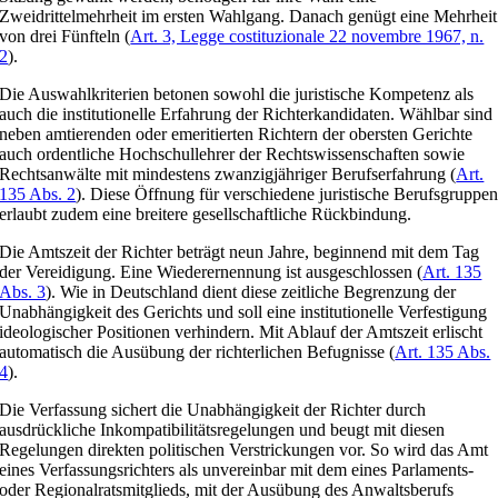
Zweidrittelmehrheit im ersten Wahlgang. Danach genügt eine Mehrheit
von drei Fünfteln (
Art. 3, Legge costituzionale 22 novembre 1967, n.
2
).
Die Auswahlkriterien betonen sowohl die juristische Kompetenz als
auch die institutionelle Erfahrung der Richterkandidaten. Wählbar sind
neben amtierenden oder emeritierten Richtern der obersten Gerichte
auch ordentliche Hochschullehrer der Rechtswissenschaften sowie
Rechtsanwälte mit mindestens zwanzigjähriger Berufserfahrung (
Art.
135 Abs. 2
). Diese Öffnung für verschiedene juristische Berufsgruppe
erlaubt zudem eine breitere gesellschaftliche Rückbindung.
Die Amtszeit der Richter beträgt neun Jahre, beginnend mit dem Tag
der Vereidigung. Eine Wiederernennung ist ausgeschlossen (
Art. 135
Abs. 3
). Wie in Deutschland dient diese zeitliche Begrenzung der
Unabhängigkeit des Gerichts und soll eine institutionelle Verfestigung
ideologischer Positionen verhindern. Mit Ablauf der Amtszeit erlischt
automatisch die Ausübung der richterlichen Befugnisse (
Art. 135 Abs.
4
).
Die Verfassung sichert die Unabhängigkeit der Richter durch
ausdrückliche Inkompatibilitätsregelungen und beugt mit diesen
Regelungen direkten politischen Verstrickungen vor. So wird das Amt
eines Verfassungsrichters als unvereinbar mit dem eines Parlaments-
oder Regionalratsmitglieds, mit der Ausübung des Anwaltsberufs