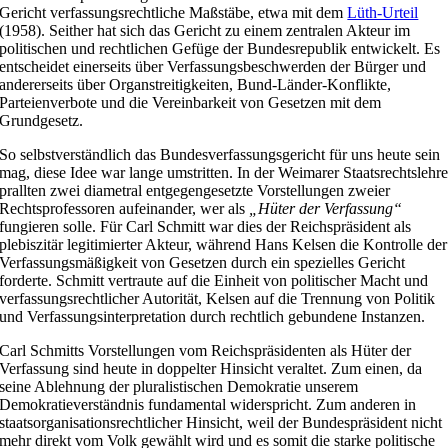
Gericht verfassungsrechtliche Maßstäbe, etwa mit dem
Lüth-Urteil
(1958). Seither hat sich das Gericht zu einem zentralen Akteur im
politischen und rechtlichen Gefüge der Bundesrepublik entwickelt. Es
entscheidet einerseits über Verfassungsbeschwerden der Bürger und
andererseits über Organstreitigkeiten, Bund-Länder-Konflikte,
Parteienverbote und die Vereinbarkeit von Gesetzen mit dem
Grundgesetz.
So selbstverständlich das Bundesverfassungsgericht für uns heute sein
mag, diese Idee war lange umstritten. In der Weimarer Staatsrechtslehr
prallten zwei diametral entgegengesetzte Vorstellungen zweier
Rechtsprofessoren aufeinander, wer als
„Hüter der Verfassung“
fungieren solle. Für Carl Schmitt war dies der Reichspräsident als
plebiszitär legitimierter Akteur, während Hans Kelsen die Kontrolle der
Verfassungsmäßigkeit von Gesetzen durch ein spezielles Gericht
forderte. Schmitt vertraute auf die Einheit von politischer Macht und
verfassungsrechtlicher Autorität, Kelsen auf die Trennung von Politik
und Verfassungsinterpretation durch rechtlich gebundene Instanzen.
Carl Schmitts Vorstellungen vom Reichspräsidenten als Hüter der
Verfassung sind heute in doppelter Hinsicht veraltet. Zum einen, da
seine Ablehnung der pluralistischen Demokratie unserem
Demokratieverständnis fundamental widerspricht. Zum anderen in
staatsorganisationsrechtlicher Hinsicht, weil der Bundespräsident nicht
mehr direkt vom Volk gewählt wird und es somit die starke politische