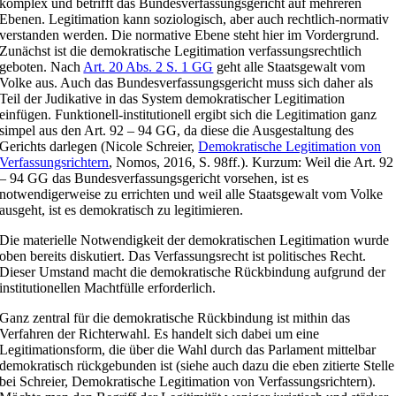
komplex und betrifft das Bundesverfassungsgericht auf mehreren
Ebenen. Legitimation kann soziologisch, aber auch rechtlich-normativ
verstanden werden. Die normative Ebene steht hier im Vordergrund.
Zunächst ist die demokratische Legitimation verfassungsrechtlich
geboten. Nach
Art. 20 Abs. 2 S. 1 GG
geht alle Staatsgewalt vom
Volke aus. Auch das Bundesverfassungsgericht muss sich daher als
Teil der Judikative in das System demokratischer Legitimation
einfügen. Funktionell-institutionell ergibt sich die Legitimation ganz
simpel aus den Art. 92 – 94 GG, da diese die Ausgestaltung des
Gerichts darlegen (Nicole Schreier,
Demokratische Legitimation von
Verfassungsrichtern
, Nomos, 2016, S. 98ff.). Kurzum: Weil die Art. 92
– 94 GG das Bundesverfassungsgericht vorsehen, ist es
notwendigerweise zu errichten und weil alle Staatsgewalt vom Volke
ausgeht, ist es demokratisch zu legitimieren.
Die materielle Notwendigkeit der demokratischen Legitimation wurde
oben bereits diskutiert. Das Verfassungsrecht ist politisches Recht.
Dieser Umstand macht die demokratische Rückbindung aufgrund der
institutionellen Machtfülle erforderlich.
Ganz zentral für die demokratische Rückbindung ist mithin das
Verfahren der Richterwahl. Es handelt sich dabei um eine
Legitimationsform, die über die Wahl durch das Parlament mittelbar
demokratisch rückgebunden ist (siehe auch dazu die eben zitierte Stelle
bei Schreier, Demokratische Legitimation von Verfassungsrichtern).