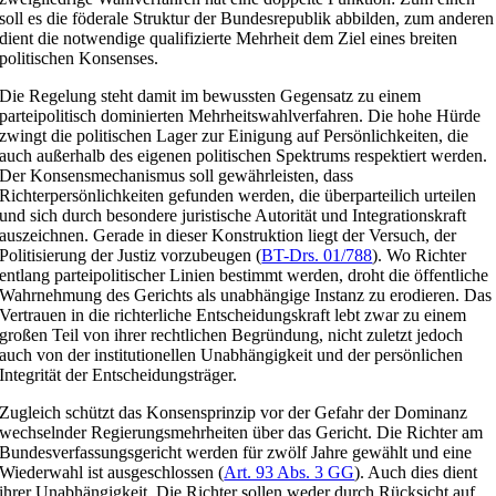
soll es die föderale Struktur der Bundesrepublik abbilden, zum anderen
dient die notwendige qualifizierte Mehrheit dem Ziel eines breiten
politischen Konsenses.
Die Regelung steht damit im bewussten Gegensatz zu einem
parteipolitisch dominierten Mehrheitswahlverfahren. Die hohe Hürde
zwingt die politischen Lager zur Einigung auf Persönlichkeiten, die
auch außerhalb des eigenen politischen Spektrums respektiert werden.
Der Konsensmechanismus soll gewährleisten, dass
Richterpersönlichkeiten gefunden werden, die überparteilich urteilen
und sich durch besondere juristische Autorität und Integrationskraft
auszeichnen. Gerade in dieser Konstruktion liegt der Versuch, der
Politisierung der Justiz vorzubeugen (
BT-Drs. 01/788
). Wo Richter
entlang parteipolitischer Linien bestimmt werden, droht die öffentliche
Wahrnehmung des Gerichts als unabhängige Instanz zu erodieren. Das
Vertrauen in die richterliche Entscheidungskraft lebt zwar zu einem
großen Teil von ihrer rechtlichen Begründung, nicht zuletzt jedoch
auch von der institutionellen Unabhängigkeit und der persönlichen
Integrität der Entscheidungsträger.
Zugleich schützt das Konsensprinzip vor der Gefahr der Dominanz
wechselnder Regierungsmehrheiten über das Gericht. Die Richter am
Bundesverfassungsgericht werden für zwölf Jahre gewählt und eine
Wiederwahl ist ausgeschlossen (
Art. 93 Abs. 3 GG
). Auch dies dient
ihrer Unabhängigkeit. Die Richter sollen weder durch Rücksicht auf