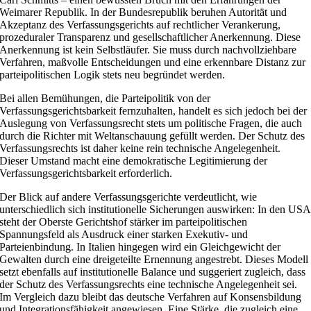
Weimarer Republik. In der Bundesrepublik beruhen Autorität und
Akzeptanz des Verfassungsgerichts auf rechtlicher Verankerung,
prozeduraler Transparenz und gesellschaftlicher Anerkennung. Diese
Anerkennung ist kein Selbstläufer. Sie muss durch nachvollziehbare
Verfahren, maßvolle Entscheidungen und eine erkennbare Distanz zur
parteipolitischen Logik stets neu begründet werden.
Bei allen Bemühungen, die Parteipolitik von der
Verfassungsgerichtsbarkeit fernzuhalten, handelt es sich jedoch bei der
Auslegung von Verfassungsrecht stets um politische Fragen, die auch
durch die Richter mit Weltanschauung gefüllt werden. Der Schutz des
Verfassungsrechts ist daher keine rein technische Angelegenheit.
Dieser Umstand macht eine demokratische Legitimierung der
Verfassungsgerichtsbarkeit erforderlich.
Der Blick auf andere Verfassungsgerichte verdeutlicht, wie
unterschiedlich sich institutionelle Sicherungen auswirken: In den USA
steht der Oberste Gerichtshof stärker im parteipolitischen
Spannungsfeld als Ausdruck einer starken Exekutiv- und
Parteienbindung. In Italien hingegen wird ein Gleichgewicht der
Gewalten durch eine dreigeteilte Ernennung angestrebt. Dieses Modell
setzt ebenfalls auf institutionelle Balance und suggeriert zugleich, dass
der Schutz des Verfassungsrechts eine technische Angelegenheit sei.
Im Vergleich dazu bleibt das deutsche Verfahren auf Konsensbildung
und Integrationsfähigkeit angewiesen. Eine Stärke, die zugleich eine