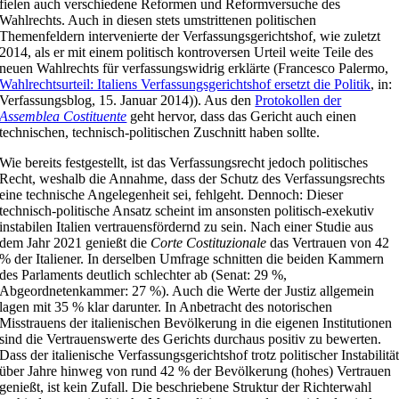
fielen auch verschiedene Reformen und Reformversuche des
Wahlrechts. Auch in diesen stets umstrittenen politischen
Themenfeldern intervenierte der Verfassungsgerichtshof, wie zuletzt
2014, als er mit einem politisch kontroversen Urteil weite Teile des
neuen Wahlrechts für verfassungswidrig erklärte (Francesco Palermo,
Wahlrechtsurteil: Italiens Verfassungsgerichtshof ersetzt die Politik
, in:
Verfassungsblog, 15. Januar 2014)). Aus den
Protokollen der
Assemblea Costituente
geht hervor, dass das Gericht auch einen
technischen, technisch-politischen Zuschnitt haben sollte.
Wie bereits festgestellt, ist das Verfassungsrecht jedoch politisches
Recht, weshalb die Annahme, dass der Schutz des Verfassungsrechts
eine technische Angelegenheit sei, fehlgeht. Dennoch: Dieser
technisch-politische Ansatz scheint im ansonsten politisch-exekutiv
instabilen Italien vertrauensfördernd zu sein. Nach einer Studie aus
dem Jahr 2021 genießt die
Corte Costituzionale
das Vertrauen von 42
% der Italiener. In derselben Umfrage schnitten die beiden Kammern
des Parlaments deutlich schlechter ab (Senat: 29 %,
Abgeordnetenkammer: 27 %). Auch die Werte der Justiz allgemein
lagen mit 35 % klar darunter. In Anbetracht des notorischen
Misstrauens der italienischen Bevölkerung in die eigenen Institutionen
sind die Vertrauenswerte des Gerichts durchaus positiv zu bewerten.
Dass der italienische Verfassungsgerichtshof trotz politischer Instabilitä
über Jahre hinweg von rund 42 % der Bevölkerung (hohes) Vertrauen
genießt, ist kein Zufall. Die beschriebene Struktur der Richterwahl