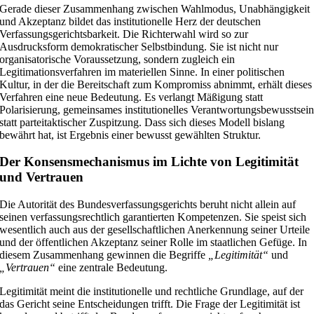
Gerade dieser Zusammenhang zwischen Wahlmodus, Unabhängigkeit
und Akzeptanz bildet das institutionelle Herz der deutschen
Verfassungsgerichtsbarkeit. Die Richterwahl wird so zur
Ausdrucksform demokratischer Selbstbindung. Sie ist nicht nur
organisatorische Voraussetzung, sondern zugleich ein
Legitimationsverfahren im materiellen Sinne. In einer politischen
Kultur, in der die Bereitschaft zum Kompromiss abnimmt, erhält dieses
Verfahren eine neue Bedeutung. Es verlangt Mäßigung statt
Polarisierung, gemeinsames institutionelles Verantwortungsbewusstsei
statt parteitaktischer Zuspitzung. Dass sich dieses Modell bislang
bewährt hat, ist Ergebnis einer bewusst gewählten Struktur.
Der Konsensmechanismus im Lichte von Legitimität
und Vertrauen
Die Autorität des Bundesverfassungsgerichts beruht nicht allein auf
seinen verfassungsrechtlich garantierten Kompetenzen. Sie speist sich
wesentlich auch aus der gesellschaftlichen Anerkennung seiner Urteile
und der öffentlichen Akzeptanz seiner Rolle im staatlichen Gefüge. In
diesem Zusammenhang gewinnen die Begriffe
„Legitimität“
und
„Vertrauen“
eine zentrale Bedeutung.
Legitimität meint die institutionelle und rechtliche Grundlage, auf der
das Gericht seine Entscheidungen trifft. Die Frage der Legitimität ist