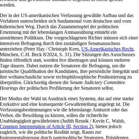
werden.
Der in der US-amerikanischen Verfassung gewählte Aufbau und das
Verfahren unterscheiden sich fundamental vom deutschen und vom
italienischen Weg. Durch das Zusammenspiel der politischen
Ernennung mit der lebenslangen Amtsausübung entsteht ein
umstrittenes Politikum. Die vorgeschlagenen Richter müssen sich einer
intensiven Befragung durch den zuständigen Senatsausschuss
unterziehen (Peter Hay / Christoph Kern,
US-Amerikanisches Recht
,
München, C.H. Beck 8/2024, S. 31). Die Sitzungen des Ausschusses
finden öffentlich statt, werden live übertragen und können mehrere
Tage dauern. Dabei nutzen die Senatoren die Befragung, um die
juristische Qualifikation der Kandidaten, ihre persönliche Integrität und
ihre weltanschauliche sowie rechtsphilosophische Positionierung zu
überprüfen. Gleichzeitig dienen die
Senate Judiciary Committee
Hearings
der politischen Profilierung der Senatoren selbst.
Der Modus der Wahl ist Ausdruck eines Systems, das auf eine starke
Exekutive und eine konsequente Gewaltenteilung angelegt ist. Die
Verfassungsbestimmungen wie die lebenslange Amtszeit oder das
Verbot, die Besoldung zu kürzen, sollen die richterliche
Unabhängigkeit gewährleisten (Judith Resnik / Kevin C. Walsh,
Common Interpretation of Article III, Section 2
), bieten jedoch
zugleich, wie die politische Realität zeigt, Raum zur
Instrumentalisierung durch parteipolitische Strategien. Präsidenten