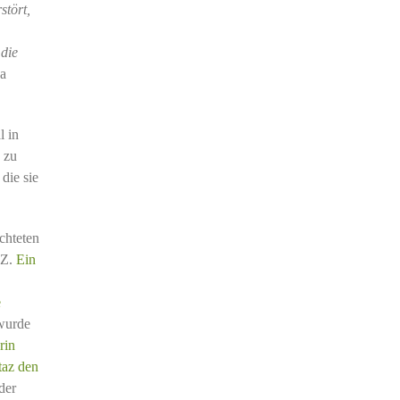
stört,
 die
na
l in
 zu
die sie
chteten
AZ.
Ein
e
 wurde
rin
taz den
der