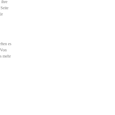
 ihre
 Seite
ür
ften es
 Von
as mehr