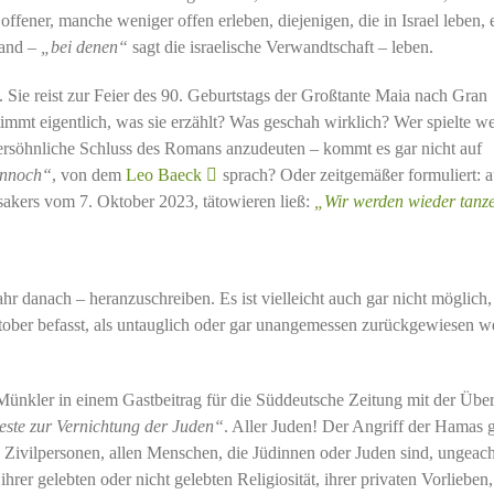
ener, manche weniger offen erleben, diejenigen, die in Israel leben,
land –
„bei denen“
sagt die israelische Verwandtschaft – leben.
. Sie reist zur Feier des 90. Geburtstags der Großtante Maia nach Gran
immt eigentlich, was sie erzählt? Was geschah wirklich? Wer spielte w
 versöhnliche Schluss des Romans anzudeuten – kommt es gar nicht auf
ennoch“
, von dem
Leo Baeck
sprach? Oder zeitgemäßer formuliert: a
akers vom 7. Oktober 2023, tätowieren ließ:
„Wir werden wieder tanz
ahr danach – heranzuschreiben. Es ist vielleicht auch gar nicht möglich,
Oktober befasst, als untauglich oder gar unangemessen zurückgewiesen 
nkler in einem Gastbeitrag für die Süddeutsche Zeitung mit der Über
este zur Vernichtung der Juden“
. Aller Juden! Der Angriff der Hamas g
n Zivilpersonen, allen Menschen, die Jüdinnen oder Juden sind, ungeach
 ihrer gelebten oder nicht gelebten Religiosität, ihrer privaten Vorlieben,