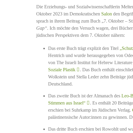
Die Erziehungs- und Sozialwissenschaftlerin Melte
Oktober 2023 im Demokratischen
Salon
den Begrif
sprach in ihrem Beitrag zum Buch „7. Oktober – S
Gap“.
Ich möchte den Versuch wagen, drei Bücher e
jüdischen Perspektiven dem 7. Oktober nähern:
Das erste Buch trägt explizit den Titel
„Schut
Hentrich und wurde herausgegeben von Oded
von The Israeli Institut for Hebrew Literatu
Soziale Plastik
. Das Buch enthält einschli
Wolkstein und Stella Leder zehn Beiträge jüdi
Deutschland.
Das zweite Buch ist der Almanach des
Leo-B
Stimmen aus Israel“
. Es enthält 20 Beiträg
erschien bei Suhrkamp im Jüdischen Verlag.
palästinensische Autor:innen zu gewinnen. Di
Das dritte Buch erschien bei Rowohlt und w