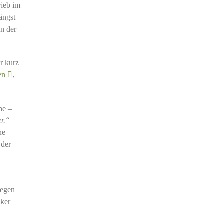
rieb im
ängst
n der
er kurz
en
,
he –
er.“
ne
 der
gegen
lker
h