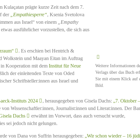
m Kulaçatan prägte kurze Zeit nach dem 7.
f der
„Empathiesperre“
, Ksenia Svetolova
timmen aus Israel“ von einem
„Empathy
twas ausführlicher vorzustellen, die sich aus
zraum“
. Es erschien bei Hentrich &
 Wolkstein und Maayan Eitan im Auftrag
re in Kooperation mit dem
Institut für Neue
Weitere Informationen d
Verlags über das Buch er
eßlich der einleitenden Texte von Oded
Sie mit einem Klick auf 
scher Schriftsteller:innen aus Israel und
Bild.
aeck-Instituts 2024
, herausgegeben von Gisela Dachs:
„7. Oktober 
e von Wissenschaftler:innen, Journalist:innen und Literat:innen. Der Ba
Gisela Dachs
erwähnt im Vorwort, dass auch versucht wurde,
es sei jedoch nicht gelungen.
urde von Dana von Suffrin herausgegeben:
„Wir schon wieder – 16 jüd