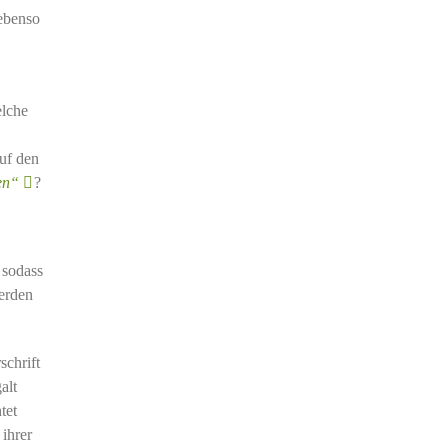
 ebenso
elche
uf den
en“
?
 sodass
werden
schrift
alt
tet
 ihrer