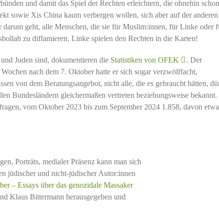
bünden und damit das Spiel der Rechten erleichtern, die ohnehin schon
ekt sowie Xis China kaum verbergen wollen, sich aber auf der anderen
r darum geht, alle Menschen, die sie für Muslim:innen, für Linke oder f
sbollah zu diffamieren. Linke spielen den Rechten in die Karten!
 und Juden sind, dokumentieren die
Statistiken von OFEK
. Der
en Wochen nach dem 7. Oktober hatte er sich sogar verzwölffacht,
issen von dem Beratungsangebot, nicht alle, die es gebraucht hätten, dür
len Bundesländern gleichermaßen vertreten beziehungsweise bekannt.
nfragen, vom Oktober 2023 bis zum September 2024 1.858, davon etw
gen, Porträts, medialer Präsenz kann man sich
n jüdischer und nicht-jüdischer Autor:innen
er – Essays über das genozidale Massaker
 und Klaus Bittermann herausgegeben und