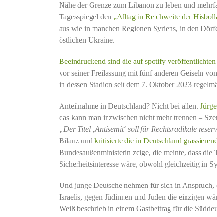
Nähe der Grenze zum Libanon zu leben und mehrfac
Tagesspiegel den
„Alltag in Reichweite der Hisbol
aus wie in manchen Regionen Syriens, in den Dörfe
östlichen Ukraine.
Beeindruckend sind die auf spotify veröffentlicht
vor seiner Freilassung mit fünf anderen Geiseln vo
in dessen Stadion seit dem 7. Oktober 2023 regelm
Anteilnahme in Deutschland? Nicht bei allen.
Jürge
das kann man inzwischen nicht mehr trennen – Szen
„Der Titel ‚Antisemit‘ soll für Rechtsradikale reser
Bilanz und
kritisierte die in Deutschland grassiere
Bundesaußenministerin zeige, die meinte, dass die 
Sicherheitsinteresse wäre, obwohl gleichzeitig in S
Und junge Deutsche nehmen für sich in Anspruch, da
Israelis, gegen Jüdinnen und Juden die einzigen wär
Weiß beschrieb in einem Gastbeitrag für die Südde