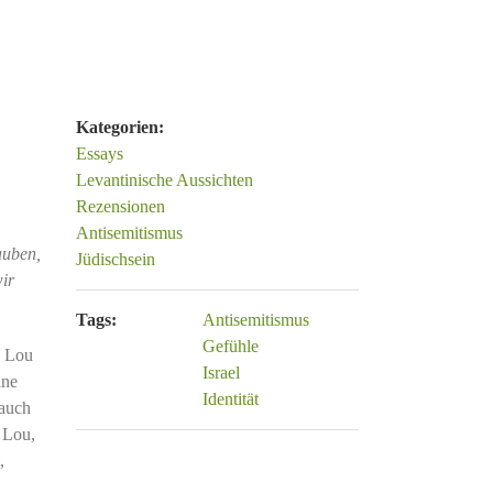
Kategorien:
Essays
Levantinische Aussichten
Rezensionen
Antisemitismus
auben,
Jüdischsein
wir
Tags:
Antisemitismus
Gefühle
. Lou
Israel
ine
Identität
 auch
 Lou,
,