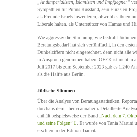
„Antiimperialisten, Islamisten und Impfgegner“
ver
Sympathien für Putins Russland, sein Eurasien-Proj
als Freunde Israels inszenieren, obwohl es ihnen nu
Liberale halten, als Unterstützer von Hamas und Hi
Wie aggressiv die Stimmung, wie bedroht Jüdinnen
Beratungsbedarf hat sich verfünffacht, in den erst
Dunkelziffern nicht eingerechnet, denn nicht alle w
in Anspruch genommen haben. OFEK ist nicht in al
Juli 2017 bis zum September 2023 gab es 1.240 A
als die Hälfte aus Berlin.
Jüdische Stimmen
Über die Analyse von Beratungsstatistiken, Reporta
durchaus dem Thema annähern. Detaillierte Analyse
enthält beispielsweise der Band
„Nach dem 7. Oktob
und seine Folgen“
. Er wurde von Tania Martini
erschien in der Edition Tiamat.