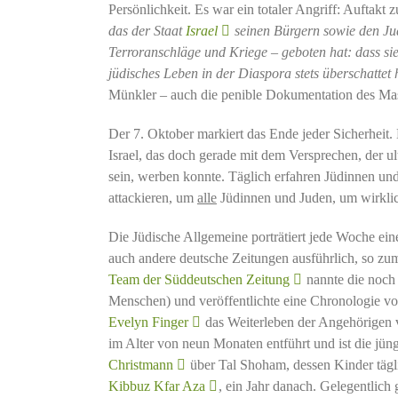
Persönlichkeit. Es war ein totaler Angriff: Aufta
das der Staat
Israel
seinen Bürgern sowie den Jud
Terroranschläge und Kriege – geboten hat: dass si
jüdisches Leben in der Diaspora stets überschatt
Münkler – auch die penible Dokumentation des Mas
Der 7. Oktober markiert das Ende jeder Sicherheit.
Israel, das doch gerade mit dem Versprechen, der u
sein, werben konnte. Täglich erfahren Jüdinnen und 
attackieren, um
alle
Jüdinnen und Juden, um wirkli
Die Jüdische Allgemeine porträtiert jede Woche ei
auch andere deutsche Zeitungen ausführlich, so zu
Team der Süddeutschen Zeitung
nannte die noch
Menschen) und veröffentlichte eine Chronologie v
Evelyn Finger
das Weiterleben der Angehörigen v
im Alter von neun Monaten entführt und ist die jü
Christmann
über Tal Shoham, dessen Kinder tägl
Kibbuz Kfar Aza
, ein Jahr danach. Gelegentlich 