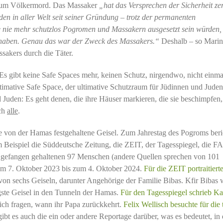
kt zum Völkermord. Das Massaker
„hat das Versprechen der Sicherheit zer
en in aller Welt seit seiner Gründung – trotz der permanenten
e nie mehr schutzlos Pogromen und Massakern ausgesetzt sein würden,
et haben. Genau das war der Zweck des Massakers.“
Deshalb – so Mari
sakers durch die Täter.
 Es gibt keine Safe Spaces mehr, keinen Schutz, nirgendwo, nicht einma
ltimative Safe Space, der ultimative Schutzraum für Jüdinnen und Juden
Juden: Es geht denen, die ihre Häuser markieren, die sie beschimpfen, 
ch
alle
.
ne von der Hamas festgehaltene Geisel. Zum Jahrestag des Pogroms beri
m Beispiel die Süddeutsche Zeitung, die ZEIT, der Tagesspiegel, die F
 gefangen gehaltenen 97 Menschen (andere Quellen sprechen von 101
om 7. Oktober 2023 bis zum 4. Oktober 2024.
Für die ZEIT portraitiert
on sechs Geiseln, darunter Angehörige der Familie Bibas. Kfir Bibas
ngste Geisel in den Tunneln der Hamas.
Für den Tagesspiegel schrieb Ka
ich fragen, wann ihr Papa zurückkehrt.
Felix Wellisch besuchte für die 
gibt es auch die ein oder andere Reportage darüber, was es bedeutet, in 