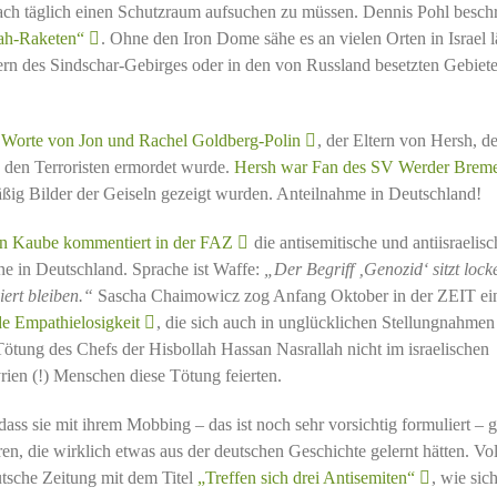
h täglich einen Schutzraum aufsuchen zu müssen. Dennis Pohl besch
lah-Raketen“
. Ohne den Iron Dome sähe es an vielen Orten in Israel l
rn des Sindschar-Gebirges oder in den von Russland besetzten Gebiete
en Worte von Jon und Rachel Goldberg-Polin
, der Eltern von Hersh, d
n den Terroristen ermordet wurde.
Hersh war Fan des SV Werder Brem
äßig Bilder der Geiseln gezeigt wurden. Anteilnahme in Deutschland!
n Kaube kommentiert in der FAZ
die antisemitische und antiisraelisc
e in Deutschland. Sprache ist Waffe:
„Der Begriff ‚Genozid‘ sitzt lock
viert bleiben.“
Sascha Chaimowicz zog Anfang Oktober in der ZEIT ei
nde Empathielosigkeit
, die sich auch in unglücklichen Stellungnahmen
Tötung des Chefs der Hisbollah Hassan Nasrallah nicht im israelischen
yrien (!) Menschen diese Tötung feierten.
ss sie mit ihrem Mobbing – das ist noch sehr vorsichtig formuliert – 
en, die wirklich etwas aus der deutschen Geschichte gelernt hätten. Vo
utsche Zeitung mit dem Titel
„Treffen sich drei Antisemiten“
, wie sic