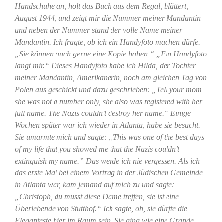
Handschuhe an, holt das Buch aus dem Regal, blättert,
August 1944, und zeigt mir die Nummer meiner Mandantin
und neben der Nummer stand der volle Name meiner
Mandantin. Ich fragte, ob ich ein Handyfoto machen dürfe.
„Sie können auch gerne eine Kopie haben.“ „Ein Handyfoto
langt mir.“ Dieses Handyfoto habe ich Hilda, der Tochter
meiner Mandantin, Amerikanerin, noch am gleichen Tag von
Polen aus geschickt und dazu geschrieben: „Tell your mom
she was not a number only, she also was registered with her
full name. The Nazis couldn’t destroy her name.“
Einige
Wochen später war ich wieder in Atlanta, habe sie besucht.
Sie umarmte mich und sagte: „This was one of the best days
of my life that you showed me that the Nazis couldn’t
extinguish my name.”
Das werde ich nie vergessen. Als ich
das erste Mal bei einem Vortrag in der Jüdischen Gemeinde
in Atlanta war, kam jemand auf mich zu und sagte:
„Christoph, du musst diese Dame treffen, sie ist eine
Überlebende von Stutthof.“ Ich sagte, oh, sie dürfte die
Eleganteste hier im Raum sein. Sie ging wie eine Grande