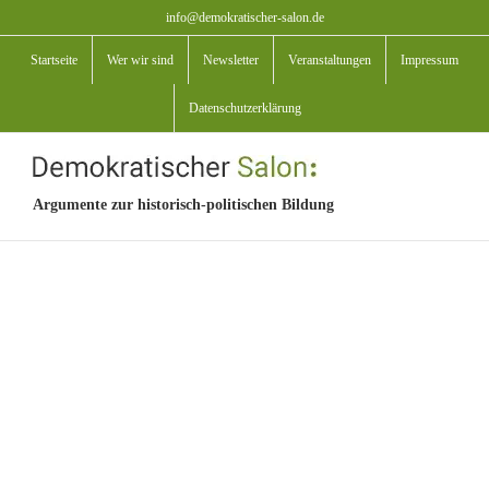
Zum
info@demokratischer-salon.de
Inhalt
Startseite
Wer wir sind
Newsletter
Veranstaltungen
Impressum
springen
Datenschutzerklärung
Argumente zur historisch-politischen Bildung
View
Larger
Image