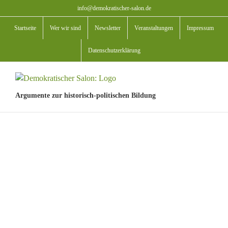
Zum
info@demokratischer-salon.de
Inhalt
Startseite
Wer wir sind
Newsletter
Veranstaltungen
Impressum
springen
Datenschutzerklärung
Argumente zur historisch-politischen Bildung
View
Larger
Image