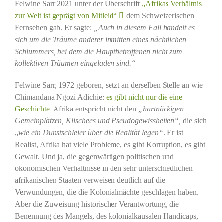
Felwine Sarr 2021 unter der Überschrift
„Afrikas Verhältnis
zur Welt ist geprägt von Mitleid“
dem Schweizerischen
Fernsehen gab. Er sagte:
„Auch in diesem Fall handelt es
sich um die Träume anderer inmitten eines nächtlichen
Schlummers, bei dem die Hauptbetroffenen nicht zum
kollektiven Träumen eingeladen sind.“
Felwine Sarr, 1972 geboren, setzt an derselben Stelle an wie
Chimandana Ngozi Adichie:
es gibt nicht nur die eine
Geschichte
. Afrika entspricht nicht den
„hartnäckigen
Gemeinplätzen, Klischees und Pseudogewissheiten“,
die sich
„
wie ein Dunstschleier über die Realität legen“
. Er ist
Realist, Afrika hat viele Probleme, es gibt Korruption, es gibt
Gewalt. Und ja, die gegenwärtigen politischen und
ökonomischen Verhältnisse in den sehr unterschiedlichen
afrikanischen Staaten verweisen deutlich auf die
Verwundungen, die die Kolonialmächte geschlagen haben.
Aber die Zuweisung historischer Verantwortung, die
Benennung des Mangels, des kolonialkausalen Handicaps,