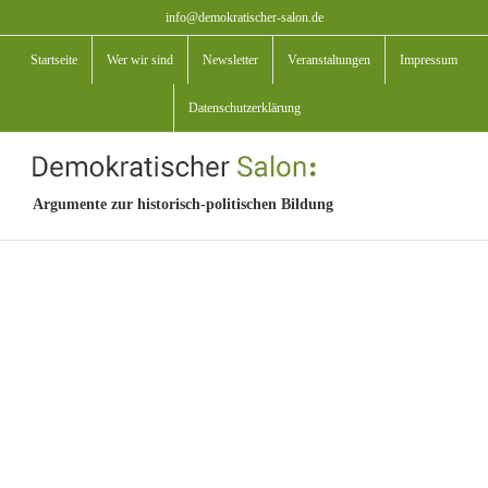
Zum
info@demokratischer-salon.de
Inhalt
Startseite
Wer wir sind
Newsletter
Veranstaltungen
Impressum
springen
Datenschutzerklärung
Argumente zur historisch-politischen Bildung
View
Larger
Image