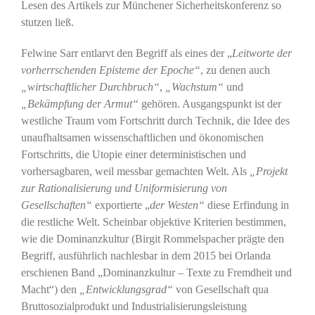
Lesen des Artikels zur Münchener Sicherheitskonferenz so
stutzen ließ.
Felwine Sarr entlarvt den Begriff als eines der „
Leitworte der
vorherrschenden Episteme der Epoche“
, zu denen auch
„wirtschaftlicher Durchbruch“
,
„Wachstum“
und
„Bekämpfung der Armut“
gehören. Ausgangspunkt ist der
westliche Traum vom Fortschritt durch Technik, die Idee des
unaufhaltsamen wissenschaftlichen und ökonomischen
Fortschritts, die Utopie einer deterministischen und
vorhersagbaren, weil messbar gemachten Welt. Als
„Projekt
zur Rationalisierung und Uniformisierung von
Gesellschaften“
exportierte „
der Westen“
diese Erfindung in
die restliche Welt. Scheinbar objektive Kriterien bestimmen,
wie die Dominanzkultur (Birgit Rommelspacher prägte den
Begriff, ausführlich nachlesbar in dem 2015 bei Orlanda
erschienen Band „Dominanzkultur – Texte zu Fremdheit und
Macht“) den
„Entwicklungsgrad“
von Gesellschaft qua
Bruttosozialprodukt und Industrialisierungsleistung