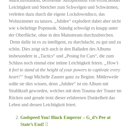
Marschtrommeln, befreiende Saxophonsoli von erfrischender
Leichtigkeit und Streicher zum Schwelgen und Schwärmen,
verleiten dazu durch die eigene Lockdowndisco, das
Wohnzimmer zu tanzen. „Jubilee“ explodiert dabei aber nicht
wie x-beliebige Popmusik. Ständig schwelgt es knapp unter
der Oberfläche, ohne in den Mainstream durchzubrechen.
Denn dafür ist es zu intelligent, zu durchdacht, zu gut und zu
schön. Dies zeigt sich auch in den Balladen des Albums
insbesondere in „Tactics“ und „Posing for Cars“, die zum
Schluss noch einmal eine intime Leichtigkeit feiern.
„How’s
it feel to stand at the height of your powers to captivate every
heart?“
fragt Michelle Zauner ganz zu Beginn. Mittlerweile
sollte sie dies wissen, denn „Jubilee“ ist ein Album mit
Strahlkraft geworden, welches mit dem Trauma der Trauer im
Rücken und gerade trotz dieser erfahrenen Dunkelheit das
Leben und dessen Leichtigkeit feiert.
Godspeed You! Black Emperor – G_d’s Pee at
State’s End!