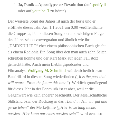
Ja, Panik – Apocalypse or Revolution
(auf
spotify
oder auf
youtube
zu hören)
Der weiseste Song des Jahres ist auch der beste und er
eröffnete dieses Jahr. Am 1.1.2021 um 0:00 veröffentlichte
die Gruppe Ja, Panik diesen Song, der alle wichtigen Fragen
des Jahres schon vorwegnahm und ähnlich wie ihr
„DMDKIULIDT“ eher einem philosophischen Buch gleicht
als einem Radiohit. Ein Song über den man auch zehn Seiten
schreiben könnte und der Karl Marx auf jeden Fall stolz
gemacht hätte. Auch mein Lieblingspodcaster und
Filmanalyst
Wolfgang M. Schmitt
würde sicherlich Jean
Baudrillard in diesem Song wiederfinden
(„It is the past that
will return, From the future this time“
). Wirklich grundlegend
für dieses Jahr in der Popmusik ist er aber, weil er die
Gegenwart wie kein anderer beschreibt. Der gesellschaftliche
Stillstand bzw. der Rückzug in das
„Land in dem wir gut und
gerne leben“
der Merkeljahre
(„Hier ist so lang nichts
passiert, Hier kann nur eines passiert sein“
) wird genauso