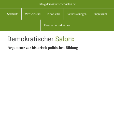
Zum
info@demokratischer-salon.de
Inhalt
Startseite
Wer wir sind
Newsletter
Veranstaltungen
Impressum
springen
Datenschutzerklärung
Argumente zur historisch-politischen Bildung
View
Larger
Image