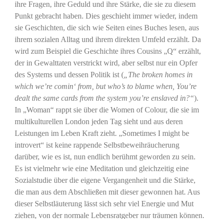
ihre Fragen, ihre Geduld und ihre Stärke, die sie zu diesem
Punkt gebracht haben. Dies geschieht immer wieder, indem
sie Geschichten, die sich wie Seiten eines Buches lesen, aus
ihrem sozialen Alltag und ihrem direkten Umfeld erzählt. Da
wird zum Beispiel die Geschichte ihres Cousins „Q“ erzählt,
der in Gewalttaten verstrickt wird, aber selbst nur ein Opfer
des Systems und dessen Politik ist (
„The broken homes in
which we’re comin‘ from, but who’s to blame when, You’re
dealt the same cards from the system you’re enslaved in?“
).
In „Woman“ rappt sie über die Women of Colour, die sie im
multikulturellen London jeden Tag sieht und aus deren
Leistungen im Leben Kraft zieht. „Sometimes I might be
introvert“ ist keine rappende Selbstbeweihräucherung
darüber, wie es ist, nun endlich berühmt geworden zu sein.
Es ist vielmehr wie eine Meditation und gleichzeitig eine
Sozialstudie über die eigene Vergangenheit und die Stärke,
die man aus dem Abschließen mit dieser gewonnen hat. Aus
dieser Selbstläuterung lässt sich sehr viel Energie und Mut
ziehen, von der normale Lebensratgeber nur träumen können.