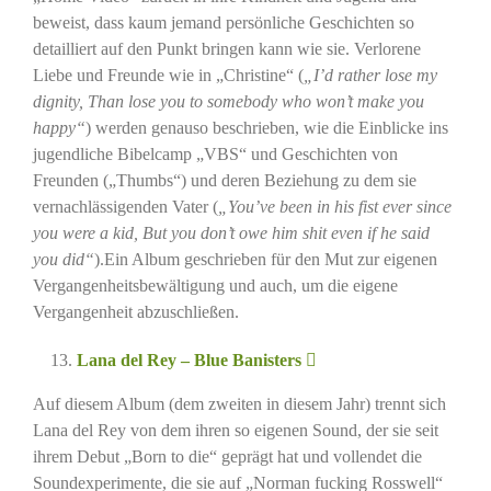
beweist, dass kaum jemand persönliche Geschichten so
detailliert auf den Punkt bringen kann wie sie. Verlorene
Liebe und Freunde wie in „Christine“ (
„I’d rather lose my
dignity, Than lose you to somebody who won’t make you
happy“
) werden genauso beschrieben, wie die Einblicke ins
jugendliche Bibelcamp „VBS“ und Geschichten von
Freunden („Thumbs“) und deren Beziehung zu dem sie
vernachlässigenden Vater (
„You’ve been in his fist ever since
you were a kid, But you don’t owe him shit even if he said
you did“
).Ein Album geschrieben für den Mut zur eigenen
Vergangenheitsbewältigung und auch, um die eigene
Vergangenheit abzuschließen.
Lana del Rey – Blue Banisters
Auf diesem Album (dem zweiten in diesem Jahr) trennt sich
Lana del Rey von dem ihren so eigenen Sound, der sie seit
ihrem Debut „Born to die“ geprägt hat und vollendet die
Soundexperimente, die sie auf „Norman fucking Rosswell“