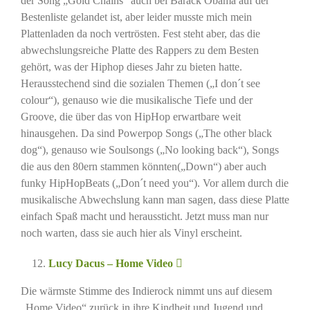
der Song „Gold Chains“ auch bei Barack Obama auf der
Bestenliste gelandet ist, aber leider musste mich mein
Plattenladen da noch vertrösten. Fest steht aber, das die
abwechslungsreiche Platte des Rappers zu dem Besten
gehört, was der Hiphop dieses Jahr zu bieten hatte.
Herausstechend sind die sozialen Themen („I don´t see
colour“), genauso wie die musikalische Tiefe und der
Groove, die über das von HipHop erwartbare weit
hinausgehen. Da sind Powerpop Songs („The other black
dog“), genauso wie Soulsongs („No looking back“), Songs
die aus den 80ern stammen könnten(„Down“) aber auch
funky HipHopBeats („Don´t need you“). Vor allem durch die
musikalische Abwechslung kann man sagen, dass diese Platte
einfach Spaß macht und heraussticht. Jetzt muss man nur
noch warten, dass sie auch hier als Vinyl erscheint.
Lucy Dacus – Home Video
Die wärmste Stimme des Indierock nimmt uns auf diesem
„Home Video“ zurück in ihre Kindheit und Jugend und