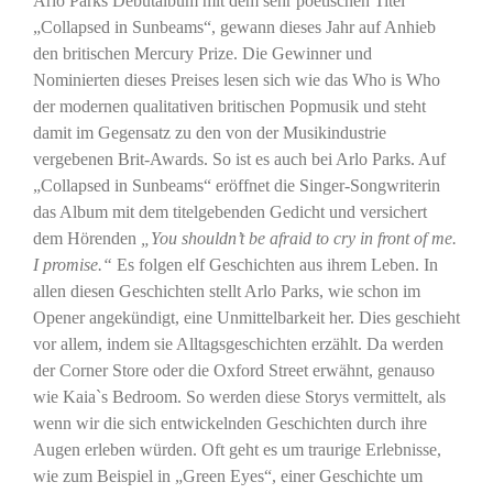
Arlo Parks Debutalbum mit dem sehr poetischen Titel
„Collapsed in Sunbeams“, gewann dieses Jahr auf Anhieb
den britischen Mercury Prize. Die Gewinner und
Nominierten dieses Preises lesen sich wie das Who is Who
der modernen qualitativen britischen Popmusik und steht
damit im Gegensatz zu den von der Musikindustrie
vergebenen Brit-Awards. So ist es auch bei Arlo Parks. Auf
„Collapsed in Sunbeams“ eröffnet die Singer-Songwriterin
das Album mit dem titelgebenden Gedicht und versichert
dem Hörenden
„
You shouldn’t be afraid to cry in front of me.
I promise.‎“
Es folgen elf Geschichten aus ihrem Leben. In
allen diesen Geschichten stellt Arlo Parks, wie schon im
Opener angekündigt, eine Unmittelbarkeit her. Dies geschieht
vor allem, indem sie Alltagsgeschichten erzählt. Da werden
der Corner Store oder die Oxford Street erwähnt, genauso
wie Kaia`s Bedroom. So werden diese Storys vermittelt, als
wenn wir die sich entwickelnden Geschichten durch ihre
Augen erleben würden. Oft geht es um traurige Erlebnisse,
wie zum Beispiel in „Green Eyes“, einer Geschichte um