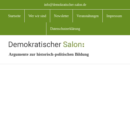
Zum
info@demokratischer-salon.de
Inhalt
Startseite
Wer wir sind
Newsletter
Veranstaltungen
Impressum
springen
Datenschutzerklärung
Argumente zur historisch-politischen Bildung
View
Larger
Image