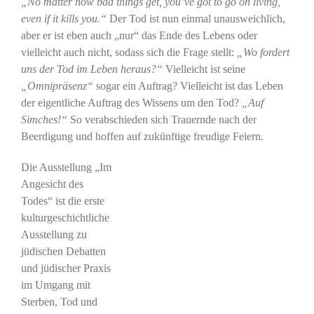
„No matter how bad things get, you’ve got to go on living,
even if it kills you.“
Der Tod ist nun einmal unausweichlich,
aber er ist eben auch „nur“ das Ende des Lebens oder
vielleicht auch nicht, sodass sich die Frage stellt:
„Wo fordert
uns der Tod im Leben heraus?“
Vielleicht ist seine
„Omnipräsenz“
sogar ein Auftrag? Vielleicht ist das Leben
der eigentliche Auftrag des Wissens um den Tod?
„Auf
Simches!“
So verabschieden sich Trauernde nach der
Beerdigung und hoffen auf zukünftige freudige Feiern.
Die Ausstellung „Im
Angesicht des
Todes“ ist die erste
kulturgeschichtliche
Ausstellung zu
jüdischen Debatten
und jüdischer Praxis
im Umgang mit
Sterben, Tod und