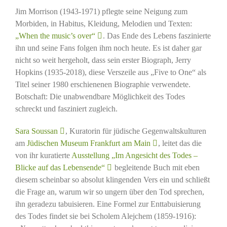
Jim Morrison (1943-1971) pflegte seine Neigung zum
Morbiden, in Habitus, Kleidung, Melodien und Texten:
„When the music’s over“
. Das Ende des Lebens faszinierte
ihn und seine Fans folgen ihm noch heute. Es ist daher gar
nicht so weit hergeholt, dass sein erster Biograph, Jerry
Hopkins (1935-2018), diese Verszeile aus „Five to One“ als
Titel seiner 1980 erschienenen Biographie verwendete.
Botschaft: Die unabwendbare Möglichkeit des Todes
schreckt und fasziniert zugleich.
Sara Soussan
, Kuratorin für jüdische Gegenwaltskulturen
am
Jüdischen Museum Frankfurt am Main
, leitet das die
von ihr kuratierte
Ausstellung „Im Angesicht des Todes –
Blicke auf das Lebensende“
begleitende Buch mit eben
diesem scheinbar so absolut klingenden Vers ein und schließt
die Frage an, warum wir so ungern über den Tod sprechen,
ihn geradezu tabuisieren. Eine Formel zur Enttabuisierung
des Todes findet sie bei Scholem Alejchem (1859-1916):