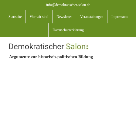
Zum
info@demokratischer-salon.de
Inhalt
Startseite
Wer wir sind
Newsletter
Veranstaltungen
Impressum
springen
Datenschutzerklärung
Argumente zur historisch-politischen Bildung
View
Larger
Image