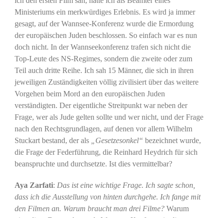
ich den ersten Film sah, hatte ich als Beamter eines
Ministeriums ein merkwürdiges Erlebnis. Es wird ja immer
gesagt, auf der Wannsee-Konferenz wurde die Ermordung
der europäischen Juden beschlossen. So einfach war es nun
doch nicht. In der Wannseekonferenz trafen sich nicht die
Top-Leute des NS-Regimes, sondern die zweite oder zum
Teil auch dritte Reihe. Ich sah 15 Männer, die sich in ihren
jeweiligen Zuständigkeiten völlig zivilisiert über das weitere
Vorgehen beim Mord an den europäischen Juden
verständigten. Der eigentliche Streitpunkt war neben der
Frage, wer als Jude gelten sollte und wer nicht, und der Frage
nach den Rechtsgrundlagen, auf denen vor allem Wilhelm
Stuckart bestand, der als
„Gesetzesonkel“
bezeichnet wurde,
die Frage der Federführung, die Reinhard Heydrich für sich
beanspruchte und durchsetzte. Ist dies vermittelbar?
Aya Zarfati
:
Das ist eine wichtige Frage. Ich sagte schon,
dass ich die Ausstellung von hinten durchgehe. Ich fange mit
den Filmen an. Warum braucht man drei Filme?
Warum