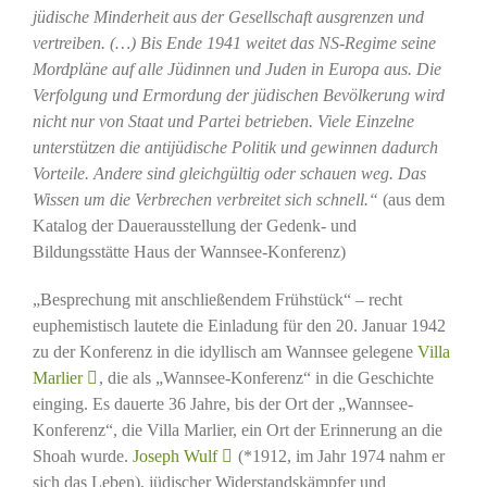
jüdische Minderheit aus der Gesellschaft ausgrenzen und
vertreiben. (…) Bis Ende 1941 weitet das NS-Regime seine
Mordpläne auf alle Jüdinnen und Juden in Europa aus. Die
Verfolgung und Ermordung der jüdischen Bevölkerung wird
nicht nur von Staat und Partei betrieben. Viele Einzelne
unterstützen die antijüdische Politik und gewinnen dadurch
Vorteile. Andere sind gleichgültig oder schauen weg. Das
Wissen um die Verbrechen verbreitet sich schnell.“
(aus dem
Katalog der Dauerausstellung der Gedenk- und
Bildungsstätte Haus der Wannsee-Konferenz)
„Besprechung mit anschließendem Frühstück“ – recht
euphemistisch lautete die Einladung für den 20. Januar 1942
zu der Konferenz in die idyllisch am Wannsee gelegene
Villa
Marlier
, die als „Wannsee-Konferenz“ in die Geschichte
einging. Es dauerte 36 Jahre, bis der Ort der „Wannsee-
Konferenz“, die Villa Marlier, ein Ort der Erinnerung an die
Shoah wurde.
Joseph Wulf
(*1912, im Jahr 1974 nahm er
sich das Leben), jüdischer Widerstandskämpfer und