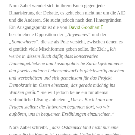
Nora Zabel wendet sich in ihrem Buch gegen jede
Binarisierung der Debatte, es geht eben nicht nur um die AfD
und die Anderen. Sie sucht jedoch nach den Hintergründen.
Ein Ausgangspunkt ist die von
David Goodhart
beschriebene Opposition der
„Anywheres“
und der
„Somewheres“
, die sie als Pole versteht, zwischen denen es
eigentlich viele Mischformen geben sollte. Ihr Ziel:
„Ich
werbe in diesem Buch dafür, dass konservative
Daheimgebliebene und kosmopolitische Zurückgekommene
den jeweils anderen Lebensentwurf als gleichwertig ansehen
und wertschätzen und sich gemeinsam für das Projekt
Demokratie im Osten einsetzen, das gerade mächtig ins
Wanken gerät.“
Sie will jedoch keine ein für allemal
verbindliche Lösung anbieten:
„Dieses Buch kann nur
Fragen stellen; die Antworten beginnen dort, wo wir
aufhören, uns in bequemen Erzählungen einzurichten.“
Nora Zabel schreibt,
„dass Ostdeutschland nicht nur eine
geografische Region ist, sondern ein Geflecht aus gelebten