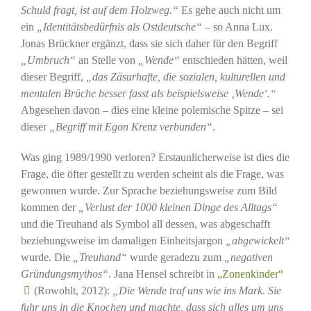
Schuld fragt, ist auf dem Holzweg.“
Es gehe auch nicht um
ein
„Identitätsbedürfnis als Ostdeutsche“
– so Anna Lux.
Jonas Brückner ergänzt, dass sie sich daher für den Begriff
„Umbruch“
an Stelle von
„Wende“
entschieden hätten, weil
dieser Begriff,
„das Zäsurhafte, die sozialen, kulturellen und
mentalen Brüche besser fasst als beispielsweise ‚Wende‘.“
Abgesehen davon – dies eine kleine polemische Spitze – sei
dieser
„Begriff mit Egon Krenz verbunden“
.
Was ging 1989/1990 verloren? Erstaunlicherweise ist dies die
Frage, die öfter gestellt zu werden scheint als die Frage, was
gewonnen wurde. Zur Sprache beziehungsweise zum Bild
kommen der
„Verlust der 1000 kleinen Dinge des Alltags“
und die Treuhand als Symbol all dessen, was abgeschafft
beziehungsweise im damaligen Einheitsjargon
„abgewickelt“
wurde. Die
„Treuhand“
wurde geradezu zum
„negativen
Gründungsmythos“
. Jana Hensel schreibt in
„Zonenkinder“
(Rowohlt, 2012):
„Die Wende traf uns wie ins Mark. Sie
fuhr uns in die Knochen und machte, dass sich alles um uns