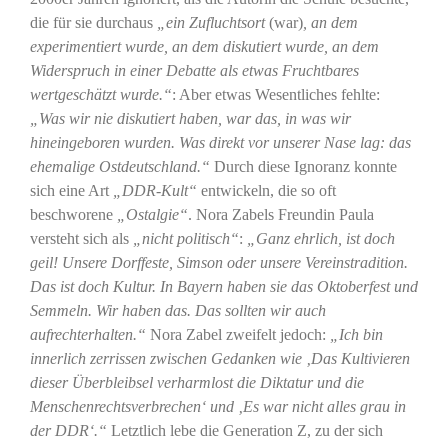
die für sie durchaus
„ein Zufluchtsort
(war)
, an dem
experimentiert wurde, an dem diskutiert wurde, an dem
Widerspruch in einer Debatte als etwas Fruchtbares
wertgeschätzt wurde.“
: Aber etwas Wesentliches fehlte:
„Was wir nie diskutiert haben, war das, in was wir
hineingeboren wurden. Was direkt vor unserer Nase lag: das
ehemalige Ostdeutschland.“
Durch diese Ignoranz konnte
sich eine Art
„DDR-Kult“
entwickeln, die so oft
beschworene
„Ostalgie“
. Nora Zabels Freundin Paula
versteht sich als
„nicht politisch“
:
„Ganz ehrlich, ist doch
geil! Unsere Dorffeste, Simson oder unsere Vereinstradition.
Das ist doch Kultur. In Bayern haben sie das Oktoberfest und
Semmeln. Wir haben das. Das sollten wir auch
aufrechterhalten.“
Nora Zabel zweifelt jedoch:
„Ich bin
innerlich zerrissen zwischen Gedanken wie ‚Das Kultivieren
dieser Überbleibsel verharmlost die Diktatur und die
Menschenrechtsverbrechen‘ und ‚Es war nicht alles grau in
der DDR‘.“
Letztlich lebe die Generation Z, zu der sich