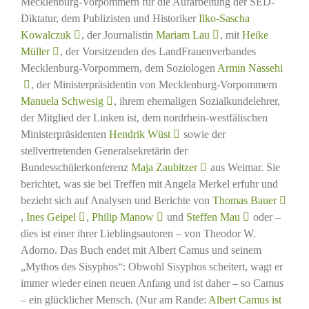
Mecklenburg-Vorpommern für die Aufarbeitung der SED-
Diktatur, dem Publizisten und Historiker
Ilko-Sascha
Kowalczuk
, der Journalistin
Mariam Lau
, mit
Heike
Müller
, der Vorsitzenden des LandFrauenverbandes
Mecklenburg-Vorpommern, dem Soziologen
Armin Nassehi
, der Ministerpräsidentin von Mecklenburg-Vorpommern
Manuela Schwesig
, ihrem ehemaligen Sozialkundelehrer,
der Mitglied der Linken ist, dem nordrhein-westfälischen
Ministerpräsidenten
Hendrik Wüst
sowie der
stellvertretenden Generalsekretärin der
Bundesschülerkonferenz
Maja Zaubitzer
aus Weimar. Sie
berichtet, was sie bei Treffen mit Angela Merkel erfuhr und
bezieht sich auf Analysen und Berichte von
Thomas Bauer
,
Ines Geipel
,
Philip Manow
und
Steffen Mau
oder –
dies ist einer ihrer Lieblingsautoren – von Theodor W.
Adorno. Das Buch endet mit Albert Camus und seinem
„Mythos des Sisyphos“: Obwohl Sisyphos scheitert, wagt er
immer wieder einen neuen Anfang und ist daher – so Camus
– ein glücklicher Mensch. (Nur am Rande:
Albert Camus ist