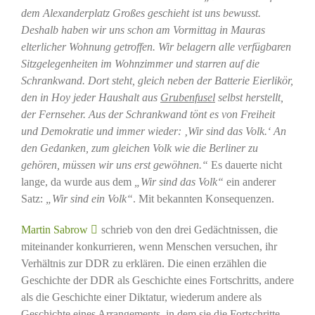
dem Alexanderplatz Großes geschieht ist uns bewusst.
Deshalb haben wir uns schon am Vormittag in Mauras
elterlicher Wohnung getroffen. Wir belagern alle verfügbaren
Sitzgelegenheiten im Wohnzimmer und starren auf die
Schrankwand. Dort steht, gleich neben der Batterie Eierlikör,
den in Hoy jeder Haushalt aus
Grubenfusel
selbst herstellt,
der Fernseher. Aus der Schrankwand tönt es von Freiheit
und Demokratie und immer wieder: ‚Wir sind das Volk.‘ An
den Gedanken, zum gleichen Volk wie die Berliner zu
gehören, müssen wir uns erst gewöhnen.“
Es dauerte nicht
lange, da wurde aus dem
„Wir sind das Volk“
ein anderer
Satz:
„Wir sind ein Volk“
. Mit bekannten Konsequenzen.
Martin Sabrow
schrieb von den drei Gedächtnissen, die
miteinander konkurrieren, wenn Menschen versuchen, ihr
Verhältnis zur DDR zu erklären. Die einen erzählen die
Geschichte der DDR als Geschichte eines Fortschritts, andere
als die Geschichte einer Diktatur, wiederum andere als
Geschichte eines Arrangements, in dem sie die Fortschritte