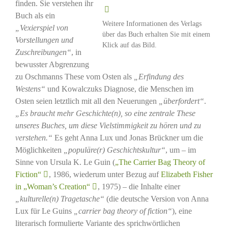
finden. Sie verstehen ihr
Buch als ein
Weitere Informationen des Verlags
„Vexierspiel von
über das Buch erhalten Sie mit einem
Vorstellungen und
Klick auf das Bild.
Zuschreibungen“
, in
bewusster Abgrenzung
zu Oschmanns These vom Osten als
„Erfindung des
Westens“
und Kowalczuks Diagnose, die Menschen im
Osten seien letztlich mit all den Neuerungen
„überfordert“
.
„Es braucht mehr Geschichte(n), so eine zentrale These
unseres Buches, um diese Vielstimmigkeit zu hören und zu
verstehen.“
Es geht Anna Lux und Jonas Brückner um die
Möglichkeiten
„populäre(r) Geschichtskultur“
, um – im
Sinne von Ursula K. Le Guin (
„The Carrier Bag Theory of
Fiction“
, 1986, wiederum unter Bezug auf
Elizabeth Fisher
in „Woman’s Creation“
, 1975) – die Inhalte einer
„kulturelle(n) Tragetasche“
(die deutsche Version von Anna
Lux für Le Guins
„carrier bag theory of fiction“
), eine
literarisch formulierte Variante des sprichwörtlichen