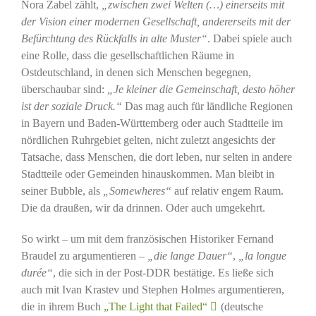
Nora Zabel zählt,
„zwischen zwei Welten (…) einerseits mit
der Vision einer modernen Gesellschaft, andererseits mit der
Befürchtung des Rückfalls in alte Muster“
. Dabei spiele auch
eine Rolle, dass die gesellschaftlichen Räume in
Ostdeutschland, in denen sich Menschen begegnen,
überschaubar sind:
„Je kleiner die Gemeinschaft, desto höher
ist der soziale Druck.“
Das mag auch für ländliche Regionen
in Bayern und Baden-Württemberg oder auch Stadtteile im
nördlichen Ruhrgebiet gelten, nicht zuletzt angesichts der
Tatsache, dass Menschen, die dort leben, nur selten in andere
Stadtteile oder Gemeinden hinauskommen. Man bleibt in
seiner Bubble, als
„Somewheres“
auf relativ engem Raum.
Die da draußen, wir da drinnen. Oder auch umgekehrt.
So wirkt – um mit dem französischen Historiker Fernand
Braudel zu argumentieren –
„die lange Dauer“
,
„la longue
durée“
, die sich in der Post-DDR bestätige. Es ließe sich
auch mit Ivan Krastev und Stephen Holmes argumentieren,
die in ihrem Buch
„The Light that Failed“
(deutsche