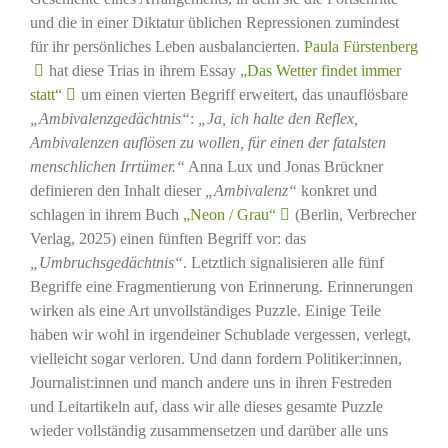
und die in einer Diktatur üblichen Repressionen zumindest
für ihr persönliches Leben ausbalancierten.
Paula Fürstenberg
hat diese Trias in ihrem Essay
„Das Wetter findet immer
statt“
um einen vierten Begriff erweitert, das unauflösbare
„Ambivalenzgedächtnis“
:
„Ja, ich halte den Reflex,
Ambivalenzen auflösen zu wollen, für einen der fatalsten
menschlichen Irrtümer.“
Anna Lux und Jonas Brückner
definieren den Inhalt dieser
„Ambivalenz“
konkret und
schlagen in ihrem Buch
„Neon / Grau“
(Berlin, Verbrecher
Verlag, 2025) einen fünften Begriff vor: das
„Umbruchsgedächtnis“
. Letztlich signalisieren alle fünf
Begriffe eine Fragmentierung von Erinnerung. Erinnerungen
wirken als eine Art unvollständiges Puzzle. Einige Teile
haben wir wohl in irgendeiner Schublade vergessen, verlegt,
vielleicht sogar verloren. Und dann fordern Politiker:innen,
Journalist:innen und manch andere uns in ihren Festreden
und Leitartikeln auf, dass wir alle dieses gesamte Puzzle
wieder vollständig zusammensetzen und darüber alle uns