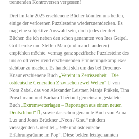
trennenden Kontroversen vergessen!
Drei im Jahr 2025 erschienene Bücher könnten uns helfen,
einige der verlorenen Puzzlesteine wiederzuentdecken. Es
mag eine subjektive Auswahl sein, doch jedes der drei
Bücher, die ich neben den schon genannten von Ines Geipel,
Grit Lemke und Steffen Mau (und manch anderen)
empfehlen möchte, vermag ganz spezifische Puzzlesteine des
uns so oft verwirrend erscheinenden Erinnerungskomplexes
sichtbar zu machen. Es handelt sich um das bei Droemer-
Knaur erschienene Buch
„Vereint in Zerrissenheit – Die
ostdeutsche Generation Z zwischen zwei Welten“
von
Nora Zabel, das von Alexander Leistner, Manja Präkels, Tina
Pruschmann und Barbara Thériault gemeinsam gestaltete
Buch
„Extremwetterlagen – Reportagen aus einem neuen
Deutschland“
, sowie das schon genannte Buch von Anna
Lux und Jonas Brückner „Neon / Grau“ mit dem
vielsagenden Untertitel „1989 und ostdeutsche
Erfahrungsräume im Pop“. Diese beiden letztgenannten