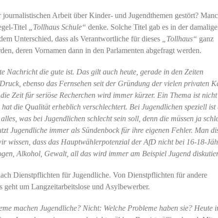
r journalistischen Arbeit über Kinder- und Jugendthemen gestört? Man
egel-Titel
„Tollhaus Schule“
denke. Solche Titel gab es in der damalige
dem Unterschied, dass als Verantwortliche für dieses
„Tollhaus“
ganz
en, deren Vornamen dann in den Parlamenten abgefragt werden.
te Nachricht die gute ist. Das gilt auch heute, gerade in den Zeiten
 Druck, ebenso das Fernsehen seit der Gründung der vielen privaten K
ie Zeit für seriöse Recherchen wird immer kürzer. Ein Thema ist nich
t die Qualität erheblich verschlechtert. Bei Jugendlichen speziell ist
les, was bei Jugendlichen schlecht sein soll, denn die müssen ja schl
utzt Jugendliche immer als Sündenbock für ihre eigenen Fehler. Man dis
ir wissen, dass das Hauptwählerpotenzial der AfD nicht bei 16-18-Jäh
ogen, Alkohol, Gewalt, all das wird immer am Beispiel Jugend diskutier
nach Dienstpflichten für Jugendliche. Von Dienstpflichten für andere
 es geht um Langzeitarbeitslose und Asylbewerber.
leme machen Jugendliche? Nicht: Welche Probleme haben sie? Heute i