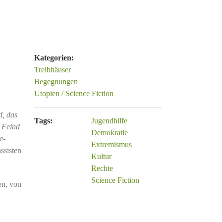
Kategorien:
Treibhäuser
Begegnungen
Utopien / Science Fiction
d, das
Tags:
Jugendhilfe
r Feind
Demokratie
e-
Extremismus
ssisten
Kultur
Rechte
Science Fiction
en, von