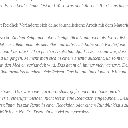
il Berlin beides hatte, Ost und West, was auch für den Tourismus inter
t Reichel
: Veränderte sich deine journalistische Arbeit mit dem Mauerf
Farin
:
Zu dem Zeitpunkt habe ich eigentlich kaum noch als Journalist
tet, vor allem nicht als aktueller Journalist. Ich habe noch Kinderfunk
 und Literaturkritiken für den Deutschlandfunk. Der Grund war, dass 
nd umgingen. Je mehr man sich in einem Thema auskennt, umso mehr 
s in den Medien verhandelt wird. Das hat mich immer mehr genervt. D
ntergrundrecherchen, viele Reisen. Das hat gut funktioniert. Ich hatt
boten. Das war eine Horrorvorstellung für mich. Ich habe nie als
mmer Freiberufler bleiben, nicht fest in eine Redaktion eingebunden. Des
tellung, bis zur Rente in einer Redaktion oder einem Rundfunkhaus zu
klich ein No Go. Dazu bin ich viel zu hyperaktiv.