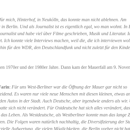
ür mich, Hinterhof, in Neukölln, das konnte man nicht ablehnen. Am
n Berlin. Und als Journalist ist es eigentlich egal, wo man wohnt. In 
ournalist und habe viel über Filme geschrieben, Musik und Literatur. I
. Ich konnte viele Interviews machen, weil die, die ich interviewen woll
rhin für den WDR, den Deutschlandfunk und nicht zuletzt für den Kind
äten 1970er und der 1980er Jahre. Dann kam der Mauerfall am 9. Nove
Farin
:
Für uns West-Berliner war die Öffnung der Mauer gar nicht so
eidend. Es waren nur viele neue Menschen mit diesen kleinen, etwas a
den Autos in der Stadt. Auch Deutsche, aber irgendwie anders als wir.
atte sich nicht verändert. Für Ostdeutsche hat sich alles verändert, das
 das Leben. Als Westdeutsche, als Westberliner konnte man das lange Z
ren. Die Folgen waren natürlich nachhaltig, die Diversifizierung der Sta
ielle Aufwertung, die vielen Möglichkeiten, die Berlin vorher nicht hat