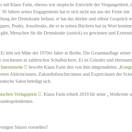
 mit Klaus Farin, ebenso wie utopische Entwürfe der Vergangenheit, d
 50 Jahren seines Engagements hat er sich nicht nur aus der Ferne mit
tung der Demokratie befasst, er hat das direkte und offene Gespräch m
ppen, Punks, Jesusfreaks, die er in seinen Büchern hat zu Wort komm
ege gibt, Menschen für die Demokratie (zurück) zu gewinnen und Extrem
r lebt seit Mitte der 1970er Jahre in Berlin. Die Gesamtauflage seiner
 erschienen in zahlreichen Schulbüchern. Er ist Gründer und ehrenamt
Internetseite
bewirbt Klaus Farin den von ihm mitgestalteten „
Kongr
reren Aktivist:innen, Zukunftsforscher:innen und Expert:innen der Scie
tische Salon beteiligt sich.
tschen Verlagspreis
. Klaus Farin erhielt 2019 für seine
„Verdienste 
undespräsidenten.
wenigen Sätzen vorstellen?