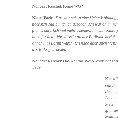
Norbert Reichel
: Keine WG?
Klaus Farin
:
Das war schon eine kleine Wohnung f
nächsten Tag bin ich eingezogen. Ich war eh immer i
gibt es natürlich viel mehr Themen. Ich war Kulturj
habe für den „Vorwärts“ von der Berlinale berichtet
ohnehin in Berlin waren. Ich habe aber auch weite
des RIAS gearbeitet.
Norbert Reichel
: Das war das West-Berlin der sp
1989.
Klaus 
einschn
riechen
Leben h
System,
ignorie
kommerz