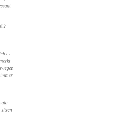
essant
all?
ich es
merkt
eswegen
e immer
halb
 sitzen