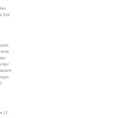
ches
n Zeit
anäle.
t mehr
 das
echter
kutiert
rigen
t.
m 21.