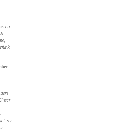
Berlin
ch
te,
erfunk
mber
nders
 Unser
eit
dt, die
te,