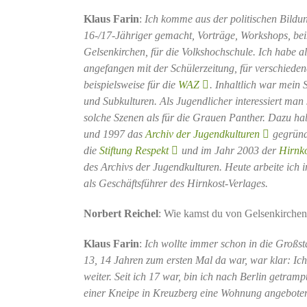
Klaus Farin
:
Ich komme aus der politischen Bildu
16-/17-Jähriger gemacht, Vorträge, Workshops, b
Gelsenkirchen, für die Volkshochschule. Ich habe als
angefangen mit der Schülerzeitung, für verschiede
beispielsweise für die
WAZ
. Inhaltlich war mein
und Subkulturen. Als Jugendlicher interessiert man 
solche Szenen als für die Grauen Panther. Dazu ha
und 1997 das
Archiv der Jugendkulturen
gegründ
die
Stiftung Respekt
und im Jahr 2003 der
Hirnko
des Archivs der Jugendkulturen. Heute arbeite ich 
als Geschäftsführer des Hirnkost-Verlages.
Norbert Reichel
: Wie kamst du von Gelsenkirchen
Klaus Farin
:
Ich wollte immer schon in die Großsta
13, 14 Jahren zum ersten Mal da war, war klar: Ich
weiter. Seit ich 17 war, bin ich nach Berlin getr
einer Kneipe in Kreuzberg eine Wohnung angebote