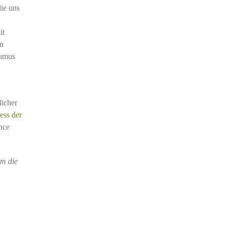
ie uns
it
en
ismus
licher
ess der
nce
um die