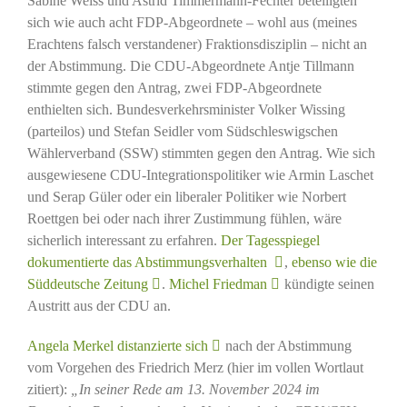
Sabine Weiss und Astrid Timmermann-Fechter beteiligten
sich wie auch acht FDP-Abgeordnete – wohl aus (meines
Erachtens falsch verstandener) Fraktionsdisziplin – nicht an
der Abstimmung. Die CDU-Abgeordnete Antje Tillmann
stimmte gegen den Antrag, zwei FDP-Abgeordnete
enthielten sich. Bundesverkehrsminister Volker Wissing
(parteilos) und Stefan Seidler vom Südschleswigschen
Wählerverband (SSW) stimmten gegen den Antrag. Wie sich
ausgewiesene CDU-Integrationspolitiker wie Armin Laschet
und Serap Güler oder ein liberaler Politiker wie Norbert
Roettgen bei oder nach ihrer Zustimmung fühlen, wäre
sicherlich interessant zu erfahren.
Der Tagesspiegel
dokumentierte das Abstimmungsverhalten
,
ebenso wie die
Süddeutsche Zeitung
.
Michel Friedman
kündigte seinen
Austritt aus der CDU an.
Angela Merkel distanzierte sich
nach der Abstimmung
vom Vorgehen des Friedrich Merz (hier im vollen Wortlaut
zitiert):
„In seiner Rede am 13. November 2024 im