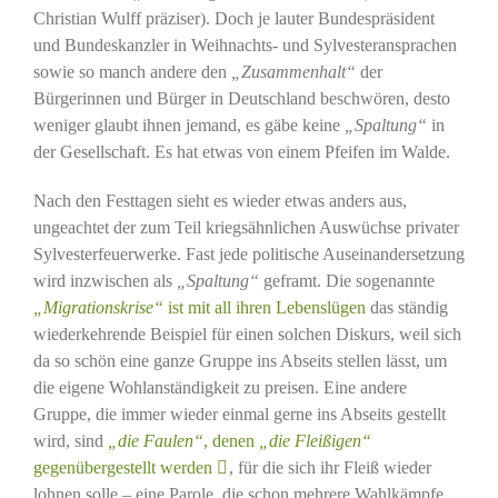
Christian Wulff präziser). Doch je lauter Bundespräsident
und Bundeskanzler in Weihnachts- und Sylvesteransprachen
sowie so manch andere den
„Zusammenhalt“
der
Bürgerinnen und Bürger in Deutschland beschwören, desto
weniger glaubt ihnen jemand, es gäbe keine
„Spaltung“
in
der Gesellschaft. Es hat etwas von einem Pfeifen im Walde.
Nach den Festtagen sieht es wieder etwas anders aus,
ungeachtet der zum Teil kriegsähnlichen Auswüchse privater
Sylvesterfeuerwerke. Fast jede politische Auseinandersetzung
wird inzwischen als
„Spaltung“
geframt. Die sogenannte
„Migrationskrise“
ist mit all ihren Lebenslügen
das ständig
wiederkehrende Beispiel für einen solchen Diskurs, weil sich
da so schön eine ganze Gruppe ins Abseits stellen lässt, um
die eigene Wohlanständigkeit zu preisen. Eine andere
Gruppe, die immer wieder einmal gerne ins Abseits gestellt
wird, sind
„die Faulen“
, denen
„die Fleißigen“
gegenübergestellt werden
, für die sich ihr Fleiß wieder
lohnen solle – eine Parole, die schon mehrere Wahlkämpfe