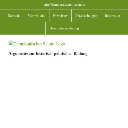
Zum
info@demokratischer-salon.de
Inhalt
Startseite
Wer wir sind
Newsletter
Veranstaltungen
Impressum
springen
Datenschutzerklärung
Argumente zur historisch-politischen Bildung
View
Larger
Image