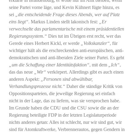
erklärte in Brandenburg, er wolle nur im Amt bleiben, wenn
seine Partei vorne läge, und Kevin Kühnert fügte hinzu, es
sei
„die entscheidende Frage dieses Abends, wer auf Platz
eins liegt“.
Markus Linden stellt lakonisch fest:
„Er
verwechselte das parlamentarische mit einem präsidentiellen
Regierungssystem.“
Dies tut im Übrigen erst recht, wer das
Gerede eines Herbert Kickl, er werde
„Volkskanzler“
, für
wichtiger hält als die erschreckenden anti-europäischen, anti-
demokratischen und anti-liberalen Ziele seiner Partei. Es geht
„um die Schaffung einer Identitätsfaktion“
, mit dem
„Ich“
,
das das neue
„Wir“
verkörpert. Allerdings gibt es auch einen
anderen Aspekt:
„Personen sind abwählbar,
Verhandlungsprozesse nicht.“
Daher die ständige Kritik von
Oppositionsparteien, die jeweilige Regierung sei einfach
nicht in der Lage, das zu liefern, was sie versprochen habe.
Im Grunde haben die CDU und die CSU sowie die an der
Regierung beteiligte FDP in der letzten Legislaturperiode
nichts anderes getan: Alles ist schlecht, nur wir sind gut, wir
sind für Atomkraftwerke, Verbrennerautos, gegen Gendern in