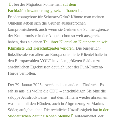
, bei der Migration könne man
auf dem
Fachkräfteeinwanderungsgesetz aufbauen
.
Friedensangebote für Schwarz-Grün? Könnte man meinen.
Ohnehin geben sich die Grünen ausgesprochen
kompromissbereit, auch wenn sie Grünen die Schmerzgrenze
der Kompromisse in der Ampel schon so weit ausgereizt
haben, dass sie einen
Teil ihrer Klientel an Kleinparteien wie
Klimaliste und Tierschutzpartei verloren
. Die bürgerlich-
linksliberale vor allem an Europa orientierte Klientel hatte in
den Europawahlen VOLT in vielen größeren Städten zu
ansehnlichen Ergebnissen deutlich über der Fünf-Prozent-
Hürde verholfen.
Der 29. Januar 2025 erweckte einen anderen Eindruck. Es
sah so aus, als wollte die CDU – entschuldigen Sie bitte die
saloppe Ausdruckweise – mit dem Hintern wieder abräumen,
was man mit den Händen, auch in Abgrenzung zu Markus
Söder, aufgebaut hat. Die rechtliche Unzulässigkeit hat
in der
Süddeutschen Zeitung Ronen Steinke
aufgearbeitet, der