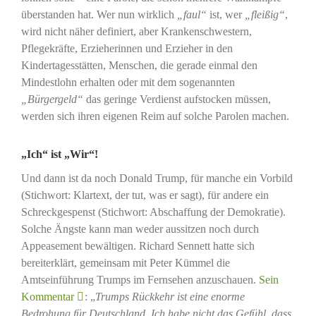
überstanden hat. Wer nun wirklich
„faul“
ist, wer
„fleißig“
,
wird nicht näher definiert, aber Krankenschwestern,
Pflegekräfte, Erzieherinnen und Erzieher in den
Kindertagesstätten, Menschen, die gerade einmal den
Mindestlohn erhalten oder mit dem sogenannten
„Bürgergeld“
das geringe Verdienst aufstocken müssen,
werden sich ihren eigenen Reim auf solche Parolen machen.
„Ich“ ist „Wir“!
Und dann ist da noch Donald Trump, für manche ein Vorbild
(Stichwort: Klartext, der tut, was er sagt), für andere ein
Schreckgespenst (Stichwort: Abschaffung der Demokratie).
Solche Ängste kann man weder aussitzen noch durch
Appeasement bewältigen. Richard Sennett hatte sich
bereiterklärt, gemeinsam mit Peter Kümmel die
Amtseinführung Trumps im Fernsehen anzuschauen.
Sein
Kommentar
: „
Trumps Rückkehr ist eine enorme
Bedrohung für Deutschland. Ich habe nicht das Gefühl, dass