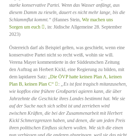
starke konservative Partei. Wenn das Wasser anfängt, aus
diesem Damm zu rieseln, dauert es nicht mehr lange, bis die
Schlammflut kommt.“
(Hannes Stein,
Wir machen uns
Sorgen um euch
, in: Jüdische Allgemeine 28. September
2023)
Österreich darf als Beispiel gelten, was geschieht, wenn eine
konservative Partei nicht so recht weiß, wohin sie will.
Verena Mayer kommentierte in der Süddeutschen Zeitung
den Auftrag an Herbert Kickl, eine Regierung zu bilden, mit
dem lapidaren Satz:
„Die ÖVP hatte keinen Plan A, keinen
Plan B, keinen Plan C“
:
„Es ist fast tragisch mitanzusehen,
wie kopflos eine frühere Großpartei agieren kann, die über
Jahrzehnte die Geschicke ihres Landes bestimmt hat. Wie sie
auf der Suche nach sich selbst ist und zerrieben wird
zwischen Kräften, die bei der Zusammenarbeit mit Herbert
Kickl Schmerzgrenzen haben, und denen, die um jeden Preis
ihren politischen Einfluss sichern wollen. Wie sich die einen
nun verbiegen und die anderen abspringen, weil sie das nicht