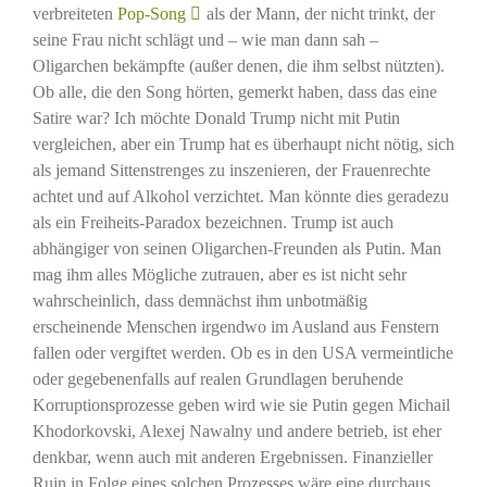
verbreiteten
Pop-Song
als der Mann, der nicht trinkt, der
seine Frau nicht schlägt und – wie man dann sah –
Oligarchen bekämpfte (außer denen, die ihm selbst nützten).
Ob alle, die den Song hörten, gemerkt haben, dass das eine
Satire war? Ich möchte Donald Trump nicht mit Putin
vergleichen, aber ein Trump hat es überhaupt nicht nötig, sich
als jemand Sittenstrenges zu inszenieren, der Frauenrechte
achtet und auf Alkohol verzichtet. Man könnte dies geradezu
als ein Freiheits-Paradox bezeichnen. Trump ist auch
abhängiger von seinen Oligarchen-Freunden als Putin. Man
mag ihm alles Mögliche zutrauen, aber es ist nicht sehr
wahrscheinlich, dass demnächst ihm unbotmäßig
erscheinende Menschen irgendwo im Ausland aus Fenstern
fallen oder vergiftet werden. Ob es in den USA vermeintliche
oder gegebenenfalls auf realen Grundlagen beruhende
Korruptionsprozesse geben wird wie sie Putin gegen Michail
Khodorkovski, Alexej Nawalny und andere betrieb, ist eher
denkbar, wenn auch mit anderen Ergebnissen. Finanzieller
Ruin in Folge eines solchen Prozesses wäre eine durchaus