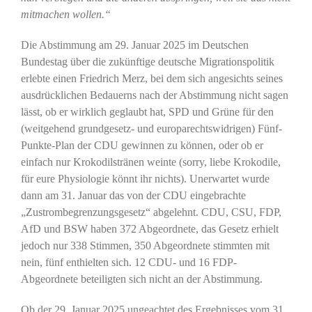
mitmachen wollen.“
Die Abstimmung am 29. Januar 2025 im Deutschen
Bundestag über die zukünftige deutsche Migrationspolitik
erlebte einen Friedrich Merz, bei dem sich angesichts seines
ausdrücklichen Bedauerns nach der Abstimmung nicht sagen
lässt, ob er wirklich geglaubt hat, SPD und Grüne für den
(weitgehend grundgesetz- und europarechtswidrigen) Fünf-
Punkte-Plan der CDU gewinnen zu können, oder ob er
einfach nur Krokodilstränen weinte (sorry, liebe Krokodile,
für eure Physiologie könnt ihr nichts). Unerwartet wurde
dann am 31. Januar das von der CDU eingebrachte
„Zustrombegrenzungsgesetz“ abgelehnt. CDU, CSU, FDP,
AfD und BSW haben 372 Abgeordnete, das Gesetz erhielt
jedoch nur 338 Stimmen, 350 Abgeordnete stimmten mit
nein, fünf enthielten sich. 12 CDU- und 16 FDP-
Abgeordnete beteiligten sich nicht an der Abstimmung.
Ob der 29. Januar 2025 ungeachtet des Ergebnisses vom 31.