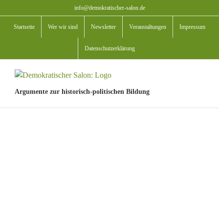
Zum
info@demokratischer-salon.de
Inhalt
Startseite
Wer wir sind
Newsletter
Veranstaltungen
Impressum
springen
Datenschutzerklärung
Argumente zur historisch-politischen Bildung
View
Larger
Image