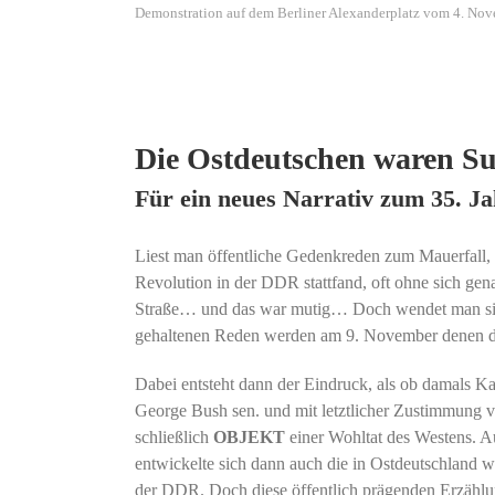
Demonstration auf dem Berliner Alexanderplatz vom 4. No
Die Ostdeutschen waren Su
Für ein neues Narrativ zum 35. Ja
Liest man öffentliche Gedenkreden zum Mauerfall, d
Revolution in der DDR stattfand, oft ohne sich gen
Straße… und das war mutig… Doch wendet man sich
gehaltenen Reden werden am 9. November denen de
Dabei entsteht dann der Eindruck, als ob damals Ka
George Bush sen. und mit letztlicher Zustimmung v
schließlich
OBJEKT
einer Wohltat des Westens. Au
entwickelte sich dann auch die in Ostdeutschland w
der DDR. Doch diese öffentlich prägenden Erzählun