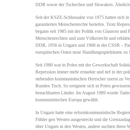
DDR sowie der Tschechen und Slowaken. Ähnliche Pr
Seit der KSZE-Schlussakte von 1975 hatten sich in 
garantierten Menschenrechte beriefen. Trotz Repre
begann seit 1985 mit der Politik von Glasnost und
Menschenrechten und zum Völkerrecht und erklärte d
DDR, 1956 in Ungarn und 1968 in der CSSR – Panze
europäischen Osten neue Handlungsspielräume zu 
Seit 1980 war in Polen mit der Gewerkschaft Solidar
Repression immer mehr erstarkte und tief in der pol
stehenden kommunistischen Herrscher zuerst zu Ve
Runden Tisch. So ereignete sich in Polen gewisse
benachbarten Länder. Im August 1989 wurde Tadeus
kommunistischen Europa gewählt.
In Ungarn hatte eine reformkommunistische Regier
Fühler gen Westen ausgestreckt und die Grenzanl
über Ungarn in den Westen, andere suchten ihren 