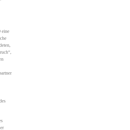
 eine
rche
deten,
ruch“,
en
partner
des
es
er