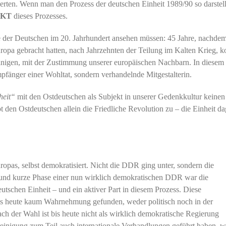
erten. Wenn man den Prozess der deutschen Einheit 1989/90 so darstell
EKT
dieses Prozesses.
e der Deutschen im 20. Jahrhundert ansehen müssen: 45 Jahre, nachde
opa gebracht hatten, nach Jahrzehnten der Teilung im Kalten Krieg, k
inigen, mit der Zustimmung unserer europäischen Nachbarn. In diesem
fänger einer Wohltat, sondern verhandelnde Mitgestalterin.
heit“
mit den Ostdeutschen als Subjekt in unserer Gedenkkultur keinen
t den Ostdeutschen allein die Friedliche Revolution zu – die Einheit d
opas, selbst demokratisiert. Nicht die DDR ging unter, sondern die
 und kurze Phase einer nun wirklich demokratischen DDR war die
utschen Einheit – und ein aktiver Part in diesem Prozess. Diese
is heute kaum Wahrnehmung gefunden, weder politisch noch in der
h der Wahl ist bis heute nicht als wirklich demokratische Regierung
ereinigung zum Teil auch internationale Verhandlungen geführt haben, 