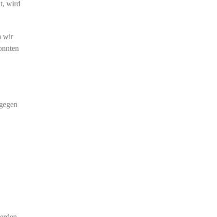
t, wird
m wir
onnten
agegen
werden