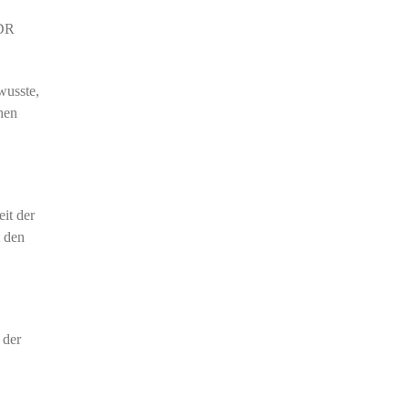
DDR
wusste,
hen
it der
t den
 der