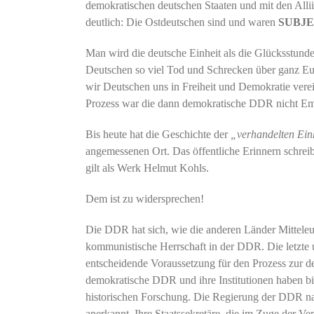
demokratischen deutschen Staaten und mit den Allii
deutlich: Die Ostdeutschen sind und waren
SUBJ
Man wird die deutsche Einheit als die Glücksstund
Deutschen so viel Tod und Schrecken über ganz Eur
wir Deutschen uns in Freiheit und Demokratie vere
Prozess war die dann demokratische DDR nicht Emp
Bis heute hat die Geschichte der
„verhandelten Ein
angemessenen Ort. Das öffentliche Erinnern schreib
gilt als Werk Helmut Kohls.
Dem ist zu widersprechen!
Die DDR hat sich, wie die anderen Länder Mitteleur
kommunistische Herrschaft in der DDR. Die letzte
entscheidende Voraussetzung für den Prozess zur de
demokratische DDR und ihre Institutionen haben b
historischen Forschung. Die Regierung der DDR nac
anerkannt. Ihre Staatssekretäre, die im Zuge der V