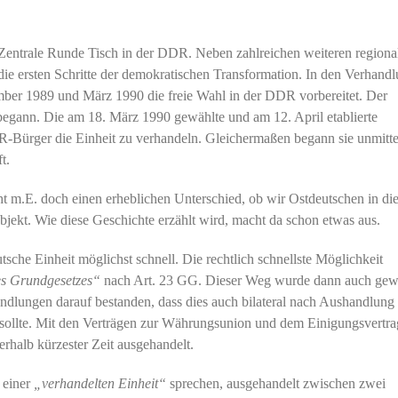
entrale Runde Tisch in der DDR. Neben zahlreichen weiteren regiona
die ersten Schritte der demokratischen Transformation. In den Verhand
er 1989 und März 1990 die freie Wahl in der DDR vorbereitet. Der
 begann. Die am 18. März 1990 gewählte und am 12. April etablierte
R-Bürger die Einheit zu verhandeln. Gleichermaßen begann sie unmitte
t.
t m.E. doch einen erheblichen Unterschied, ob wir Ostdeutschen in di
jekt. Wie diese Geschichte erzählt wird, macht da schon etwas aus.
che Einheit möglichst schnell. Die rechtlich schnellste Möglichkeit
es Grundgesetzes“
nach Art. 23 GG. Dieser Weg wurde dann auch gew
ndlungen darauf bestanden, dass dies auch bilateral nach Aushandlung
 sollte. Mit den Verträgen zur Währungsunion und dem Einigungsvertra
rhalb kürzester Zeit ausgehandelt.
 einer
„verhandelten Einheit“
sprechen, ausgehandelt zwischen zwei