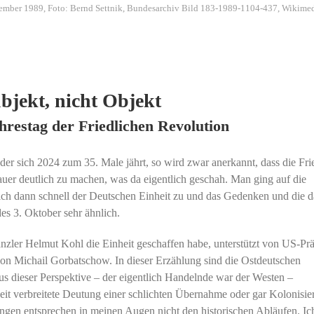
vember 1989, Foto: Bernd Settnik, Bundesarchiv Bild 183-1989-1104-437, Wiki
bjekt, nicht Objekt
hrestag der Friedlichen Revolution
er sich 2024 zum 35. Male jährt, so wird zwar anerkannt, dass die Fri
auer deutlich zu machen, was da eigentlich geschah. Man ging auf die
 dann schnell der Deutschen Einheit zu und das Gedenken und die 
s 3. Oktober sehr ähnlich.
nzler Helmut Kohl die Einheit geschaffen habe, unterstützt von US-Prä
on Michail Gorbatschow. In dieser Erzählung sind die Ostdeutschen
s dieser Perspektive – der eigentlich Handelnde war der Westen –
eit verbreitete Deutung einer schlichten Übernahme oder gar Kolonisie
gen entsprechen in meinen Augen nicht den historischen Abläufen. Ic