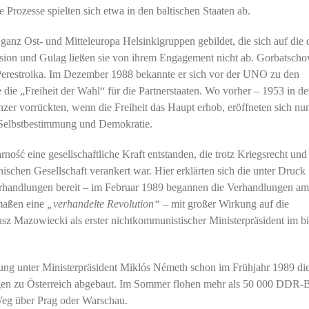
ozesse spielten sich etwa in den baltischen Staaten ab.
ganz Ost- und Mitteleuropa Helsinkigruppen gebildet, die sich auf die 
ssion und Gulag ließen sie von ihrem Engagement nicht ab. Gorbatsch
 Perestroika. Im Dezember 1988 bekannte er sich vor der UNO zu den
ie „Freiheit der Wahl“ für die Partnerstaaten. Wo vorher – 1953 in de
r vorrückten, wenn die Freiheit das Haupt erhob, eröffneten sich nu
Selbstbestimmung und Demokratie.
ność eine gesellschaftliche Kraft entstanden, die trotz Kriegsrecht und
nischen Gesellschaft verankert war. Hier erklärten sich die unter Druck
rhandlungen bereit – im Februar 1989 begannen die Verhandlungen am
rmaßen eine
„verhandelte Revolution“
– mit großer Wirkung auf die
z Mazowiecki als erster nichtkommunistischer Ministerpräsident im bi
ung unter Ministerpräsident Miklós Németh schon im Frühjahr 1989 di
agen zu Österreich abgebaut. Im Sommer flohen mehr als 50 000 DDR-
Weg über Prag oder Warschau.