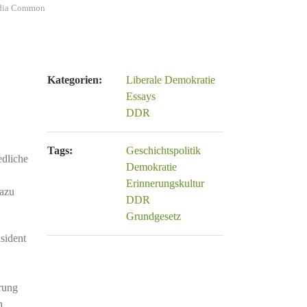
media Common
Kategorien:
Liberale Demokratie
Essays
DDR
Tags:
Geschichtspolitik
edliche
Demokratie
Erinnerungskultur
dazu
DDR
Grundgesetz
sident
rung
h