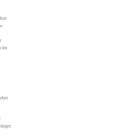
dort
ow
r
n im
sher
e
Bürger