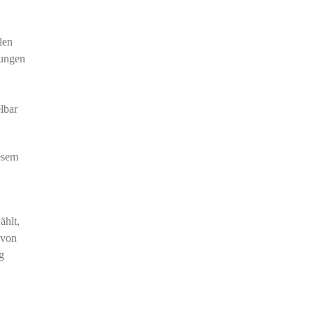
len
lungen
lbar
esem
ählt,
 von
g