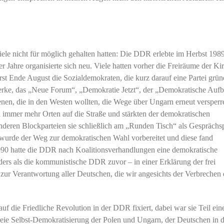
viele nicht für möglich gehalten hatten: Die DDR erlebte im Herbst 1989
r Jahre organisierte sich neu. Viele hatten vorher die Freiräume der Ki
rst Ende August die Sozialdemokraten, die kurz darauf eine Partei grün
ke, das „Neue Forum“, „Demokratie Jetzt“, der „Demokratische Aufb
enen, die in den Westen wollten, die Wege über Ungarn erneut versperr
n immer mehr Orten auf die Straße und stärkten der demokratischen
deren Blockparteien sie schließlich am „Runden Tisch“ als Gesprächs
 wurde der Weg zur demokratischen Wahl vorbereitet und diese fand
1990 hatte die DDR nach Koalitionsverhandlungen eine demokratische
ers als die kommunistische DDR zuvor – in einer Erklärung der frei
ur Verantwortung aller Deutschen, die wir angesichts der Verbrechen 
uf die Friedliche Revolution in der DDR fixiert, dabei war sie Teil ein
eie Selbst-Demokratisierung der Polen und Ungarn, der Deutschen in d