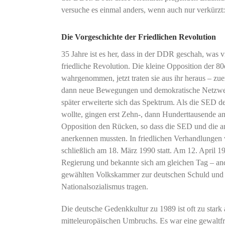
versuche es einmal anders, wenn auch nur verkürzt:
Die Vorgeschichte der Friedlichen Revolution
35 Jahre ist es her, dass in der DDR geschah, was 
friedliche Revolution. Die kleine Opposition der 80e
wahrgenommen, jetzt traten sie aus ihr heraus – zue
dann neue Bewegungen und demokratische Netzwer
später erweiterte sich das Spektrum. Als die SED d
wollte, gingen erst Zehn-, dann Hunderttausende a
Opposition den Rücken, so dass die SED und die an
anerkennen mussten. In friedlichen Verhandlungen
schließlich am 18. März 1990 statt. Am 12. April 
Regierung und bekannte sich am gleichen Tag – and
gewählten Volkskammer zur deutschen Schuld und z
Nationalsozialismus tragen.
Die deutsche Gedenkkultur zu 1989 ist oft zu stark a
mitteleuropäischen Umbruchs. Es war eine gewaltfr