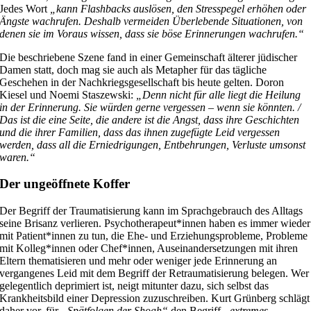
Jedes Wort
„kann Flashbacks auslösen, den Stresspegel erhöhen oder
Ängste wachrufen. Deshalb vermeiden Überlebende Situationen, von
denen sie im Voraus wissen, dass sie böse Erinnerungen wachrufen.“
Die beschriebene Szene fand in einer Gemeinschaft älterer jüdischer
Damen statt, doch mag sie auch als Metapher für das tägliche
Geschehen in der Nachkriegsgesellschaft bis heute gelten. Doron
Kiesel und Noemi Staszewski:
„Denn nicht für alle liegt die Heilung
in der Erinnerung. Sie würden gerne vergessen – wenn sie könnten. /
Das ist die eine Seite, die andere ist die Angst, dass ihre Geschichten
und die ihrer Familien, dass das ihnen zugefügte Leid vergessen
werden, dass all die Erniedrigungen, Entbehrungen, Verluste umsonst
waren.“
Der ungeöffnete Koffer
Der Begriff der Traumatisierung kann im Sprachgebrauch des Alltags
seine Brisanz verlieren. Psychotherapeut*innen haben es immer wieder
mit Patient*innen zu tun, die Ehe- und Erziehungsprobleme, Probleme
mit Kolleg*innen oder Chef*innen, Auseinandersetzungen mit ihren
Eltern thematisieren und mehr oder weniger jede Erinnerung an
vergangenes Leid mit dem Begriff der Retraumatisierung belegen. Wer
gelegentlich deprimiert ist, neigt mitunter dazu, sich selbst das
Krankheitsbild einer Depression zuzuschreiben. Kurt Grünberg schlägt
daher vor, für
„Spätfolgen der Shoah“
den Begriff
„extremes