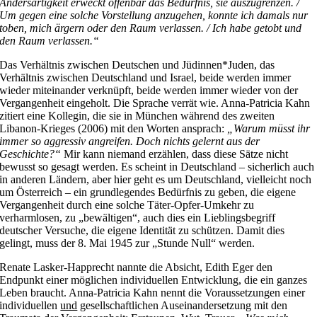
Andersartigkeit erweckt offenbar das Bedürfnis, sie auszugrenzen. /
Um gegen eine solche Vorstellung anzugehen, konnte ich damals nur
toben, mich ärgern oder den Raum verlassen. / Ich habe getobt und
den Raum verlassen.“
Das Verhältnis zwischen Deutschen und Jüdinnen*Juden, das
Verhältnis zwischen Deutschland und Israel, beide werden immer
wieder miteinander verknüpft, beide werden immer wieder von der
Vergangenheit eingeholt. Die Sprache verrät wie. Anna-Patricia Kahn
zitiert eine Kollegin, die sie in München während des zweiten
Libanon-Krieges (2006) mit den Worten ansprach:
„Warum müsst ihr
immer so aggressiv angreifen. Doch nichts gelernt aus der
Geschichte?“
Mir kann niemand erzählen, dass diese Sätze nicht
bewusst so gesagt werden. Es scheint in Deutschland – sicherlich auch
in anderen Ländern, aber hier geht es um Deutschland, vielleicht noch
um Österreich – ein grundlegendes Bedürfnis zu geben, die eigene
Vergangenheit durch eine solche Täter-Opfer-Umkehr zu
verharmlosen, zu „bewältigen“, auch dies ein Lieblingsbegriff
deutscher Versuche, die eigene Identität zu schützen. Damit dies
gelingt, muss der 8. Mai 1945 zur „Stunde Null“ werden.
Renate Lasker-Happrecht nannte die Absicht, Edith Eger den
Endpunkt einer möglichen individuellen Entwicklung, die ein ganzes
Leben braucht. Anna-Patricia Kahn nennt die Voraussetzungen einer
individuellen
und
gesellschaftlichen Auseinandersetzung mit den