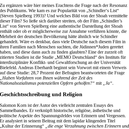
Zu ergänzen wäre hier meines Erachtens die Frage nach der Resonanz
des Publikums. Wie kam es zur Popularität von „Schindler‘s List“
(Steven Spielberg 1993)? Und welches Bild von der Shoah vermittelte
dieser Film? So ließe sich darüber streiten, ob der Film „Schindler’s
List“ von Steven Spielberg eine authentische Darstellung der Shoah
enthält oder ob er möglicherweise zur Annahme verführen könnte, die
Mehrheit der deutschen Bevölkerung hätte ähnlich wie Schindler
gehandelt. Wäre es denkbar, dass viele Deutsche nach diesem Film in
ihren Familien nach Menschen suchten, die Jüdinnen*Juden gerettet
haben, und diese dann auch zu finden glaubten? Eine der zurzeit oft
zitierten Studien ist die Studie „MEMO Deutschland“ des Instituts für
interdisziplinäre Konflikt- und Gewaltforschung an der Universität
Bielefeld. Andreas Eberhardt beginnt sein Vorwort mit einem Verweis
auf diese Studie: 28,7 Prozent der Befragten beantworteten die Frage
„Haben Vorfahren von Ihnen während der Zeit des
Nationalsozialismus potenziellen Opfern geholfen?“
mit
„Ja“
.
Geschichtsschreibung und Religion
Salomon Korn ist der Autor des vielleicht zentralen Essays des
Sammelbandes. Er verknüpft historische, religiöse, ästhetische und
politische Aspekte des Spannungsfeldes von Erinnern und Vergessen.
Er analysiert in seinem Beitrag mit dem lapidar klingenden Titel
„Kultur der Erinnerung“
„die enge Verzahnung zwischen Erinnern un