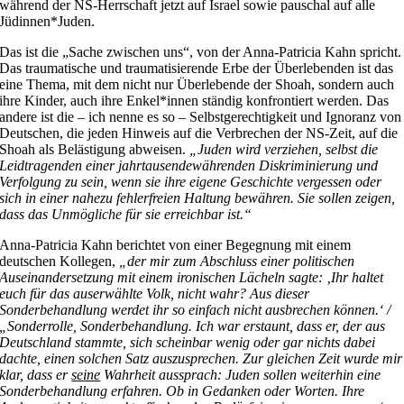
während der NS-Herrschaft jetzt auf Israel sowie pauschal auf alle
Jüdinnen*Juden.
Das ist die „Sache zwischen uns“, von der Anna-Patricia Kahn spricht.
Das traumatische und traumatisierende Erbe der Überlebenden ist das
eine Thema, mit dem nicht nur Überlebende der Shoah, sondern auch
ihre Kinder, auch ihre Enkel*innen ständig konfrontiert werden. Das
andere ist die – ich nenne es so – Selbstgerechtigkeit und Ignoranz von
Deutschen, die jeden Hinweis auf die Verbrechen der NS-Zeit, auf die
Shoah als Belästigung abweisen.
„Juden wird verziehen, selbst die
Leidtragenden einer jahrtausendewährenden Diskriminierung und
Verfolgung zu sein, wenn sie ihre eigene Geschichte vergessen oder
sich in einer nahezu fehlerfreien Haltung bewähren. Sie sollen zeigen,
dass das Unmögliche für sie erreichbar ist.“
Anna-Patricia Kahn berichtet von einer Begegnung mit einem
deutschen Kollegen,
„der mir zum Abschluss einer politischen
Auseinandersetzung mit einem ironischen Lächeln sagte: ‚Ihr haltet
euch für das auserwählte Volk, nicht wahr? Aus dieser
Sonderbehandlung werdet ihr so einfach nicht ausbrechen können.‘ /
„Sonderrolle, Sonderbehandlung. Ich war erstaunt, dass er, der aus
Deutschland stammte, sich scheinbar wenig oder gar nichts dabei
dachte, einen solchen Satz auszusprechen. Zur gleichen Zeit wurde mir
klar, dass er
seine
Wahrheit aussprach: Juden sollen weiterhin eine
Sonderbehandlung erfahren. Ob in Gedanken oder Worten. Ihre