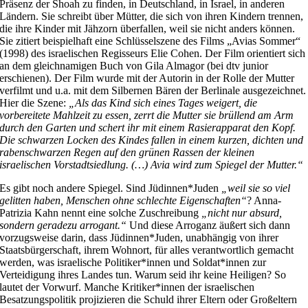
Präsenz der Shoah zu finden, in Deutschland, in Israel, in anderen
Ländern. Sie schreibt über Mütter, die sich von ihren Kindern trennen,
die ihre Kinder mit Jähzorn überfallen, weil sie nicht anders können.
Sie zitiert beispielhaft eine Schlüsselszene des Films „Avias Sommer“
(1998) des israelischen Regisseurs Elie Cohen. Der Film orientiert sich
an dem gleichnamigen Buch von Gila Almagor (bei dtv junior
erschienen). Der Film wurde mit der Autorin in der Rolle der Mutter
verfilmt und u.a. mit dem Silbernen Bären der Berlinale ausgezeichnet.
Hier die Szene:
„Als das Kind sich eines Tages weigert, die
vorbereitete Mahlzeit zu essen, zerrt die Mutter sie brüllend am Arm
durch den Garten und schert ihr mit einem Rasierapparat den Kopf.
Die schwarzen Locken des Kindes fallen in einem kurzen, dichten und
rabenschwarzen Regen auf den grünen Rassen der kleinen
israelischen Vorstadtsiedlung. (…) Avia wird zum Spiegel der Mutter.“
Es gibt noch andere Spiegel. Sind Jüdinnen*Juden
„weil sie so viel
gelitten haben, Menschen ohne schlechte Eigenschaften“
? Anna-
Patrizia Kahn nennt eine solche Zuschreibung
„nicht nur absurd,
sondern geradezu arrogant.“
Und diese Arroganz äußert sich dann
vorzugsweise darin, dass Jüdinnen*Juden, unabhängig von ihrer
Staatsbürgerschaft, ihrem Wohnort, für alles verantwortlich gemacht
werden, was israelische Politiker*innen und Soldat*innen zur
Verteidigung ihres Landes tun. Warum seid ihr keine Heiligen? So
lautet der Vorwurf. Manche Kritiker*innen der israelischen
Besatzungspolitik projizieren die Schuld ihrer Eltern oder Großeltern