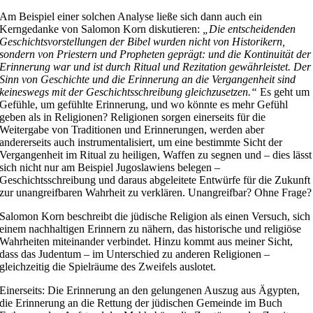
Am Beispiel einer solchen Analyse ließe sich dann auch ein
Kerngedanke von Salomon Korn diskutieren:
„Die entscheidenden
Geschichtsvorstellungen der Bibel wurden nicht von Historikern,
sondern von Priestern und Propheten geprägt: und die Kontinuität der
Erinnerung war und ist durch Ritual und Rezitation gewährleistet. Der
Sinn von Geschichte und die Erinnerung an die Vergangenheit sind
keineswegs mit der Geschichtsschreibung gleichzusetzen.“
Es geht um
Gefühle, um gefühlte Erinnerung, und wo könnte es mehr Gefühl
geben als in Religionen? Religionen sorgen einerseits für die
Weitergabe von Traditionen und Erinnerungen, werden aber
andererseits auch instrumentalisiert, um eine bestimmte Sicht der
Vergangenheit im Ritual zu heiligen, Waffen zu segnen und – dies lässt
sich nicht nur am Beispiel Jugoslawiens belegen –
Geschichtsschreibung und daraus abgeleitete Entwürfe für die Zukunft
zur unangreifbaren Wahrheit zu verklären. Unangreifbar? Ohne Frage?
Salomon Korn beschreibt die jüdische Religion als einen Versuch, sich
einem nachhaltigen Erinnern zu nähern, das historische und religiöse
Wahrheiten miteinander verbindet. Hinzu kommt aus meiner Sicht,
dass das Judentum – im Unterschied zu anderen Religionen –
gleichzeitig die Spielräume des Zweifels auslotet.
Einerseits: Die Erinnerung an den gelungenen Auszug aus Ägypten,
die Erinnerung an die Rettung der jüdischen Gemeinde im Buch