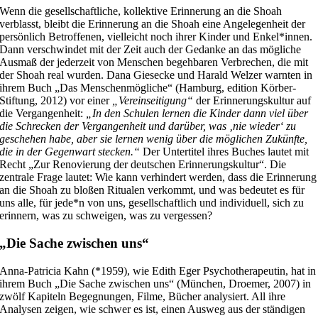
Wenn die gesellschaftliche, kollektive Erinnerung an die Shoah
verblasst, bleibt die Erinnerung an die Shoah eine Angelegenheit der
persönlich Betroffenen, vielleicht noch ihrer Kinder und Enkel*innen.
Dann verschwindet mit der Zeit auch der Gedanke an das mögliche
Ausmaß der jederzeit von Menschen begehbaren Verbrechen, die mit
der Shoah real wurden. Dana Giesecke und Harald Welzer warnten in
ihrem Buch „Das Menschenmögliche“ (Hamburg, edition Körber-
Stiftung, 2012) vor einer
„Vereinseitigung“
der Erinnerungskultur auf
die Vergangenheit:
„In den Schulen lernen die Kinder dann viel über
die Schrecken der Vergangenheit und darüber, was ‚nie wieder‘ zu
geschehen habe, aber sie lernen wenig über die möglichen Zukünfte,
die in der Gegenwart stecken.“
Der Untertitel ihres Buches lautet mit
Recht „Zur Renovierung der deutschen Erinnerungskultur“. Die
zentrale Frage lautet: Wie kann verhindert werden, dass die Erinnerung
an die Shoah zu bloßen Ritualen verkommt, und was bedeutet es für
uns alle, für jede*n von uns, gesellschaftlich und individuell, sich zu
erinnern, was zu schweigen, was zu vergessen?
„Die Sache zwischen uns“
Anna-Patricia Kahn (*1959), wie Edith Eger Psychotherapeutin, hat in
ihrem Buch „Die Sache zwischen uns“ (München, Droemer, 2007) in
zwölf Kapiteln Begegnungen, Filme, Bücher analysiert. All ihre
Analysen zeigen, wie schwer es ist, einen Ausweg aus der ständigen