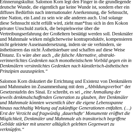
Erinnerungskultur. Salomon Korn legt den Finger in die grundlegende
deutsche Wunde, die eigentlich gar keine Wunde ist, sondern eher ein
diffuses Bedürfnis nach internationaler Anerkennung, die Sehnsucht,
eine Nation, ein Land zu sein wie alle anderen auch. Und solange
diese Sehnsucht nicht erfüllt wird, zieht man*frau sich in den Kokon
privater Unschuld zurück, die beispielsweise über die
Vertreibungserfahrung der Großeltern bestätigt werden soll. Denkmäler
und Mahnmale wirken möglicherweise kontraproduktiv, kompensieren
nicht geleistete Auseinandersetzung, indem sie sie verhindern, sie
ästhetisieren das nicht Ästhetisierbare und schaffen auf diese Weise
Distanz. Es wäre aber auch
„die falsche Alternative, abstrakt-
verinnerlichtes Gedenken nach monotheistischem Vorbild gegen ein in
Denkmälern versinnlichtes Gedenken nach künstlerisch-ästhetischen
Prinzipien auszuspielen.“
Salomon Korn diskutiert die Errichtung und Existenz von Denkmälern
und Mahnmalen im Zusammenhang mit dem
„Abbildungsverbot“
der
Gesetzestafeln des Sinaï. Er schreibt, es sei
„eine Anmaßung der
jeweils denkmalschaffenden Generation zu glauben, ihre Denkmäler
und Mahnmale könnten wesentlich über die eigene Lebensspanne
hinaus nachhaltig Wirkung auf zukünftige Generationen entfalten. (…)
Erst der Verzicht auf fragwürdig ‚dauerhafte‘ Monumente eröffnet die
Möglichkeit, Denkmäler und Mahnmale als transitorisch begriffene
Gebilde stärker mit unserer alltäglich gelebten Gegenwart zu
verknüpfen.“