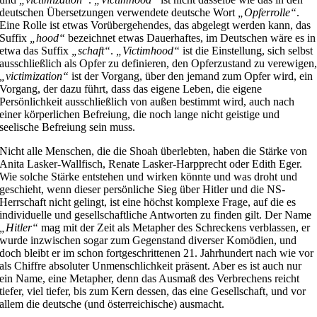
deutschen Übersetzungen verwendete deutsche Wort
„Opferrolle“
.
Eine Rolle ist etwas Vorübergehendes, das abgelegt werden kann, das
Suffix
„hood“
bezeichnet etwas Dauerhaftes, im Deutschen wäre es in
etwa das Suffix
„schaft“
.
„Victimhood“
ist die Einstellung, sich selbst
ausschließlich als Opfer zu definieren, den Opferzustand zu verewigen
„victimization“
ist der Vorgang, über den jemand zum Opfer wird, ein
Vorgang, der dazu führt, dass das eigene Leben, die eigene
Persönlichkeit ausschließlich von außen bestimmt wird, auch nach
einer körperlichen Befreiung, die noch lange nicht geistige und
seelische Befreiung sein muss.
Nicht alle Menschen, die die Shoah überlebten, haben die Stärke von
Anita Lasker-Wallfisch, Renate Lasker-Harpprecht oder Edith Eger.
Wie solche Stärke entstehen und wirken könnte und was droht und
geschieht, wenn dieser persönliche Sieg über Hitler und die NS-
Herrschaft nicht gelingt, ist eine höchst komplexe Frage, auf die es
individuelle und gesellschaftliche Antworten zu finden gilt. Der Name
„Hitler“
mag mit der Zeit als Metapher des Schreckens verblassen, er
wurde inzwischen sogar zum Gegenstand diverser Komödien, und
doch bleibt er im schon fortgeschrittenen 21. Jahrhundert nach wie vor
als Chiffre absoluter Unmenschlichkeit präsent. Aber es ist auch nur
ein Name, eine Metapher, denn das Ausmaß des Verbrechens reicht
tiefer, viel tiefer, bis zum Kern dessen, das eine Gesellschaft, und vor
allem die deutsche (und österreichische) ausmacht.