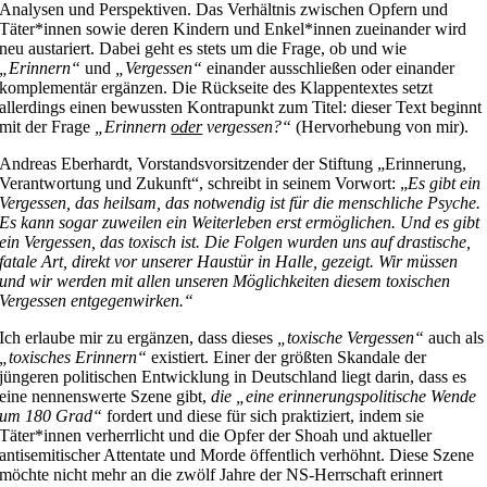
Analysen und Perspektiven. Das Verhältnis zwischen Opfern und
Täter*innen sowie deren Kindern und Enkel*innen zueinander wird
neu austariert. Dabei geht es stets um die Frage, ob und wie
„Erinnern“
und
„Vergessen“
einander ausschließen oder einander
komplementär ergänzen. Die Rückseite des Klappentextes setzt
allerdings einen bewussten Kontrapunkt zum Titel: dieser Text beginnt
mit der Frage
„Erinnern
oder
vergessen?“
(Hervorhebung von mir).
Andreas Eberhardt, Vorstandsvorsitzender der Stiftung „Erinnerung,
Verantwortung und Zukunft“, schreibt in seinem Vorwort: „
Es gibt ein
Vergessen, das heilsam, das notwendig ist für die menschliche Psyche.
Es kann sogar zuweilen ein Weiterleben erst ermöglichen. Und es gibt
ein Vergessen, das toxisch ist. Die Folgen wurden uns auf drastische,
fatale Art, direkt vor unserer Haustür
in Halle, gezeigt. Wir müssen
und wir werden mit allen unseren Möglichkeiten diesem toxischen
Vergessen entgegenwirken.“
Ich erlaube mir zu ergänzen, dass dieses
„toxische Vergessen“
auch als
„toxisches Erinnern“
existiert. Einer der größten Skandale der
jüngeren politischen Entwicklung in Deutschland liegt darin, dass es
eine nennenswerte Szene gibt,
die „eine erinnerungspolitische Wende
um 180 Grad“
fordert und diese für sich praktiziert, indem sie
Täter*innen verherrlicht und die Opfer der Shoah und aktueller
antisemitischer Attentate und Morde öffentlich verhöhnt. Diese Szene
möchte nicht mehr an die zwölf Jahre der NS-Herrschaft erinnert