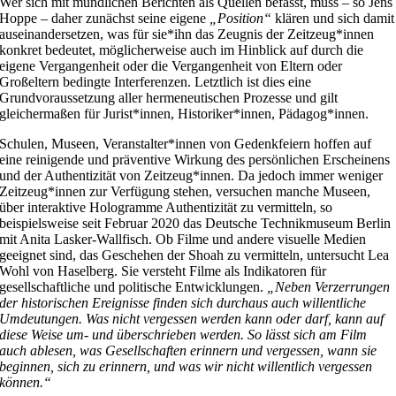
Wer sich mit mündlichen Berichten als Quellen befasst, muss – so Jens
Hoppe – daher zunächst seine eigene
„Position“
klären und sich damit
auseinandersetzen, was für sie*ihn das Zeugnis der Zeitzeug*innen
konkret bedeutet, möglicherweise auch im Hinblick auf durch die
eigene Vergangenheit oder die Vergangenheit von Eltern oder
Großeltern bedingte Interferenzen. Letztlich ist dies eine
Grundvoraussetzung aller hermeneutischen Prozesse und gilt
gleichermaßen für Jurist*innen, Historiker*innen, Pädagog*innen.
Schulen, Museen, Veranstalter*innen von Gedenkfeiern hoffen auf
eine reinigende und präventive Wirkung des persönlichen Erscheinens
und der Authentizität von Zeitzeug*innen. Da jedoch immer weniger
Zeitzeug*innen zur Verfügung stehen, versuchen manche Museen,
über interaktive Hologramme Authentizität zu vermitteln, so
beispielsweise seit Februar 2020 das Deutsche Technikmuseum Berlin
mit Anita Lasker-Wallfisch. Ob Filme und andere visuelle Medien
geeignet sind, das Geschehen der Shoah zu vermitteln, untersucht Lea
Wohl von Haselberg. Sie versteht Filme als Indikatoren für
gesellschaftliche und politische Entwicklungen.
„Neben Verzerrungen
der historischen Ereignisse finden sich durchaus auch willentliche
Umdeutungen. Was nicht vergessen werden kann oder darf, kann auf
diese Weise um- und überschrieben werden. So lässt sich am Film
auch ablesen, was Gesellschaften erinnern und vergessen, wann sie
beginnen, sich zu erinnern, und was wir nicht willentlich vergessen
können.“