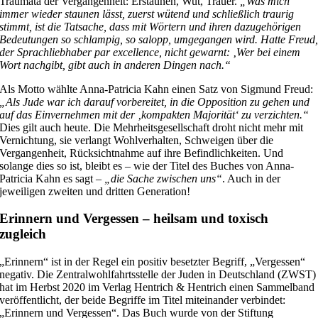
Traumata der Vergangenheit: Erstaunen, Wut, Trauer.
„Was mich
immer wieder staunen lässt, zuerst wütend und schließlich traurig
stimmt, ist die Tatsache, dass mit Wörtern und ihren dazugehörigen
Bedeutungen so schlampig, so salopp, umgegangen wird. Hatte Freud
der Sprachliebhaber par excellence, nicht gewarnt: ‚Wer bei einem
Wort nachgibt, gibt auch in anderen Dingen nach.“
Als Motto wählte Anna-Patricia Kahn einen Satz von Sigmund Freud:
„Als Jude war ich darauf vorbereitet, in die Opposition zu gehen und
auf das Einvernehmen mit der ‚kompakten Majorität‘ zu verzichten.“
Dies gilt auch heute. Die Mehrheitsgesellschaft droht nicht mehr mit
Vernichtung, sie verlangt Wohlverhalten, Schweigen über die
Vergangenheit, Rücksichtnahme auf ihre Befindlichkeiten. Und
solange dies so ist, bleibt es – wie der Titel des Buches von Anna-
Patricia Kahn es sagt –
„die Sache zwischen uns“
. Auch in der
jeweiligen zweiten und dritten Generation!
Erinnern und Vergessen – heilsam und toxisch
zugleich
„Erinnern“ ist in der Regel ein positiv besetzter Begriff, „Vergessen“
negativ. Die Zentralwohlfahrtsstelle der Juden in Deutschland (ZWST)
hat im Herbst 2020 im Verlag Hentrich & Hentrich einen Sammelband
veröffentlicht, der beide Begriffe im Titel miteinander verbindet:
„Erinnern und Vergessen“. Das Buch wurde von der Stiftung