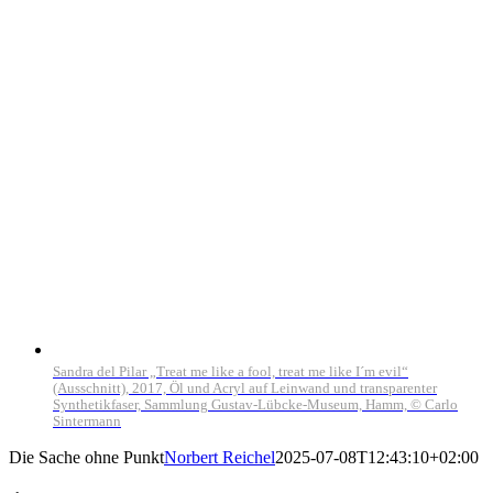
Sandra del Pilar „Treat me like a fool, treat me like I´m evil“
(Ausschnitt), 2017, Öl und Acryl auf Leinwand und transparenter
Synthetikfaser, Sammlung Gustav-Lübcke-Museum, Hamm, © Carlo
Sintermann
Die Sache ohne Punkt
Norbert Reichel
2025-07-08T12:43:10+02:00