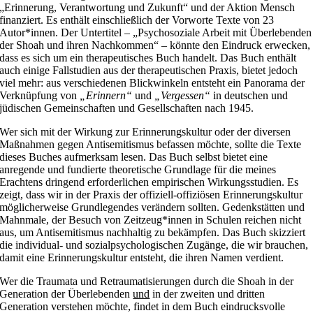
„Erinnerung, Verantwortung und Zukunft“ und der Aktion Mensch
finanziert. Es enthält einschließlich der Vorworte Texte von 23
Autor*innen. Der Untertitel – „Psychosoziale Arbeit mit Überlebenden
der Shoah und ihren Nachkommen“ – könnte den Eindruck erwecken,
dass es sich um ein therapeutisches Buch handelt. Das Buch enthält
auch einige Fallstudien aus der therapeutischen Praxis, bietet jedoch
viel mehr: aus verschiedenen Blickwinkeln entsteht ein Panorama der
Verknüpfung von
„Erinnern“
und
„Vergessen“
in deutschen und
jüdischen Gemeinschaften und Gesellschaften nach 1945.
Wer sich mit der Wirkung zur Erinnerungskultur oder der diversen
Maßnahmen gegen Antisemitismus befassen möchte, sollte die Texte
dieses Buches aufmerksam lesen. Das Buch selbst bietet eine
anregende und fundierte theoretische Grundlage für die meines
Erachtens dringend erforderlichen empirischen Wirkungsstudien. Es
zeigt, dass wir in der Praxis der offiziell-offiziösen Erinnerungskultur
möglicherweise Grundlegendes verändern sollten. Gedenkstätten und
Mahnmale, der Besuch von Zeitzeug*innen in Schulen reichen nicht
aus, um Antisemitismus nachhaltig zu bekämpfen. Das Buch skizziert
die individual- und sozialpsychologischen Zugänge, die wir brauchen,
damit eine Erinnerungskultur entsteht, die ihren Namen verdient.
Wer die Traumata und Retraumatisierungen durch die Shoah in der
Generation der Überlebenden
und
in der zweiten und dritten
Generation verstehen möchte, findet in dem Buch eindrucksvolle