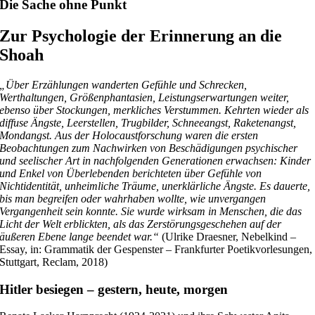
Die Sache ohne Punkt
Zur Psychologie der Erinnerung an die
Shoah
„Über Erzählungen wanderten Gefühle und Schrecken,
Werthaltungen, Größenphantasien, Leistungserwartungen weiter,
ebenso über Stockungen, merkliches Verstummen. Kehrten wieder als
diffuse Ängste, Leerstellen, Trugbilder, Schneeangst, Raketenangst,
Mondangst. Aus der Holocaustforschung waren die ersten
Beobachtungen zum Nachwirken von Beschädigungen psychischer
und seelischer Art in nachfolgenden Generationen erwachsen: Kinder
und Enkel von Überlebenden berichteten über Gefühle von
Nichtidentität, unheimliche Träume, unerklärliche Ängste. Es dauerte,
bis man begreifen oder wahrhaben wollte, wie unvergangen
Vergangenheit sein konnte. Sie wurde wirksam in Menschen, die das
Licht der Welt erblickten, als das Zerstörungsgeschehen auf der
äußeren Ebene lange beendet war.“
(Ulrike Draesner, Nebelkind –
Essay, in: Grammatik der Gespenster – Frankfurter Poetikvorlesungen,
Stuttgart, Reclam, 2018)
Hitler besiegen – gestern, heute, morgen