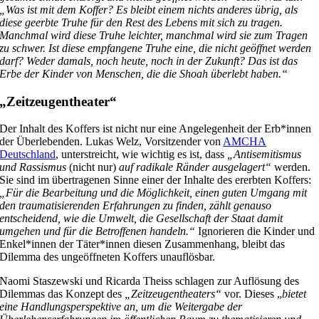
„Was ist mit dem Koffer? Es bleibt einem nichts anderes übrig, als
diese geerbte Truhe für den Rest des Lebens mit sich zu tragen.
Manchmal wird diese Truhe leichter, manchmal wird sie zum Tragen
zu schwer. Ist diese empfangene Truhe eine, die nicht geöffnet werden
darf? Weder damals, noch heute, noch in der Zukunft? Das ist das
Erbe der Kinder von Menschen, die die Shoah überlebt haben.“
„Zeitzeugentheater“
Der Inhalt des Koffers ist nicht nur eine Angelegenheit der Erb*innen
der Überlebenden. Lukas Welz, Vorsitzender von
AMCHA
Deutschland
, unterstreicht, wie wichtig es ist, dass
„Antisemitismus
und Rassismus
(nicht nur)
auf radikale
Ränder ausgelagert“
werden.
Sie sind im übertragenen Sinne einer der Inhalte des ererbten Koffers:
„Für die Bearbeitung und die Möglichkeit, einen guten Umgang mit
den traumatisierenden Erfahrungen zu finden, zählt genauso
entscheidend, wie die Umwelt, die Gesellschaft der Staat damit
umgehen und für die Betroffenen handeln.“
Ignorieren die Kinder und
Enkel*innen der Täter*innen diesen Zusammenhang, bleibt das
Dilemma des ungeöffneten Koffers unauflösbar.
Naomi Staszewski und Ricarda Theiss schlagen zur Auflösung des
Dilemmas das Konzept des
„Zeitzeugentheaters“
vor. Dieses „
bietet
eine Handlungsperspektive an, um die Weitergabe der