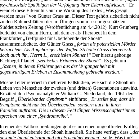
psychosoziale Spätfolgen der Verfolgung ihrer Eltern aufwiesen.“
Er
wendet diese Erkenntnis auf die Wirkung des Textes „Was gesagt
werden muss“ von Günter Grass an. Dieser Text gehört sicherlich nich
zu den Ruhmesblättern der im Übrigen von mir sehr geschätzten
Süddeutschen Zeitung (Veröffentlichung am 4.4.2012). Kurt Grünberg
berichtet von einem Herrn, mit dem er als Therapeut in dem
Frankfurter „Treffpunkt für Überlebende der Shoah“
zusammenarbeitete, der Günter Grass
„fortan als potenziellen Mörder
betrachtete. Als Angehöriger der Waffen-SS hätte Grass theoretisch
doch auch ihn, Herrn L., erschießen können!“
Der hierzu gehörige
Fachbegriff lautet
„szenisches Erinnern der Shoah“
. Es geht um
„Szenen, in denen Erfahrungen aus der Vergangenheit mit
gegenwärtigem Erleben in Zusammenhang gebracht werden.“
Moshe Teller referiert in mehreren Fallstudien, wie sich die Shoah im
Leben von Menschen der zweiten (und dritten) Generationen auswirkt.
Er zitiert den Psychoanalytiker William G. Niederland, der 1961 den
Begriff
„Überlebenden-Syndrom“
einführte:
„Er stellte fest, dass die
Symptome nicht nur bei Überlebenden, sondern auch in ihren
Familien auftraten. Die in diesem Feld tätigen Wissenschaftler*innen
sprechen von einer ‚Syndromreihe‘.“
In einer der Fallbeschreibungen geht es um einen ungeöffneten Koffer,
den eine Überlebende der Shoah hinterließ. Sie hatte verfügt, dass
„de
gesamte Inhalt entsorgt und nichts geöffnet werden“
solle. Was tun?