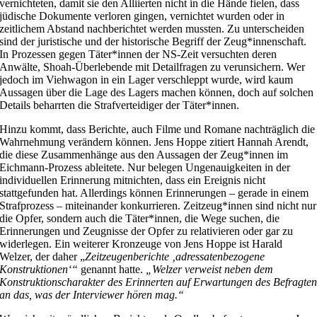
vernichteten, damit sie den Alliierten nicht in die Hände fielen, dass
jüdische Dokumente verloren gingen, vernichtet wurden oder in
zeitlichem Abstand nachberichtet werden mussten. Zu unterscheiden
sind der juristische und der historische Begriff der Zeug*innenschaft.
In Prozessen gegen Täter*innen der NS-Zeit versuchten deren
Anwälte, Shoah-Überlebende mit Detailfragen zu verunsichern. Wer
jedoch im Viehwagon in ein Lager verschleppt wurde, wird kaum
Aussagen über die Lage des Lagers machen können, doch auf solchen
Details beharrten die Strafverteidiger der Täter*innen.
Hinzu kommt, dass Berichte, auch Filme und Romane nachträglich die
Wahrnehmung verändern können. Jens Hoppe zitiert Hannah Arendt,
die diese Zusammenhänge aus den Aussagen der Zeug*innen im
Eichmann-Prozess ableitete. Nur belegen Ungenauigkeiten in der
individuellen Erinnerung mitnichten, dass ein Ereignis nicht
stattgefunden hat. Allerdings können Erinnerungen – gerade in einem
Strafprozess – miteinander konkurrieren. Zeitzeug*innen sind nicht nur
die Opfer, sondern auch die Täter*innen, die Wege suchen, die
Erinnerungen und Zeugnisse der Opfer zu relativieren oder gar zu
widerlegen. Ein weiterer Kronzeuge von Jens Hoppe ist Harald
Welzer, der daher „
Zeitzeugenberichte ‚adressatenbezogene
Konstruktionen‘“
genannt hatte.
„Welzer verweist neben dem
Konstruktionscharakter des Erinnerten auf Erwartungen des Befragte
an das, was der Interviewer hören mag.“