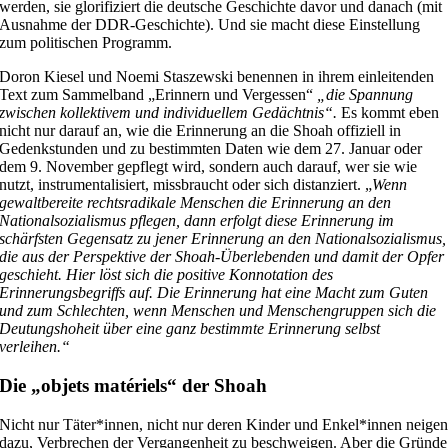
werden, sie glorifiziert die deutsche Geschichte davor und danach (mit
Ausnahme der DDR-Geschichte). Und sie macht diese Einstellung
zum politischen Programm.
Doron Kiesel und Noemi Staszewski benennen in ihrem einleitenden
Text zum Sammelband „Erinnern und Vergessen“
„die Spannung
zwischen kollektivem und individuellem Gedächtnis“.
Es kommt eben
nicht nur darauf an, wie die Erinnerung an die Shoah offiziell in
Gedenkstunden und zu bestimmten Daten wie dem 27. Januar oder
dem 9. November gepflegt wird, sondern auch darauf, wer sie wie
nutzt, instrumentalisiert, missbraucht oder sich distanziert. „
Wenn
gewaltbereite rechtsradikale Menschen die Erinnerung an den
Nationalsozialismus pflegen, dann erfolgt diese Erinnerung im
schärfsten Gegensatz zu jener Erinnerung an den Nationalsozialismus,
die aus der Perspektive der Shoah-Überlebenden und damit der Opfer
geschieht. Hier löst sich die positive Konnotation des
Erinnerungsbegriffs auf. Die Erinnerung hat eine Macht zum Guten
und zum Schlechten, wenn Menschen und Menschengruppen sich die
Deutungshoheit über eine ganz bestimmte Erinnerung selbst
verleihen.“
Die „objets matériels“ der Shoah
Nicht nur Täter*innen, nicht nur deren Kinder und Enkel*innen neige
dazu, Verbrechen der Vergangenheit zu beschweigen. Aber die Gründe