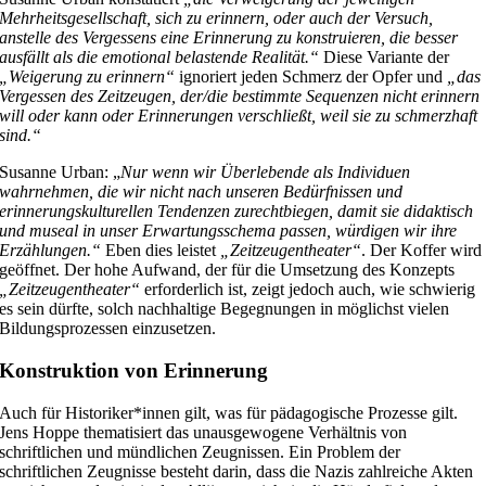
Mehrheitsgesellschaft, sich zu erinnern, oder auch der Versuch,
anstelle des Vergessens eine Erinnerung zu konstruieren, die besser
ausfällt als die emotional belastende Realität.“
Diese Variante der
„Weigerung zu erinnern“
ignoriert jeden Schmerz der Opfer und
„das
Vergessen des Zeitzeugen, der/die bestimmte Sequenzen nicht erinnern
will oder kann oder Erinnerungen verschließt, weil sie zu schmerzhaft
sind.“
Susanne Urban: „
Nur wenn wir Überlebende als Individuen
wahrnehmen, die wir nicht nach unseren Bedürfnissen und
erinnerungskulturellen Tendenzen zurechtbiegen, damit sie didaktisch
und museal in unser Erwartungsschema passen, würdigen wir ihre
Erzählungen.“
Eben dies leistet
„Zeitzeugentheater“
. Der Koffer wird
geöffnet. Der hohe Aufwand, der für die Umsetzung des Konzepts
„Zeitzeugentheater“
erforderlich ist, zeigt jedoch auch, wie schwierig
es sein dürfte, solch nachhaltige Begegnungen in möglichst vielen
Bildungsprozessen einzusetzen.
Konstruktion von Erinnerung
Auch für Historiker*innen gilt, was für pädagogische Prozesse gilt.
Jens Hoppe thematisiert das unausgewogene Verhältnis von
schriftlichen und mündlichen Zeugnissen. Ein Problem der
schriftlichen Zeugnisse besteht darin, dass die Nazis zahlreiche Akten