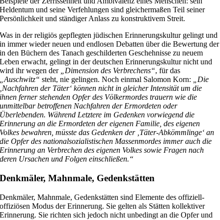
Beispiele der Zerrissenheit und Ambivalenz eines Menschen: sein
Heldentum und seine Verfehlungen sind gleichermaßen Teil seiner
Persönlichkeit und ständiger Anlass zu konstruktivem Streit.
Was in der religiös gepflegten jüdischen Erinnerungskultur gelingt und
in immer wieder neuen und endlosen Debatten über die Bewertung der
in den Büchern des Tanach geschilderten Geschehnisse zu neuem
Leben erwacht, gelingt in der deutschen Erinnerungskultur nicht und
wird ihr wegen der
„Dimension des Verbrechens“
, für das
„Auschwitz“
steht, nie gelingen. Noch einmal Salomon Korn:
„Die
‚Nachfahren der Täter‘ können nicht in gleicher Intensität um die
ihnen ferner stehenden Opfer des Völkermordes trauern wie die
unmittelbar betroffenen Nachfahren der Ermordeten oder
Überlebenden. Während Letztere im Gedenken vorwiegend die
Erinnerung an die Ermordeten der eigenen Familie, des eigenen
Volkes bewahren, müsste das Gedenken der ‚Täter-Abkömmlinge‘ an
die Opfer des nationalsozialistischen Massenmordes immer auch die
Erinnerung an Verbrechen des eigenen Volkes sowie Fragen nach
deren Ursachen und Folgen einschließen.“
Denkmäler, Mahnmale, Gedenkstätten
Denkmäler, Mahnmale, Gedenkstätten sind Elemente des offiziell-
offiziösen Modus der Erinnerung. Sie gelten als Stätten kollektiver
Erinnerung. Sie richten sich jedoch nicht unbedingt an die Opfer und