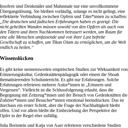
Insofern sind Denkmäler und Mahnmale nur eine unvollkommene
Übergangslösung. Sie bleiben vorläufig, solange es nicht gelingt, eine
reflektierte Verbindung zwischen Opfern und Täter*innen zu schaffen:
„Die deutschen und jüdischen Erfahrungen haben es gezeigt: Die
nicht geheilten Wunden müssen sowohl von den Opfern als auch von
den Tätern und ihren Nachkommen betrauert werden, um Raum für
eine alle Menschen umfassende und von ihrer Last befreite
Gesellschaft zu schaffen, um Tikun Olam zu ermöglichen, um die Welt
endlich zu heilen.“
Wissenslücken
Es gibt keine nennenswerten empirischen Studien zur Wirksamkeit von
Erinnerungskultur, Gedenkstättenpädagogik oder einem die Shoah
thematisierenden Schulunterricht. Es gibt nur Erfahrungen. Solche
Erfahrungen referieren mehrere Autor*innen in „Erinnern und
Vergessen“. Vielleicht ist die Schlussfolgerung erlaubt, dass die
Begegnung mit Zeitzeug*innen und der Besuch von Gedenkstätten die
Zuhörer*innen und Besucher*innen emotional beeindrucken. Das ist
durchaus ein erster Schritt, aber die Frage der Nachhaltigkeit bleibt
offen. Und vor allem bleibt die Einbeziehung der Perspektive der
Opfer in der Regel eher zufällig.
Julia Bernstein und Katja von Auer referieren verschiedene Studien