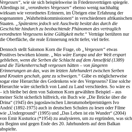
Vergessen“
, wie sie sich beispielsweise in Friedensverträgen spiegele.
Allerdings ist
„verordnetes Vergessen“
ebenso wenig nachhaltig
wirksam wie verordnetes Erinnern, im Übrigen eine Erfahrung der
sogenannten „Wahrheitskommissionen“ in verschiedenen afrikanische
Staaten.
„Spätestens jedoch seit Auschwitz besitzt das durch die
Geschichte hindurch zu beobachtende Phänomen des vertraglich
verordneten Vergessens keine Gültigkeit mehr.“
Verträge berühren nur
die Oberfläche, die reale Erinnerung reicht tiefer, viel tiefer.
Dennoch stellt Salomon Korn die Frage, ob
„Vergessen“
etwas
Positives bewirken könnte.
„Was wäre Europa und der Welt erspart
geblieben, wenn die Serben die Schlacht auf dem Amselfeld (1389)
und die Türkenherrschaft vergessen hätten – von jüngeren
Erinnerungen an das, was im letzten Jahrhundert zwischen Serben
und Kroaten geschah, ganz zu schweigen.“
Gäbe es möglicherweise
sogar eine Hierarchie des Gedenkens wie des Vergessens? Eine solche
Hierarchie wäre sicherlich von Land zu Land verschieden. So wäre es
– ich bleibe bei dem von Salomon Korn gewählten Beispiel – aus
meiner Sicht sicherlich hilfreich, ein Buch wie „Die Brücke über die
Drina“ (1945) des jugoslawischen Literaturnobelpreisträgers Ivo
Andrić (1892-1975) auch in deutschen Schulen zu lesen oder Filme
wie „Underground“ (1995) und „Das Leben ist ein Wunder“ (2004)
von Emir Kusturica (*1954) zu analysieren, um zu ergründen, was sic
zu Beginn und gegen Ende des 20. Jahrhunderts auf dem Balkan
abspielte.