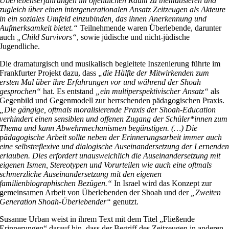
Überlebenserfahrungen im öffentlichen Raum zu thematisieren und
zugleich über einen intergenerationalen Ansatz Zeitzeugen als Akteure
in ein soziales Umfeld einzubinden, das ihnen Anerkennung und
Aufmerksamkeit bietet.“
Teilnehmende waren Überlebende, darunter
auch
„Child Survivors“
, sowie jüdische und nicht-jüdische
Jugendliche.
Die dramaturgisch und musikalisch begleitete Inszenierung führte im
Frankfurter Projekt dazu, dass
„die Hälfte der Mitwirkenden zum
ersten Mal über ihre Erfahrungen vor und während der Shoah
gesprochen“
hat. Es entstand
„ein multiperspektivischer Ansatz“
als
Gegenbild und Gegenmodell zur herrschenden pädagogischen Praxis.
„Die gängige, oftmals moralisierende Praxis der Shoah-Education
verhindert einen sensiblen und offenen Zugang der Schüler*innen zum
Thema und kann Abwehrmechanismen begünstigen. (…) Die
pädagogische Arbeit sollte neben der Erinnerungsarbeit immer auch
eine selbstreflexive und dialogische Auseinandersetzung der Lernende
erlauben. Dies erfordert unausweichlich die Auseinandersetzung mit
eigenen Ismen, Stereotypen und Vorurteilen wie auch eine oftmals
schmerzliche Auseinandersetzung mit den eigenen
familienbiographischen Bezügen.“
In Israel wird das Konzept zur
gemeinsamen Arbeit von Überlebenden der Shoah und der
„Zweiten
Generation Shoah-Überlebender“
genutzt.
Susanne Urban weist in ihrem Text mit dem Titel „Fließende
Erinnerungen“ darauf hin, dass der Begriff des Zeitzeugen in anderen