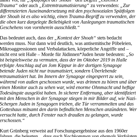
Trauma“
oder auch
„Extremtraumatisierung“
zu verwenden:
„Zur
differenzierten Auseinandersetzung mit den psychosozialen Spätfolgen
der Shoah ist es also wichtig, einen Trauma-Begriff zu verwenden, der
die oben kurz dargelegte Beliebigkeit von Auslegungen traumatischen
Geschehens von vornherein ausschließt.“
Das bedeutet auch, dass der
„Kontext der Shoah“
stets bedacht
werden muss. Nur dann wird deutlich, was antisemitische Pöbeleien,
Mikroaggressionen und Verbalattacken, körperliche Angriffe und –
nicht erst seit Halle – Morde für Jüdinnen*Juden heute bedeuten:
„So
ist beispielsweise zu vermuten, dass der im Oktober 2019 in Halle
erfolgte Anschlag auf an Jom Kippur in der dortigen Synagoge
betende Juden nicht nur traumatisiert, sondern Überlebende
retraumatisiert hat. Im Innern der Synagoge eingesperrt zu sein,
während von außen geschossen wurde, was drinnen zu hören und über
einen Monitor auch zu sehen war, wird enorme Ohnmacht und heftige
Todesängste ausgelöst haben. In sicherer Entfernung, aber identifiziert
mit den Menschen in der Synagoge stiegen in mir Bilder auf, wie Nazi-
Schergen Juden in Synagogen trieben, die Tür verrammelten und das
Gotteshaus mitsamt den darin befindlichen Menschen anzündeten. Wer
versucht hatte, durch Fenster nach draußen zu gelangen, wurde
erschossen.“
Kurt Grünberg verweist auf Forschungsergebnisse aus den 1960er
Jahren, die belegten,
„dass auch Nachkommen von ehemals Verfolgten