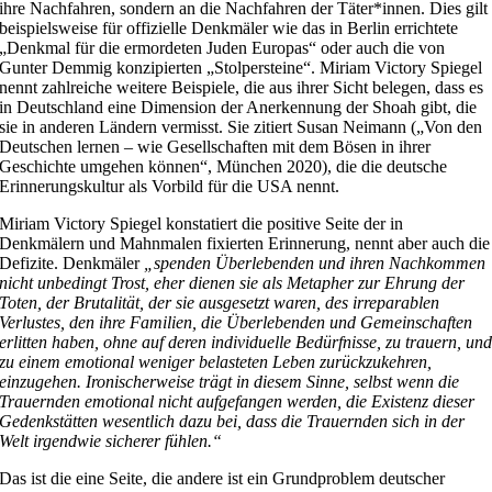
ihre Nachfahren, sondern an die Nachfahren der Täter*innen. Dies gilt
beispielsweise für offizielle Denkmäler wie das in Berlin errichtete
„Denkmal für die ermordeten Juden Europas“ oder auch die von
Gunter Demmig konzipierten „Stolpersteine“. Miriam Victory Spiegel
nennt zahlreiche weitere Beispiele, die aus ihrer Sicht belegen, dass es
in Deutschland eine Dimension der Anerkennung der Shoah gibt, die
sie in anderen Ländern vermisst. Sie zitiert Susan Neimann („Von den
Deutschen lernen – wie Gesellschaften mit dem Bösen in ihrer
Geschichte umgehen können“, München 2020), die die deutsche
Erinnerungskultur als Vorbild für die USA nennt.
Miriam Victory Spiegel konstatiert die positive Seite der in
Denkmälern und Mahnmalen fixierten Erinnerung, nennt aber auch die
Defizite. Denkmäler
„spenden Überlebenden und ihren Nachkommen
nicht unbedingt Trost, eher dienen sie als Metapher zur Ehrung der
Toten, der Brutalität, der sie ausgesetzt waren, des irreparablen
Verlustes, den ihre Familien, die Überlebenden und Gemeinschaften
erlitten haben, ohne auf deren individuelle Bedürfnisse, zu trauern, un
zu einem emotional weniger belasteten Leben zurückzukehren,
einzugehen. Ironischerweise trägt in diesem Sinne, selbst wenn die
Trauernden emotional nicht aufgefangen werden, die Existenz dieser
Gedenkstätten wesentlich dazu bei, dass die Trauernden sich in der
Welt irgendwie sicherer fühlen.“
Das ist die eine Seite, die andere ist ein Grundproblem deutscher