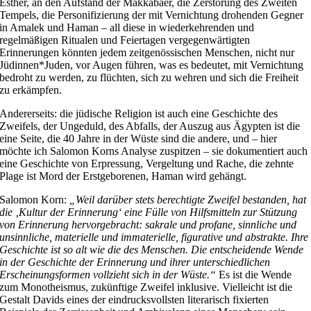
Esther, an den Aufstand der Makkabäer, die Zerstörung des Zweiten
Tempels, die Personifizierung der mit Vernichtung drohenden Gegner
in Amalek und Haman – all diese in wiederkehrenden und
regelmäßigen Ritualen und Feiertagen vergegenwärtigten
Erinnerungen könnten jedem zeitgenössischen Menschen, nicht nur
Jüdinnen*Juden, vor Augen führen, was es bedeutet, mit Vernichtung
bedroht zu werden, zu flüchten, sich zu wehren und sich die Freiheit
zu erkämpfen.
Andererseits: die jüdische Religion ist auch eine Geschichte des
Zweifels, der Ungeduld, des Abfalls, der Auszug aus Ägypten ist die
eine Seite, die 40 Jahre in der Wüste sind die andere, und – hier
möchte ich Salomon Korns Analyse zuspitzen – sie dokumentiert auch
eine Geschichte von Erpressung, Vergeltung und Rache, die zehnte
Plage ist Mord der Erstgeborenen, Haman wird gehängt.
Salomon Korn:
„Weil darüber stets berechtigte Zweifel bestanden, hat
die ‚Kultur der Erinnerung‘ eine Fülle von Hilfsmitteln zur Stützung
von Erinnerung hervorgebracht: sakrale und profane, sinnliche und
unsinnliche, materielle und immaterielle, figurative und abstrakte. Ihre
Geschichte ist so alt wie die des Menschen. Die entscheidende Wende
in der Geschichte der Erinnerung und ihrer unterschiedlichen
Erscheinungsformen vollzieht sich in der Wüste.“
Es ist die Wende
zum Monotheismus, zukünftige Zweifel inklusive. Vielleicht ist die
Gestalt Davids eines der eindrucksvollsten literarisch fixierten