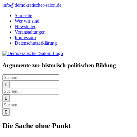
Zum
info@demokratischer-salon.de
Inhalt
Startseite
springen
Wer wir sind
Newsletter
Veranstaltungen
Impressum
Datenschutzerklärung
Argumente zur historisch-politischen Bildung
Suche
nach:
Suche
nach:
Suche
nach:
Die Sache ohne Punkt