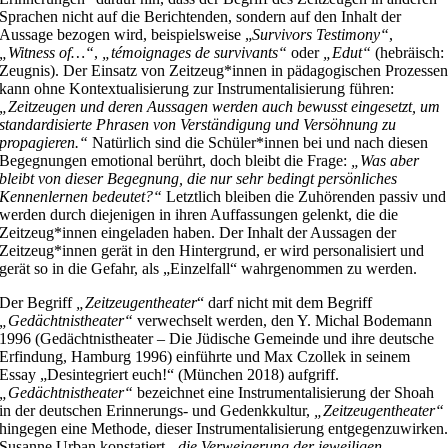
Sprachen nicht auf die Berichtenden, sondern auf den Inhalt der
Aussage bezogen wird, beispielsweise „
Survivors Testimony“
,
„Witness of…“
,
„témoignages de survivants“
oder
„Edut“
(hebräisch:
Zeugnis). Der Einsatz von Zeitzeug*innen in pädagogischen Prozesse
kann ohne Kontextualisierung zur Instrumentalisierung führen:
„Zeitzeugen und deren Aussagen werden auch bewusst eingesetzt, um
standardisierte Phrasen von Verständigung und Versöhnung zu
propagieren.“
Natürlich sind die Schüler*innen bei und nach diesen
Begegnungen emotional berührt, doch bleibt die Frage:
„Was aber
bleibt von dieser Begegnung, die nur sehr bedingt persönliches
Kennenlernen bedeutet?“
Letztlich bleiben die Zuhörenden passiv und
werden durch diejenigen in ihren Auffassungen gelenkt, die die
Zeitzeug*innen eingeladen haben. Der Inhalt der Aussagen der
Zeitzeug*innen gerät in den Hintergrund, er wird personalisiert und
gerät so in die Gefahr, als „Einzelfall“ wahrgenommen zu werden.
Der Begriff
„Zeitzeugentheater
“ darf nicht mit dem Begriff
„Gedächtnistheater“
verwechselt werden, den Y. Michal Bodemann
1996 (Gedächtnistheater – Die Jüdische Gemeinde und ihre deutsche
Erfindung, Hamburg 1996) einführte und Max Czollek in seinem
Essay „Desintegriert euch!“ (München 2018) aufgriff.
„Gedächtnistheater“
bezeichnet eine Instrumentalisierung der Shoah
in der deutschen Erinnerungs- und Gedenkkultur,
„Zeitzeugentheater“
hingegen eine Methode, dieser Instrumentalisierung entgegenzuwirken
Susanne Urban konstatiert
„die Verweigerung der jeweiligen