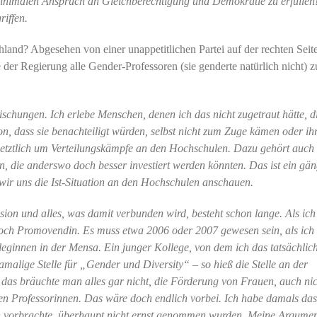
minimalen Anspruch an Gleichberechtigung und Demokratie zu erfülle
iffen.
hland? Abgesehen von einer unappetitlichen Partei auf der rechten Seit
der Regierung alle Gender-Professoren (sie genderte natürlich nicht) z
ischungen. Ich erlebe Menschen, denen ich das nicht zugetraut hätte, d
avon, dass sie benachteiligt würden, selbst nicht zum Zuge kämen oder ih
 letztlich um Verteilungskämpfe an den Hochschulen. Dazu gehört auch
en, die anderswo doch besser investiert werden könnten. Das ist ein gä
wir uns die Ist-Situation an den Hochschulen anschauen.
sion und alles, was damit verbunden wird, besteht schon lange. Als ich
noch Promovendin. Es muss etwa 2006 oder 2007 gewesen sein, als ich
ginnen in der Mensa. Ein junger Kollege, von dem ich das tatsächlich
damalige Stelle für „Gender und Diversity“ – so hieß die Stelle an der
, das bräuchte man alles gar nicht, die Förderung von Frauen, auch nic
en Professorinnen. Das wäre doch endlich vorbei. Ich habe damals das
h vorbrachte, überhaupt nicht ernst genommen wurden. Meine Argumen