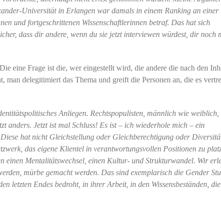
exander-Universität in Erlangen war damals in einem Ranking an einer
nen und fortgeschrittenen Wissenschaftlerinnen betraf. Das hat sich
icher, dass dir andere, wenn du sie jetzt interviewen würdest, dir noch
ie eine Frage ist die, wer eingestellt wird, die andere die nach den Inh
, man delegitimiert das Thema und greift die Personen an, die es vertr
entitätspolitisches Anliegen. Rechtspopulisten, männlich wie weiblich,
 anders. Jetzt ist mal Schluss! Es ist – ich wiederhole mich – ein
e. Diese hat nicht Gleichstellung oder Gleichberechtigung oder Diversit
etzwerk, das eigene Klientel in verantwortungsvollen Positionen zu platz
en einen Mentalitätswechsel, einen Kultur- und Strukturwandel. Wir erl
werden, mürbe gemacht werden. Das sind exemplarisch die Gender Stu
n letzten Endes bedroht, in ihrer Arbeit, in den Wissensbeständen, die