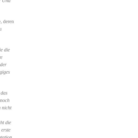
n! Und
e, deren
u
ie die
re
 der
ngiges
 das
 noch
 nicht
ht die
 erste
tation