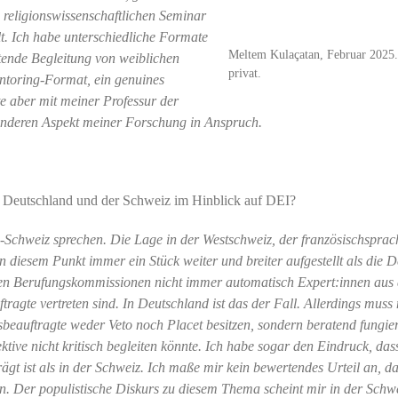
m religionswissenschaftlichen Seminar
t. Ich habe unterschiedliche Formate
Meltem Kulaçatan, Februar 2025.
atende Begleitung von weiblichen
privat.
ntoring-Format, ein genuines
e aber mit meiner Professur der
 anderen Aspekt meiner Forschung in Anspruch.
n Deutschland und der Schweiz im Hinblick auf DEI?
-Schweiz sprechen. Die Lage in der Westschweiz, der französischsprac
in diesem Punkt immer ein Stück weiter und breiter aufgestellt als die D
n den Berufungskommissionen nicht immer automatisch Expert:innen aus
tragte vertreten sind. In Deutschland ist das der Fall. Allerdings mus
beauftragte weder Veto noch Placet besitzen, sondern beratend fungie
tive nicht kritisch begleiten könnte. Ich habe sogar den Eindruck, das
ägt ist als in der Schweiz. Ich maße mir kein bewertendes Urteil an, das
. Der populistische Diskurs zu diesem Thema scheint mir in der Schw