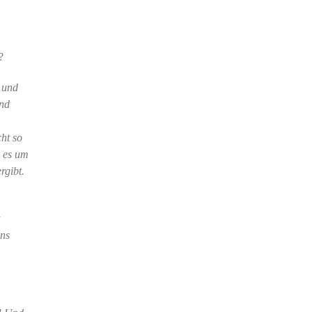
?
- und
und
ht so
n es um
rgibt.
ens