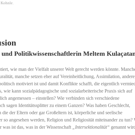
 Kohnle.
usion
 und Politikwissenschaftlerin Meltem Kulaçata
iert, wie man der Vielfalt unserer Welt gerecht werden könnte. Manch
uralität, manche setzen eher auf Vereinheitlichung, Assimilation, andere
politisch motiviert ist und damit Konflikte schafft, die eigentlich vermie
, wie kann sozialpädagogische und sozialarbeiterische Praxis sich auf
herlich angemessen – einstellen? Wie verbinden sich verschiedene
auch sagen Identitätssplitter zu einem Ganzen? Was haben Geschlecht,
n die der Eltern oder gar Großeltern ist, körperliche und seelische
er so angesehen werden, Religion und Religiosität miteinander zu tun? 
 was ist das, was in der Wissenschaft
„Intersektionalität“
genannt wir