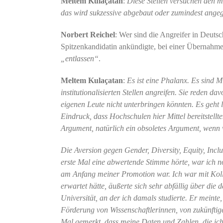
Meltem Kulaçatan
:
Diese Stellen versuchen den 
das wird sukzessive abgebaut oder zumindest angegr
Norbert Reichel
: Wer sind die Angreifer in Deutsc
Spitzenkandidatin ankündigte, bei einer Übernahme 
„entlassen“
.
Meltem Kulaçatan
:
Es ist eine Phalanx. Es sind M
institutionalisierten Stellen angreifen. Sie reden d
eigenen Leute nicht unterbringen könnten. Es geht
Eindruck, dass Hochschulen hier Mittel bereitstellt
Argument, natürlich ein obsoletes Argument, wenn 
Die Aversion gegen Gender, Diversity, Equity, Inclu
erste Mal eine abwertende Stimme hörte, war ich 
am Anfang meiner Promotion war. Ich war mit Kolle
erwartet hätte, äußerte sich sehr abfällig über die 
Universität, an der ich damals studierte. Er meinte
Förderung von Wissenschaftlerinnen, von zukünftig
Mal gemerkt, dass meine Daten und Zahlen, die ic