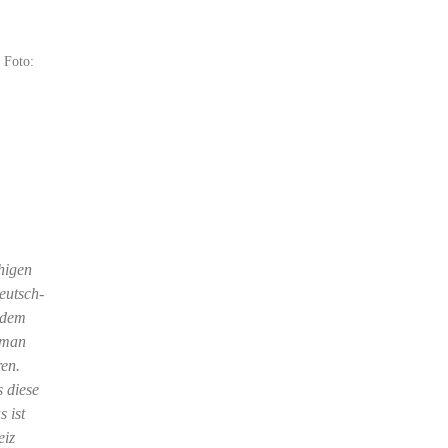
 Foto:
higen
eutsch-
 dem
s man
ren.
s diese
 ist
eiz