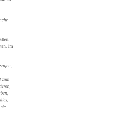
 mehr
alten.
eten. Im
 sagen,
ät zum
ieren,
eben,
dies,
 sie