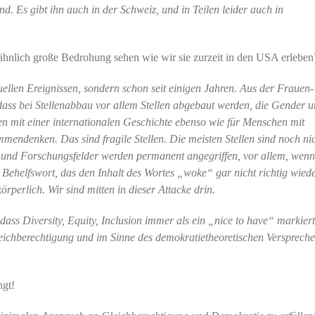
d. Es gibt ihn auch in der Schweiz, und in Teilen leider auch in
ähnlich große Bedrohung sehen wie wir sie zurzeit in den USA erleben
ktuellen Ereignissen, sondern schon seit einigen Jahren. Aus der Frauen
ass bei Stellenabbau vor allem Stellen abgebaut werden, die Gender 
hen mit einer internationalen Geschichte ebenso wie für Menschen mit
endenken. Das sind fragile Stellen. Die meisten Stellen sind noch nic
ellen und Forschungsfelder werden permanent angegriffen, vor allem, wen
Behelfswort, das den Inhalt des Wortes „woke“ gar nicht richtig wiede
körperlich. Wir sind mitten in dieser Attacke drin.
 dass Diversity, Equity, Inclusion immer als ein „nice to have“ markiert
leichberechtigung und im Sinne des demokratietheoretischen Versprech
ngt!